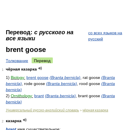
Перевод:
с русского на
со всех языков на
все языки
русский
brent goose
Толкование
Перевод
чёрная казарка
1
1)
Biology:
brent goose
(Branta bernicla)
, rat goose
(Branta
bernicla)
, rode goose
(Branta bernicla)
, rood goose
(Branta
bernicla)
2)
Ornithology:
brant
(Branta bernicla)
, brant goose
(Branta
bernicla)
Универсальный русско-английский словарь
чёрная казарка
>
казарка
2
brant
имя существительное: