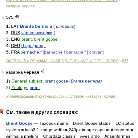
казарка, чёрная
575
8
1.
LAT
Branta bernicla
(
Linnaeus
)
2.
RUS
чёрная казарка
f
3.
ENG
brant, brent goose
4.
DEU
Ringelgans
f
5.
FRA
bernache
f
[barnache
f
bernacle
f
] cravant
DICTIONARY OF ANIMAL NAMES IN FIVE LANGUAGES — BIRDS
575
>
казарка чёрная
9
1)
General subject:
brant goose
(Branta bernicla)
2)
Zoology:
brent
Универсальный русско-английский словарь
казарка чёрная
>
См. также в других словарях:
Brent Goose
— Taxobox name = Brent Goose status = LC status
system = iucn3.1 image width = 240px image caption = regnum =
Animalia phylum = Chordata classis = Aves ordo = Anseriformes