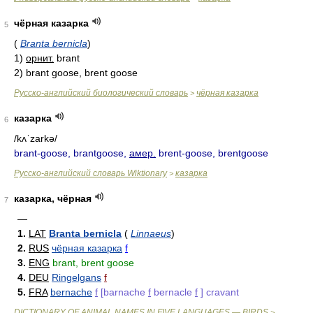
чёрная казарка
5
(
Branta bernicla
)
1)
орнит.
brant
2)
brant goose, brent goose
Русско-английский биологический словарь
чёрная казарка
>
казарка
6
/kʌˈzarkə/
brant-goose, brantgoose,
амер.
brent-goose, brentgoose
Русско-английский словарь Wiktionary
казарка
>
казарка, чёрная
7
—
1.
LAT
Branta bernicla
(
Linnaeus
)
2.
RUS
чёрная казарка
f
3.
ENG
brant, brent goose
4.
DEU
Ringelgans
f
5.
FRA
bernache
f
[barnache
f
bernacle
f
] cravant
DICTIONARY OF ANIMAL NAMES IN FIVE LANGUAGES — BIRDS
>