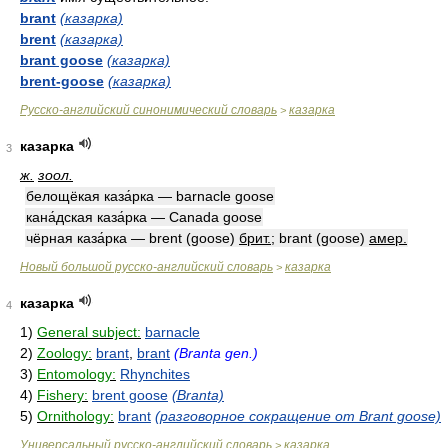
brant
(казарка)
brent
(казарка)
brant goose
(казарка)
brent-goose
(казарка)
Русско-английский синонимический словарь
казарка
>
казарка
3
ж.
зоол.
белощёкая каза́рка — barnacle goose
кана́дская каза́рка — Canada goose
чёрная каза́рка — brent (goose)
брит.
; brant (goose)
амер.
Новый большой русско-английский словарь
казарка
>
казарка
4
1)
General subject:
barnacle
2)
Zoology:
brant
,
brant
(Branta gen.)
3)
Entomology:
Rhynchites
4)
Fishery:
brent goose
(Branta)
5)
Ornithology:
brant
(разговорное сокращение от Brant goose)
Универсальный русско-английский словарь
казарка
>