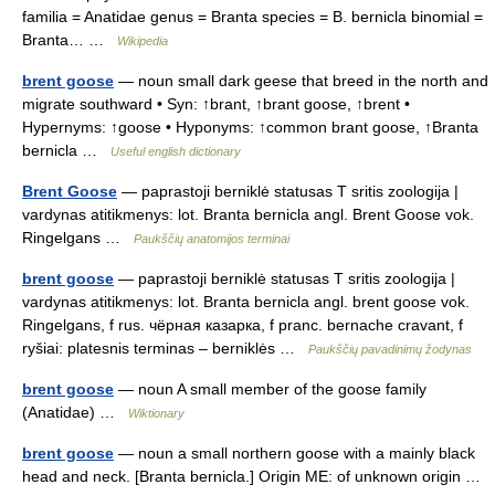
familia = Anatidae genus = Branta species = B. bernicla binomial =
Branta… …
Wikipedia
brent goose
— noun small dark geese that breed in the north and
migrate southward • Syn: ↑brant, ↑brant goose, ↑brent •
Hypernyms: ↑goose • Hyponyms: ↑common brant goose, ↑Branta
bernicla …
Useful english dictionary
Brent Goose
— paprastoji berniklė statusas T sritis zoologija |
vardynas atitikmenys: lot. Branta bernicla angl. Brent Goose vok.
Ringelgans …
Paukščių anatomijos terminai
brent goose
— paprastoji berniklė statusas T sritis zoologija |
vardynas atitikmenys: lot. Branta bernicla angl. brent goose vok.
Ringelgans, f rus. чёрная казарка, f pranc. bernache cravant, f
ryšiai: platesnis terminas – berniklės …
Paukščių pavadinimų žodynas
brent goose
— noun A small member of the goose family
(Anatidae) …
Wiktionary
brent goose
— noun a small northern goose with a mainly black
head and neck. [Branta bernicla.] Origin ME: of unknown origin …