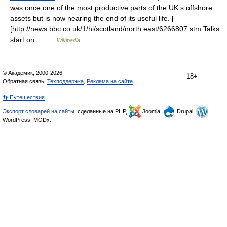
was once one of the most productive parts of the UK s offshore
assets but is now nearing the end of its useful life. [
[http://news.bbc.co.uk/1/hi/scotland/north east/6266807.stm Talks
start on… …
Wikipedia
© Академик, 2000-2026
18+
Обратная связь:
Техподдержка
,
Реклама на сайте
👣 Путешествия
Экспорт словарей на сайты
, сделанные на PHP,
Joomla,
Drupal,
WordPress, MODx.