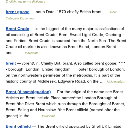
English new terms dictionary
brent goose
— noun Date: 1570 chiefly British brant …
New
Collegiate Dictionary
Brent Crude
— is the biggest of the many major classifications of
oil consisting of Brent Crude, Brent Sweet Light Crude, Oseberg
and Forties. Brent Crude is sourced from the North Sea. The Brent
Crude oil marker is also known as Brent Blend, London Brent
and… …
Wikipedia
brent
— /brent/, n. Chiefly Brit. brant. Also called brent goose. * * *
▪ borough, London, United Kingdom outer borough of London,
on the northwestern perimeter of the metropolis. It is part of the
historic county of Middlesex. Edgware Road, on the …
Universalium
Brent (disambiguation)
— For the origin of the name see Brent
Articles on Brent include:Place names*the London Borough of
Brent *the River Brent which runs through the Boroughs of Barnet,
Brent, Ealing and Hounslow. *the Brent oilfield (named after the
goose) in the… …
Wikipedia
Brent oilfield
— The Brent oilfield operated by Shell UK Limited