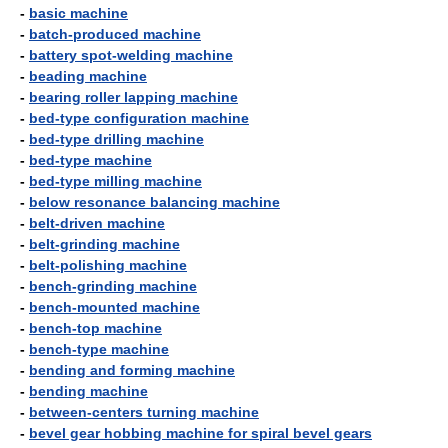
-
basic machine
-
batch-produced machine
-
battery spot-welding machine
-
beading machine
-
bearing roller lapping machine
-
bed-type configuration machine
-
bed-type drilling machine
-
bed-type machine
-
bed-type milling machine
-
below resonance balancing machine
-
belt-driven machine
-
belt-grinding machine
-
belt-polishing machine
-
bench-grinding machine
-
bench-mounted machine
-
bench-top machine
-
bench-type machine
-
bending and forming machine
-
bending machine
-
between-centers turning machine
-
bevel gear hobbing machine for spiral bevel gears