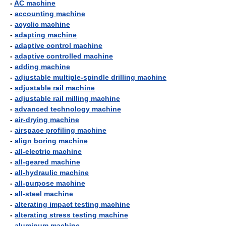
-
AC machine
-
accounting machine
-
acyclic machine
-
adapting machine
-
adaptive control machine
-
adaptive controlled machine
-
adding machine
-
adjustable multiple-spindle drilling machine
-
adjustable rail machine
-
adjustable rail milling machine
-
advanced technology machine
-
air-drying machine
-
airspace profiling machine
-
align boring machine
-
all-electric machine
-
all-geared machine
-
all-hydraulic machine
-
all-purpose machine
-
all-steel machine
-
alterating impact testing machine
-
alterating stress testing machine
-
aluminum machine