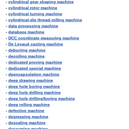
-
cylindrical gear shaping machine
-
cylindrical rotor machine
-
cylindrical turning machine
-
cylindrical-die thread-rolling machine
-
data processing machine
-
database machine
-
DCC coordinate measuring machine
-
De Levaud casting machine
-
deburring machine
-
decoiling machine
-
dedicated proving machine
-
dedicated special machine
-
deencapsulation machine
-
deep drawing machine
-
deep hole boring machine
-
deep hole drilling machine
-
deep hole drilling/boring machine
-
deep rolling machine
-
defective machine
-
degreasing machine
-
descaling machine
-
deseaming machine