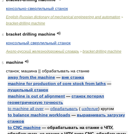
3
консольно-сверлильный станок
English-Russian dictionary of mechanical engineering and automation
>
bracket-drilling machine
bracket drilling machine
4
консольный сверлильный станок
Англо-русский железнодорожный словарь
bracket drilling machine
>
machine
5
станок; машина || обрабатывать на станке
away from the machine
—
вне станка
machine for production of core stock from laths
—
лущильный станок
machine is out of alignment
—
станок потерял
геометрическую точность
to machine all over
—
обрабатывать
(
изделие
)
кругом
to balance machine workloads
—
выравнивать загрузку
станков
to CNC machine
— обрабатывать на станке с ЧПУ,
обрабатывать на станке с ЧПУ типа CNC, обрабатывать