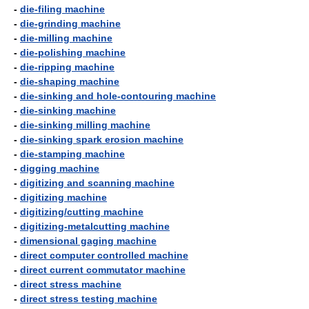
-
die-filing machine
-
die-grinding machine
-
die-milling machine
-
die-polishing machine
-
die-ripping machine
-
die-shaping machine
-
die-sinking and hole-contouring machine
-
die-sinking machine
-
die-sinking milling machine
-
die-sinking spark erosion machine
-
die-stamping machine
-
digging machine
-
digitizing and scanning machine
-
digitizing machine
-
digitizing/cutting machine
-
digitizing-metalcutting machine
-
dimensional gaging machine
-
direct computer controlled machine
-
direct current commutator machine
-
direct stress machine
-
direct stress testing machine