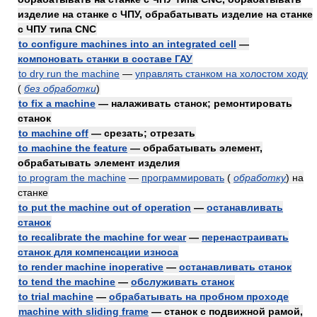
изделие на станке с ЧПУ, обрабатывать изделие на станке
с ЧПУ типа CNC
to configure machines into an integrated cell
—
компоновать станки в составе ГАУ
to dry run the machine
—
управлять станком на холостом ходу
(
без обработки
)
to fix a machine
— налаживать станок; ремонтировать
станок
to machine off
— срезать; отрезать
to machine the feature
— обрабатывать элемент,
обрабатывать элемент изделия
to program the machine
—
программировать
(
обработку
)
на
станке
to put the machine out of operation
—
останавливать
станок
to recalibrate the machine for wear
—
перенастраивать
станок для компенсации износа
to render machine inoperative
—
останавливать станок
to tend the machine
—
обслуживать станок
to trial machine
—
обрабатывать на пробном проходе
machine with sliding frame
— станок с подвижной рамой,