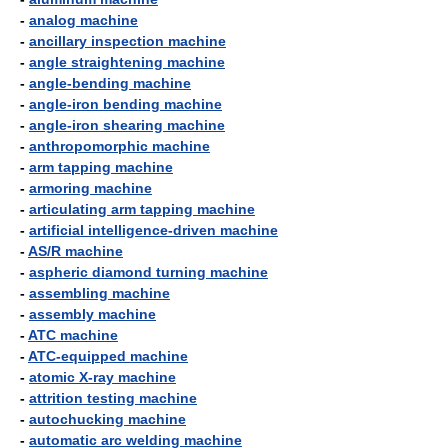
-
analog machine
-
ancillary inspection machine
-
angle straightening machine
-
angle-bending machine
-
angle-iron bending machine
-
angle-iron shearing machine
-
anthropomorphic machine
-
arm tapping machine
-
armoring machine
-
articulating arm tapping machine
-
artificial intelligence-driven machine
-
AS/R machine
-
aspheric diamond turning machine
-
assembling machine
-
assembly machine
-
ATC machine
-
ATC-equipped machine
-
atomic X-ray machine
-
attrition testing machine
-
autochucking machine
-
automatic arc welding machine