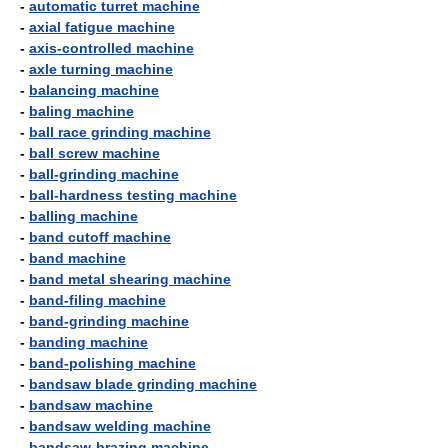
-
automatic turret machine
-
axial fatigue machine
-
axis-controlled machine
-
axle turning machine
-
balancing machine
-
baling machine
-
ball race grinding machine
-
ball screw machine
-
ball-grinding machine
-
ball-hardness testing machine
-
balling machine
-
band cutoff machine
-
band machine
-
band metal shearing machine
-
band-filing machine
-
band-grinding machine
-
banding machine
-
band-polishing machine
-
bandsaw blade grinding machine
-
bandsaw machine
-
bandsaw welding machine
-
bandsaw-brazing machine