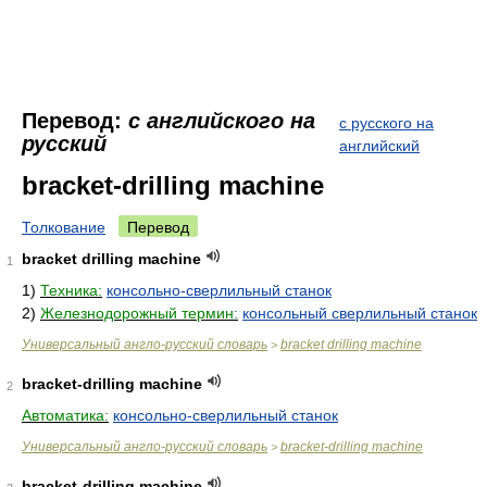
Перевод:
с английского на
с русского на
русский
английский
bracket-drilling machine
Толкование
Перевод
bracket drilling machine
1
1)
Техника:
консольно-сверлильный станок
2)
Железнодорожный термин:
консольный сверлильный станок
Универсальный англо-русский словарь
bracket drilling machine
>
bracket-drilling machine
2
Автоматика:
консольно-сверлильный станок
Универсальный англо-русский словарь
bracket-drilling machine
>
bracket-drilling machine