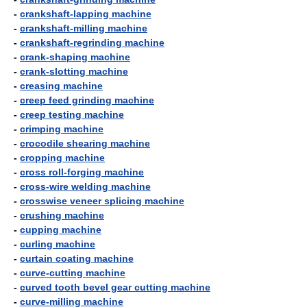
-
crankshaft-lapping machine
-
crankshaft-milling machine
-
crankshaft-regrinding machine
-
crank-shaping machine
-
crank-slotting machine
-
creasing machine
-
creep feed grinding machine
-
creep testing machine
-
crimping machine
-
crocodile shearing machine
-
cropping machine
-
cross roll-forging machine
-
cross-wire welding machine
-
crosswise veneer splicing machine
-
crushing machine
-
cupping machine
-
curling machine
-
curtain coating machine
-
curve-cutting machine
-
curved tooth bevel gear cutting machine
-
curve-milling machine