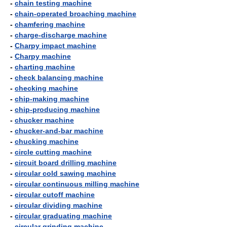
-
chain testing machine
-
chain-operated broaching machine
-
chamfering machine
-
charge-discharge machine
-
Charpy impact machine
-
Charpy machine
-
charting machine
-
check balancing machine
-
checking machine
-
chip-making machine
-
chip-producing machine
-
chucker machine
-
chucker-and-bar machine
-
chucking machine
-
circle cutting machine
-
circuit board drilling machine
-
circular cold sawing machine
-
circular continuous milling machine
-
circular cutoff machine
-
circular dividing machine
-
circular graduating machine
-
circular grinding machine