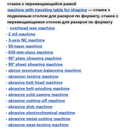
станок с перемещающейся рамой
machine with traveling table for shaping
— станок с
подвижным столом для раскроя по формату, станок с
перемещающимся столом для раскроя по формату
-
overhead way machine
-
2 m3 machine
-
3-axis NC machine
-
50-taper machine
-
630-mm-class machine
-
90º plate shearing machine
-
90º sheet shearing machine
-
above resonance-balancing machine
-
abrasion testing machine
-
abrasive belt head machine
-
abrasive belt-grinding machine
-
abrasive cold-sawing machine
-
abrasive cutting-off machine
-
abrasive disk machine
-
abrasive electrochemical machine
-
abrasive metal-cutting machine
-
abrasive wear-testing machine