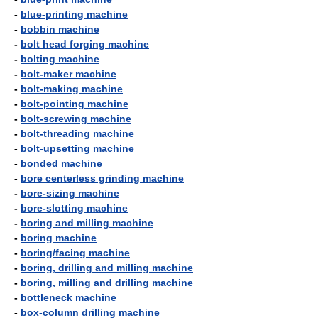
-
blue-printing machine
-
bobbin machine
-
bolt head forging machine
-
bolting machine
-
bolt-maker machine
-
bolt-making machine
-
bolt-pointing machine
-
bolt-screwing machine
-
bolt-threading machine
-
bolt-upsetting machine
-
bonded machine
-
bore centerless grinding machine
-
bore-sizing machine
-
bore-slotting machine
-
boring and milling machine
-
boring machine
-
boring/facing machine
-
boring, drilling and milling machine
-
boring, milling and drilling machine
-
bottleneck machine
-
box-column drilling machine