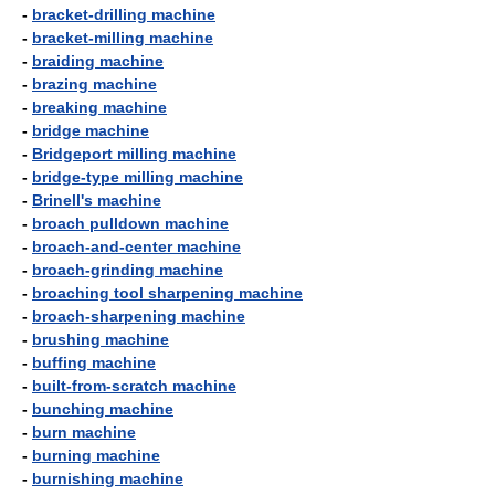
-
bracket-drilling machine
-
bracket-milling machine
-
braiding machine
-
brazing machine
-
breaking machine
-
bridge machine
-
Bridgeport milling machine
-
bridge-type milling machine
-
Brinell's machine
-
broach pulldown machine
-
broach-and-center machine
-
broach-grinding machine
-
broaching tool sharpening machine
-
broach-sharpening machine
-
brushing machine
-
buffing machine
-
built-from-scratch machine
-
bunching machine
-
burn machine
-
burning machine
-
burnishing machine