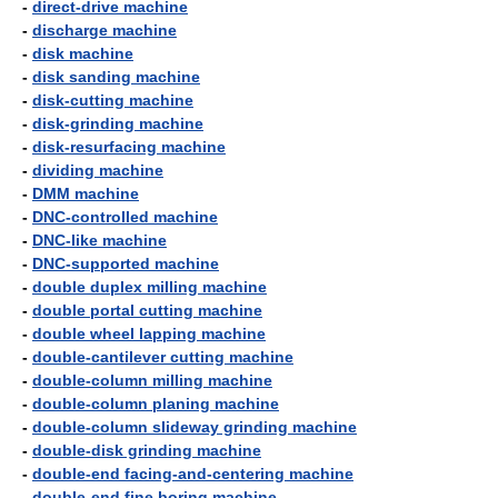
-
direct-drive machine
-
discharge machine
-
disk machine
-
disk sanding machine
-
disk-cutting machine
-
disk-grinding machine
-
disk-resurfacing machine
-
dividing machine
-
DMM machine
-
DNC-controlled machine
-
DNC-like machine
-
DNC-supported machine
-
double duplex milling machine
-
double portal cutting machine
-
double wheel lapping machine
-
double-cantilever cutting machine
-
double-column milling machine
-
double-column planing machine
-
double-column slideway grinding machine
-
double-disk grinding machine
-
double-end facing-and-centering machine
-
double-end fine boring machine