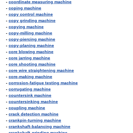
-
coordinate measuring machine
-
coping machine
-
copy control machine
-
copy grinding machine
-
copying machine
-
copy-milling machine
-
copy-piercing machine
-
copy-planing machine
-
core blowing machine
-
core jarring machine
-
core shooting machine
-
core wire straightening machine
-
core-making machine
-
corrosion-fatigue testing machine
-
corrugating machine
-
countersink machine
-
countersinking machine
-
coupling machine
-
crack detection machine
-
crankpin-turning machine
-
crankshaft-balancing machine
-
crankshaft-grinding machine