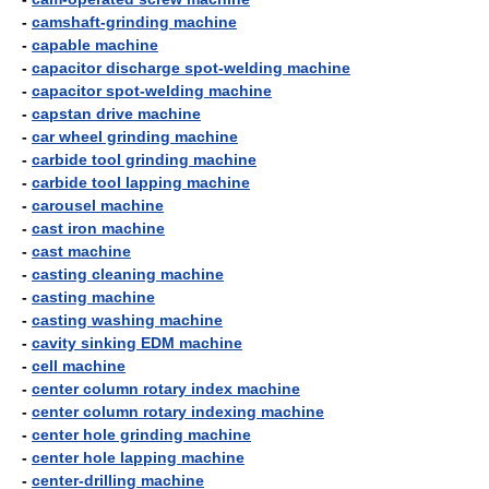
-
camshaft-grinding machine
-
capable machine
-
capacitor discharge spot-welding machine
-
capacitor spot-welding machine
-
capstan drive machine
-
car wheel grinding machine
-
carbide tool grinding machine
-
carbide tool lapping machine
-
carousel machine
-
cast iron machine
-
cast machine
-
casting cleaning machine
-
casting machine
-
casting washing machine
-
cavity sinking EDM machine
-
cell machine
-
center column rotary index machine
-
center column rotary indexing machine
-
center hole grinding machine
-
center hole lapping machine
-
center-drilling machine