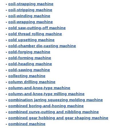
-
coil-strapping machine
-
coil-stripping machine
-
coil-winding machine
-
coil-wrapping machine
-
cold saw-cutting-off machine
-
cold thread rolling machine
-
cold upsetting machine
-
cold-chamber die-casting machine
-
cold-forging machine
-
cold-forming machine
-
cold-heading machine
-
cold-sawing machine
-
collecting machine
-
column drilling machine
-
column-and-knee-type machine
-
column-and-knee-type milling machine
-
combination jarring squeezing molding machine
-
combined boring-and-honing machine
-
combined curve-cutting and nibbling machine
-
combined gear hobbing and gear shaping machine
-
combined machine