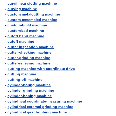
-
curvilinear slotting machine
-
curving machine
-
custom metalcutting machine
-
custom-assembled machine
-
custom-build machine
-
customized machine
-
cutoff band machine
-
cutoff machine
-
cutter inspection machine
-
cutter-checking machine
-
cutter-grinding machine
-
cutter-relieving machine
-
cutting machine with coordinate drive
-
cutting machine
-
cutting-off machine
-
cylinder-boring machine
-
cylinder-grinding machine
-
cylinder-honing machine
-
cylindrical coordinate-measuring machine
-
cylindrical external grinding machine
-
cylindrical gear hobbing machine