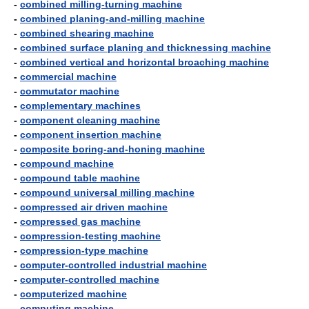
-
combined milling-turning machine
-
combined planing-and-milling machine
-
combined shearing machine
-
combined surface planing and thicknessing machine
-
combined vertical and horizontal broaching machine
-
commercial machine
-
commutator machine
-
complementary machines
-
component cleaning machine
-
component insertion machine
-
composite boring-and-honing machine
-
compound machine
-
compound table machine
-
compound universal milling machine
-
compressed air driven machine
-
compressed gas machine
-
compression-testing machine
-
compression-type machine
-
computer-controlled industrial machine
-
computer-controlled machine
-
computerized machine
-
computing machine