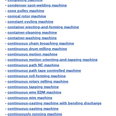
-
condenser spot-welding machine
-
cone pulley machine
-
conical rotor machine
-
constant cycling machine
-
container erecting-and-forming machine
-
container-cleaning machine
-
container-washing machine
-
continuous chain broaching machine
-
continuous drum milling machine
-
continuous motion machine
-
continuous motion orienting-and-tapping machine
-
continuous path NC machine
-
continuous path tape controlled machine
-
continuous roll-forming machine
-
continuous rotary milling machine
-
continuous tapping machine
-
continuous wire EDM machine
-
continuous wire machine
-
continuous-casting machine with bending discharge
-
continuous-casting machine
-
continuously running machine