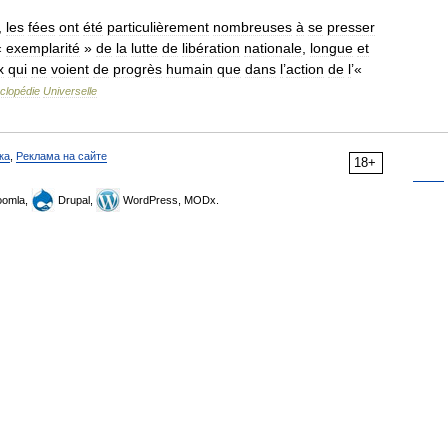
,
les
fées
ont
été
particulièrement
nombreuses
à
se
presser
«
exemplarité
»
de
la
lutte
de
libération
nationale
,
longue
et
x
qui
ne
voient
de
progrès
humain
que
dans
l
’
action
de
l
’«
clopédie
Universelle
ка
,
Реклама на сайте
18+
omla,
Drupal,
WordPress, MODx.