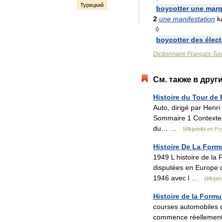
Турецкий
boycotter
une
mar
2
une
manifestation
k
◊
boycotter
des
élec
Dictionnaire
Français
-
Tur
См
.
также
в
друг
Histoire
du
Tour
de
Auto
,
dirigé
par
Henri
Sommaire
1
Contexte
du
… …
Wikipédia
en
Fr
Histoire
De
La
Form
1949
L
histoire
de
la
disputées
en
Europe
1946
avec
l
…
Wikipéd
Histoire
de
la
Formu
courses
automobiles
commence
réellemen