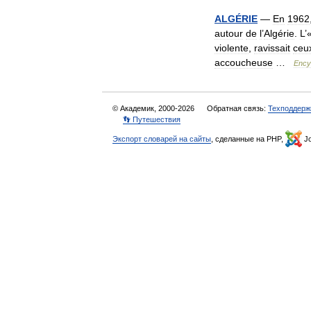
ALGÉRIE
—
En
1962
autour
de
l
’
Algérie
.
L
’
violente
,
ravissait
ceu
accoucheuse
…
Ency
© Академик, 2000-2026
Обратная связь:
Техподдерж
👣 Путешествия
Экспорт словарей на сайты
, сделанные на PHP,
Jo