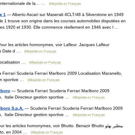
internationale
de
la
… …
Wikipédia
en
Français
e
1
—
Alberto
Ascari
sur
Maserati
4CLT
/
48
à
Silverstone
en
1949
le
1
trouve
son
origine
dans
les
courses
automobiles
disputées
en
es
1920
et
1930
.
Elle
commence
réellement
en
1946
avec
l
…
Pour
les
articles
homonymes
,
voir
Lafleur
.
Jacques
Lafleur
s
Date
d
…
Wikipédia
en
Français
ocalisation
…
Wikipédia
en
Français
a
Ferrari
Scuderia
Ferrari
Marlboro
2009
Localisation
Maranello
,
on
sportive
…
Wikipédia
en
Français
lboro
—
Scuderia
Ferrari
Scuderia
Ferrari
Marlboro
2009
o
,
Italie
Directeur
gestion
sportive
…
Wikipédia
en
Français
lboro
S
.
p
.
A
.
—
Scuderia
Ferrari
Scuderia
Ferrari
Marlboro
2009
o
,
Italie
Directeur
gestion
sportive
…
Wikipédia
en
Français
ur
les
articles
homonymes
,
voir
Bhutto
.
Benazir
Bhutto
بھٹو
بینظیر
to
,
en
2004
…
Wikipédia
en
Français