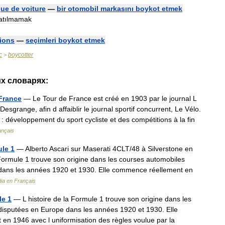
que
de
voiture
—
bir
otomobil
markasını
boykot
etmek
atılmamak
tions
—
seçimleri
boykot
etmek
c
boycotter
>
их
словарях:
France
—
Le
Tour
de
France
est
créé
en
1903
par
le
journal
L
Desgrange
,
afin
d
affaiblir
le
journal
sportif
concurrent
,
Le
Vélo
.
:
développement
du
sport
cycliste
et
des
compétitions
à
la
fin
ançais
ule
1
—
Alberto
Ascari
sur
Maserati
4CLT
/
48
à
Silverstone
en
Formule
1
trouve
son
origine
dans
les
courses
automobiles
dans
les
années
1920
et
1930
.
Elle
commence
réellement
en
ia
en
Français
le
1
—
L
histoire
de
la
Formule
1
trouve
son
origine
dans
les
disputées
en
Europe
dans
les
années
1920
et
1930
.
Elle
t
en
1946
avec
l
uniformisation
des
règles
voulue
par
la