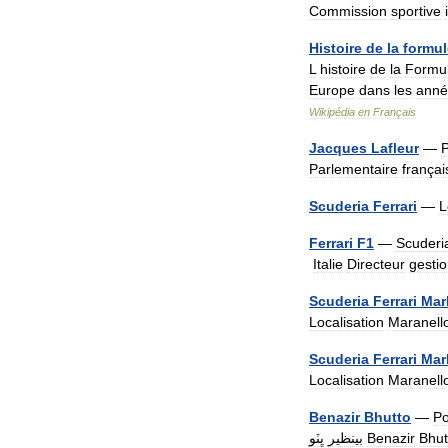
Commission
sportive
Histoire
de
la
formul
L
histoire
de
la
Formu
Europe
dans
les
anné
Wikipédia
en
Français
Jacques
Lafleur
—
Parlementaire
françai
Scuderia
Ferrari
—
L
Ferrari
F1
—
Scuderi
Italie
Directeur
gesti
Scuderia
Ferrari
Mar
Localisation
Maranell
Scuderia
Ferrari
Mar
Localisation
Maranell
Benazir
Bhutto
—
Po
ڀٽو
بينظير
Benazir
Bhut