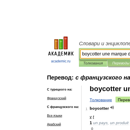
Словари и энциклоп
academic.ru
Толкования
Переводы
Перевод:
с французского н
boycotter u
С турецкого на:
Французский
Толкование
Перев
С французского на:
boycotter
1
Все языки
v
t
1
un
pays
,
un
produit
Арабский
◊