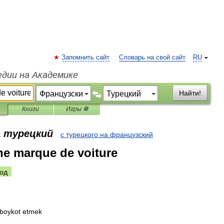
Запомнить сайт
Словарь на свой сайт
RU
едии на Академике
Найти!
Книги
Игры ⚽
а турецкий
с турецкого на французский
ne marque de voiture
од
boykot
etmek