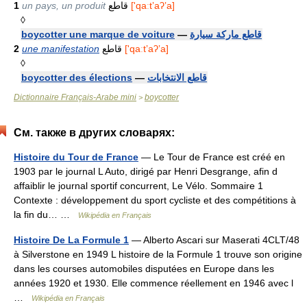
1
un pays, un produit
قاطع
['qaːtʼaʔʼa]
◊
boycotter une marque de voiture
—
قاطع ماركة سيارة
2
une manifestation
قاطع
['qaːtʼaʔʼa]
◊
boycotter des élections
—
قاطع الانتخابات
Dictionnaire Français-Arabe mini
boycotter
>
См. также в других словарях:
Histoire du Tour de France
— Le Tour de France est créé en
1903 par le journal L Auto, dirigé par Henri Desgrange, afin d
affaiblir le journal sportif concurrent, Le Vélo. Sommaire 1
Contexte : développement du sport cycliste et des compétitions à
la fin du… …
Wikipédia en Français
Histoire De La Formule 1
— Alberto Ascari sur Maserati 4CLT/48
à Silverstone en 1949 L histoire de la Formule 1 trouve son origine
dans les courses automobiles disputées en Europe dans les
années 1920 et 1930. Elle commence réellement en 1946 avec l
…
Wikipédia en Français