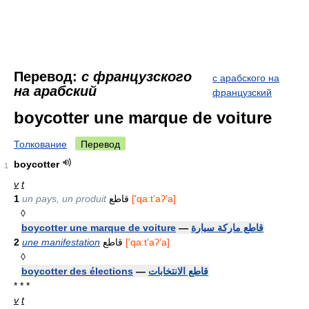
Перевод:
с французского
с арабского на
на арабский
французский
boycotter une marque de voiture
Толкование
Перевод
boycotter
1
v
t
1
un pays, un produit
قاطع
['qaːtʼaʔʼa]
◊
boycotter une marque de voiture
—
قاطع ماركة سيارة
2
une manifestation
قاطع
['qaːtʼaʔʼa]
◊
boycotter des élections
—
قاطع الانتخابات
* * *
v
t