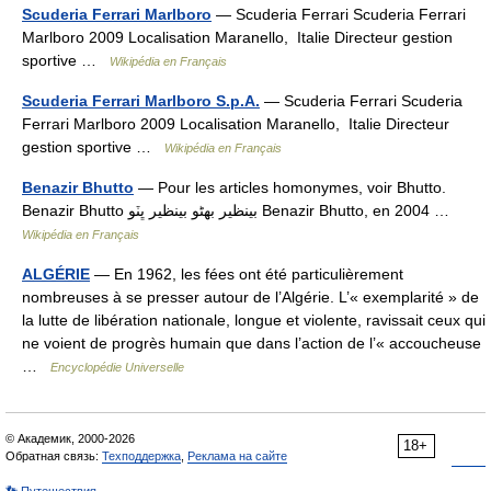
Scuderia Ferrari Marlboro
— Scuderia Ferrari Scuderia Ferrari
Marlboro 2009 Localisation Maranello, Italie Directeur gestion
sportive …
Wikipédia en Français
Scuderia Ferrari Marlboro S.p.A.
— Scuderia Ferrari Scuderia
Ferrari Marlboro 2009 Localisation Maranello, Italie Directeur
gestion sportive …
Wikipédia en Français
Benazir Bhutto
— Pour les articles homonymes, voir Bhutto.
Benazir Bhutto بینظیر بھٹو بينظير ڀٽو Benazir Bhutto, en 2004 …
Wikipédia en Français
ALGÉRIE
— En 1962, les fées ont été particulièrement
nombreuses à se presser autour de l’Algérie. L’« exemplarité » de
la lutte de libération nationale, longue et violente, ravissait ceux qui
ne voient de progrès humain que dans l’action de l’« accoucheuse
…
Encyclopédie Universelle
© Академик, 2000-2026
18+
Обратная связь:
Техподдержка
,
Реклама на сайте