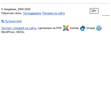
© Академик, 2000-2026
18+
Обратная связь:
Техподдержка
,
Реклама на сайте
👣 Путешествия
Экспорт словарей на сайты
, сделанные на PHP,
Joomla,
Drupal,
WordPress, MODx.