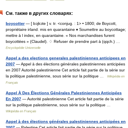
См. также в других словарях:
boycotter
— [ bɔjkɔte ] v. tr. <conjug. : 1> • 1800; de Boycott,
propriétaire irland. mis en quarantaine ♦ Soumettre au boycottage;
mettre à l index, en quarantaine. « Nos marchandises furent
boycottées » (Claudel). ♢ Refuser de prendre part à (qqch.) …
Encyclopédie Universelle
Appel a des elections generales palestiniennes anticipees en
2007
— Appel à des élections générales palestiniennes anticipées
en 2007 Autorité palestinienne Cet article fait partie de la série sur
la politique palestinienne, sous série sur la politique …
Wikipédia en
Français
Appel À Des Élections Générales Palestiniennes Anticipées
En 2007
— Autorité palestinienne Cet article fait partie de la série
sur la politique palestinienne, sous série sur la politique …
Wikipédia en Français
Appel à des élections générales palestiniennes anticipées en
2007
— Palestine Cet article fait partie de la série sur la politique