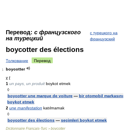
Перевод:
с французского
с турецкого на
на турецкий
французский
boycotter des élections
Толкование
Перевод
boycotter
1
v
t
1
un pays, un produit
boykot etmek
◊
boycotter une marque de voiture
—
bir otomobil markasını
boykot etmek
2
une manifestation
katılmamak
◊
boycotter des élections
—
seçimleri boykot etmek
Dictionnaire Français-Turc
boycotter
>