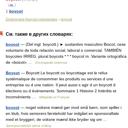
〈m.〉
1
boycot
Dictionnaire français-néerlandais
boycott
>
См. также в других словарях:
boycot
— (Del ingl. boycott.) ► sustantivo masculino Boicot, cese
voluntario de toda relación social, laboral o comercial. TAMBIÉN
boycoteo IRREG. plural boycots * * * boycot m. Variante ortográfica
de «boicot» …
Enciclopedia Universal
Boycot
— Boycott Le boycott ou boycottage est le refus
systématique de consommer les produits ou services d une
entreprise ou d une nation. Il peut aussi s agir d un boycott d
élections ou d évènements. Sommaire 1 Histoire 2 Intérêts et
inconvénients …
Wikipédia en Français
boycot
— noget voksne mænd gør mod små børn, som spiller i
en klub, hvis seniorers førstehold har indgået en sponsoraftale
med et bryggeri, de voksne mænd ikke bryder sig om …
Sportsjournalistisk dansk ordbog