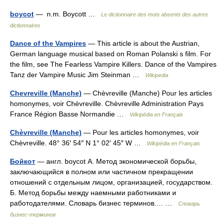
boycot
— n.m. Boycott …
Le dictionnaire des mots absents des autres
dictionnaires
Dance of the Vampires
— This article is about the Austrian,
German language musical based on Roman Polanski s film. For
the film, see The Fearless Vampire Killers. Dance of the Vampires
Tanz der Vampire Music Jim Steinman …
Wikipedia
Chevreville (Manche)
— Chèvreville (Manche) Pour les articles
homonymes, voir Chèvreville. Chèvreville Administration Pays
France Région Basse Normandie …
Wikipédia en Français
Chèvreville (Manche)
— Pour les articles homonymes, voir
Chèvreville. 48° 36′ 54″ N 1° 02′ 45″ W …
Wikipédia en Français
Бойкот
— англ. boycot А. Метод экономической борьбы,
заключающийся в полном или частичном прекращении
отношений с отдельным лицом, организацией, государством.
Б. Метод борьбы между наемными работниками и
работодателями. Словарь бизнес терминов.… …
Словарь
бизнес-терминов