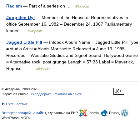
Racism
— Part of a series on …
Wikipedia
Joop den Uyl
— Member of the House of Representatives In
office September 16, 1982 – December 24, 1987 Parliamentary
leader …
Wikipedia
Jagged Little Pill
— Infobox Album Name = Jagged Little Pill Type
= studio Artist = Alanis Morissette Released = June 13, 1995
Recorded = Westlake Studios and Signet Sound, Hollywood Genre
= Alternative rock, post grunge Length = 57:33 Label = Maverick,
Reprise… …
Wikipedia
© Академик, 2000-2026
18+
Обратная связь:
Техподдержка
,
Реклама на сайте
👣 Путешествия
Экспорт словарей на сайты
, сделанные на PHP,
Joomla,
Drupal,
WordPress, MODx.