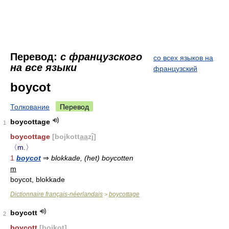
Перевод:
с французского
со всех языков на
на все языки
французский
boycot
Толкование
Перевод
boycottage
1
boycottage
[bojkott
aa
zĵ]
〈m.〉
1
boycot
⇒
blokkade, (het) boycotten
m
boycot, blokkade
Dictionnaire français-néerlandais
boycottage
>
boycott
2
boycott
[bojk
o
t]