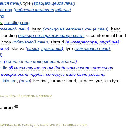
ейся
печи
)
,
tyre
(
вращающейся
печи
)
ud
ring
(
рабочего
колеса
турбины
)
ing
s:
handling
ring
оменной
печи
)
,
band
(
кольцо
на
верхнем
конце
сваи
)
,
band
,
banding
(
кольцо
на
верхнем
конце
сваи
)
,
circumferential
band
,
hoop
(
обжиговой
печи
)
,
shroud
(
в
компрессоре
,
турбине
)
,
ины
)
,
sleeve
(
валка
;
прокатка
)
,
tyre
(
обжиговой
печи
)
,
й
)
ad
(
контактная
поверхность
колеса
)
ddle
(
В
моем
случае
этим
бандажом
газорезательная
поверхности
трубы
,
которую
надо
было
резать
)
d
,
kiln
tire
,
(
печи
)
live
ring
,
furnace
band
,
furnace
tyre
,
kiln
tyre
,
английский
словарь
бандаж
>
а
шин
омобильный
словарь
аптечка
для
ремонта
шин
>