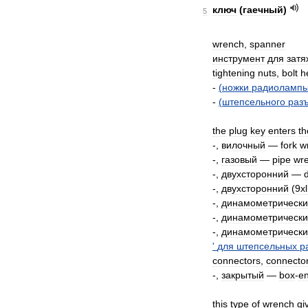
ключ
(
гаечный
)
5
wrench
,
spanner
инструмент
для
затя
tightening
nuts
,
bolt
h
-
(
ножки
радиоламп
-
(
штепсельного
раз
the
plug
key
enters
th
-,
вилочный
—
fork
w
-,
газовый
—
pipe
wr
-,
двухсторонний
—
-,
двухсторонний
(
9xl
-,
динамометрическ
-,
динамометрическ
-,
динамометрическ
'
для
штепсельных
р
connectors
,
connecto
-,
закрытый
—
box
-
e
this
type
of
wrench
gi