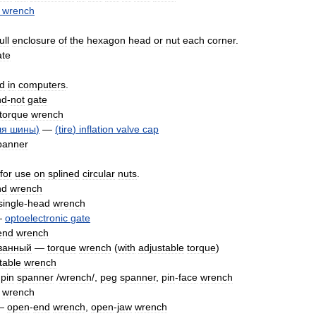
wrench
ull
enclosure
of
the
hexagon
head
or
nut
each
corner
.
ate
d
in
computers
.
nd
-
not
gate
torque
wrench
ля
шины
)
—
(
tire
)
inflation
valve
cap
panner
for
use
on
splined
circular
nuts
.
nd
wrench
single
-
head
wrench
—
optoelectronic
gate
end
wrench
ванный
—
torque
wrench
(
with
adjustable
torque
)
table
wrench
)
pin
spanner
/
wrench
/,
peg
spanner
,
pin
-
face
wrench
"
wrench
—
open
-
end
wrench
,
ореn
-
jaw
wrench