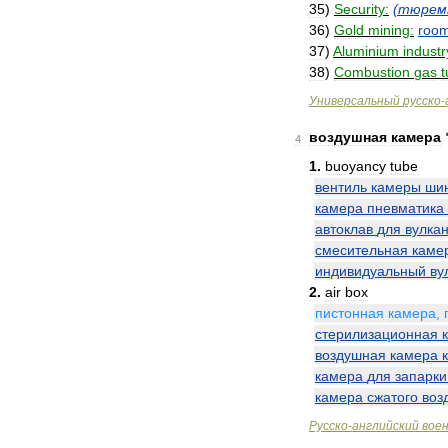
35
)
Security:
(
тюрем
36
)
Gold
mining:
roo
37
)
Aluminium
industr
38
)
Combustion
gas
t
Универсальный
русско
-
воздушная
камера
4
1
.
buoyancy
tube
вентиль
камеры
ши
камера
пневматика
автоклав
для
вулка
смесительная
каме
индивидуальный
ву
2
.
air
box
пистонная
камера
,
стерилизационная
воздушная
камера
камера
для
запарки
камера
сжатого
воз
Русско
-
английский
вое