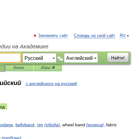
Запомнить сайт
Словарь на свой сайт
RU
едии на Академике
Найти!
Книги
Игры ⚽
лийский
с английского на русский
од
andage
,
bellyband
,
rim
(
обода
)
,
wheel
band
(
колеса
)
,
fabric
в
турбине
)