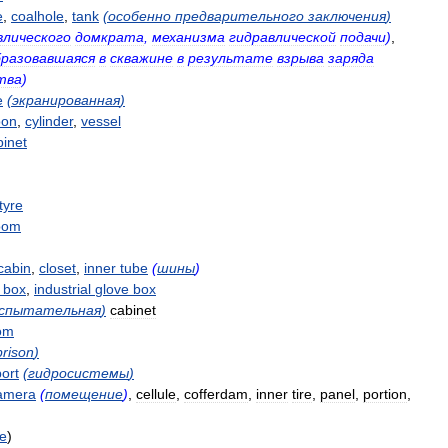
e
,
coalhole
,
tank
(
особенно
предварительного
заключения
)
влического
домкрата
,
механизма
гидравлической
подачи
)
,
бразовавшаяся
в
скважине
в
результате
взрыва
заряда
тва
)
e
(
экранированная
)
oon
,
cylinder
,
vessel
binet
tyre
oom
cabin
,
closet
,
inner
tube
(
шины
)
box
,
industrial
glove
box
спытательная
)
cabinet
om
prison
)
port
(
гидросистемы
)
amera
(
помещение
)
,
cellule
,
cofferdam
,
inner
tire
,
panel
,
portion
,
e
)