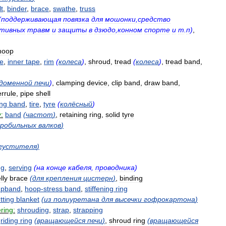
lt
,
binder
,
brace
,
swathe
,
truss
(
поддерживающая
повязка
для
мошонки
,
средство
ртивных
травм
и
защиты
в
дзюдо
,
конном
спорте
и
т
.
п
)
,
hoop
ne
,
inner
tape
,
rim
(
колеса
)
,
shroud
,
tread
(
колеса
)
,
tread
band
,
доменной
печи
)
,
clamping
device
,
clip
band
,
draw
band
,
errule
,
pipe
shell
ing
band
,
tire
,
tyre
(
колёсный
)
:
band
(
частот
)
,
retaining
ring
,
solid
tyre
робильных
валков
)
густителя
)
ng
,
serving
(
на
конце
кабеля
,
проводника
)
lly
brace
(
для
крепления
цистерн
)
,
binding
mpband
,
hoop
-
stress
band
,
stiffening
ring
tting
blanket
(
из
полиуретана
для
высечки
гофрокартона
)
ring:
shrouding
,
strap
,
strapping
,
riding
ring
(
вращающейся
печи
)
,
shroud
ring
(
вращающейся