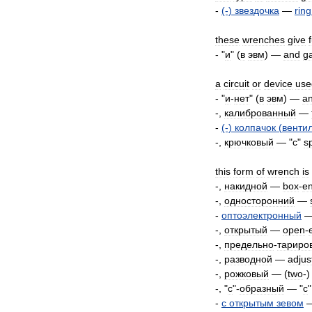
-
(-)
звездочка
—
ring
these
wrenches
give
f
- "
и
" (
в
эвм
) —
and
g
a
circuit
or
device
use
- "
и
-
нет
" (
в
эвм
) —
a
-,
калиброванный
—
-
(-)
колпачок
(
венти
-,
крючковый
— "
с
"
s
this
form
of
wrench
is
-,
накидной
—
box
-
e
-,
односторонний
—
-
оптоэлектронный
-,
открытый
—
open
-
-,
предельно
-
тариро
-,
разводной
—
adjus
-,
рожковый
— (
two
-
-, "
c
"-
образный
— "
с
-
с
открытым
зевом