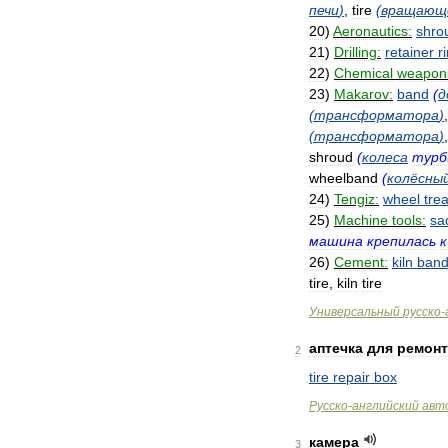
печи
)
,
tire
(
вращающ
20
)
Aeronautics:
shro
21
)
Drilling:
retainer
r
22
)
Chemical
weapon
23
)
Makarov:
band
(
д
(
трансформатора
)
(
трансформатора
)
shroud
(
колеса
турб
wheelband
(
колёсны
24
)
Tengiz:
wheel
tre
25
)
Machine
tools:
sa
машина
крепилась
к
26
)
Cement:
kiln
ban
tire
,
kiln
tire
Универсальный
русско
-
аптечка
для
ремонт
2
tire
repair
box
Русско
-
английский
авт
камера
3