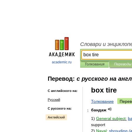
Словари и энциклоп
academic.ru
Толкования
Переводы
Перевод:
с русского на анг
box tire
С английского на:
Русский
Толкование
Перев
С русского на:
бандаж
1
Английский
1
)
General
subject:
b
support
2
)
Naval:
shrouding
(