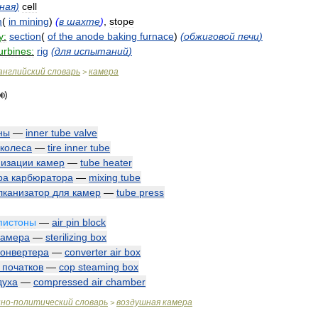
ная
)
cell
m
(
in
mining
)
(
в
шахте
)
,
stope
y:
section
(
of
the
anode
baking
furnace
)
(
обжиговой
печи
)
urbines:
rig
(
для
испытаний
)
английский
словарь
камера
>
ны
—
inner
tube
valve
колеса
—
tire
inner
tube
низации
камер
—
tube
heater
ра
карбюратора
—
mixing
tube
лканизатор
для
камер
—
tube
press
пистоны
—
air
pin
block
камера
—
sterilizing
box
конвертера
—
converter
air
box
початков
—
cop
steaming
box
духа
—
compressed
air
chamber
нно
-
политический
словарь
воздушная
камера
>