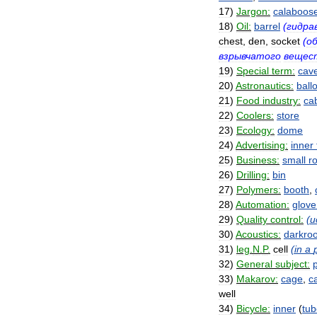
17
)
Jargon:
calaboos
18
)
Oil:
barrel
(
гидра
chest
,
den
,
socket
(
о
взрывчатого
вещес
19
)
Special
term:
cav
20
)
Astronautics:
ball
21
)
Food
industry:
ca
22
)
Coolers:
store
23
)
Ecology:
dome
24
)
Advertising:
inner
25
)
Business:
small
r
26
)
Drilling:
bin
27
)
Polymers:
booth
,
28
)
Automation:
glove
29
)
Quality
control:
(
и
30
)
Acoustics:
darkro
31
)
leg
.
N
.
P
.
cell
(
in
a
32
)
General
subject:
33
)
Makarov:
cage
,
c
well
34
)
Bicycle:
inner
(
tub