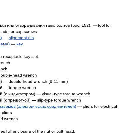
жки
или
отворачивания
гаек
,
болтов
(
рис
.
152
). —
tool
for
eads
,
or
cap
screws
.
ы
)
—
alignment
pin
ъема
)
—
key
e
receptacle
key
slot
.
rench
ench
double
-
head
wrench
l
) —
double
-
head
wrench
(
9
-
11
mm
)
ий
—
torque
wrench
ий
(
с
индикатором
) —
visual
-
type
torque
wrench
ий
(
с
трещоткой
) —
slip
-
type
torque
wrench
азъемов
(
электрических
соединителей
)
—
pliers
for
electrical
r
pliers
nd
wrench
ves
full
enclosure
of
the
nut
or
bolt
head
.