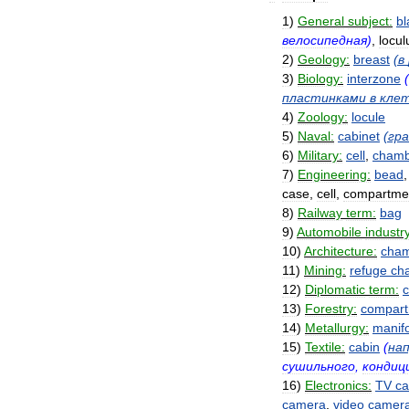
1
)
General
subject:
bl
велосипедная
)
,
locul
2
)
Geology:
breast
(
в
3
)
Biology:
interzone
(
пластинками
в
кле
4
)
Zoology:
locule
5
)
Naval:
cabinet
(
гр
6
)
Military:
cell
,
chamb
7
)
Engineering:
bead
case
,
cell
,
compartme
8
)
Railway
term:
bag
9
)
Automobile
industry
10
)
Architecture:
cha
11
)
Mining:
refuge
ch
12
)
Diplomatic
term:
13
)
Forestry:
compar
14
)
Metallurgy:
manif
15
)
Textile:
cabin
(
на
сушильного
,
кондиц
16
)
Electronics:
TV
c
camera
,
video
camer