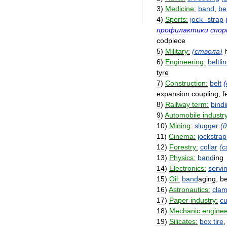
3
)
Medicine:
band
,
be
4
)
Sports:
jock
-
strap
профилактики
спо
codpiece
5
)
Military:
(
ствола
)
6
)
Engineering:
beltli
tyre
7
)
Construction:
belt
(
expansion
coupling
,
f
8
)
Railway
term:
bind
9
)
Automobile
industry
10
)
Mining:
slugger
(
д
11
)
Cinema:
jockstrap
12
)
Forestry:
collar
(
с
13
)
Physics:
band
ing
14
)
Electronics:
servi
15
)
Oil:
band
aging
,
be
16
)
Astronautics:
cla
17
)
Paper
industry:
cu
18
)
Mechanic
enginee
19
)
Silicates:
box
tire