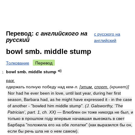
Перевод:
с английского на
с русского на
русский
английский
bowl smb. middle stump
Толкование
Перевод
bowl smb. middle stump
1
разг.
одержать полную победу над кем-л.
[
этим.
спорт.
(крикет)]
Nor had he ever been in love, until last year, during her first
season, Barbara had, as he might have expressed it - in the case
of another - "bowled him middle stump".
(J. Galsworthy, ‘The
Patrician’, part. 1, ch. XX)
— Влюблен он тоже никогда не был, и
только в прошлом году впервые начавшая выезжать в свет
Барбара "положила его на обе лопатки" (как выразился бы он,
если бы речь шла не о нем самом).