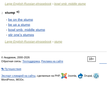
Large English-Russian phrasebook
bowl smb. middle stump
>
stump
2
-
be on the stump
-
be up a stump
-
bowl smb. middle stump
-
stir one's stumps
Large English-Russian phrasebook
stump
>
© Академик, 2000-2026
18+
Обратная связь:
Техподдержка
,
Реклама на сайте
👣 Путешествия
Экспорт словарей на сайты
, сделанные на PHP,
Joomla,
Drupal,
WordPress, MODx.