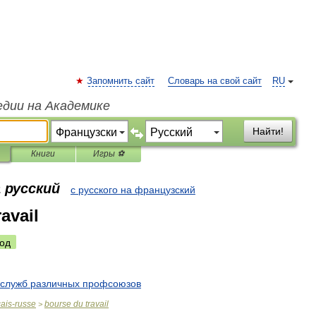
Запомнить сайт
Словарь на свой сайт
RU
едии на Академике
Найти!
Книги
Игры ⚽
 русский
с русского на французский
avail
од
служб
различных
профсоюзов
çais
-
russe
bourse
du
travail
>