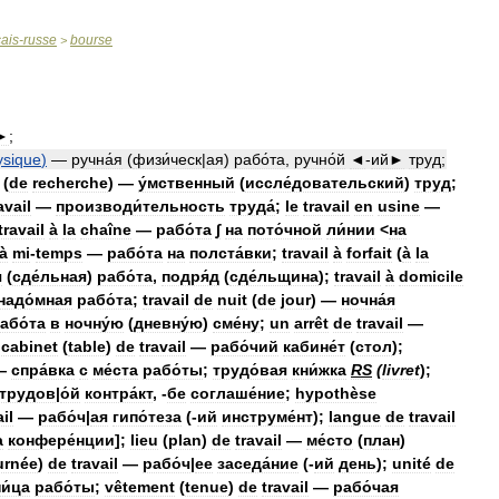
çais
-
russe
bourse
>
►
;
ysique
)
—
ручна́я
(
физи́ческ
|
ая
)
рабо́та
,
ручно́й
◄
-
ий►
труд
;
(
de
recherche
) —
у́мственный
(
иссле́довательский
)
труд
;
avail
—
производи́тельность
труда́
;
le
travail
en
usine
—
travail
à
la
chaîne
—
рабо́та
∫
на
пото́чной
ли́нии
<
на
à
mi
-
temps
—
рабо́та
на
полста́вки
;
travail
à
forfait
(
à
la
я
(
сде́льная
)
рабо́та
,
подря́д
(
сде́льщина
);
travail
à
domicile
надо́мная
рабо́та
;
travail
de
nuit
(
de
jour
) —
ночна́я
або́та
в
ночну́ю
(
дневну́ю
)
сме́ну
;
un
arrêt
de
travail
—
;
cabinet
(
table
)
de
travail
—
рабо́чий
кабине́т
(
стол
);
—
спра́вка
с
ме́ста
рабо́ты
;
трудо́вая
кни́жка
RS
(
livret
);
трудов
|
о́й
контра́кт
, -
бе
соглаше́ние
;
hypothèse
il
—
рабо́ч
|
ая
гипо́теза
(-
ий
инструме́нт
);
langue
de
travail
а
конфере́нции
];
lieu
(
plan
)
de
travail
—
ме́сто
(
план
)
urnée
)
de
travail
—
рабо́ч
|
ее
заседа́ние
(-
ий
день
);
unité
de
и́ца
рабо́ты
;
vêtement
(
tenue
)
de
travail
—
рабо́чая