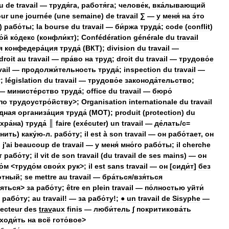
u
de
travail
—
трудя́га
,
работя́га
;
челове́к
,
вка́лывающий
ur
une
journée
(
une
semaine
)
de
travail
∑
—
у
меня́
на
э́то
)
рабо́ты
;
la
bourse
du
travail
—
би́ржа
труда́
;
code
(
conflit
)
о́й
ко́декс
(
конфли́кт
);
Confédération
générale
du
travail
я
конфедера́ция
труда́
(
ВКТ
);
division
du
travail
—
droit
au
travail
—
пра́во
на
труд
;
droit
du
travail
—
трудово́е
vail
—
продолжи́тельность
труда́
;
inspection
du
travail
—
́
;
législation
du
travail
—
трудово́е
законода́тельство
;
—
министе́рство
труда́
;
office
du
travail
—
бюро́
по
трудоустро́йству
>;
Organisation
internationale
du
travail
дная
организа́ция
труда́
(
MOT
);
produit
(
protection
)
du
хра́на
)
труда́
║
faire
(
exécuter
)
un
travail
—
де́лать
/
с
=
лнить
)
каку́ю
-
л
.
рабо́ту
;
il
est
à
son
travail
—
он
рабо́тает
,
он
;
j
'
ai
beaucoup
de
travail
—
у
меня́
мно́го
рабо́ты
;
il
cherche
т
рабо́ту
;
il
vit
de
son
travail
(
du
travail
de
ses
mains
) —
он
о́м
<
трудо́м
свои́х
рук
>;
il
est
sans
travail
—
он
[
сиди́т
]
без
́тный
;
se
mettre
au
travail
—
бра́ться
/
взя́ться
яться
>
за
рабо́ту
;
être
en
plein
travail
—
по́лностью
уйти́
рабо́ту
;
au
travail
! —
за
рабо́ту
!;
●
un
travail
de
Sisyphe
—
ecteur
des
trav
aux
finis
—
люби́тель
∫
покритикова́ть
ходи́ть
на
всё
гото́вое
>