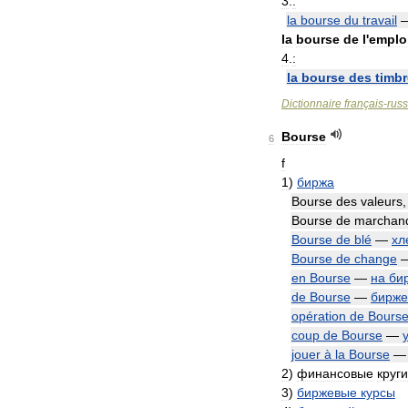
3
.
:
la
bourse
du
travail
la
bourse
de
l
'
emplo
4
.
:
la
bourse
des
timb
Dictionnaire
français
-
rus
Bourse
6
f
1
)
биржа
Bourse
des
valeurs
Bourse
de
marchan
Bourse
de
blé
—
хл
Bourse
de
change
en
Bourse
—
на
би
de
Bourse
—
бирже
opération
de
Bours
coup
de
Bourse
—
jouer
à
la
Bourse
2
)
финансовые
круги
3
)
биржевые
курсы