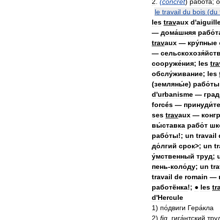
2
.
(
concret
)
рабо́та
;
о
le
travail
du
bois
(
du
les
trav
aux
d
'
aiguill
—
дома́шняя
рабо́т
trav
aux
—
кру́пные
—
сельскохозя́йст
сооруже́ния
;
les
tra
обслу́живание
;
les
(
земляны́е
)
рабо́ты
d
'
urbanisme
—
град
forcés
—
принуди́т
ses
trav
aux
—
конгр
вы́ставка
рабо́т
шк
рабо́ты
!;
un
travail
до́лгий
срок
>;
un
tr
у́мственный
труд
;
пень
-
коло́ду
;
un
tra
travail
de
romain
—
работёнка
!;
●
les
tr
d
'
Hercule
1
)
по́двиги
Гера́кла
2
)
fig
.
гига́нтский
тру