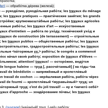
брабо́тка
;
fer
)
—
обрабо́тка
де́рева
(
железа́
);
e
—
рукоде́лие
,
рукоде́льная
рабо́та
;
les
trav
aux
du
ménage
а
;
les
trav
aux
pratiques
—
практи́ческие
заня́тия
;
les
grands
стро́йки
;
крупномасшта́бные
рабо́ты
;
les
trav
aux
agricoles
венные
рабо́ты
;
les
trav
aux
d
'
art
—
иску́сственные
v
aux
d
'
entretien
—
рабо́та
по
ухо́ду
,
техни́ческий
ухо́д
и
trav
aux
de
construction
(
de
terrassement
) —
строи́тельные
;
les
trav
aux
publics
—
обще́ственные
рабо́ты
;
les
trav
aux
острои́тельство
,
градострои́тельные
рабо́ты
;
les
trav
aux
ельные
<
ка́торжные
vx
.
>
рабо́ты
;
le
congrès
a
commencé
е́сс
на́чал
свою́
рабо́ту
;
exposition
de
trav
aux
d
'
élèves
—
о́льников
;
attention
!
trav
aux
! —
осторо́жно
,
веду́тся
de
longue
haleine
—
труд
[,
рассчи́танный
]
∫
на
го́ды
<
на
avail
de
bénédictin
—
напряжённый
и
кропотли́вый
un
travail
de
cochon
↓—
неря́шливая
рабо́та
,
рабо́та
че́рез
vail
de
fourmi
—
кропотли́вый
<
муравьи́ный
>
труд
;
un
ка́торжный
труд
;
c
'
est
du
joli
travail
! —
ну
и
<
ничего́
себе́
>
av
aux
d
'
approche
—
зонди́рование
по́чвы
;
les
trav
aux
д
3
.
(
ouvrage
) [
нау́чн
|
ый
]
труд
, [-
ая
]
ц
рабо́та
;