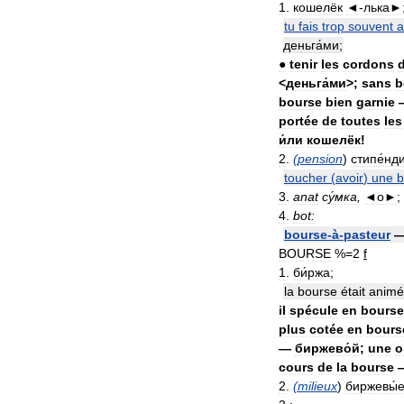
1
.
кошелёк
◄
-
лька►
tu
fais
trop
souvent
a
деньга́ми
;
●
tenir
les
cordons
<
деньга́ми
>;
sans
b
bourse
bien
garnie
portée
de
toutes
les
и́ли
кошелёк
!
2
.
(
pension
)
стипе́нд
toucher
(
avoir
)
une
b
3
.
anat
су́мка
,
◄о►
;
4
.
bot:
bourse
-
à
-
pasteur
BOURSE
%=
2
f
1
.
би́ржа
;
la
bourse
était
anim
il
spécule
en
bourse
plus
cotée
en
bours
—
биржево́й
;
une
o
cours
de
la
bourse
2
.
(
milieux
)
биржевы́