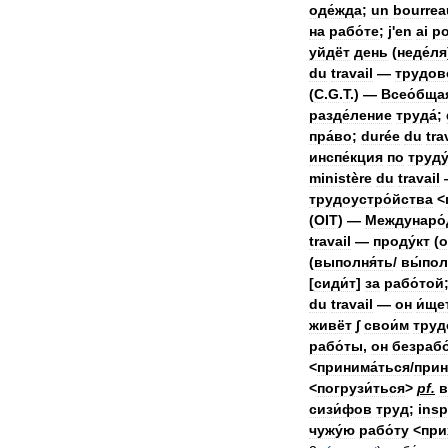
оде́жда
;
un
bourrea
на
рабо́те
;
j
'
en
ai
po
уйдёт
день
(
неде́ля
du
travail
—
трудов
(
C
.
G
.
T
.) —
Всео́бща
разде́ление
труда́
;
пра́во
;
durée
du
tra
инспе́кция
по
труду
ministère
du
travail
трудоустро́йства
<
(
OIT
) —
Междунаро́
travail
—
проду́кт
(
о
(
выполня́ть
/
вы́по
[
сиди́т
]
за
рабо́той
du
travail
—
он
и́ще
живёт
∫
свои́м
труд
рабо́ты
,
он
безрабо
<
принима́ться
/
прин
<
погрузи́ться
>
pf
.
в
сизи́фов
труд
;
insp
чужу́ю
рабо́ту
<
при