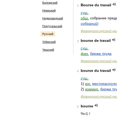
Болгарский
Bourse
du
travail
2
Немецкий
сущ
.
общ
.
собрание
пред
Нидерландский
собраний
)
Португальский
Французско
-
русский
ун
Русский
bourse
de
travail
3
Узбекский
сущ
.
Чешский
фин
.
биржа
труда
Французско
-
русский
ун
bourse
du
travail
4
сущ
.
1
)
юр
.
местораспол
2
)
коммер
.
биржа
тр
Французско
-
русский
ун
bourse
5
%=
1
/