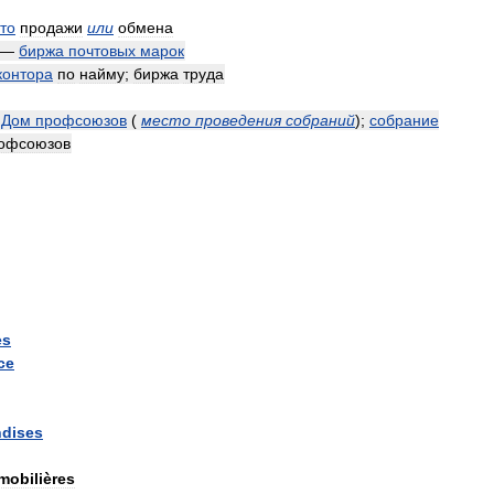
то
продажи
или
обмена
—
биржа
почтовых
марок
контора
по
найму
;
биржа
труда
—
Дом
профсоюзов
(
место
проведения
собраний
)
;
собрание
офсоюзов
es
ce
dises
mobilières