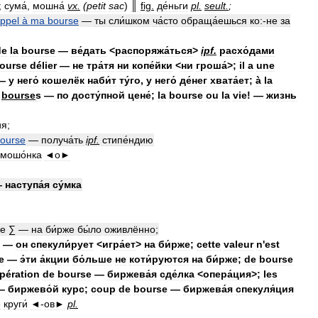
;
сума́
,
мошна́
vx
.
(
petit
sac
)
║
fig
.
де́ньги
pl
.
seult
.
;
ppel
à
ma
bourse
—
ты
сли́шком
ча́сто
обраща́ешься
ко:
-
не
за
de
la
bourse
—
ве́дать
<
распоряжа́ться
>
ipf
.
расхо́дами
ourse
délier
—
не
тра́тя
ни
копе́йки
<
ни
гроша́
>;
il
a
une
—
у
него́
кошелёк
наби́т
ту́го
,
у
него́
де́нег
хвата́ет
;
à
la
bourse
s
—
по
досту́пной
цене́
;
la
bourse
ou
la
vie
! —
жизнь
ия
;
ourse
—
получа́ть
ipf
.
стипе́ндию
мошо́нка
◄о►
—
наступа́я
су́мка
ée
∑
—
на
би́рже
бы́ло
оживлённо
;
—
он
спекули́рует
<
игра́ет
>
на
би́рже
;
cette
valeur
n
'
est
e
—
э́ти
а́кции
бо́льше
не
коти́руются
на
би́рже
;
de
bourse
pération
de
bourse
—
биржева́я
сде́лка
<
опера́ция
>;
les
—
биржево́й
курс
;
coup
de
bourse
—
биржева́я
спекуля́ция
е
круги́
◄
-
ов►
pl
.