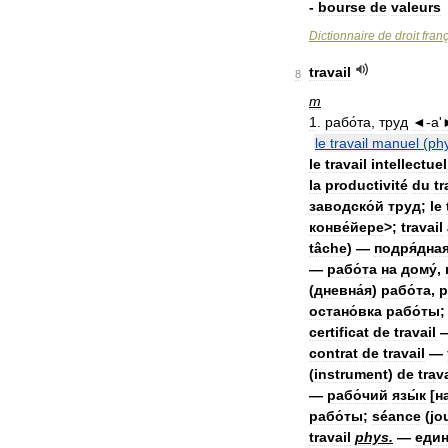
-
bourse
de
valeurs
Dictionnaire
de
droit
fran
travail
8
m
1
.
рабо́та
,
труд
◄
-
а
'
le
travail
manuel
(
ph
le
travail
intellectuel
la
productivité
du
tr
заводско́й
труд
;
le
конве́йере
>;
travail
tâche
) —
подря́дна
—
рабо́та
на
дому́
,
(
дневна́я
)
рабо́та
,
р
остано́вка
рабо́ты
certificat
de
travail
contrat
de
travail
—
(
instrument
)
de
trava
—
рабо́чий
язы́к
[
н
рабо́ты
;
séance
(
jo
travail
phys
.
—
един