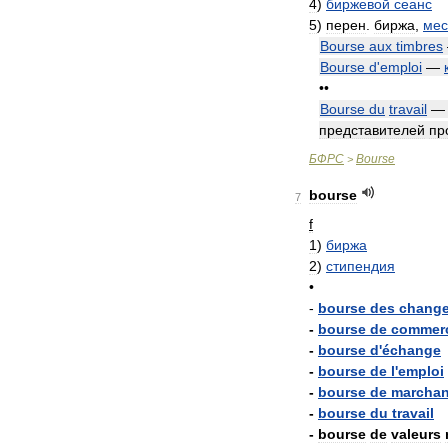
4
)
биржевой
сеанс
5
)
перен
.
биржа
,
мес
Bourse
aux
timbres
Bourse
d
'
emploi
—
••
Bourse
du
travail
представителей
пр
БФРС
Bourse
>
bourse
7
f
1
)
биржа
2
)
стипендия
•
-
bourse
des
chang
-
bourse
de
commer
-
bourse
d
'
échange
-
bourse
de
l
'
emploi
-
bourse
de
marchan
-
bourse
du
travail
-
bourse
de
valeurs