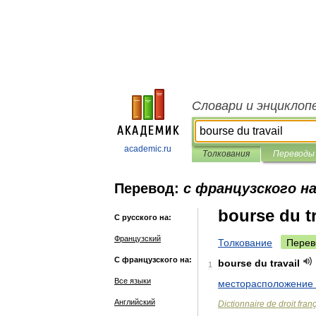
Словари и энциклоп
academic.ru
Толкования
Переводы
Перевод:
с французского на
bourse du tr
С русского на:
Французский
Толкование
Перев
С французского на:
bourse
du
travail
1
Все языки
месторасположение
Английский
Dictionnaire
de
droit
fran