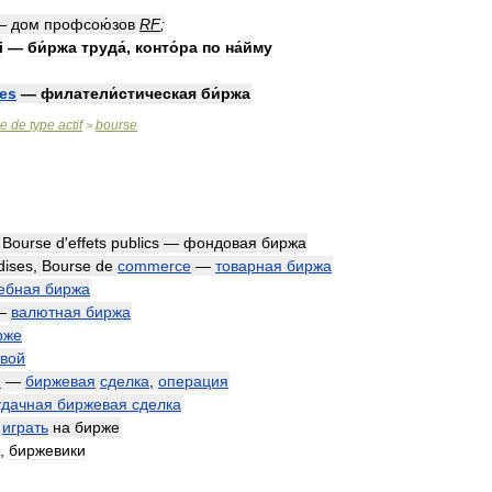
—
дом
профсою́зов
RF
;
i
—
би́ржа
труда́
,
конто́ра
по
на́йму
res
—
филатели́стическая
би́ржа
se
de
type
actif
bourse
>
,
Bourse
d
'
effets
publics
—
фондовая
биржа
dises
,
Bourse
de
commerce
—
товарная
биржа
ебная
биржа
—
валютная
биржа
рже
вой
e
—
биржевая
сделка
,
операция
удачная
биржевая
сделка
—
играть
на
бирже
,
биржевики