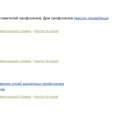
ставителей
профсоюзов
,
Дом
профсоюзов
(
место
проведения
иверсальный
словарь
Bourse
du
travail
>
иверсальный
словарь
bourse
de
travail
>
ожение
служб
различных
профсоюзов
уда
иверсальный
словарь
bourse
du
travail
>