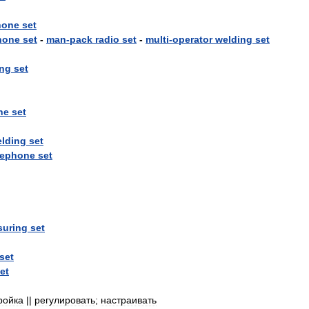
hone
set
hone
set
-
man
-
pack
radio
set
-
multi
-
operator
welding
set
ng
set
ne
set
lding
set
lephone
set
uring
set
set
et
ройка
||
регулировать
;
настраивать