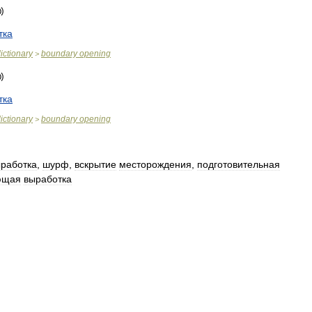
тка
ictionary
boundary
opening
>
тка
ictionary
boundary
opening
>
работка
,
шурф
,
вскрытие
месторождения
,
подготовительная
ющая
выработка