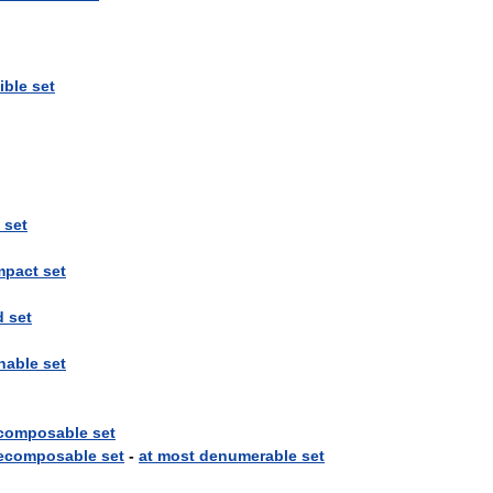
ible
set
set
mpact
set
d
set
nable
set
composable
set
ecomposable
set
-
at
most
denumerable
set