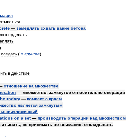
мация
атываться
crete
—
замедлять
схватывание
бетона
затвердевать
реплять
д
|
оседать
(
о
грунте
)
ить
в
действие
—
отношение
на
множестве
peration
—
множество
,
замкнутое
относительно
операции
boundary
—
компакт
с
краем
ожество
является
замкнутым
вышеизложенный
ations
on
a
set
—
производить
операции
над
множеством
читывать
,
не
принимать
во
внимание
;
откладывать