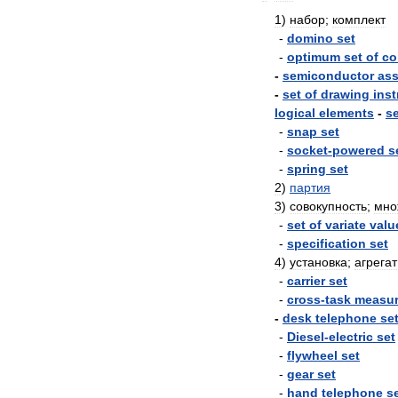
1
)
набор
;
комплект
-
domino
set
-
optimum
set
of
co
-
semiconductor
as
-
set
of
drawing
ins
logical
elements
-
se
-
snap
set
-
socket
-
powered
s
-
spring
set
2
)
партия
3
)
совокупность
;
мно
-
set
of
variate
valu
-
specification
set
4
)
установка
;
агрегат
-
carrier
set
-
cross
-
task
measur
-
desk
telephone
se
-
Diesel
-
electric
set
-
flywheel
set
-
gear
set
-
hand
telephone
s