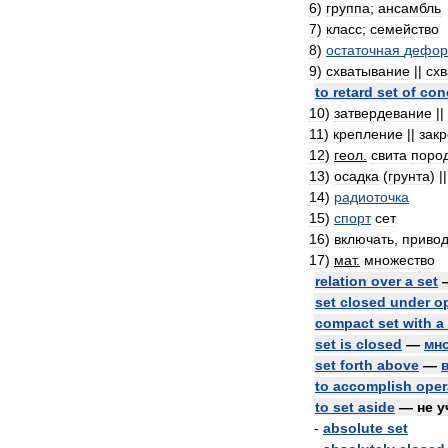
6
)
группа
;
ансамбль
7
)
класс
;
семейство
8
)
остаточная
дефор
9
)
схватывание
||
схв
to
retard
set
of
con
10
)
затвердевание
||
11
)
крепление
||
зак
12
)
геол
.
свита
поро
13
)
осадка
(
грунта
) |
14
)
радиоточка
15
)
спорт
сет
16
)
включать
,
привод
17
)
мат
.
множество
relation
over
a
set
set
closed
under
o
compact
set
with
a
set
is
closed
—
мн
set
forth
above
—
to
accomplish
oper
to
set
aside
—
не
у
-
absolute
set