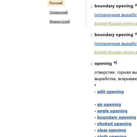
Русский
boundary
opening
2
Украинский
пограничная
вырабо
Французский
English
-
Russian
mining
d
boundary
opening
3
пограничная
вырабо
English
-
Russian
mining
d
opening
4
отверстие
,
горная
вы
выработка
,
вскрыва
•
-
adit
opening
-
air
opening
-
angle
opening
-
boundary
opening
-
choked
opening
-
clear
opening
-
cloth
opening