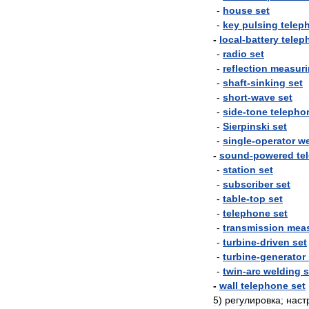
-
house
set
-
key
pulsing
telep
-
local
-
battery
telep
-
radio
set
-
reflection
measuri
-
shaft
-
sinking
set
-
short
-
wave
set
-
side
-
tone
telepho
-
Sierpinski
set
-
single
-
operator
we
-
sound
-
powered
te
-
station
set
-
subscriber
set
-
table
-
top
set
-
telephone
set
-
transmission
meas
-
turbine
-
driven
set
-
turbine
-
generator
-
twin
-
arc
welding
s
-
wall
telephone
set
5
)
регулировка
;
наст