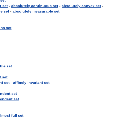
set
t
set
-
absolutely
continuous
set
-
absolutely
convex
set
-
le
set
-
absolutely
measurable
set
ons
set
ble
set
t
set
nt
set
-
affinely
invariant
set
ndent
set
pendent
set
almost
full
set