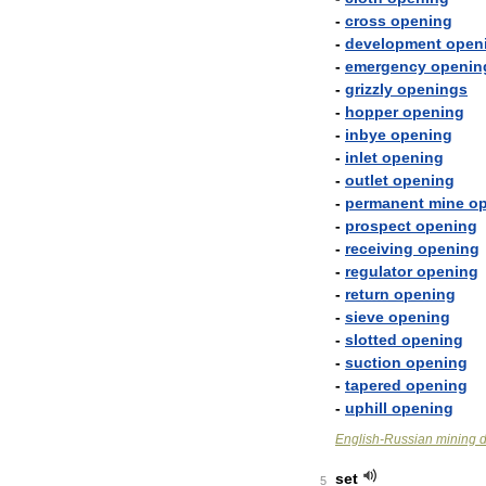
-
cross
opening
-
development
open
-
emergency
openin
-
grizzly
openings
-
hopper
opening
-
inbye
opening
-
inlet
opening
-
outlet
opening
-
permanent
mine
o
-
prospect
opening
-
receiving
opening
-
regulator
opening
-
return
opening
-
sieve
opening
-
slotted
opening
-
suction
opening
-
tapered
opening
-
uphill
opening
English
-
Russian
mining
d
set
5