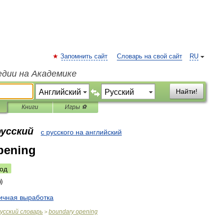
Запомнить сайт
Словарь на свой сайт
RU
едии на Академике
Найти!
Книги
Игры ⚽
русский
с русского на английский
pening
од
ичная
выработка
усский
словарь
boundary
opening
>