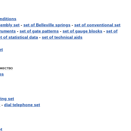
nditions
sembly
set
-
set
of
Belleville
springs
-
set
of
conventional
set
truments
-
set
of
gate
patterns
-
set
of
gauge
blocks
-
set
of
t
of
statistical
data
-
set
of
technical
aids
et
жество
es
ing
set
t
-
dial
telephone
set
et