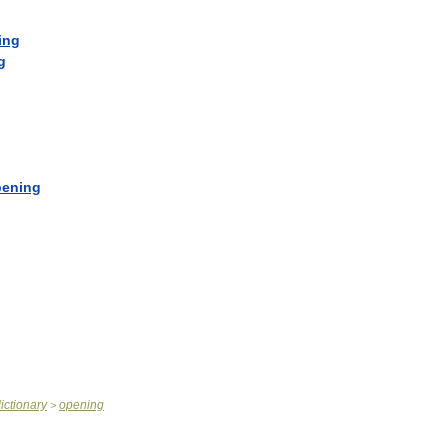
ing
g
pening
ictionary
opening
>