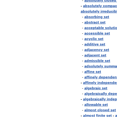
-
absolutely
closed
-
absolutely
compac
absolutely
irreducib
-
absorbing
set
-
abstract
set
-
acceptable
soluti
-
accessible
set
-
acyclic
set
-
additive
set
-
adjacency
set
-
adjacent
set
-
admissible
set
-
adsolutely
summa
-
affine
set
-
affinely
dependen
-
affinely
independe
-
algebraic
set
-
algebraically
depe
-
algebraically
inde
-
allowable
set
-
almost
closed
set
-
almost
finite
set
-