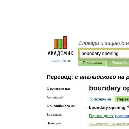
Словари и энциклоп
academic.ru
Толкования
Переводы
Перевод:
с английского на 
boundary o
С русского на:
Английский
Толкование
Перев
С английского на:
boundary
opening
1
Все языки
Горное
дело:
погран
Немецкий
Универсальный
англо
-
р