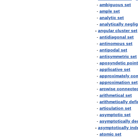
-
ambiguous
set
-
ample
set
-
analytic
set
-
analytically
neglig
-
angular
cluster
set
-
antidiagonal
set
-
antinomous
set
-
antipodal
set
-
antisymmetric
set
-
aposyndetic
point
-
applicative
set
-
approximately
co
-
approximation
set
-
arcwise
connecte
-
arithmetical
set
-
arithmetically
defi
-
articulation
set
-
asymptotic
set
-
asymptotically
de
-
asymptotically
ind
-
atomic
set