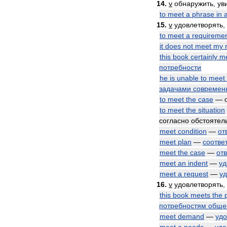
14
.
v
обнаружить
,
ув
to
meet
a
phrase
in
15
.
v
удовлетворять
,
to
meet
a
requireme
it
does
not
meet
my
this
book
certainly
m
потребности
he
is
unable
to
meet
задачами
современ
to
meet
the
case
—
to
meet
the
situation
согласно
обстоятел
meet
condition
—
от
meet
plan
—
соотве
meet
the
case
—
от
meet
an
indent
—
уд
meet
a
request
—
уд
16
.
v
удовлетворять
,
this
book
meets
the
потребностям
обще
meet
demand
—
удо