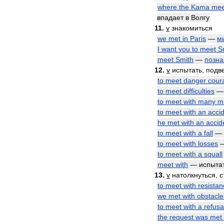
where
the
Kama
mee
впадает
в
Волгу
11
.
v
знакомиться
we
met
in
Paris
—
м
I
want
you
to
meet
S
meet
Smith
—
позна
12
.
v
испытать
,
подв
to
meet
danger
cour
to
meet
difficulties
to
meet
with
many
m
to
meet
with
an
acci
he
met
with
an
accid
to
meet
with
a
fall
—
to
meet
with
losses
to
meet
with
a
squall
meet
with
—
испыта
13
.
v
натолкнуться
,
с
to
meet
with
resistan
we
met
with
obstacle
to
meet
with
a
refusa
the
request
was
met