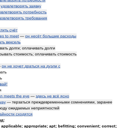
влетворять
потребности
—
удовлетворять
заявку
овлетворять
потребность
довлетворять
требования
тить
счёт
es
to
meet
—
он
несёт
большие
расходы
ать
вексель
вать
долги
;
оплачивать
долги
рывать
стоимость
;
оплачивать
стоимость
—
он
не
хочет
драться
на
дуэли
с
вать
ь
вай
!
я
an
meets
the
eye
—
здесь
не
всё
ясно
way
—
терзаться
преждевременными
сомнениями
,
заранее
воду
ожидаемых
неприятностей
айности
сходятся
яд:
;
applicable
;
appropriate
;
apt
;
befitting
;
convenient
;
correct
;