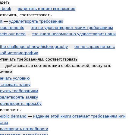
идеть
a
book
—
встретить
в
книге
выражение
отвечать
,
соответствовать
nt
—
удовлетворять
требованию
requirements
—
это
не
удовлетворяет
моим
требованиям
eets
our
need
—
эта
книга
несомненно
удовлетворит
наши
the
challenge
of
new
historiography
—
он
не
справляется
с
ной
историографии
отвечать
требованиям
,
соответствовать
—
действовать
в
соответствии
с
обстановкой
;
поступать
ьствам
вечать
условию
тствовать
плану
вечать
требованиям
овлетворять
заявку
овлетворять
просьбу
исполнять
public
demand
—
издание
этой
книги
отвечает
требованиям
или
ства
влетворять
потребности