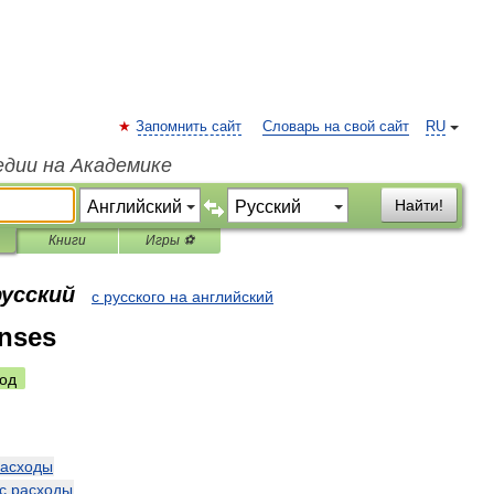
Запомнить сайт
Словарь на свой сайт
RU
едии на Академике
Найти!
Книги
Игры ⚽
русский
с русского на английский
nses
од
асходы
с
расходы