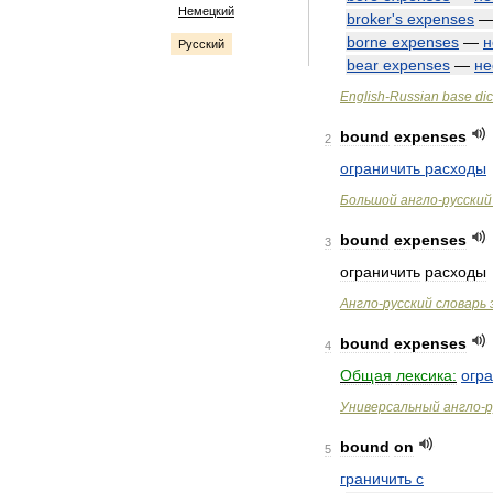
Немецкий
broker
'
s
expenses
borne
expenses
—
н
Русский
bear
expenses
—
не
English
-
Russian
base
dic
bound
expenses
2
ограничить
расходы
Большой
англо
-
русский
bound
expenses
3
ограничить
расходы
Англо
-
русский
словарь
bound
expenses
4
Общая
лексика:
огр
Универсальный
англо
-
р
bound
on
5
граничить
с