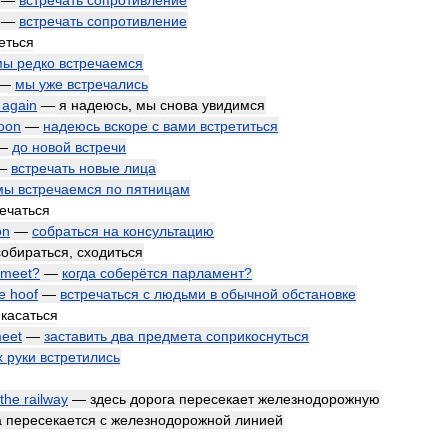
—
встречать
сопротивление
—
встречать
сопротивление
еться
мы
редко
встречаемся
—
мы
уже
встречались
again
—
я
надеюсь
,
мы
снова
увидимся
oon
—
надеюсь
вскоре
с
вами
встретиться
—
до
новой
встречи
—
встречать
новые
лица
мы
встречаемся
по
пятницам
ечаться
on
—
собраться
на
консультацию
собираться
,
сходиться
meet
?
—
когда
соберётся
парламент
?
e
hoof
—
встречаться
с
людьми
в
обычной
обстановке
касаться
eet
—
заставить
два
предмета
соприкоснуться
х
руки
встретились
the
railway
—
здесь
дорога
пересекает
железнодорожную
а
пересекается
с
железнодорожной
линией