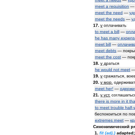
meet
a
needs
—
удо
meet
a
requisition
meet
the
need
—
уд
meet
the
needs
—
у
17
.
v
оплачивать
to
meet
a
bill
—
опла
he
has
many
expens
meet
bill
—
оплачив
meet
debts
—
покры
meet
the
cost
—
пок
18
.
v
драться
he
would
not
meet
19
.
v
сражаться
,
вое
20
.
v
мор
.
одерживат
meet
her
!
—
одержи
21
.
v
уст
.
соглашатьс
there
is
more
in
it
th
to
meet
trouble
half
-
беспокоиться
по
по
extremes
meet
—
кр
Синонимический
р
1
.
fit
(
adj
.)
adapted