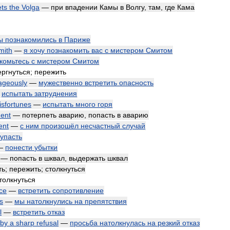
ts
the
Volga
—
при
впадении
Камы
в
Волгу
,
там
,
где
Кама
ы
познакомились
в
Париже
mith
—
я
хочу
познакомить
вас
с
мистером
Смитом
комьтесь
с
мистером
Смитом
ергнуться
;
пережить
ageously
—
мужественно
встретить
опасность
—
испытать
затруднения
isfortunes
—
испытать
много
горя
dent
—
потерпеть
аварию
,
попасть
в
аварию
ent
—
с
ним
произошёл
несчастный
случай
упасть
—
понести
убытки
—
попасть
в
шквал
,
выдержать
шквал
ть
;
пережить
;
столкнуться
толкнуться
ce
—
встретить
сопротивление
s
—
мы
натолкнулись
на
препятствия
l
—
встретить
отказ
by
a
sharp
refusal
—
просьба
натолкнулась
на
резкий
отказ