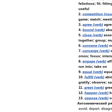
felicitous
;
fit
;
fittin
useful
2
.
competition
(
nou
game
;
match
;
meet
3
.
agree
(
verb
)
agre
4
.
bound
(
verb
)
abu
5
.
close
(
verb
)
asse
together
;
group
;
mu
6
.
convene
(
verb
)
c
7
.
converge
(
verb
)
cross
;
focus
;
inter
8
.
engage
(
verb
)
af
run
into
;
take
on
9
.
equal
(
verb
)
equa
10
.
fulfill
(
verb
)
abi
gratify
;
observe
;
sa
11
.
greet
(
verb
)
gree
12
.
happen
(
verb
)
b
13
.
oppose
(
verb
)
c
Антонимический
ря
avoid
;
depart
;
disagr