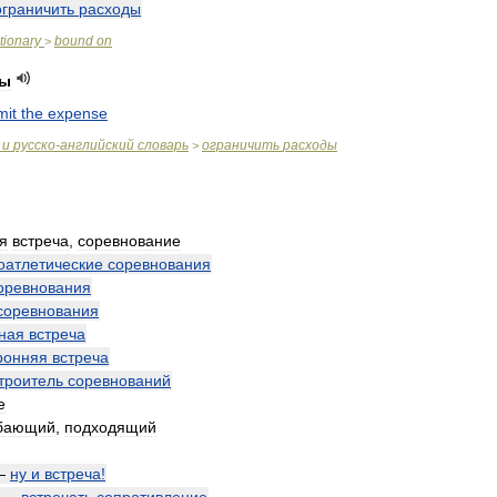
ограничить
расходы
tionary
bound
on
>
ды
mit
the
expense
и
русско
-
английский
словарь
ограничить
расходы
>
я
встреча
,
соревнование
оатлетические
соревнования
оревнования
соревнования
ная
встреча
ронняя
встреча
троитель
соревнований
е
бающий
,
подходящий
—
ну
и
встреча
!