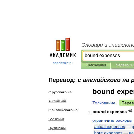
Словари и энциклоп
academic.ru
Толкования
Переводы
Перевод:
с английского на 
bound expe
С русского на:
Английский
Толкование
Перев
С английского на:
bound
expenses
1
Все языки
ограничить
расходы
actual
expenses
—
р
Грузинский
bore
expenses
—
не