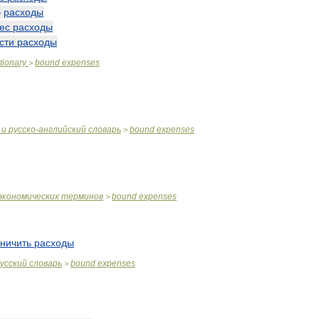
—
расходы
ес
расходы
сти
расходы
tionary
bound
expenses
>
и
русско
-
английский
словарь
bound
expenses
>
экономических
терминов
bound
expenses
>
аничить
расходы
усский
словарь
bound
expenses
>