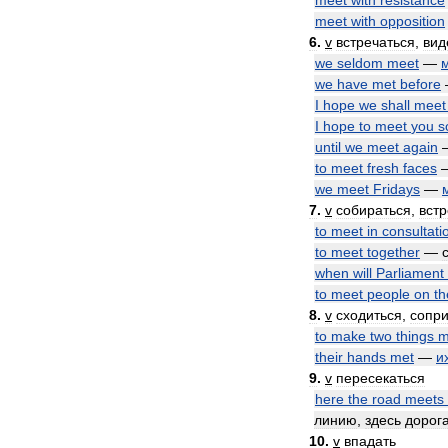
meet
with
resistance
meet
with
opposition
6
.
v
встречаться
,
вид
we
seldom
meet
—
we
have
met
before
I
hope
we
shall
meet
I
hope
to
meet
you
s
until
we
meet
again
to
meet
fresh
faces
we
meet
Fridays
—
7
.
v
собираться
,
встр
to
meet
in
consultati
to
meet
together
—
when
will
Parliament
to
meet
people
on
th
8
.
v
сходиться
,
сопри
to
make
two
things
m
their
hands
met
—
и
9
.
v
пересекаться
here
the
road
meets
линию
,
здесь
дорог
10
.
v
впадать