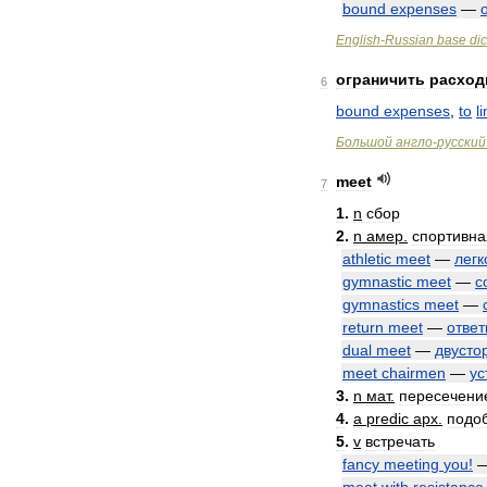
bound
expenses
—
English
-
Russian
base
dic
ограничить
расхо
6
bound
expenses
,
to
li
Большой
англо
-
русский
meet
7
1
.
n
сбор
2
.
n
амер
.
спортивна
athletic
meet
—
легк
gymnastic
meet
—
с
gymnastics
meet
—
return
meet
—
ответ
dual
meet
—
двусто
meet
chairmen
—
ус
3
.
n
мат
.
пересечени
4
.
a
predic
арх
.
подо
5
.
v
встречать
fancy
meeting
you
!