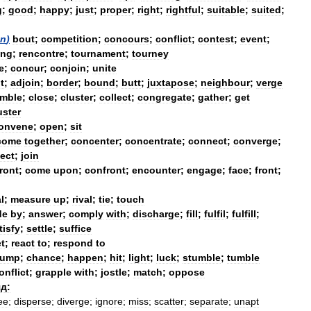
g
;
good
;
happy
;
just
;
proper
;
right
;
rightful
;
suitable
;
suited
;
n
)
bout
;
competition
;
concours
;
conflict
;
contest
;
event
;
ing
;
rencontre
;
tournament
;
tourney
e
;
concur
;
conjoin
;
unite
t
;
adjoin
;
border
;
bound
;
butt
;
juxtapose
;
neighbour
;
verge
mble
;
close
;
cluster
;
collect
;
congregate
;
gather
;
get
ster
onvene
;
open
;
sit
come
together
;
concenter
;
concentrate
;
connect
;
converge
;
sect
;
join
front
;
come
upon
;
confront
;
encounter
;
engage
;
face
;
front
;
l
;
measure
up
;
rival
;
tie
;
touch
de
by
;
answer
;
comply
with
;
discharge
;
fill
;
fulfil
;
fulfill
;
tisfy
;
settle
;
suffice
t
;
react
to
;
respond
to
ump
;
chance
;
happen
;
hit
;
light
;
luck
;
stumble
;
tumble
onflict
;
grapple
with
;
jostle
;
match
;
oppose
д:
ee
;
disperse
;
diverge
;
ignore
;
miss
;
scatter
;
separate
;
unapt