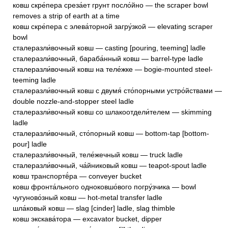
ковш скре́пера среза́ет грунт посло́йно — the scraper bowl
removes a strip of earth at a time
ковш скре́пера с элева́торной загру́зкой — elevating scraper
bowl
сталеразли́вочный ковш — casting [pouring, teeming] ladle
сталеразли́вочный, бараба́нный ковш — barrel-type ladle
сталеразли́вочный ковш на теле́жке — bogie-mounted steel-
teeming ladle
сталеразли́вочный ковш с двумя́ сто́порными устро́йствами —
double nozzle-and-stopper steel ladle
сталеразли́вочный ковш со шлакоотдели́телем — skimming
ladle
сталеразли́вочный, сто́порный ковш — bottom-tap [bottom-
pour] ladle
сталеразли́вочный, теле́жечный ковш — truck ladle
сталеразли́вочный, ча́йниковый ковш — teapot-spout ladle
ковш транспортё́ра — conveyer bucket
ковш фронта́льного одноковшо́вого погру́зчика — bowl
чугуново́зный ковш — hot-metal transfer ladle
шла́ковый ковш — slag [cinder] ladle, slag thimble
ковш экскава́тора — excavator bucket, dipper