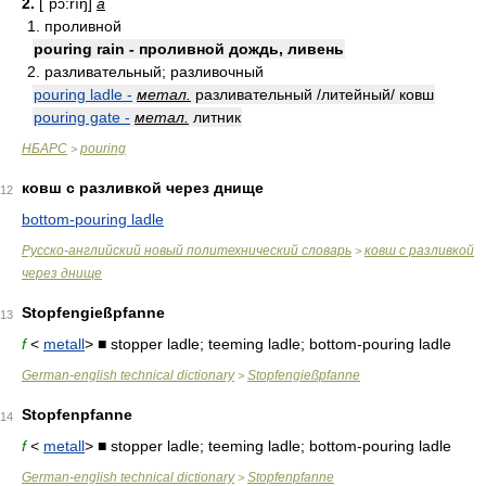
2.
[ʹpɔ:rıŋ]
a
1. проливной
pouring rain - проливной дождь, ливень
2. разливательный; разливочный
pouring ladle -
метал.
разливательный /литейный/ ковш
pouring gate -
метал.
литник
НБАРС
pouring
>
ковш с разливкой через днище
12
bottom-pouring ladle
Русско-английский новый политехнический словарь
ковш с разливкой
>
через днище
Stopfengießpfanne
13
f
<
metall
> ■ stopper ladle; teeming ladle; bottom-pouring ladle
German-english technical dictionary
Stopfengießpfanne
>
Stopfenpfanne
14
f
<
metall
> ■ stopper ladle; teeming ladle; bottom-pouring ladle
German-english technical dictionary
Stopfenpfanne
>