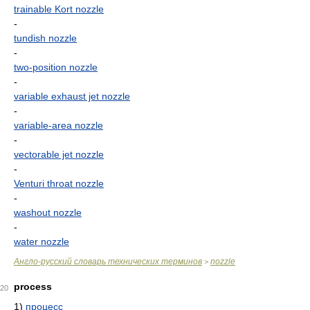
trainable Kort nozzle
-
tundish nozzle
-
two-position nozzle
-
variable exhaust jet nozzle
-
variable-area nozzle
-
vectorable jet nozzle
-
Venturi throat nozzle
-
washout nozzle
-
water nozzle
Англо-русский словарь технических терминов
nozzle
>
process
20
1)
процесс