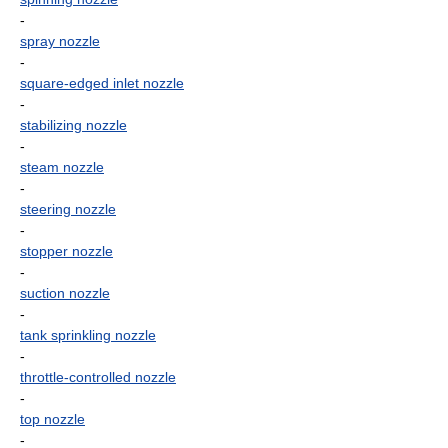
-
spray nozzle
-
square-edged inlet nozzle
-
stabilizing nozzle
-
steam nozzle
-
steering nozzle
-
stopper nozzle
-
suction nozzle
-
tank sprinkling nozzle
-
throttle-controlled nozzle
-
top nozzle
-