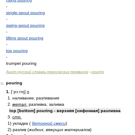
rising pouring
-
single-spout pouring
-
swing-spout pouring
-
tilting spout pouring
-
top pouring
-
trumpet pouring
Англо-русский словарь технических терминов
pouring
>
pouring
11
1.
[ʹpɔ:rıŋ]
n
1. наливание; разливание
2.
метал.
разливка; заливка
top [bottom] pouring - верхняя [сифонная] разливка
3.
стр.
1) укладка (
бетонной смеси
)
2) разлив (
жидких, вяжущих материалов
)