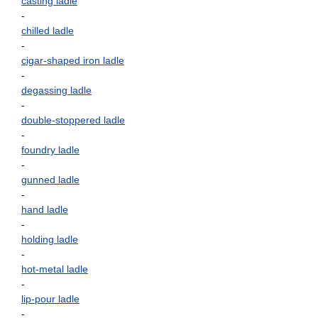
casting ladle
-
chilled ladle
-
cigar-shaped iron ladle
-
degassing ladle
-
double-stoppered ladle
-
foundry ladle
-
gunned ladle
-
hand ladle
-
holding ladle
-
hot-metal ladle
-
lip-pour ladle
-