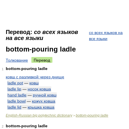
Перевод:
со всех языков
со всех языков на
на все языки
все языки
bottom-pouring ladle
Толкование
Перевод
bottom-pouring ladle
1
ковш с разливкой через днище
ladle pot
—
ковш
ladle lip
—
носок ковша
hand ladle
—
ручной ковш
ladle bowl
—
кожух ковша
ladle lid
—
крышка ковша
English-Russian big polytechnic dictionary
bottom-pouring ladle
>
bottom-pouring ladle
2