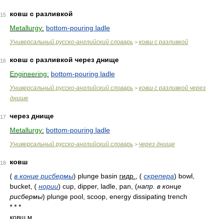
ковш с разливкой
15
Metallurgy:
bottom-pouring ladle
Универсальный русско-английский словарь
ковш с разливкой
>
ковш с разливкой через днище
16
Engineering:
bottom-pouring ladle
Универсальный русско-английский словарь
ковш с разливкой через
>
днище
через днище
17
Metallurgy:
bottom-pouring ladle
Универсальный русско-английский словарь
через днище
>
ковш
18
(
в конце рисбермы
)
plunge basin
гидр.
,
(
скрепера
)
bowl,
bucket,
(
нории
)
cup, dipper, ladle, pan,
(
напр. в конце
рисбермы
)
plunge pool, scoop, energy dissipating trench
* * *
ковш
м.