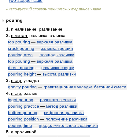
two-stopper ladle
Англо-русский словарь технических терминов
ladle
>
pouring
9
1.
n
наливание; разливание
2.
n метал.
разливка; заливка
top pouring
—
верхняя разливка
crack pouring
—
заливка трещин
pouring area
—
площадь заливки
top pouring
—
верхняя разливка
direct pouring
—
разливка сверху
pouring height
—
высота разливки
3.
n стр.
укладка
gravity pouring
—
гравитационная укладка бетонной смеси
4.
n стр.
разлив
ingot pouring
—
разливка в слитки
pouring practice
—
метод разливки
bottom pouring
—
сифонная разливка
pouring position
—
положение разливки
pouring time
—
продолжительность разливки
5.
a
проливной