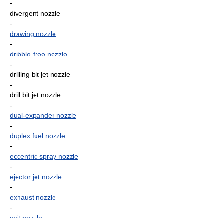
-
divergent nozzle
-
drawing nozzle
-
dribble-free nozzle
-
drilling bit jet nozzle
-
drill bit jet nozzle
-
dual-expander nozzle
-
duplex fuel nozzle
-
eccentric spray nozzle
-
ejector jet nozzle
-
exhaust nozzle
-
exit nozzle