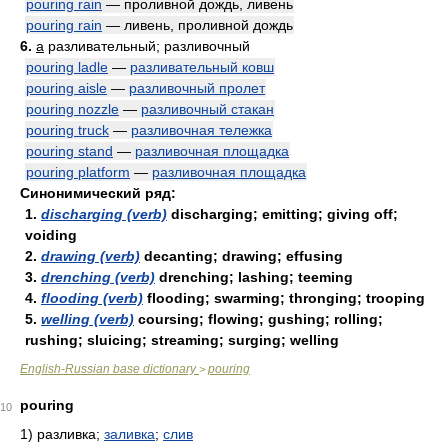
pouring rain
— проливной дождь, ливень
pouring rain
— ливень, проливной дождь
6.
a
разливательный; разливочный
pouring ladle
—
разливательный ковш
pouring aisle
—
разливочный пролет
pouring nozzle
—
разливочный стакан
pouring truck
—
разливочная тележка
pouring stand
—
разливочная площадка
pouring platform
—
разливочная площадка
Синонимический ряд:
1.
discharging (verb)
discharging; emitting; giving off;
voiding
2.
drawing (verb)
decanting; drawing; effusing
3.
drenching (verb)
drenching; lashing; teeming
4.
flooding (verb)
flooding; swarming; thronging; trooping
5.
welling (verb)
coursing; flowing; gushing; rolling;
rushing; sluicing; streaming; surging; welling
English-Russian base dictionary
pouring
>
pouring
10
1)
разливка;
заливка
;
слив