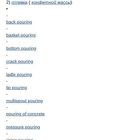
2)
отливка
(
конфетной массы
)
•
-
back pouring
-
basket pouring
-
bottom pouring
-
crack pouring
-
ladle pouring
-
lip pouring
-
multispout pouring
-
pouring of concrete
-
pressure pouring
-