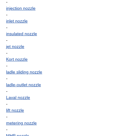
-
injection nozzle
-
inlet nozzle
-
insulated nozzle
-
jet nozzle
-
Kort nozzle
-
ladle sliding nozzle
-
ladle-outlet nozzle
-
Laval nozzle
-
lift nozzle
-
metering nozzle
-
MHP nozzle