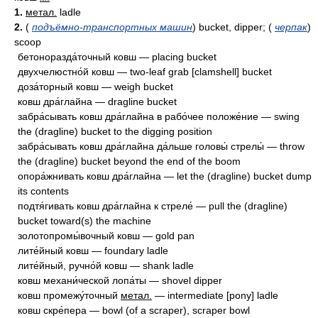
1.
метал.
ladle
2.
(
подъёмно-транспортных машин
) bucket, dipper; (
черпак
)
scoop
бетоноразда́точный ковш — placing bucket
двухчелюстно́й ковш — two-leaf grab [clamshell] bucket
доза́торный ковш — weigh bucket
ковш дра́глайна — dragline bucket
забра́сывать ковш дра́глайна в рабо́чее положе́ние — swing
the (dragline) bucket to the digging position
забра́сывать ковш дра́глайна да́льше головы́ стрелы́ — throw
the (dragline) bucket beyond the end of the boom
опора́жнивать ковш дра́глайна — let the (dragline) bucket dump
its contents
подтя́гивать ковш дра́глайна к стреле́ — pull the (dragline)
bucket toward(s) the machine
золотопромы́вочный ковш — gold pan
лите́йный ковш — foundary ladle
лите́йный, ручно́й ковш — shank ladle
ковш механи́ческой лопа́ты — shovel dipper
ковш промежу́точный
метал.
— intermediate [pony] ladle
ковш скре́пера — bowl (of a scraper), scraper bowl