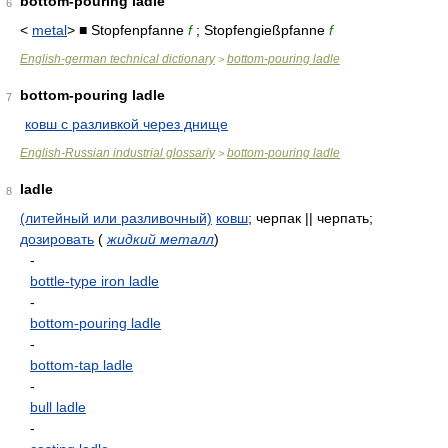
bottom-pouring ladle
6
<
metal
> ■ Stopfenpfanne
f
; Stopfengießpfanne
f
English-german technical dictionary
bottom-pouring ladle
>
bottom-pouring ladle
7
ковш с разливкой через днище
English-Russian industrial glossariy
bottom-pouring ladle
>
ladle
8
(литейный или разливочный)
ковш
; черпак || черпать;
дозировать
(
жидкий металл
)
-
bottle-type iron ladle
-
bottom-pouring ladle
-
bottom-tap ladle
-
bull ladle
-