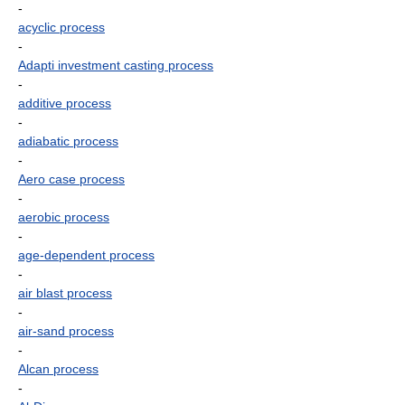
-
acyclic process
-
Adapti investment casting process
-
additive process
-
adiabatic process
-
Aero case process
-
aerobic process
-
age-dependent process
-
air blast process
-
air-sand process
-
Alcan process
-