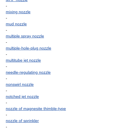
-
mixing nozzle
-
mud nozzle
-
multiple spray nozzle
-
multiple-hole-plug nozzle
-
multitube jet nozzle
-
needle-regulating nozzle
-
nonswirl nozzle
-
notched jet nozzle
-
nozzle of magnesite thimble-type
-
nozzle of sprinkler
-