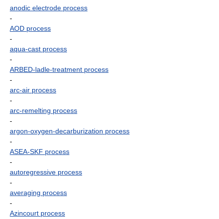
anodic electrode process
-
AOD process
-
aqua-cast process
-
ARBED-ladle-treatment process
-
arc-air process
-
arc-remelting process
-
argon-oxygen-decarburization process
-
ASEA-SKF process
-
autoregressive process
-
averaging process
-
Azincourt process