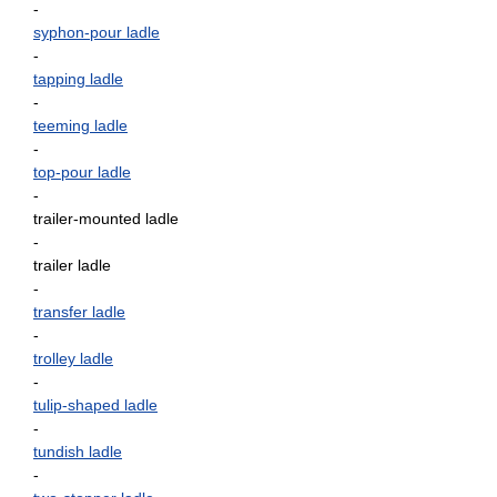
-
syphon-pour ladle
-
tapping ladle
-
teeming ladle
-
top-pour ladle
-
trailer-mounted ladle
-
trailer ladle
-
transfer ladle
-
trolley ladle
-
tulip-shaped ladle
-
tundish ladle
-