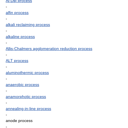
Al-Dip process
-
alfin process
-
alkali reclaiming process
-
alkaline process
-
Allis-Chalmers agglomeration reduction process
-
ALT process
-
aluminothermic process
-
anaerobic process
-
anamorphotic process
-
annealing-in-line process
-
anode process
-