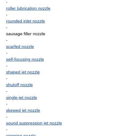
-
roller lubrication nozzle
-
rounded inlet nozzle
-
sausage filler nozzle
-
scarfed nozzle
-
self-focusing nozzle
-
shaped jet nozzle
-
shutoff nozzle
-
single-jet nozzle
-
skewed jet nozzle
-
sound suppression jet nozzle
-
spinning nozzle