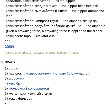
заполня́ть ковш экскава́тора — fill the dipper
ковш экскава́тора вхо́дит в грунт — the dipper bites into soil
ковш экскава́тора выгружа́ется в отва́л — the dipper dumps the
load
ковш экскава́тора набира́ет грунт — the dipper picks up soil
ковш экскава́тора получа́ет напо́рное движе́ние — the dipper is
given a crowding force, a crowding force is applied to the dipper
ковш элева́тора — elevator cup
* * *
scoop
Русско-английский политехнический словарь
ковш
>
nozzle
19
1)
сопло
2)
насадок;
насадка
;
наконечник
;
патрубок
;
мундштук
3)
форсунка
4)
жиклёр
5)
горловина
(
конвертера
)
6)
метал. разливочный стакан
7)
текст. фильера
•