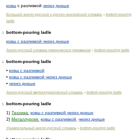
ковш
с разливкой
через
днище
Большой англо-русский и русско-английский словарь
bottom-pouring
>
ladle
bottom-pouring ladle
3
ковш с разливкой через днище
Англо-русский словарь технических терминов
bottom-pouring ladle
>
bottom-pouring ladle
4
•
ковш с разливкой
•
ковш с разливкой через днище
•
через днище
Англо-русский металлургический словарь
bottom-pouring ladle
>
bottom-pouring ladle
5
1)
Техника:
ковш с разливкой через днище
2)
Металлургия:
ковш с разливкой
,
через днище
Универсальный англо-русский словарь
bottom-pouring ladle
>