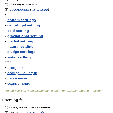
2)
pl
осадок; отстой
3)
расслоение
(
эмульсии
)
•
-
bottom settlings
-
centrifugal settling
-
cold settling
-
gravitational settling
-
inertial settling
-
natural settling
-
sludge settlings
-
water settling
* * *
•
осаждение
•
осаждение нефти
•
расслоение
•
седиментация
Англо-русский словарь нефтегазовой промышленности
settling
>
settling
7
1)
осаждение; отстаивание
2)
мн. ч.
осадок
;
отстой