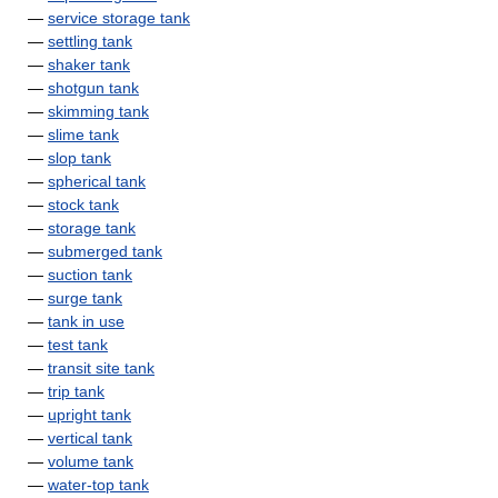
—
service storage tank
—
settling tank
—
shaker tank
—
shotgun tank
—
skimming tank
—
slime tank
—
slop tank
—
spherical tank
—
stock tank
—
storage tank
—
submerged tank
—
suction tank
—
surge tank
—
tank in use
—
test tank
—
transit site tank
—
trip tank
—
upright tank
—
vertical tank
—
volume tank
—
water-top tank