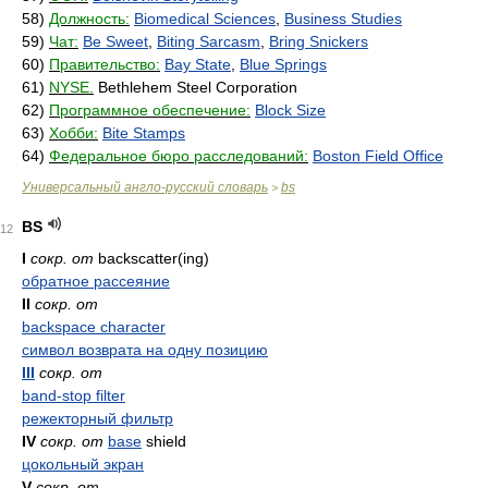
58)
Должность:
Biomedical Sciences
,
Business Studies
59)
Чат:
Be Sweet
,
Biting Sarcasm
,
Bring Snickers
60)
Правительство:
Bay State
,
Blue Springs
61)
NYSE.
Bethlehem Steel Corporation
62)
Программное обеспечение:
Block Size
63)
Хобби:
Bite Stamps
64)
Федеральное бюро расследований:
Boston Field Office
Универсальный англо-русский словарь
bs
>
BS
12
I
сокр. от
backscatter(ing)
обратное рассеяние
II
сокр. от
backspace character
символ возврата на одну позицию
III
сокр. от
band-stop filter
режекторный фильтр
IV
сокр. от
base
shield
цокольный экран
V
сокр. от