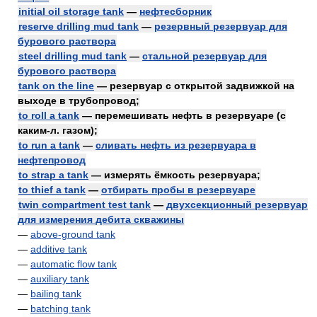
initial oil storage tank
—
нефтесборник
reserve drilling mud tank
—
резервный резервуар для
бурового раствора
steel drilling mud tank
—
стальной резервуар для
бурового раствора
tank on the line
— резервуар с открытой задвижкой на
выходе в трубопровод;
to roll a tank
— перемешивать нефть в резервуаре (с
каким-л. газом);
to run a tank
—
сливать нефть из резервуара в
нефтепровод
to strap a tank
— измерять ёмкость резервуара;
to thief a tank
—
отбирать пробы в резервуаре
twin compartment test tank
—
двухсекционный резервуар
для измерения дебита скважины
—
above-ground tank
—
additive tank
—
automatic flow tank
—
auxiliary tank
—
bailing tank
—
batching tank