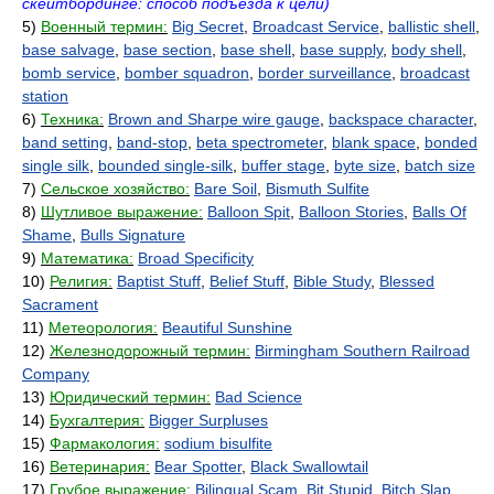
скейтбординге: способ подъезда к цели)
5)
Военный термин:
Big Secret
,
Broadcast Service
,
ballistic shell
,
base salvage
,
base section
,
base shell
,
base supply
,
body shell
,
bomb service
,
bomber squadron
,
border surveillance
,
broadcast
station
6)
Техника:
Brown and Sharpe wire gauge
,
backspace character
,
band setting
,
band-stop
,
beta spectrometer
,
blank space
,
bonded
single silk
,
bounded single-silk
,
buffer stage
,
byte size
,
batch size
7)
Сельское хозяйство:
Bare Soil
,
Bismuth Sulfite
8)
Шутливое выражение:
Balloon Spit
,
Balloon Stories
,
Balls Of
Shame
,
Bulls Signature
9)
Математика:
Broad Specificity
10)
Религия:
Baptist Stuff
,
Belief Stuff
,
Bible Study
,
Blessed
Sacrament
11)
Метеорология:
Beautiful Sunshine
12)
Железнодорожный термин:
Birmingham Southern Railroad
Company
13)
Юридический термин:
Bad Science
14)
Бухгалтерия:
Bigger Surpluses
15)
Фармакология:
sodium bisulfite
16)
Ветеринария:
Bear Spotter
,
Black Swallowtail
17)
Грубое выражение:
Bilingual Scam
,
Bit Stupid
,
Bitch Slap
,