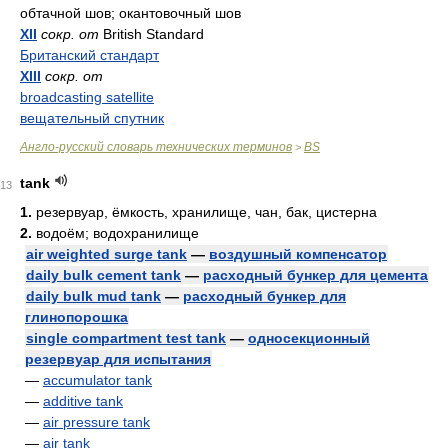
обтачной шов; окантовочный шов
XII
сокр. от
British Standard
Британский стандарт
XIII
сокр. от
broadcasting satellite
вещательный спутник
Англо-русский словарь технических терминов
BS
>
tank
13
1.
резервуар, ёмкость, хранилище, чан, бак, цистерна
2.
водоём; водохранилище
air weighted surge tank
—
воздушный компенсатор
daily bulk cement tank
—
расходный бункер для цемента
daily bulk mud tank
—
расходный бункер для
глинопорошка
single compartment test tank
—
односекционный
резервуар для испытания
—
accumulator tank
—
additive tank
—
air pressure tank
—
air tank