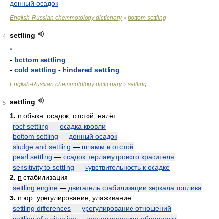
донный осадок
English-Russian chemmotology dictionary
bottom settling
>
settling
4
•
-
bottom settling
-
cold settling
-
hindered settling
English-Russian chemmotology dictionary
settling
>
settling
5
1.
n обыкн.
осадок, отстой; налёт
roof settling
—
осадка кровли
bottom settling
—
донный осадок
sludge and settling
—
шламм и отстой
pearl settling
—
осадок перламутрового красителя
sensitivity to settling
—
чувствительность к осадке
2.
n
стабилизация
settling engine
—
двигатель стабилизации зеркала топлива
3.
n юр.
урегулирование, улаживание
settling differences
—
урегулирование отношений
settling of a situation
—
урегулирование обстановки