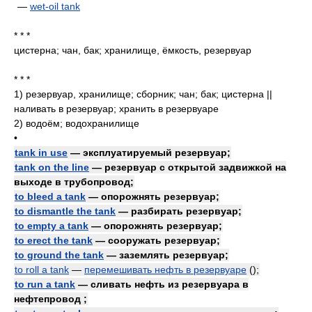
—
wet-oil tank
* * *
цистерна; чан, бак; хранилище, ёмкость, резервуар
* * *
1)
резервуар, хранилище; сборник; чан; бак; цистерна ||
наливать в резервуар; хранить в резервуаре
2)
водоём; водохранилище
•
tank in use
— эксплуатируемый резервуар;
tank on the line
— резервуар с открытой задвижкой на
выходе в трубопровод;
to bleed a tank
— опорожнять резервуар;
to dismantle the tank
— разбирать резервуар;
to empty a tank
— опорожнять резервуар;
to erect the tank
— сооружать резервуар;
to ground the tank
— заземлять резервуар;
to roll a tank
—
перемешивать нефть в резервуаре
()
;
to run a tank
— сливать нефть из резервуара в
нефтепровод ;