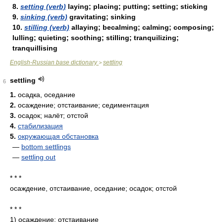
8.
setting (verb)
laying; placing; putting; setting; sticking
9.
sinking (verb)
gravitating; sinking
10.
stilling (verb)
allaying; becalming; calming; composing;
lulling; quieting; soothing; stilling; tranquilizing;
tranquillising
English-Russian base dictionary
settling
>
settling
6
1.
осадка, оседание
2.
осаждение; отстаивание; седиментация
3.
осадок; налёт; отстой
4.
стабилизация
5.
окружающая обстановка
—
bottom settlings
—
settling out
* * *
осаждение, отстаивание, оседание; осадок; отстой
* * *
1)
осаждение; отстаивание