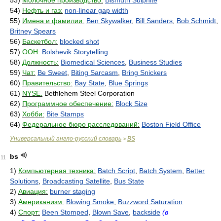
53)
Молочное производство:
Bismuth Sulphite
54)
Нефть и газ:
non-linear gap width
55)
Имена и фамилии:
Ben Skywalker
,
Bill Sanders
,
Bob Schmidt
,
Britney Spears
56)
Баскетбол:
blocked shot
57)
ООН:
Bolshevik Storytelling
58)
Должность:
Biomedical Sciences
,
Business Studies
59)
Чат:
Be Sweet
,
Biting Sarcasm
,
Bring Snickers
60)
Правительство:
Bay State
,
Blue Springs
61)
NYSE.
Bethlehem Steel Corporation
62)
Программное обеспечение:
Block Size
63)
Хобби:
Bite Stamps
64)
Федеральное бюро расследований:
Boston Field Office
Универсальный англо-русский словарь
BS
>
bs
11
1)
Компьютерная техника:
Batch Script
,
Batch System
,
Better
Solutions
,
Broadcasting Satellite
,
Bus State
2)
Авиация:
burner staging
3)
Американизм:
Blowing Smoke
,
Buzzword Saturation
4)
Спорт:
Been Stomped
,
Blown Save
,
backside
(в