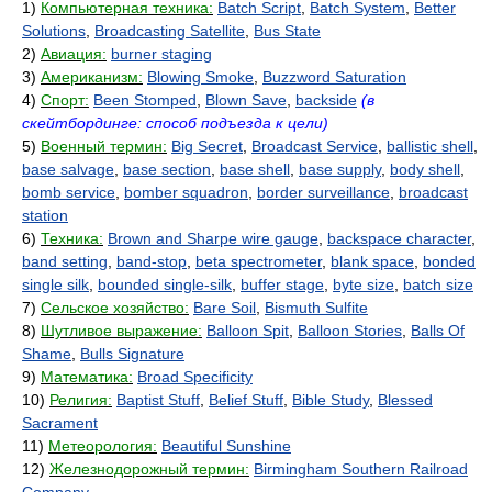
1)
Компьютерная техника:
Batch Script
,
Batch System
,
Better
Solutions
,
Broadcasting Satellite
,
Bus State
2)
Авиация:
burner staging
3)
Американизм:
Blowing Smoke
,
Buzzword Saturation
4)
Спорт:
Been Stomped
,
Blown Save
,
backside
(в
скейтбординге: способ подъезда к цели)
5)
Военный термин:
Big Secret
,
Broadcast Service
,
ballistic shell
,
base salvage
,
base section
,
base shell
,
base supply
,
body shell
,
bomb service
,
bomber squadron
,
border surveillance
,
broadcast
station
6)
Техника:
Brown and Sharpe wire gauge
,
backspace character
,
band setting
,
band-stop
,
beta spectrometer
,
blank space
,
bonded
single silk
,
bounded single-silk
,
buffer stage
,
byte size
,
batch size
7)
Сельское хозяйство:
Bare Soil
,
Bismuth Sulfite
8)
Шутливое выражение:
Balloon Spit
,
Balloon Stories
,
Balls Of
Shame
,
Bulls Signature
9)
Математика:
Broad Specificity
10)
Религия:
Baptist Stuff
,
Belief Stuff
,
Bible Study
,
Blessed
Sacrament
11)
Метеорология:
Beautiful Sunshine
12)
Железнодорожный термин:
Birmingham Southern Railroad