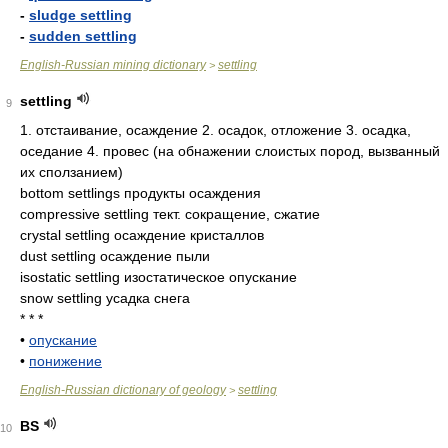
-
sludge settling
-
sudden settling
English-Russian mining dictionary
settling
>
settling
9
1. отстаивание, осаждение 2. осадок, отложение 3. осадка,
оседание 4. провес (на обнажении слоистых пород, вызванный
их сползанием)
bottom settlings продукты осаждения
compressive settling тект. сокращение, сжатие
crystal settling осаждение кристаллов
dust settling осаждение пыли
isostatic settling изостатическое опускание
snow settling усадка снега
* * *
•
опускание
•
понижение
English-Russian dictionary of geology
settling
>
BS
10