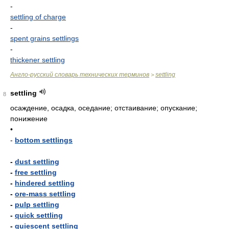
-
settling of charge
-
spent grains settlings
-
thickener settling
Англо-русский словарь технических терминов
settling
>
settling
8
осаждение, осадка, оседание; отстаивание; опускание;
понижение
•
-
bottom settlings
-
dust settling
-
free settling
-
hindered settling
-
ore-mass settling
-
pulp settling
-
quick settling
-
quiescent settling