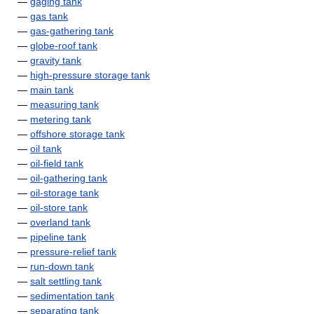
—
gaging tank
—
gas tank
—
gas-gathering tank
—
globe-roof tank
—
gravity tank
—
high-pressure storage tank
—
main tank
—
measuring tank
—
metering tank
—
offshore storage tank
—
oil tank
—
oil-field tank
—
oil-gathering tank
—
oil-storage tank
—
oil-store tank
—
overland tank
—
pipeline tank
—
pressure-relief tank
—
run-down tank
—
salt settling tank
—
sedimentation tank
—
separating tank