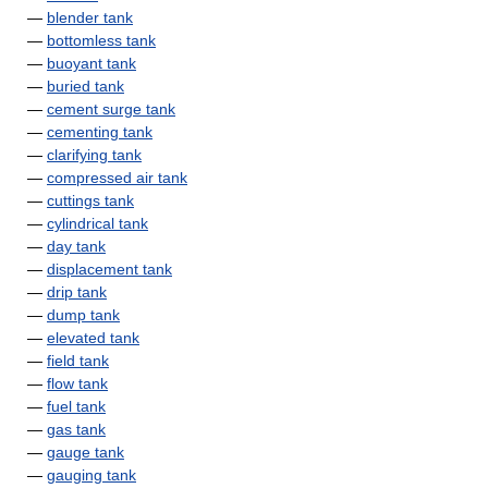
—
blender tank
—
bottomless tank
—
buoyant tank
—
buried tank
—
cement surge tank
—
cementing tank
—
clarifying tank
—
compressed air tank
—
cuttings tank
—
cylindrical tank
—
day tank
—
displacement tank
—
drip tank
—
dump tank
—
elevated tank
—
field tank
—
flow tank
—
fuel tank
—
gas tank
—
gauge tank
—
gauging tank