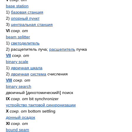
base station
1)
базовая станция
2)
опорный пункт
3)
центральная станция
VI
сокр. от
beam splitter
1)
светоделитель
2)
расщепитель луча;
расщепитель
пучка
VII
сокр. от
binary scale
1)
двоичная шкала
2)
двоичная
система
счисления
VIII
сокр. от
binary search
двоичный [дихотомический\] поиск
IX
сокр. от
bit synchronizer
устройство тактовой синхронизации
X
сокр. от
bottom settling
донный осадок
XI
сокр. от
bound seam