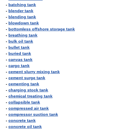
-
batching tank
-
blender tank
-
blending tank
-
blowdown tank
-
bottomless offshore storage tank
-
breathing tank
-
bulk oil tank
-
bullet tank
-
buried tank
-
canvas tank
-
cargo tank
-
cement slurry mixing tank
-
cement surge tank
-
cementing tank
-
charging stock tank
-
chemical treating tank
-
collapsible tank
-
compressed air tank
-
compressor suction tank
-
concrete tank
-
concrete oil tank