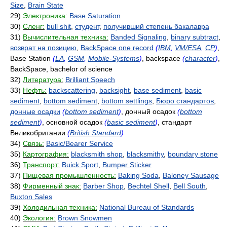
Size
,
Brain State
29)
Электроника:
Base Saturation
30)
Сленг:
bull shit
,
студент
,
получивший степень бакалавра
31)
Вычислительная техника:
Banded Signaling
,
binary subtract
,
возврат на позицию
,
BackSpace one record
(
IBM
,
VM/ESA
,
CP
)
,
Base Station
(
LA
,
GSM
,
Mobile-Systems
)
, backspace
(
character
)
,
BackSpace, bachelor of science
32)
Литература:
Brilliant Speech
33)
Нефть:
backscattering
,
backsight
,
base sediment
,
basic
sediment
,
bottom sediment
,
bottom settlings
,
Бюро стандартов
,
донные осадки
(
bottom sediment
)
, донный осадок
(
bottom
sediment
)
, основной осадок
(
basic sediment
)
, стандарт
Великобритании
(
British Standard
)
34)
Связь:
Basic/Bearer Service
35)
Картография:
blacksmith shop
,
blacksmithy
,
boundary stone
36)
Транспорт:
Buick Sport
,
Bumper Sticker
37)
Пищевая промышленность:
Baking Soda
,
Baloney Sausage
38)
Фирменный знак:
Barber Shop
,
Bechtel Shell
,
Bell South
,
Buxton Sales
39)
Холодильная техника:
National Bureau of Standards
40)
Экология:
Brown Snowmen