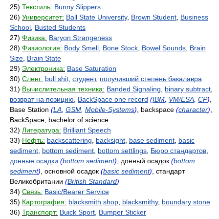
25)
Текстиль:
Bunny Slippers
26)
Университет:
Ball State University
,
Brown Student
,
Business
School
,
Busted Students
27)
Физика:
Baryon Strangeness
28)
Физиология:
Body Smell
,
Bone Stock
,
Bowel Sounds
,
Brain
Size
,
Brain State
29)
Электроника:
Base Saturation
30)
Сленг:
bull shit
,
студент
,
получивший степень бакалавра
31)
Вычислительная техника:
Banded Signaling
,
binary subtract
,
возврат на позицию
,
BackSpace one record
(
IBM
,
VM/ESA
,
CP
)
,
Base Station
(
LA
,
GSM
,
Mobile-Systems
)
, backspace
(
character
)
,
BackSpace, bachelor of science
32)
Литература:
Brilliant Speech
33)
Нефть:
backscattering
,
backsight
,
base sediment
,
basic
sediment
,
bottom sediment
,
bottom settlings
,
Бюро стандартов
,
донные осадки
(
bottom sediment
)
, донный осадок
(
bottom
sediment
)
, основной осадок
(
basic sediment
)
, стандарт
Великобритании
(
British Standard
)
34)
Связь:
Basic/Bearer Service
35)
Картография:
blacksmith shop
,
blacksmithy
,
boundary stone
36)
Транспорт:
Buick Sport
,
Bumper Sticker