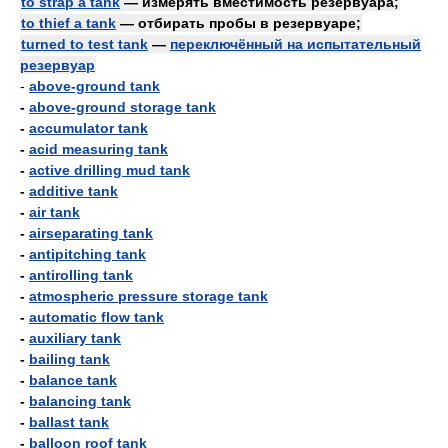
to strap a tank
— измерять вместимость резервуара;
to thief a tank
— отбирать пробы в резервуаре;
turned to test tank
—
переключённый на испытательный
резервуар
-
above-ground tank
-
above-ground storage tank
-
accumulator tank
-
acid measuring tank
-
active drilling mud tank
-
additive tank
-
air tank
-
airseparating tank
-
antipitching tank
-
antirolling tank
-
atmospheric pressure storage tank
-
automatic flow tank
-
auxiliary tank
-
bailing tank
-
balance tank
-
balancing tank
-
ballast tank
-
balloon roof tank