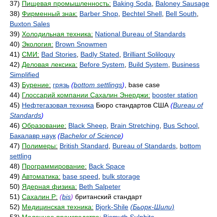
37)
Пищевая промышленность:
Baking Soda
,
Baloney Sausage
38)
Фирменный знак:
Barber Shop
,
Bechtel Shell
,
Bell South
,
Buxton Sales
39)
Холодильная техника:
National Bureau of Standards
40)
Экология:
Brown Snowmen
41)
СМИ:
Bad Stories
,
Badly Stated
,
Brilliant Soliloquy
42)
Деловая лексика:
Before System
,
Build System
,
Business
Simplified
43)
Бурение:
грязь
(
bottom settlings
)
, base case
44)
Глоссарий компании Сахалин Энерджи:
booster station
45)
Нефтегазовая техника
Бюро стандартов США
(
Bureau of
Standards
)
46)
Образование:
Black Sheep
,
Brain Stretching
,
Bus School
,
Бакалавр наук
(
Bachelor of Science
)
47)
Полимеры:
British Standard
,
Bureau of Standards
,
bottom
settling
48)
Программирование:
Back Space
49)
Автоматика:
base speed
,
bulk storage
50)
Ядерная физика:
Beth Salpeter
51)
Сахалин Р:
(
bis
)
британский стандарт
52)
Медицинская техника:
Bjork-Shile
(Бьорк-Шили)