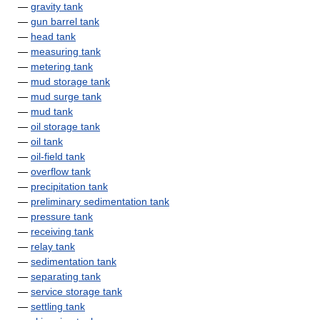
—
gravity tank
—
gun barrel tank
—
head tank
—
measuring tank
—
metering tank
—
mud storage tank
—
mud surge tank
—
mud tank
—
oil storage tank
—
oil tank
—
oil-field tank
—
overflow tank
—
precipitation tank
—
preliminary sedimentation tank
—
pressure tank
—
receiving tank
—
relay tank
—
sedimentation tank
—
separating tank
—
service storage tank
—
settling tank