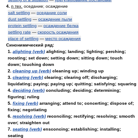
4.
n тех.
оседание; осаждение
salt settling
—
оседание соли
dust settling
—
осаждение пыли
protein settling
—
осаждение белка
settling rate
—
скорость осаждения
place of settling
—
место осаждения
Синонимический ряд:
1.
alighting (verb)
alighting; landing; lighting; perching;
roosting; set down; setting down; sitting down; touch
down; touching down
2.
cleaning up (verb)
cleaning up; winding up
3.
clearing (verb)
clearing; clearing off; discharging;
liquidating; paying; paying up; quitting; satisfying; squaring
4.
deciding (verb)
concluding; deciding; determining;
figuring; ruling
5.
fixing (verb)
arranging; attend to; concerting; dispose of;
fixing; negotiating
6.
resolving (verb)
reconciling; rectifying; resolving; smooth
over; straighten out
7.
seating (verb)
ensconcing; establishing; installing;
seating