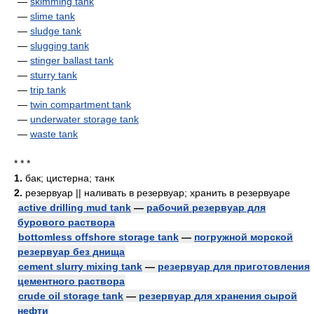
—
skimming tank
—
slime tank
—
sludge tank
—
slugging tank
—
stinger ballast tank
—
sturry tank
—
trip tank
—
twin compartment tank
—
underwater storage tank
—
waste tank
* * *
1.
бак; цистерна; танк
2.
резервуар || наливать в резервуар; хранить в резервуаре
active drilling mud tank
—
рабочий резервуар для
бурового раствора
bottomless offshore storage tank
—
погружной морской
резервуар без днища
cement slurry mixing tank
—
резервуар для приготовления
цементного раствора
crude oil storage tank
—
резервуар для хранения сырой
нефти