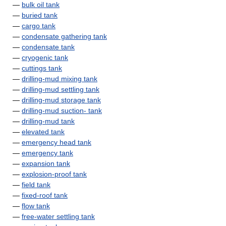
—
bulk oil tank
—
buried tank
—
cargo tank
—
condensate gathering tank
—
condensate tank
—
cryogenic tank
—
cuttings tank
—
drilling-mud mixing tank
—
drilling-mud settling tank
—
drilling-mud storage tank
—
drilling-mud suction- tank
—
drilling-mud tank
—
elevated tank
—
emergency head tank
—
emergency tank
—
expansion tank
—
explosion-proof tank
—
field tank
—
fixed-roof tank
—
flow tank
—
free-water settling tank