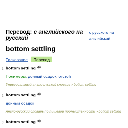
Перевод:
с английского на
с русского на
русский
английский
bottom settling
Толкование
Перевод
bottom settling
1
Полимеры:
донный осадок
,
отстой
Универсальный англо-русский словарь
bottom settling
>
bottom settling
2
донный осадок
Англо-русский словарь по пищевой промышленности
bottom settling
>
bottom settling
3