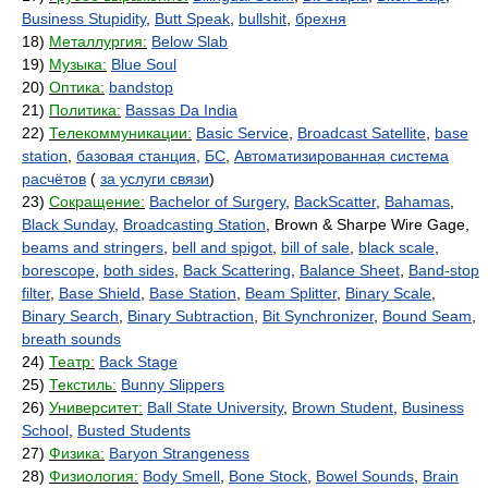
Business Stupidity
,
Butt Speak
,
bullshit
,
брехня
18)
Металлургия:
Below Slab
19)
Музыка:
Blue Soul
20)
Оптика:
bandstop
21)
Политика:
Bassas Da India
22)
Телекоммуникации:
Basic Service
,
Broadcast Satellite
,
base
station
,
базовая станция
,
БС
,
Автоматизированная система
расчётов
(
за услуги связи
)
23)
Сокращение:
Bachelor of Surgery
,
BackScatter
,
Bahamas
,
Black Sunday
,
Broadcasting Station
, Brown & Sharpe Wire Gage,
beams and stringers
,
bell and spigot
,
bill of sale
,
black scale
,
borescope
,
both sides
,
Back Scattering
,
Balance Sheet
,
Band-stop
filter
,
Base Shield
,
Base Station
,
Beam Splitter
,
Binary Scale
,
Binary Search
,
Binary Subtraction
,
Bit Synchronizer
,
Bound Seam
,
breath sounds
24)
Театр:
Back Stage
25)
Текстиль:
Bunny Slippers
26)
Университет:
Ball State University
,
Brown Student
,
Business
School
,
Busted Students
27)
Физика:
Baryon Strangeness
28)
Физиология:
Body Smell
,
Bone Stock
,
Bowel Sounds
,
Brain