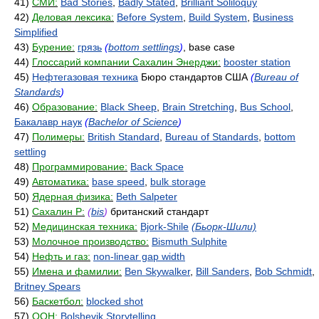
41)
СМИ:
Bad Stories
,
Badly Stated
,
Brilliant Soliloquy
42)
Деловая лексика:
Before System
,
Build System
,
Business
Simplified
43)
Бурение:
грязь
(
bottom settlings
)
, base case
44)
Глоссарий компании Сахалин Энерджи:
booster station
45)
Нефтегазовая техника
Бюро стандартов США
(
Bureau of
Standards
)
46)
Образование:
Black Sheep
,
Brain Stretching
,
Bus School
,
Бакалавр наук
(
Bachelor of Science
)
47)
Полимеры:
British Standard
,
Bureau of Standards
,
bottom
settling
48)
Программирование:
Back Space
49)
Автоматика:
base speed
,
bulk storage
50)
Ядерная физика:
Beth Salpeter
51)
Сахалин Р:
(
bis
)
британский стандарт
52)
Медицинская техника:
Bjork-Shile
(Бьорк-Шили)
53)
Молочное производство:
Bismuth Sulphite
54)
Нефть и газ:
non-linear gap width
55)
Имена и фамилии:
Ben Skywalker
,
Bill Sanders
,
Bob Schmidt
,
Britney Spears
56)
Баскетбол:
blocked shot
57)
ООН:
Bolshevik Storytelling