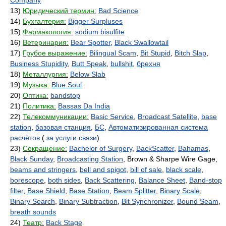
Company
13)
Юридический термин:
Bad Science
14)
Бухгалтерия:
Bigger Surpluses
15)
Фармакология:
sodium bisulfite
16)
Ветеринария:
Bear Spotter
,
Black Swallowtail
17)
Грубое выражение:
Bilingual Scam
,
Bit Stupid
,
Bitch Slap
,
Business Stupidity
,
Butt Speak
,
bullshit
,
брехня
18)
Металлургия:
Below Slab
19)
Музыка:
Blue Soul
20)
Оптика:
bandstop
21)
Политика:
Bassas Da India
22)
Телекоммуникации:
Basic Service
,
Broadcast Satellite
,
base
station
,
базовая станция
,
БС
,
Автоматизированная система
расчётов
(
за услуги связи
)
23)
Сокращение:
Bachelor of Surgery
,
BackScatter
,
Bahamas
,
Black Sunday
,
Broadcasting Station
, Brown & Sharpe Wire Gage,
beams and stringers
,
bell and spigot
,
bill of sale
,
black scale
,
borescope
,
both sides
,
Back Scattering
,
Balance Sheet
,
Band-stop
filter
,
Base Shield
,
Base Station
,
Beam Splitter
,
Binary Scale
,
Binary Search
,
Binary Subtraction
,
Bit Synchronizer
,
Bound Seam
,
breath sounds
24)
Театр:
Back Stage