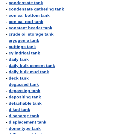
-
condensate tank
-
condensate gathering tank
-
conical bottom tank
-
conical roof tank
-
constant header tank
-
crude oil storage tank
-
cryogenic tank
-
cuttings tank
-
cylindrical tank
-
daily tank
-
daily bulk cement tank
-
daily bulk mud tank
-
deck tank
-
degassed tank
-
degassing tank
-
depositing tank
-
detachable tank
-
diked tank
-
discharge tank
-
displacement tank
-
dome-type tank