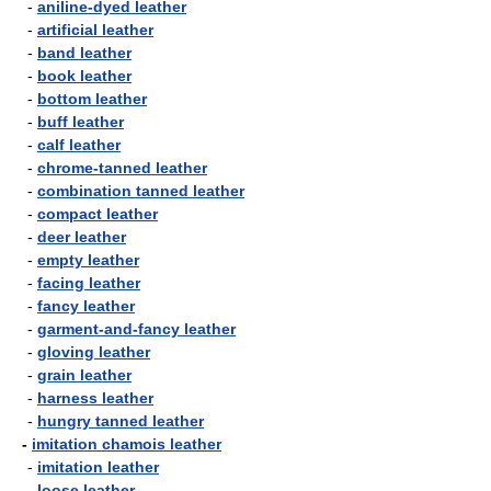
-
aniline-dyed leather
-
artificial leather
-
band leather
-
book leather
-
bottom leather
-
buff leather
-
calf leather
-
chrome-tanned leather
-
combination tanned leather
-
compact leather
-
deer leather
-
empty leather
-
facing leather
-
fancy leather
-
garment-and-fancy leather
-
gloving leather
-
grain leather
-
harness leather
-
hungry tanned leather
-
imitation chamois leather
-
imitation leather
-
loose leather