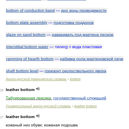
bottom of conduciton band
—
дно зоны проводимости
bottom plate assembly
—
подготовка поддонов
glaze on sand bottom
—
наваривать под мартена песком
interstitial bottom water
—
<energ.>
вода пластовая
ramming of hearth bottom
—
набивка пола мартеновской печи
shaft bottom level
—
горизонт околоствольного двора
Англо-русский технический словарь
bottom
>
leather bottom
16
Табуированная лексика:
государственный служащий
Универсальный англо-русский словарь
leather bottom
>
leather bottom
17
кожаный низ обуви; кожаная подошва