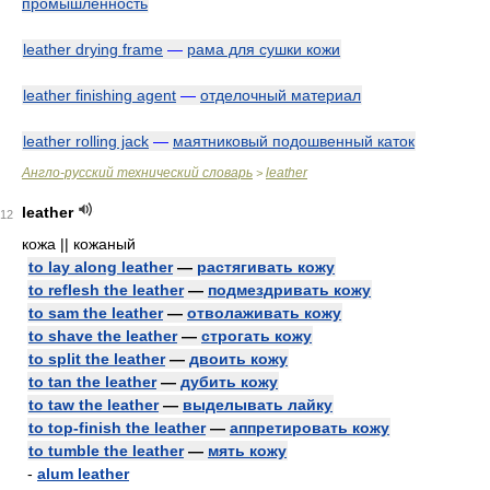
промышленность
leather drying frame
—
рама для сушки кожи
leather finishing agent
—
отделочный материал
leather rolling jack
—
маятниковый подошвенный каток
Англо-русский технический словарь
leather
>
leather
12
кожа || кожаный
to lay along leather
—
растягивать кожу
to reflesh the leather
—
подмездривать кожу
to sam the leather
—
отволаживать кожу
to shave the leather
—
строгать кожу
to split the leather
—
двоить кожу
to tan the leather
—
дубить кожу
to taw the leather
—
выделывать лайку
to top-finish the leather
—
аппретировать кожу
to tumble the leather
—
мять кожу
-
alum leather