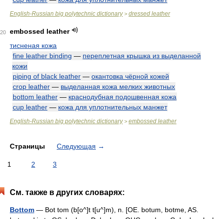
English-Russian big polytechnic dictionary
dressed leather
>
embossed leather
20
тисненая кожа
fine leather binding
—
переплетная крышка из выделанной
кожи
piping of black leather
—
окантовка чёрной кожей
crop leather
—
выделанная кожа мелких животных
bottom leather
—
краснодубная подошвенная кожа
cup leather
—
кожа для уплотнительных манжет
English-Russian big polytechnic dictionary
embossed leather
>
Страницы
Следующая
→
1
2
3
См. также в других словарях:
Bottom
— Bot tom (b[o^]t t[u^]m), n. [OE. botum, botme, AS.