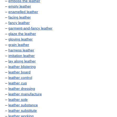
–
emboss the leather
–
empty leather
–
enamelled leather
–
facing leather
–
fancy leather
–
garment-and-fancy leather
–
glaze the leather
–
gloving leather
–
grain leather
–
harness leather
–
imitation leather
–
lay along leather
–
leather blistering
–
leather board
–
leather control
–
leather cup
–
leather dressing
–
leather manufacture
–
leather sole
–
leather substance
–
leather substitute
–
leather working