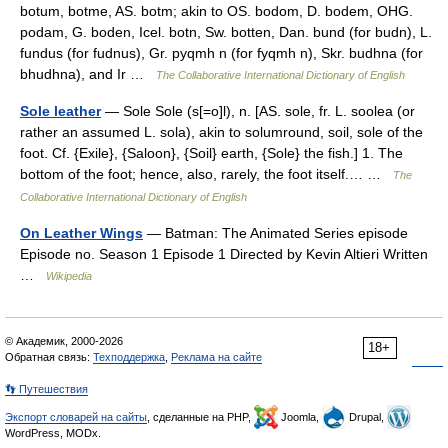
botum, botme, AS. botm; akin to OS. bodom, D. bodem, OHG.
podam, G. boden, Icel. botn, Sw. botten, Dan. bund (for budn), L.
fundus (for fudnus), Gr. pyqmh n (for fyqmh n), Skr. budhna (for
bhudhna), and Ir …
The Collaborative International Dictionary of English
Sole leather
— Sole Sole (s[=o]l), n. [AS. sole, fr. L. soolea (or
rather an assumed L. sola), akin to solumround, soil, sole of the
foot. Cf. {Exile}, {Saloon}, {Soil} earth, {Sole} the fish.] 1. The
bottom of the foot; hence, also, rarely, the foot itself.… …
The
Collaborative International Dictionary of English
On Leather Wings
— Batman: The Animated Series episode
Episode no. Season 1 Episode 1 Directed by Kevin Altieri Written
…
Wikipedia
© Академик, 2000-2026
18+
Обратная связь:
Техподдержка
,
Реклама на сайте
👣 Путешествия
Экспорт словарей на сайты
, сделанные на PHP,
Joomla,
Drupal,
WordPress, MODx.