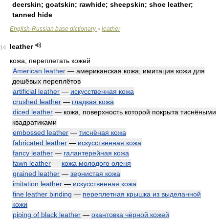
deerskin; goatskin; rawhide; sheepskin; shoe leather;
tanned hide
English-Russian base dictionary
leather
>
leather
14
кожа; переплетать кожей
American leather
— американская кожа; имитация кожи для
дешёвых переплётов
artificial leather
—
искусственная кожа
crushed leather
—
гладкая кожа
diced leather
— кожа, поверхность которой покрыта тиснёными
квадратиками
embossed leather
—
тиснёная кожа
fabricated leather
—
искусственная кожа
fancy leather
—
галантерейная кожа
fawn leather
—
кожа молодого оленя
grained leather
—
зернистая кожа
imitation leather
—
искусственная кожа
fine leather binding
—
переплетная крышка из выделанной
кожи
piping of black leather
—
окантовка чёрной кожей