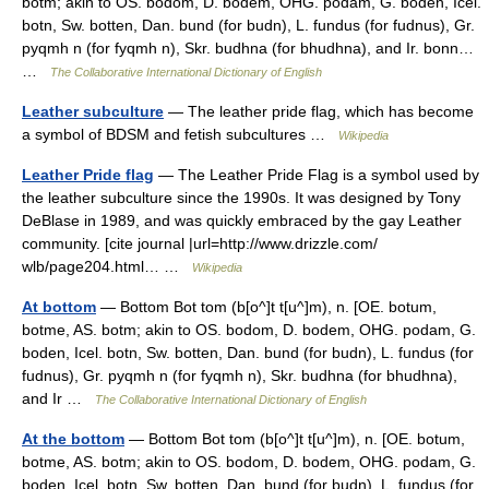
botm; akin to OS. bodom, D. bodem, OHG. podam, G. boden, Icel.
botn, Sw. botten, Dan. bund (for budn), L. fundus (for fudnus), Gr.
pyqmh n (for fyqmh n), Skr. budhna (for bhudhna), and Ir. bonn…
…
The Collaborative International Dictionary of English
Leather subculture
— The leather pride flag, which has become
a symbol of BDSM and fetish subcultures …
Wikipedia
Leather Pride flag
— The Leather Pride Flag is a symbol used by
the leather subculture since the 1990s. It was designed by Tony
DeBlase in 1989, and was quickly embraced by the gay Leather
community. [cite journal |url=http://www.drizzle.com/
wlb/page204.html… …
Wikipedia
At bottom
— Bottom Bot tom (b[o^]t t[u^]m), n. [OE. botum,
botme, AS. botm; akin to OS. bodom, D. bodem, OHG. podam, G.
boden, Icel. botn, Sw. botten, Dan. bund (for budn), L. fundus (for
fudnus), Gr. pyqmh n (for fyqmh n), Skr. budhna (for bhudhna),
and Ir …
The Collaborative International Dictionary of English
At the bottom
— Bottom Bot tom (b[o^]t t[u^]m), n. [OE. botum,
botme, AS. botm; akin to OS. bodom, D. bodem, OHG. podam, G.
boden, Icel. botn, Sw. botten, Dan. bund (for budn), L. fundus (for