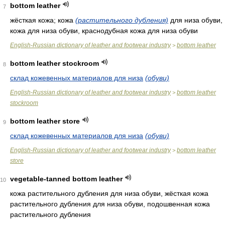
bottom leather
7
жёсткая кожа; кожа
(растительного дубления)
для низа обуви,
кожа для низа обуви, краснодубная кожа для низа обуви
English-Russian dictionary of leather and footwear industry
bottom leather
>
bottom leather stockroom
8
склад кожевенных материалов для низа
(обуви)
English-Russian dictionary of leather and footwear industry
bottom leather
>
stockroom
bottom leather store
9
склад кожевенных материалов для низа
(обуви)
English-Russian dictionary of leather and footwear industry
bottom leather
>
store
vegetable-tanned bottom leather
10
кожа растительного дубления для низа обуви, жёсткая кожа
растительного дубления для низа обуви, подошвенная кожа
растительного дубления