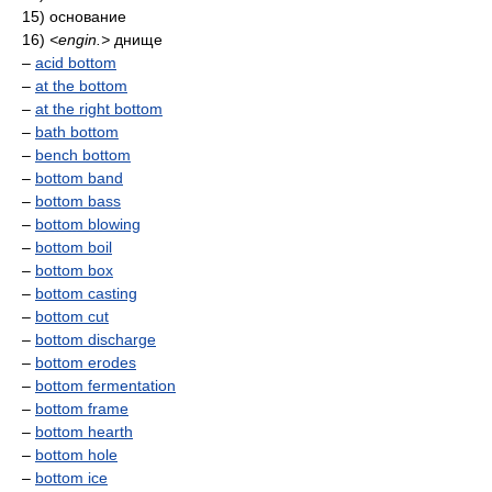
15) основание
16)
<engin.>
днище
–
acid bottom
–
at the bottom
–
at the right bottom
–
bath bottom
–
bench bottom
–
bottom band
–
bottom bass
–
bottom blowing
–
bottom boil
–
bottom box
–
bottom casting
–
bottom cut
–
bottom discharge
–
bottom erodes
–
bottom fermentation
–
bottom frame
–
bottom hearth
–
bottom hole
–
bottom ice