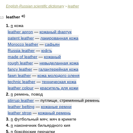
English-Russian scientific dictionary
leather
>
leather
13
1.
n
кожа
leather apron
—
кожаный фартук
patent leather
—
лакированная кожа
Morocco leather
—
сафьян
Russia leather
—
юфть
made of leather
—
кожаный
rough leather
—
невыделанная кожа
fancy leather
—
галантерейная кожа
fawn leather
—
кожа молодого оленя
technic leather
—
техническая кожа
leather colour
—
краситель для кожи
2.
n
ремень, повод
stirrup leather
— путлище, стремянный ремень
leather belting
—
кожаные ремни
leather strop
—
кожаный ремень
3.
n
футбольный мяч; мяч в крикете
4.
n
наконечник бильярдного кия
5.
n
боксёрские перчатки