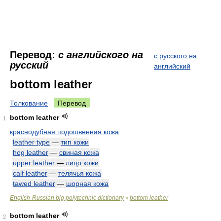
Перевод:
с английского на
с русского на
русский
английский
bottom leather
Толкование
Перевод
bottom leather
1
краснодубная подошвенная кожа
leather type
—
тип кожи
hog leather
—
свиная кожа
upper leather
—
лицо кожи
calf leather
—
телячья кожа
tawed leather
—
шорная кожа
English-Russian big polytechnic dictionary
bottom leather
>
bottom leather
2