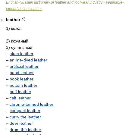
English-Russian dictionary of leather and footwear industry
vegetable-
>
tanned bottom leather
leather
11
1) кожа
2) кожаный
3) сучильный
–
alum leather
–
aniline-dyed leather
–
artificial leather
–
band leather
–
book leather
–
bottom leather
–
buff leather
–
calf leather
–
chrome-tanned leather
–
compact leather
–
curry the leather
–
deer leather
–
drum the leather