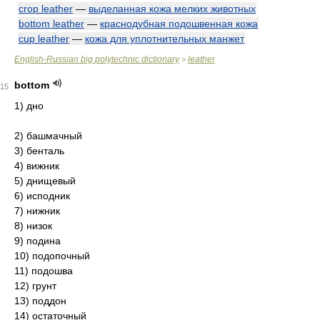
crop leather
—
выделанная кожа мелких животных
bottom leather
—
краснодубная подошвенная кожа
cup leather
—
кожа для уплотнительных манжет
English-Russian big polytechnic dictionary
leather
>
bottom
15
1) дно
2) башмачный
3) бенталь
4) вижник
5) днищевый
6) исподник
7) нижник
8) низок
9) подина
10) подопочный
11) подошва
12) грунт
13) поддон
14) остаточный