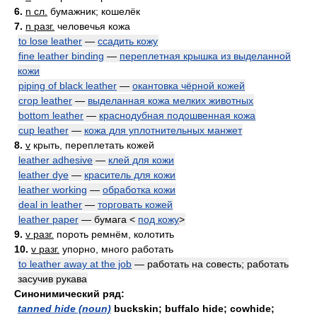
6.
n сл.
бумажник; кошелёк
7.
n разг.
человечья кожа
to lose leather
—
ссадить кожу
fine leather binding
—
переплетная крышка из выделанной
кожи
piping of black leather
—
окантовка чёрной кожей
crop leather
—
выделанная кожа мелких животных
bottom leather
—
краснодубная подошвенная кожа
cup leather
—
кожа для уплотнительных манжет
8.
v
крыть, переплетать кожей
leather adhesive
—
клей для кожи
leather dye
—
краситель для кожи
leather working
—
обработка кожи
deal in leather
—
торговать кожей
leather paper
— бумага <
под кожу
>
9.
v разг.
пороть ремнём, колотить
10.
v разг.
упорно, много работать
to leather away at the job
— работать на совесть; работать
засучив рукава
Синонимический ряд:
tanned hide (noun)
buckskin; buffalo hide; cowhide;