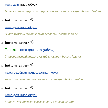
кожа
для
низа обуви
Большой англо-русский и русско-английский словарь
bottom leather
>
bottom leather
3
кожа для низа обуви
Англо-русский технический словарь
bottom leather
>
bottom leather
4
Техника:
кожа для низа
(обуви)
Универсальный англо-русский словарь
bottom leather
>
bottom leather
5
краснодубная подошвенная кожа
Англо русский политехнический словарь
bottom leather
>
bottom leather
6
кожа для низа обуви
English-Russian scientific dictionary
bottom leather
>