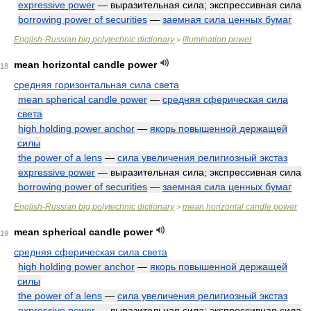
expressive power
— выразительная сила; экспрессивная сила
borrowing power of securities
—
заемная сила ценных бумаг
English-Russian big polytechnic dictionary
illumination power
>
mean horizontal candle power
18
средняя горизонтальная сила света
mean spherical candle power
—
средняя сферическая сила
света
high holding power anchor
—
якорь повышенной держащей
силы
the power of a lens
—
сила увеличения религиозный экстаз
expressive power
— выразительная сила; экспрессивная сила
borrowing power of securities
—
заемная сила ценных бумаг
English-Russian big polytechnic dictionary
mean horizontal candle power
>
mean spherical candle power
19
средняя сферическая сила света
high holding power anchor
—
якорь повышенной держащей
силы
the power of a lens
—
сила увеличения религиозный экстаз
expressive power
— выразительная сила; экспрессивная сила