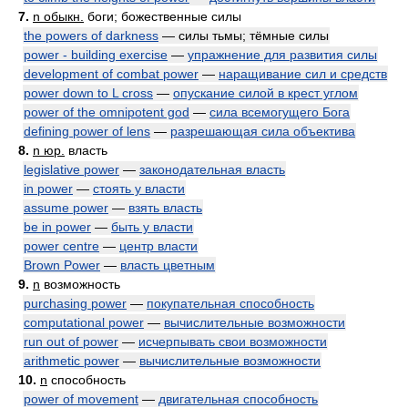
7.
n обыкн.
боги; божественные силы
the powers of darkness
— силы тьмы; тёмные силы
power - building exercise
—
упражнение для развития силы
development of combat power
—
наращивание сил и средств
power down to L cross
—
опускание силой в крест углом
power of the omnipotent god
—
сила всемогущего Бога
defining power of lens
—
разрешающая сила объектива
8.
n юр.
власть
legislative power
—
законодательная власть
in power
—
стоять у власти
assume power
—
взять власть
be in power
—
быть у власти
power centre
—
центр власти
Brown Power
—
власть цветным
9.
n
возможность
purchasing power
—
покупательная способность
computational power
—
вычислительные возможности
run out of power
—
исчерпывать свои возможности
arithmetic power
—
вычислительные возможности
10.
n
способность
power of movement
—
двигательная способность