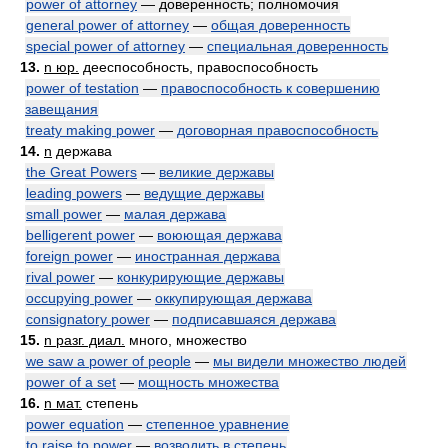
power of attorney
— доверенность; полномочия
general power of attorney
—
общая доверенность
special power of attorney
—
специальная доверенность
13.
n юр.
дееспособность, правоспособность
power of testation
—
правоспособность к совершению
завещания
treaty making power
—
договорная правоспособность
14.
n
держава
the Great Powers
—
великие державы
leading powers
—
ведущие державы
small power
—
малая держава
belligerent power
—
воюющая держава
foreign power
—
иностранная держава
rival power
—
конкурирующие державы
occupying power
—
оккупирующая держава
consignatory power
—
подписавшаяся держава
15.
n разг. диал.
много, множество
we saw a power of people
—
мы видели множество людей
power of a set
—
мощность множества
16.
n мат.
степень
power equation
—
степенное уравнение
to raise to power
—
возводить в степень