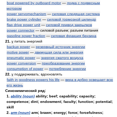
boat powered by outboard motor
—
лодка с подвесным
мотором
power servomechanism
—
силовая следящая система
brake power cylinder
—
силовой тормозной цилиндр
flap drive power unit
—
силовой привод закрылков
power connector
— силовой разъем; разъем питания
gasoline power fraction
—
силовая фракция бензина
21.
v
питать энергией
backup power
—
резервный источник энергии
motive power
—
движущая сила или энергия
pneumatic power
—
энергия сжатого воздуха
power conversion
—
преобразование энергии
consumption of power
—
потребление энергии
22.
v
поддерживать; вдохновлять
faith in goodness powers his life
—
вера в добро освещает всю
его жизнь
Синонимический ряд:
1.
ability (noun)
ability; beef; capability; capacity;
competence; dint; endowment; faculty; function; potential;
skill
2.
arm (noun)
arm; brawn; energy; force; forcefulness;