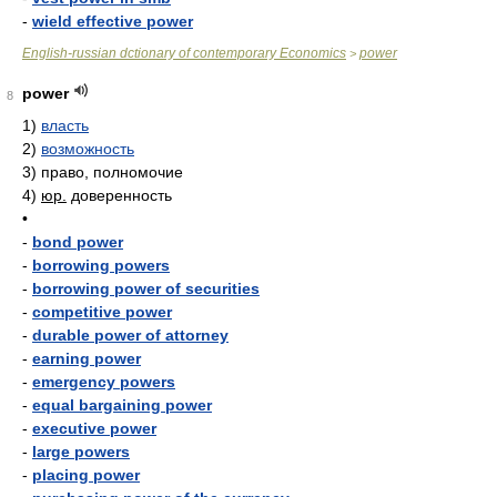
-
wield effective power
English-russian dctionary of contemporary Economics
power
>
power
8
1)
власть
2)
возможность
3)
право, полномочие
4)
юр.
доверенность
•
-
bond power
-
borrowing powers
-
borrowing power of securities
-
competitive power
-
durable power of attorney
-
earning power
-
emergency powers
-
equal bargaining power
-
executive power
-
large powers
-
placing power