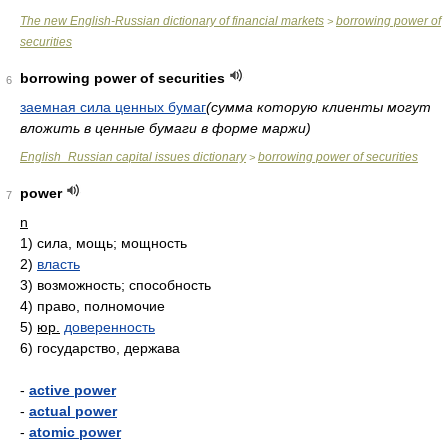
The new English-Russian dictionary of financial markets
borrowing power of
>
securities
borrowing power of securities
6
заемная сила ценных бумаг
(сумма которую клиенты могут
вложить в ценные бумаги в форме маржи)
English_Russian capital issues dictionary
borrowing power of securities
>
power
7
n
1)
сила, мощь; мощность
2)
власть
3)
возможность; способность
4)
право, полномочие
5)
юр.
доверенность
6)
государство, держава
-
active power
-
actual power
-
atomic power