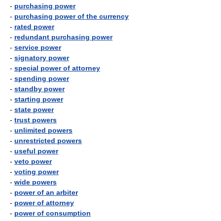
-
purchasing power
-
purchasing power of the currency
-
rated power
-
redundant purchasing power
-
service power
-
signatory power
-
special power of attorney
-
spending power
-
standby power
-
starting power
-
state power
-
trust powers
-
unlimited powers
-
unrestricted powers
-
useful power
-
veto power
-
voting power
-
wide powers
-
power of an arbiter
-
power of attorney
-
power of consumption