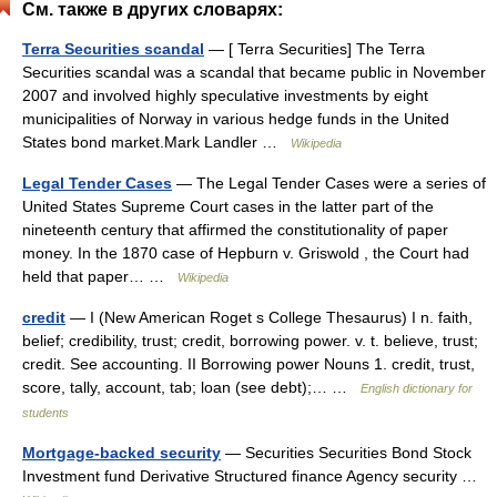
См. также в других словарях:
Terra Securities scandal
— [ Terra Securities] The Terra
Securities scandal was a scandal that became public in November
2007 and involved highly speculative investments by eight
municipalities of Norway in various hedge funds in the United
States bond market.Mark Landler …
Wikipedia
Legal Tender Cases
— The Legal Tender Cases were a series of
United States Supreme Court cases in the latter part of the
nineteenth century that affirmed the constitutionality of paper
money. In the 1870 case of Hepburn v. Griswold , the Court had
held that paper… …
Wikipedia
credit
— I (New American Roget s College Thesaurus) I n. faith,
belief; credibility, trust; credit, borrowing power. v. t. believe, trust;
credit. See accounting. II Borrowing power Nouns 1. credit, trust,
score, tally, account, tab; loan (see debt);… …
English dictionary for
students
Mortgage-backed security
— Securities Securities Bond Stock
Investment fund Derivative Structured finance Agency security …