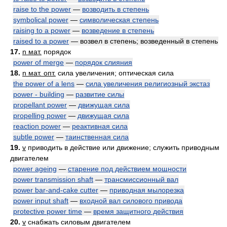
raise to the power
—
возводить в степень
symbolical power
—
символическая степень
raising to a power
—
возведение в степень
raised to a power
— возвел в степень; возведенный в степень
17.
n мат.
порядок
power of merge
—
порядок слияния
18.
n мат. опт.
сила увеличения; оптическая сила
the power of a lens
—
сила увеличения религиозный экстаз
power - building
—
развитие силы
propellant power
—
движущая сила
propelling power
—
движущая сила
reaction power
—
реактивная сила
subtle power
—
таинственная сила
19.
v
приводить в действие или движение; служить приводным
двигателем
power ageing
—
старение под действием мощности
power transmission shaft
—
трансмиссионный вал
power bar-and-cake cutter
—
приводная мылорезка
power input shaft
—
входной вал силового привода
protective power time
—
время защитного действия
20.
v
снабжать силовым двигателем