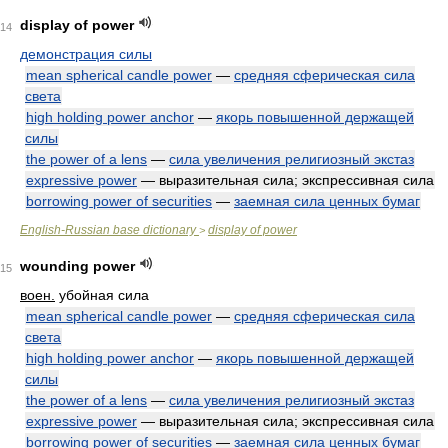
display of power
14
демонстрация силы
mean spherical candle power
—
средняя сферическая сила
света
high holding power anchor
—
якорь повышенной держащей
силы
the power of a lens
—
сила увеличения религиозный экстаз
expressive power
— выразительная сила; экспрессивная сила
borrowing power of securities
—
заемная сила ценных бумаг
English-Russian base dictionary
display of power
>
wounding power
15
воен.
убойная сила
mean spherical candle power
—
средняя сферическая сила
света
high holding power anchor
—
якорь повышенной держащей
силы
the power of a lens
—
сила увеличения религиозный экстаз
expressive power
— выразительная сила; экспрессивная сила
borrowing power of securities
—
заемная сила ценных бумаг