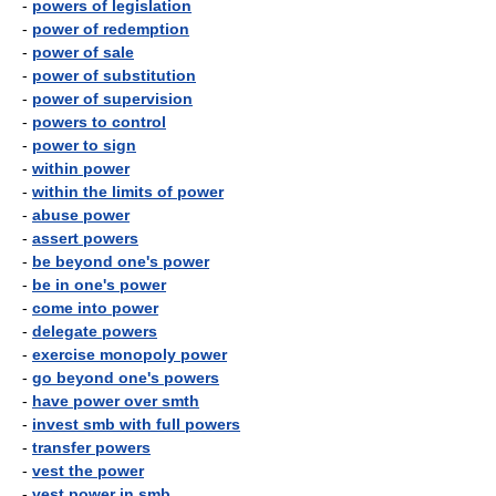
-
powers of legislation
-
power of redemption
-
power of sale
-
power of substitution
-
power of supervision
-
powers to control
-
power to sign
-
within power
-
within the limits of power
-
abuse power
-
assert powers
-
be beyond one's power
-
be in one's power
-
come into power
-
delegate powers
-
exercise monopoly power
-
go beyond one's powers
-
have power over smth
-
invest smb with full powers
-
transfer powers
-
vest the power
-
vest power in smb