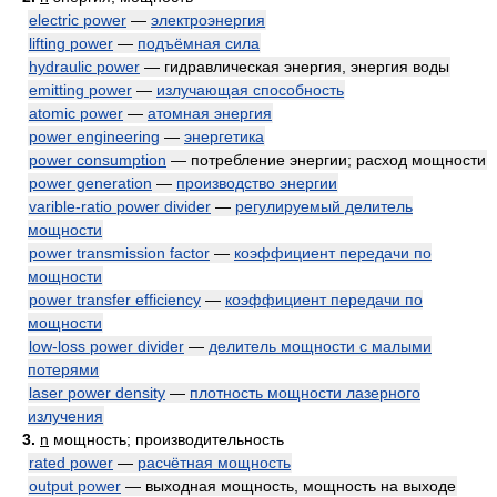
electric power
—
электроэнергия
lifting power
—
подъёмная сила
hydraulic power
— гидравлическая энергия, энергия воды
emitting power
—
излучающая способность
atomic power
—
атомная энергия
power engineering
—
энергетика
power consumption
— потребление энергии; расход мощности
power generation
—
производство энергии
varible-ratio power divider
—
регулируемый делитель
мощности
power transmission factor
—
коэффициент передачи по
мощности
power transfer efficiency
—
коэффициент передачи по
мощности
low-loss power divider
—
делитель мощности с малыми
потерями
laser power density
—
плотность мощности лазерного
излучения
3.
n
мощность; производительность
rated power
—
расчётная мощность
output power
— выходная мощность, мощность на выходе