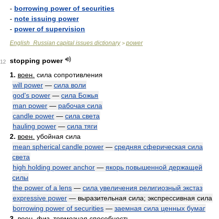
-
borrowing power of securities
-
note issuing power
-
power of supervision
English_Russian capital issues dictionary
power
>
stopping power
12
1.
воен.
сила сопротивления
will power
—
сила воли
god's power
—
сила Божья
man power
—
рабочая сила
candle power
—
сила света
hauling power
—
сила тяги
2.
воен.
убойная сила
mean spherical candle power
—
средняя сферическая сила
света
high holding power anchor
—
якорь повышенной держащей
силы
the power of a lens
—
сила увеличения религиозный экстаз
expressive power
— выразительная сила; экспрессивная сила
borrowing power of securities
—
заемная сила ценных бумаг
3.
воен. физ.
тормозная способность