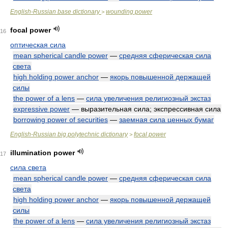
English-Russian base dictionary
wounding power
>
focal power
16
оптическая сила
mean spherical candle power
—
средняя сферическая сила
света
high holding power anchor
—
якорь повышенной держащей
силы
the power of a lens
—
сила увеличения религиозный экстаз
expressive power
— выразительная сила; экспрессивная сила
borrowing power of securities
—
заемная сила ценных бумаг
English-Russian big polytechnic dictionary
focal power
>
illumination power
17
сила света
mean spherical candle power
—
средняя сферическая сила
света
high holding power anchor
—
якорь повышенной держащей
силы
the power of a lens
—
сила увеличения религиозный экстаз