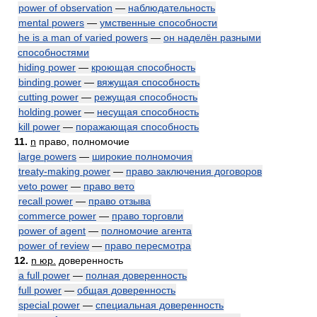
power of observation
—
наблюдательность
mental powers
—
умственные способности
he is a man of varied powers
—
он наделён разными
способностями
hiding power
—
кроющая способность
binding power
—
вяжущая способность
cutting power
—
режущая способность
holding power
—
несущая способность
kill power
—
поражающая способность
11.
n
право, полномочие
large powers
—
широкие полномочия
treaty-making power
—
право заключения договоров
veto power
—
право вето
recall power
—
право отзыва
commerce power
—
право торговли
power of agent
—
полномочие агента
power of review
—
право пересмотра
12.
n юр.
доверенность
a full power
—
полная доверенность
full power
—
общая доверенность
special power
—
специальная доверенность