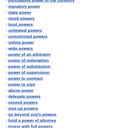
-
purchasing power of the currency
-
signatory power
-
state power
-
stock powers
-
trust powers
-
unlimited powers
-
unrestricted powers
-
voting power
-
wide powers
-
power of an arbitrator
-
power of redemption
-
power of substitution
-
power of supervision
-
power to contract
-
power to sign
-
abuse power
-
delegate powers
-
exceed powers
-
give up powers
-
go beyond one's powers
-
hold a power of attorney
-
invest with full powers