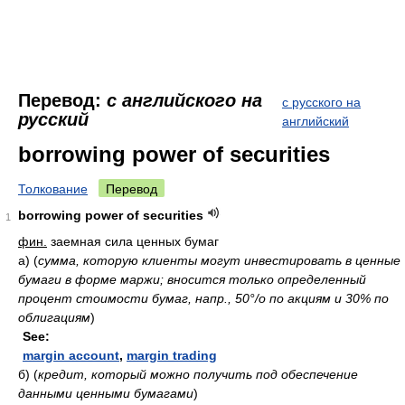
Перевод:
с английского на
с русского на
русский
английский
borrowing power of securities
Толкование
Перевод
borrowing power of securities
1
фин.
заемная сила ценных бумаг
а)
(
сумма, которую клиенты могут инвестировать в ценные
бумаги в форме маржи; вносится только определенный
процент стоимости бумаг, напр., 50°/о по акциям и 30% по
облигациям
)
See:
margin account
,
margin trading
б)
(
кредит, который можно получить под обеспечение
данными ценными бумагами
)