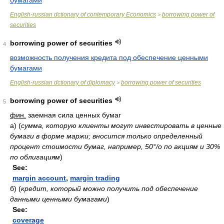
бумагами
English-russian dctionary of contemporary Economics
borrowing power of
>
securities
borrowing power of securities
4
возможность получения кредита под обеспечение ценными
бумагами
English-russian dctionary of diplomacy
borrowing power of securities
>
borrowing power of securities
5
фин.
заемная сила ценных бумаг
а)
(
сумма, которую клиенты могут инвестировать в ценные
бумаги в форме маржи; вносится только определенный
процент стоимости бумаг, например, 50°/о по акциям и 30%
по облигациям
)
See:
margin account
,
margin trading
б)
(
кредит, который можно получить под обеспечение
данными ценными бумагами
)
See:
coverage