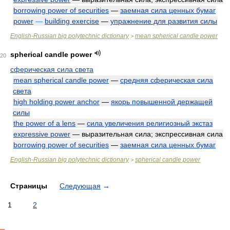
borrowing power of securities
—
заемная сила ценных бумаг
power
—
building exercise
—
упражнение для развития силы
English-Russian big polytechnic dictionary
mean spherical candle power
>
spherical candle power
20
сферическая сила света
mean spherical candle power
—
средняя сферическая сила
света
high holding power anchor
—
якорь повышенной держащей
силы
the power of a lens
—
сила увеличения религиозный экстаз
expressive power
— выразительная сила; экспрессивная сила
borrowing power of securities
—
заемная сила ценных бумаг
English-Russian big polytechnic dictionary
spherical candle power
>
Страницы
Следующая
→
1
2