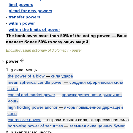
-
limit powers
-
plead for new powers
-
transfer powers
-
within power
-
within the limits of power
The bank owns more than 50% of the voting power. — Банк
владеет более 50% голосующих акций.
English-russian dctionary of diplomacy
power
>
power
9
1.
n
сила; мощь
the power of a blow
—
сила удара
mean spherical candle power
—
средняя сферическая сила
света
capital and market power
—
производственная и рыночная
мощь
high holding power anchor
—
якорь повышенной держащей
силы
expressive power
— выразительная сила; экспрессивная сила
borrowing power of securities
—
заемная сила ценных бумаг
2.
n
энергия; мощность