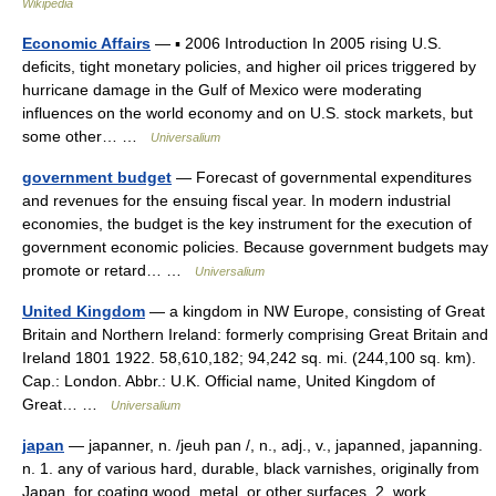
Wikipedia
Economic Affairs
— ▪ 2006 Introduction In 2005 rising U.S.
deficits, tight monetary policies, and higher oil prices triggered by
hurricane damage in the Gulf of Mexico were moderating
influences on the world economy and on U.S. stock markets, but
some other… …
Universalium
government budget
— Forecast of governmental expenditures
and revenues for the ensuing fiscal year. In modern industrial
economies, the budget is the key instrument for the execution of
government economic policies. Because government budgets may
promote or retard… …
Universalium
United Kingdom
— a kingdom in NW Europe, consisting of Great
Britain and Northern Ireland: formerly comprising Great Britain and
Ireland 1801 1922. 58,610,182; 94,242 sq. mi. (244,100 sq. km).
Cap.: London. Abbr.: U.K. Official name, United Kingdom of
Great… …
Universalium
japan
— japanner, n. /jeuh pan /, n., adj., v., japanned, japanning.
n. 1. any of various hard, durable, black varnishes, originally from
Japan, for coating wood, metal, or other surfaces. 2. work