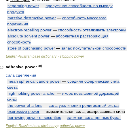
separating power
—
пропускная способность по выходу
продукта
massive destructive power
—
способность массового
поражения
electron-repelling power
—
способность отталкивать электроны
absolute solvent power
—
абсолютная растворяющая
способность
store of purchasing power
—
запас покупательной способности
English-Russian base dictionary
stopping power
>
adhesive power
13
сила сцепления
mean spherical candle power
—
средняя сферическая сила
света
high holding power anchor
—
якорь повышенной держащей
силы
the power of a lens
—
сила увеличения религиозный экстаз
expressive power
— выразительная сила; экспрессивная сила
borrowing power of securities
—
заемная сила ценных бумаг
English-Russian base dictionary
adhesive power
>