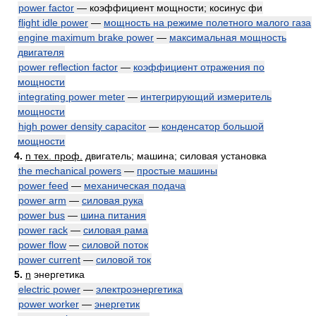
power factor
— коэффициент мощности; косинус фи
flight idle power
—
мощность на режиме полетного малого газа
engine maximum brake power
—
максимальная мощность
двигателя
power reflection factor
—
коэффициент отражения по
мощности
integrating power meter
—
интегрирующий измеритель
мощности
high power density capacitor
—
конденсатор большой
мощности
4.
n тех. проф.
двигатель; машина; силовая установка
the mechanical powers
—
простые машины
power feed
—
механическая подача
power arm
—
силовая рука
power bus
—
шина питания
power rack
—
силовая рама
power flow
—
силовой поток
power current
—
силовой ток
5.
n
энергетика
electric power
—
электроэнергетика
power worker
—
энергетик