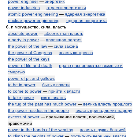
power engineer
—
энергетик
power industries
—
отрасли энергетики
atomic power engineering
—
ядерная энергетика
nuclear power engineering
—
ядерная энергетика
6.
n
могущество, сила, власть
absolute power
—
абсолютная власть
a party in power
—
правящая партия
the power of the law
—
сила закона
the power of Congress
—
власть конгресса
the power of the keys
power of life and death
—
право распоряжаться жизнью и
смертью
power of pit and gallows
to be in power
—
быть у власти
to come to power
—
прийти к власти
to take power
—
взять власть
the tug of the past has much power
—
велика власть прошлого
the power resides in the people
—
власть принадлежит народу
excess of power
— превышение власти, полномочий,
правомочий
power in the hands of the wealthy
—
власть в руках богачей
to climb the heights of power
—
достигнуть вершины власти