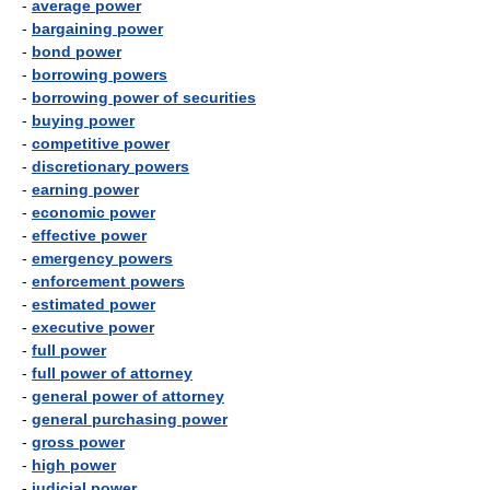
-
average power
-
bargaining power
-
bond power
-
borrowing powers
-
borrowing power of securities
-
buying power
-
competitive power
-
discretionary powers
-
earning power
-
economic power
-
effective power
-
emergency powers
-
enforcement powers
-
estimated power
-
executive power
-
full power
-
full power of attorney
-
general power of attorney
-
general purchasing power
-
gross power
-
high power
-
judicial power