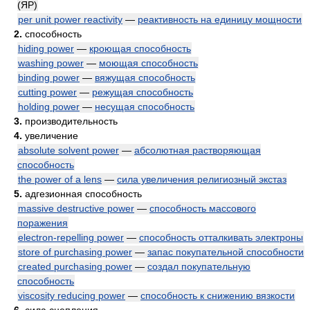
(ЯР)
per unit power reactivity
—
реактивность на единицу мощности
2.
способность
hiding power
—
кроющая способность
washing power
—
моющая способность
binding power
—
вяжущая способность
cutting power
—
режущая способность
holding power
—
несущая способность
3.
производительность
4.
увеличение
absolute solvent power
—
абсолютная растворяющая
способность
the power of a lens
—
сила увеличения религиозный экстаз
5.
адгезионная способность
massive destructive power
—
способность массового
поражения
electron-repelling power
—
способность отталкивать электроны
store of purchasing power
—
запас покупательной способности
created purchasing power
—
создал покупательную
способность
viscosity reducing power
—
способность к снижению вязкости