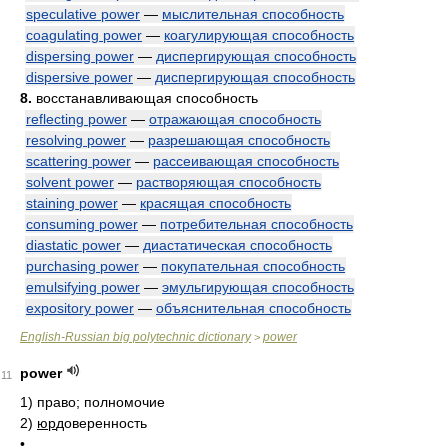
speculative power
—
мыслительная способность
coagulating power
—
коагулирующая способность
dispersing power
—
диспергирующая способность
dispersive power
—
диспергирующая способность
8.
восстанавливающая способность
reflecting power
—
отражающая способность
resolving power
—
разрешающая способность
scattering power
—
рассеивающая способность
solvent power
—
растворяющая способность
staining power
—
красящая способность
consuming power
—
потребительная способность
diastatic power
—
диастатическая способность
purchasing power
—
покупательная способность
emulsifying power
—
эмульгирующая способность
expository power
—
объяснительная способность
English-Russian big polytechnic dictionary
power
>
power
11
1)
право; полномочие
2)
юр
доверенность
•