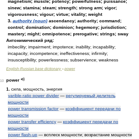
magnetism; muscle; potency; powerfulness; puissance;
sinew; stamina; steam; strength; strong arm; vigor;
vigorousness; vigour; virtue; vitality; weight
3.
authority (noun)
ascendancy; authority; command;
control; domination; dominion; hegemony; jurisdiction;
mastery; might; omnipotence; prerogative; strings; sway
Антонимический ряд:
imbecility; impairment; impotence; inability; incapability;
incapacity; incompetence; ineffectiveness; infirmity;
insusceptibility; powerlessness; subservience; weakness
English-Russian base dictionary
power
>
power
10
1.
сила, мощность, энергия
varible-ratio power divider
—
регулируемый делитель
мощности
power transmission factor
—
коэффициент передачи по
мощности
power transfer efficiency
—
коэффициент передачи по
мощности
power flash-up
— всплеск мощности; возрастание мощности