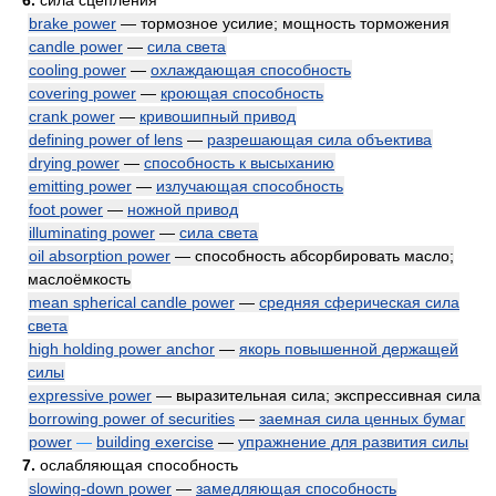
6.
сила сцепления
brake power
— тормозное усилие; мощность торможения
candle power
—
сила света
cooling power
—
охлаждающая способность
covering power
—
кроющая способность
crank power
—
кривошипный привод
defining power of lens
—
разрешающая сила объектива
drying power
—
способность к высыханию
emitting power
—
излучающая способность
foot power
—
ножной привод
illuminating power
—
сила света
oil absorption power
— способность абсорбировать масло;
маслоёмкость
mean spherical candle power
—
средняя сферическая сила
света
high holding power anchor
—
якорь повышенной держащей
силы
expressive power
— выразительная сила; экспрессивная сила
borrowing power of securities
—
заемная сила ценных бумаг
power
—
building exercise
—
упражнение для развития силы
7.
ослабляющая способность
slowing-down power
—
замедляющая способность