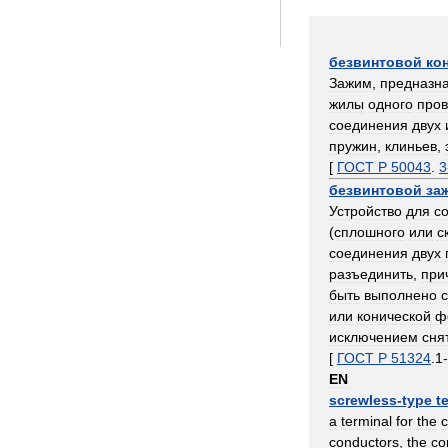
безвинтовой
ко
Зажим
,
предназн
жилы
одного
пров
соединения
двух
пружин
,
клиньев
,
[
ГОСТ
Р
50043
.
3
безвинтовой
за
Устройство
для
с
(
сплошного
или
с
соединения
двух
разъединить
,
при
быть
выполнено
с
или
конической
ф
исключением
сня
[
ГОСТ
Р
51324
.
1
-
EN
screwless
-
type
t
a
terminal
for
the
c
conductors
,
the
co