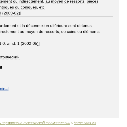
ctement
ou
indirectement
,
au
moyen
de
ressorts
,
pièces
ntriques
ou
coniques
,
etc
.
0
(
2009
-
02
)]
ordement
et
la
déconnexion
ultérieure
sont
obtenus
irectement
au
moyen
de
ressorts
,
de
coins
ou
éléments
1
.
0
,
amd
.
1
(
2002
-
05
)]
ктрический
я
minal
ь
нормативно
-
технической
терминологии
borne
sans
vis
>