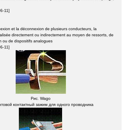
06
-
11
]
exion
et
la
déconnexion
de
plusieurs
conducteurs
,
la
alisée
directement
ou
indirectement
au
moyen
de
ressorts
,
de
n
ou
de
dispositifs
analogues
06
-
11
]
Рис
.
Wago
нтовой
контактный
зажим
для
одного
проводника