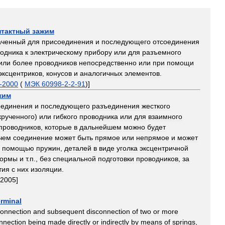
нтактный
зажим
аченный
для
присоединения
и
последующего
отсоединения
одника
к
электрическому
прибору
или
для
разъемного
или
более
проводников
непосредственно
или
при
помощи
эксцентриков
,
конусов
и
аналогичных
элементов
.
-
2000
(
МЭК
60998
-
2
-
2
-
91
)]
жим
оединения
и
последующего
разъединения
жесткого
крученного
)
или
гибкого
проводника
или
для
взаимного
проводников
,
которые
в
дальнейшем
можно
будет
чем
соединение
может
быть
прямое
или
непрямое
и
может
помощью
пружин
,
деталей
в
виде
уголка
эксцентричной
ормы
и
т
.
п
.,
без
специальной
подготовки
проводников
,
за
тия
с
них
изоляции
.
2005
]
erminal
onnection
and
subsequent
disconnection
of
two
or
more
nnection
being
made
directly
or
indirectly
by
means
of
springs
,