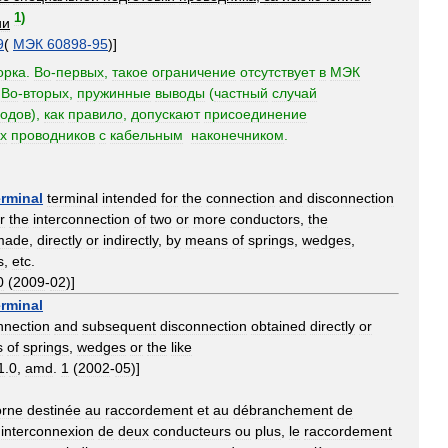
1
)
ии
9
(
МЭК
60898
-
95
)]
орка
.
Во
-
первых
,
такое
ограничение
отсутствует
в
МЭК
.
Во
-
вторых
,
пружинные
выводы
(
частный
случай
одов
),
как
правило
,
допускают
присоединение
х
проводников
с
кабельным
наконечником
.
erminal
terminal
intended
for
the
connection
and
disconnection
r
the
interconnection
of
two
or
more
conductors
,
the
made
,
directly
or
indirectly
,
by
means
of
springs
,
wedges
,
s
,
etc
.
0
(
2009
-
02
)]
erminal
nnection
and
subsequent
disconnection
obtained
directly
or
s
of
springs
,
wedges
or
the
like
1
.
0
,
amd
.
1
(
2002
-
05
)]
orne
destinée
au
raccordement
et
au
débranchement
de
'
interconnexion
de
deux
conducteurs
ou
plus
,
le
raccordement