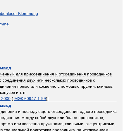
ubenloser
Klemmung
emme
ывод
аченный
для
присоединения
и
отсоединения
проводников
о
соединения
двух
или
нескольких
проводников
с
динения
прямо
или
косвенно
с
помощью
пружин
,
клиньев
,
конусов
и
т
.
п
.
-
2000
(
МЭК
60947
-
1
-
99
)]
ывод
единения
и
последующего
отсоединения
одного
проводника
оединения
между
собой
двух
или
более
проводников
,
прямо
или
косвенно
пружинами
,
клиньями
,
эксцентриками
,
ез
специальной
подготовки
проводника
,
за
исключением