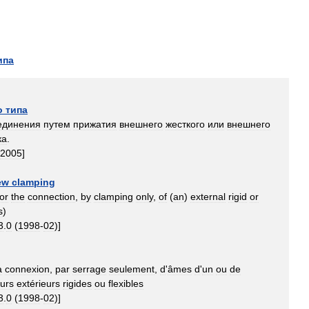
ипа
о
типа
единения
путем
прижатия
внешнего
жесткого
или
внешнего
ка
.
2005
]
ew
clamping
for
the
connection
,
by
clamping
only
,
of
(
an
)
external
rigid
or
s
)
3
.
0
(
1998
-
02
)]
a
connexion
,
par
serrage
seulement
,
d
'
âmes
d
'
un
ou
de
urs
extérieurs
rigides
ou
flexibles
3
.
0
(
1998
-
02
)]