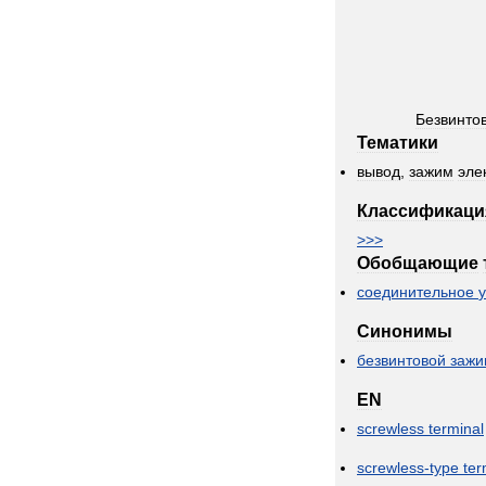
Безвинто
Тематики
вывод
,
зажим
эле
Классификаци
>>>
Обобщающие
соединительное
Синонимы
безвинтовой
зажи
EN
screwless
terminal
screwless
-
type
ter