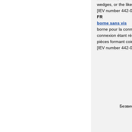
wedges
,
or
the
like
[
IEV
number
442
-
FR
borne
sans
vis
borne
pour
la
conn
connexion
étant
ré
pièces
formant
coi
[
IEV
number
442
-
Безви