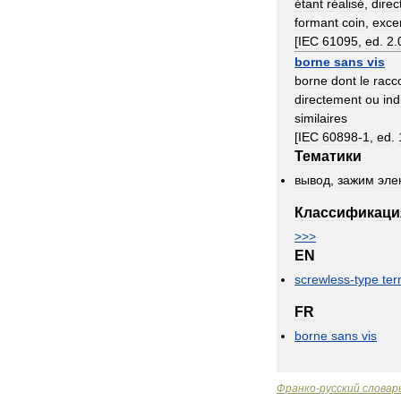
étant
réalisé
,
dire
formant
coin
,
exce
[
IEC
61095
,
ed
.
2
.
borne
sans
vis
borne
dont
le
racc
directement
ou
ind
similaires
[
IEC
60898
-
1
,
ed
.
Тематики
вывод
,
зажим
эле
Классификаци
>>>
EN
screwless
-
type
ter
FR
borne
sans
vis
Франко
-
русский
словар