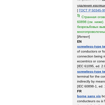
удаления
изоляц
[
ГОСТ
Р
50345
-
9
1
)
Странная
огов
60898
(
см
.
ниже
)
безрезьбовых
выв
многопроволочны
[
Интент
]
EN
screwless
-
type
t
of
conductors
or
fo
connection
being
eccentrics
or
cone
[
IEC
61095
,
ed
.
2
.
screwless
-
type
t
terminal
for
the
co
indirectly
by
mean
[
IEC
60898
-
1
,
ed
.
FR
borne
sans
vis
b
conducteurs
ou
à
l