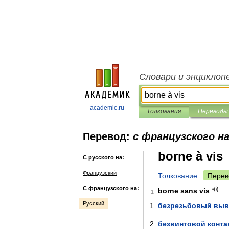
Словари и энциклоп
academic.ru
Толкования
Переводы
Перевод:
с французского на
borne à vis
С русского на:
Французский
Толкование
Перев
С французского на:
borne
sans
vis
1
Русский
безрезьбовый
выв
безвинтовой
конта