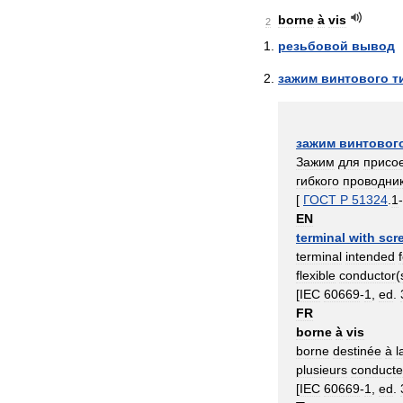
borne
à
vis
2
резьбовой
вывод
зажим
винтового
т
зажим
винтовог
Зажим
для
присо
гибкого
проводни
[
ГОСТ
Р
51324
.
1
-
EN
terminal
with
scr
terminal
intended
flexible
conductor
(
[
IEC
60669
-
1
,
ed
.
FR
borne
à
vis
borne
destinée
à
l
plusieurs
conducte
[
IEC
60669
-
1
,
ed
.