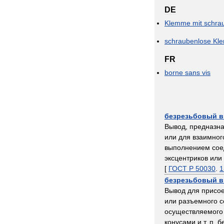
DE
Klemme
mit
schra
schraubenlose
Kl
FR
borne
sans
vis
безрезьбовый
в
Вывод
,
предназн
или
для
взаимног
выполнением
сое
эксцентриков
или
[
ГОСТ
Р
50030
.
1
безрезьбовый
в
Вывод
для
присо
или
разъемного
с
осуществляемого
конусами
и
т
.
п
.
б