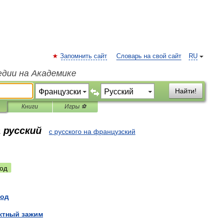
Запомнить сайт
Словарь на свой сайт
RU
едии на Академике
Найти!
Книги
Игры ⚽
 русский
с русского на французский
од
од
ктный
зажим