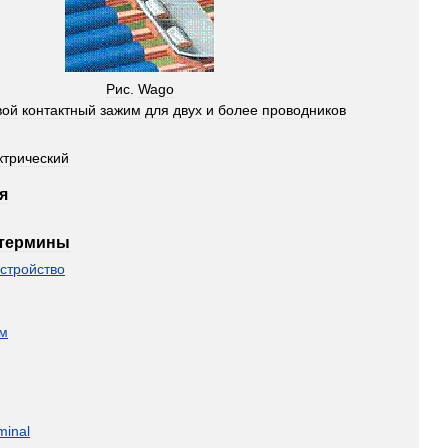
Рис
.
Wago
вой
контактный
зажим
для
двух
и
более
проводников
ктрический
я
термины
устройство
м
minal