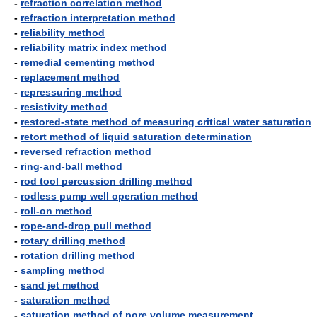
-
refraction correlation method
-
refraction interpretation method
-
reliability method
-
reliability matrix index method
-
remedial cementing method
-
replacement method
-
repressuring method
-
resistivity method
-
restored-state method of measuring critical water saturation
-
retort method of liquid saturation determination
-
reversed refraction method
-
ring-and-ball method
-
rod tool percussion drilling method
-
rodless pump well operation method
-
roll-on method
-
rope-and-drop pull method
-
rotary drilling method
-
rotation drilling method
-
sampling method
-
sand jet method
-
saturation method
-
saturation method of pore volume measurement