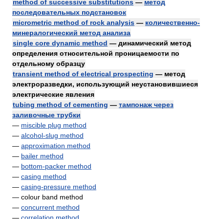
method of successive substitutions
—
метод
последовательных подстановок
micrometric method of rock analysis
—
количественно-
минералогический метод анализа
single core dynamic method
— динамический метод
определения относительной проницаемости по
отдельному образцу
transient method of electrical prospecting
— метод
электроразведки, использующий неустановившиеся
электрические явления
tubing method of cementing
—
тампонаж через
заливочные трубки
—
miscible plug method
—
alcohol-slug method
—
approximation method
—
bailer method
—
bottom-packer method
—
casing method
—
casing-pressure method
— colour band method
—
concurrent method
—
correlation method