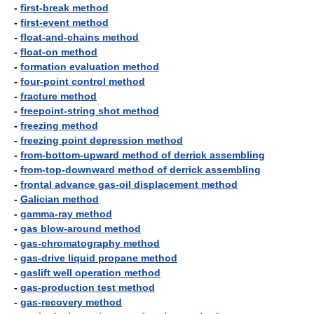
-
first-break method
-
first-event method
-
float-and-chains method
-
float-on method
-
formation evaluation method
-
four-point control method
-
fracture method
-
freepoint-string shot method
-
freezing method
-
freezing point depression method
-
from-bottom-upward method of derrick assembling
-
from-top-downward method of derrick assembling
-
frontal advance gas-oil displacement method
-
Galician method
-
gamma-ray method
-
gas blow-around method
-
gas-chromatography method
-
gas-drive liquid propane method
-
gaslift well operation method
-
gas-production test method
-
gas-recovery method