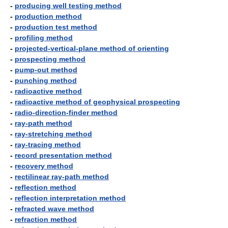
-
producing well testing method
-
production method
-
production test method
-
profiling method
-
projected-vertical-plane method of orienting
-
prospecting method
-
pump-out method
-
punching method
-
radioactive method
-
radioactive method of geophysical prospecting
-
radio-direction-finder method
-
ray-path method
-
ray-stretching method
-
ray-tracing method
-
record presentation method
-
recovery method
-
rectilinear ray-path method
-
reflection method
-
reflection interpretation method
-
refracted wave method
-
refraction method