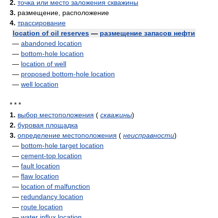
2.
точка или место заложения скважины
3.
размещение, расположение
4.
трассирование
location of oil reserves
—
размещение запасов нефти
—
abandoned location
—
bottom-hole location
—
location of well
—
proposed bottom-hole location
—
well location
* * *
1.
выбор местоположения
(
скважины
)
2.
буровая площадка
3.
определение местоположения
(
неисправности
)
—
bottom-hole target location
—
cement-top location
—
fault location
—
flaw location
—
location of malfunction
—
redundancy location
—
route location
—
water influx location