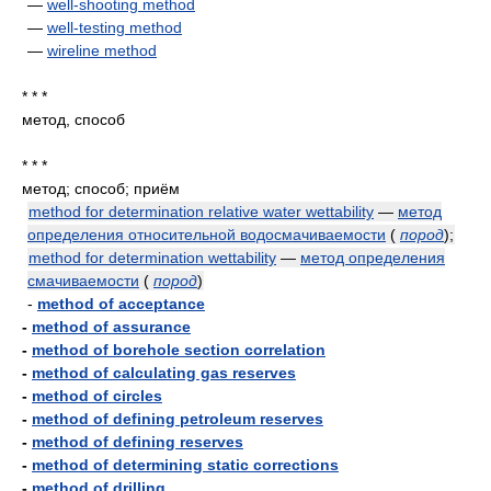
—
well-shooting method
—
well-testing method
—
wireline method
* * *
метод, способ
* * *
метод; способ; приём
method for determination relative water wettability
—
метод
определения относительной водосмачиваемости
(
пород
)
;
method for determination wettability
—
метод определения
смачиваемости
(
пород
)
-
method of acceptance
-
method of assurance
-
method of borehole section correlation
-
method of calculating gas reserves
-
method of circles
-
method of defining petroleum reserves
-
method of defining reserves
-
method of determining static corrections
-
method of drilling