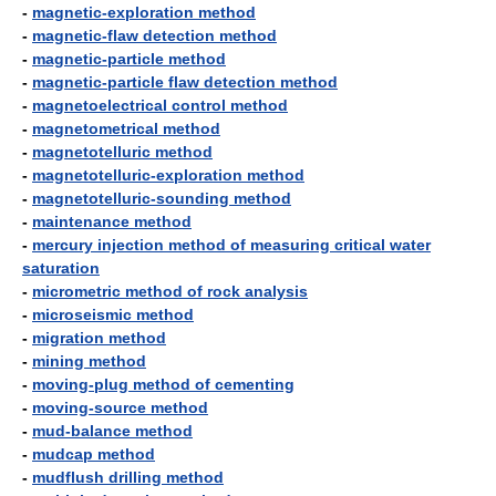
-
magnetic-exploration method
-
magnetic-flaw detection method
-
magnetic-particle method
-
magnetic-particle flaw detection method
-
magnetoelectrical control method
-
magnetometrical method
-
magnetotelluric method
-
magnetotelluric-exploration method
-
magnetotelluric-sounding method
-
maintenance method
-
mercury injection method of measuring critical water
saturation
-
micrometric method of rock analysis
-
microseismic method
-
migration method
-
mining method
-
moving-plug method of cementing
-
moving-source method
-
mud-balance method
-
mudcap method
-
mudflush drilling method