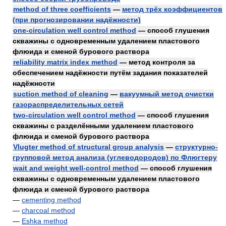
method of three coefficients
—
метод трёх коэффициентов
(при прогнозировании надёжности)
one-circulation well control method
— способ глушения
скважины с одновременным удалением пластового
флюида и сменой бурового раствора
reliability matrix index method
— метод контроля за
обеспечением надёжности путём задания показателей
надёжности
suction method of cleaning
—
вакуумный метод очистки
газораспределительных сетей
two-circulation well control method
— способ глушения
скважины с разделёнными удалением пластового
флюида и сменой бурового раствора
Vlugter method of structural group analysis
—
структурно-
групповой метод анализа (углеводородов) по Флюгтеру
wait and weight well-control method
— способ глушения
скважины с одновременным удалением пластового
флюида и сменой бурового раствора
—
cementing method
—
charcoal method
—
Eshka method