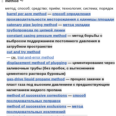
method
8
метод; способ; средство; приём; технология; система; порядок
barrel per acre method
—
способ определения
производительности месторождения с единицы площади
catenary pipe laying method
—
метод укладки
трубопровода по цепной линии
constant casing pressure method
— метод борьбы с
выбросом поддержанием постоянного давления в
затрубном пространстве
cut and try method
—
см.
trial-and-error method
displacement method of plugging
— цементирование через
заливочные трубы (без пробок, с вытеснением
цементного раствора буровым)
gas-drive liquid propane method
— процесс закачки в
пласт газа под высоким давлением с предшествующим
нагнетанием жидкого пропана
method of successive corrections
—
способ
последовательных поправок
method of successive exclusions
—
метод
последовательных исключений