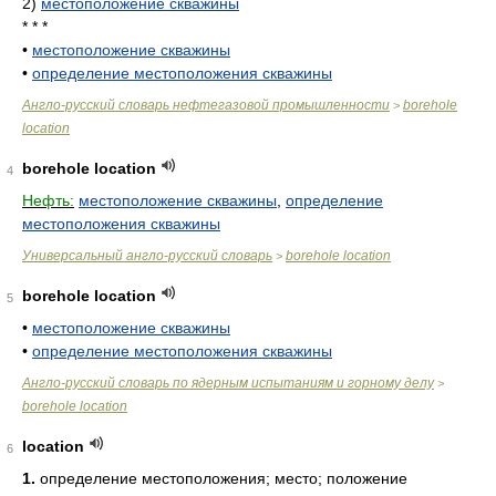
2)
местоположение скважины
* * *
•
местоположение скважины
•
определение местоположения скважины
Англо-русский словарь нефтегазовой промышленности
borehole
>
location
borehole location
4
Нефть:
местоположение скважины
,
определение
местоположения скважины
Универсальный англо-русский словарь
borehole location
>
borehole location
5
•
местоположение скважины
•
определение местоположения скважины
Англо-русский словарь по ядерным испытаниям и горному делу
>
borehole location
location
6
1.
определение местоположения; место; положение