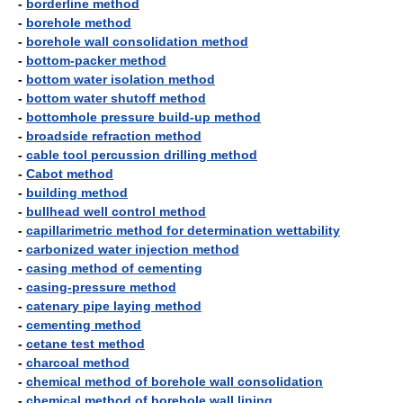
-
borderline method
-
borehole method
-
borehole wall consolidation method
-
bottom-packer method
-
bottom water isolation method
-
bottom water shutoff method
-
bottomhole pressure build-up method
-
broadside refraction method
-
cable tool percussion drilling method
-
Cabot method
-
building method
-
bullhead well control method
-
capillarimetric method for determination wettability
-
carbonized water injection method
-
casing method of cementing
-
casing-pressure method
-
catenary pipe laying method
-
cementing method
-
cetane test method
-
charcoal method
-
chemical method of borehole wall consolidation
-
chemical method of borehole wall lining