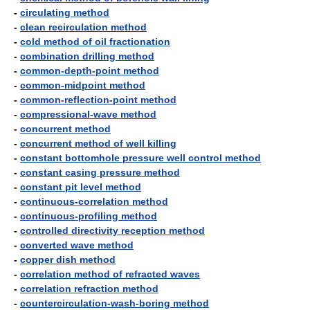
-
circulating method
-
clean recirculation method
-
cold method of oil fractionation
-
combination drilling method
-
common-depth-point method
-
common-midpoint method
-
common-reflection-point method
-
compressional-wave method
-
concurrent method
-
concurrent method of well killing
-
constant bottomhole pressure well control method
-
constant casing pressure method
-
constant pit level method
-
continuous-correlation method
-
continuous-profiling method
-
controlled directivity reception method
-
converted wave method
-
copper dish method
-
correlation method of refracted waves
-
correlation refraction method
-
countercirculation-wash-boring method