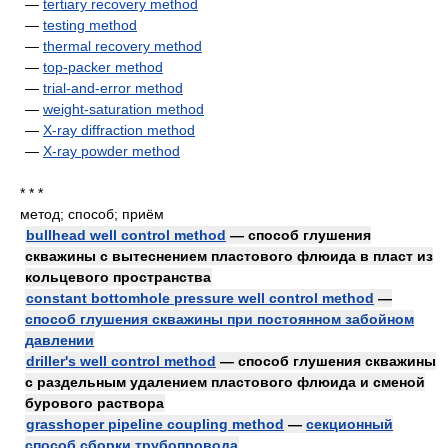
—
tertiary recovery method
—
testing method
—
thermal recovery method
—
top-packer method
—
trial-and-error method
—
weight-saturation method
—
X-ray diffraction method
—
X-ray powder method
* * *
метод; способ; приём
bullhead well control method
— способ глушения
скважины с вытеснением пластового флюида в пласт из
кольцевого пространства
constant bottomhole pressure well control method
—
способ глушения скважины при постоянном забойном
давлении
driller's well control method
— способ глушения скважины
с раздельным удалением пластового флюида и сменой
бурового раствора
grasshoper pipeline coupling method
—
секционный
способ сборки трубопровода