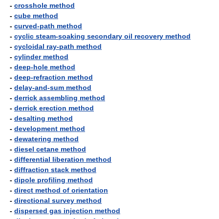
-
crosshole method
-
cube method
-
curved-path method
-
cyclic steam-soaking secondary oil recovery method
-
cycloidal ray-path method
-
cylinder method
-
deep-hole method
-
deep-refraction method
-
delay-and-sum method
-
derrick assembling method
-
derrick erection method
-
desalting method
-
development method
-
dewatering method
-
diesel cetane method
-
differential liberation method
-
diffraction stack method
-
dipole profiling method
-
direct method of orientation
-
directional survey method
-
dispersed gas injection method