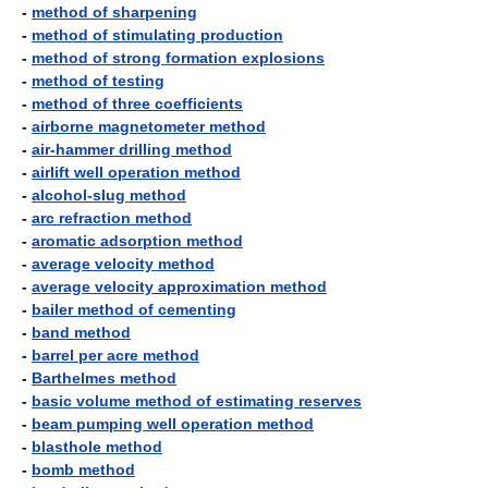
-
method of sharpening
-
method of stimulating production
-
method of strong formation explosions
-
method of testing
-
method of three coefficients
-
airborne magnetometer method
-
air-hammer drilling method
-
airlift well operation method
-
alcohol-slug method
-
arc refraction method
-
aromatic adsorption method
-
average velocity method
-
average velocity approximation method
-
bailer method of cementing
-
band method
-
barrel per acre method
-
Barthelmes method
-
basic volume method of estimating reserves
-
beam pumping well operation method
-
blasthole method
-
bomb method