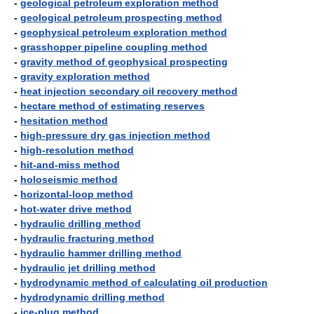
-
geological petroleum exploration method
-
geological petroleum prospecting method
-
geophysical petroleum exploration method
-
grasshopper pipeline coupling method
-
gravity method of geophysical prospecting
-
gravity exploration method
-
heat injection secondary oil recovery method
-
hectare method of estimating reserves
-
hesitation method
-
high-pressure dry gas injection method
-
high-resolution method
-
hit-and-miss method
-
holoseismic method
-
horizontal-loop method
-
hot-water drive method
-
hydraulic drilling method
-
hydraulic fracturing method
-
hydraulic hammer drilling method
-
hydraulic jet drilling method
-
hydrodynamic method of calculating oil production
-
hydrodynamic drilling method
-
ice-plug method