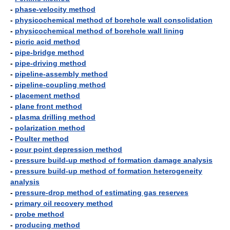
-
phase-velocity method
-
physicochemical method of borehole wall consolidation
-
physicochemical method of borehole wall lining
-
picric acid method
-
pipe-bridge method
-
pipe-driving method
-
pipeline-assembly method
-
pipeline-coupling method
-
placement method
-
plane front method
-
plasma drilling method
-
polarization method
-
Poulter method
-
pour point depression method
-
pressure build-up method of formation damage analysis
-
pressure build-up method of formation heterogeneity
analysis
-
pressure-drop method of estimating gas reserves
-
primary oil recovery method
-
probe method
-
producing method