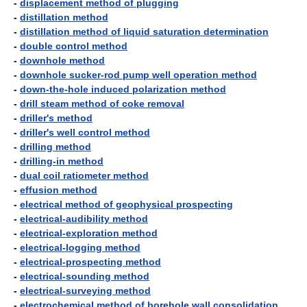
-
displacement method of plugging
-
distillation method
-
distillation method of liquid saturation determination
-
double control method
-
downhole method
-
downhole sucker-rod pump well operation method
-
down-the-hole induced polarization method
-
drill steam method of coke removal
-
driller's method
-
driller's well control method
-
drilling method
-
drilling-in method
-
dual coil ratiometer method
-
effusion method
-
electrical method of geophysical prospecting
-
electrical-audibility method
-
electrical-exploration method
-
electrical-logging method
-
electrical-prospecting method
-
electrical-sounding method
-
electrical-surveying method
-
electrochemical method of borehole wall consolidation