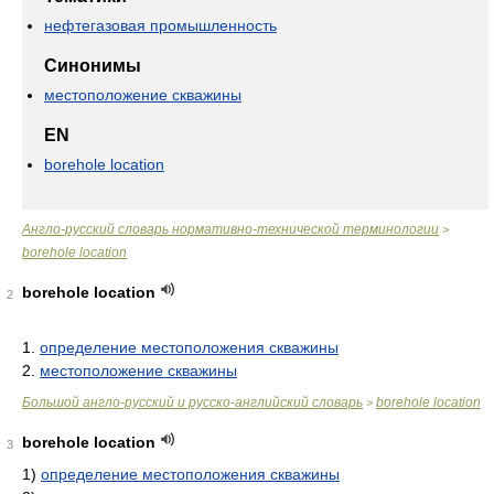
нефтегазовая промышленность
Синонимы
местоположение скважины
EN
borehole location
Англо-русский словарь нормативно-технической терминологии
>
borehole location
borehole location
2
1.
определение местоположения скважины
2.
местоположение скважины
Большой англо-русский и русско-английский словарь
borehole location
>
borehole location
3
1)
определение местоположения скважины