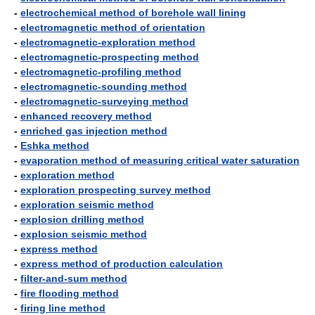
-
electrochemical method of borehole wall lining
-
electromagnetic method of orientation
-
electromagnetic-exploration method
-
electromagnetic-prospecting method
-
electromagnetic-profiling method
-
electromagnetic-sounding method
-
electromagnetic-surveying method
-
enhanced recovery method
-
enriched gas injection method
-
Eshka method
-
evaporation method of measuring critical water saturation
-
exploration method
-
exploration prospecting survey method
-
exploration seismic method
-
explosion drilling method
-
explosion seismic method
-
express method
-
express method of production calculation
-
filter-and-sum method
-
fire flooding method
-
firing line method