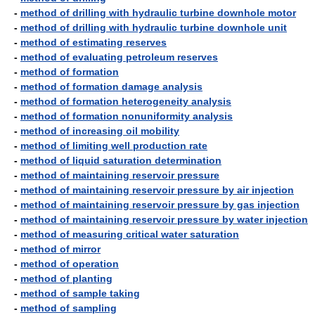
-
method of drilling with hydraulic turbine downhole motor
-
method of drilling with hydraulic turbine downhole unit
-
method of estimating reserves
-
method of evaluating petroleum reserves
-
method of formation
-
method of formation damage analysis
-
method of formation heterogeneity analysis
-
method of formation nonuniformity analysis
-
method of increasing oil mobility
-
method of limiting well production rate
-
method of liquid saturation determination
-
method of maintaining reservoir pressure
-
method of maintaining reservoir pressure by air injection
-
method of maintaining reservoir pressure by gas injection
-
method of maintaining reservoir pressure by water injection
-
method of measuring critical water saturation
-
method of mirror
-
method of operation
-
method of planting
-
method of sample taking
-
method of sampling