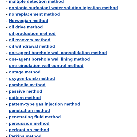
-
multiple detection method
-
nonionic surfactant water solution injection method
-
nonreplacement method
-
Norwegian method
-
oil drive method
-
oil production method
-
oil recovery method
-
oil withdrawal method
-
one-agent borehole wall consolidation method
-
one-agent borehole wall lining method
-
one-circulation well control method
-
outage method
-
oxygen-bomb method
-
parabolic method
-
passive method
-
pattern method
-
pattern-type gas injection method
-
penetration method
-
penetrating fluid method
-
percussion method
-
perforation method
-
Perkins method