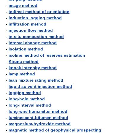
-
image method
-
indirect method of orientation
-
induction logging method
-
infiltration method
-
injection flow method
-
in-situ combustion method
-
interval change method
-
isolation method
-
isoline method of reserves estimation
-
Kiruna method
-
knock intensity method
-
lamp method
-
lean mixture rating method
-
liquid solvent injection method
-
logging method
-
long-hole method
-
long-interval method
-
long-wire transmitter method
-
luminescent-bitumen method
-
magnesium-hydroxide method
-
magnetic method of geophysical prospecting