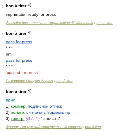
bon à tirer
3
imprimatur, ready for press
Glossaire des termes pour l'organisation d'événements
bon à tirer
>
bon à tirer
4
pass for press
* * *
nm
pass for press
* * *
‘passed for press’
Dictionnaire Français-Anglais
bon à tirer
>
bon à tirer
5
прил.
1)
коммер.
подписной оттиск
2)
полигр.
сигнальный экземпляр
3)
типогр.
(B.A.T.)
"в печать"
Французско-русский универсальный словарь
bon à tirer
>