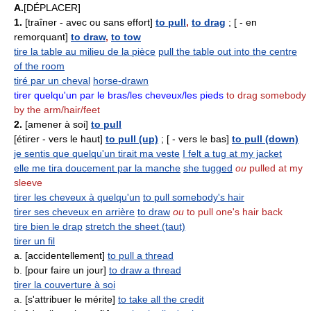
A.
[DÉPLACER]
1.
[traîner - avec ou sans effort]
to pull
,
to drag
; [ - en
remorquant]
to draw
,
to tow
tire la table au milieu de la pièce
pull the table out into the centre
of the room
tiré par un cheval
horse-drawn
tirer quelqu'un par le bras/les cheveux/les pieds
to drag somebody
by the arm/hair/feet
2.
[amener à soi]
to pull
[étirer - vers le haut]
to pull (up)
; [ - vers le bas]
to pull (down)
je sentis que quelqu'un tirait ma veste
I felt a tug at my jacket
elle me tira doucement par la manche
she tugged
ou
pulled at my
sleeve
tirer les cheveux à quelqu'un
to pull somebody's hair
tirer ses cheveux en arrière
to draw
ou
to pull one's hair back
tire bien le drap
stretch the sheet (taut)
tirer un fil
a. [accidentellement]
to pull a thread
b. [pour faire un jour]
to draw a thread
tirer la couverture à soi
a. [s'attribuer le mérite]
to take all the credit