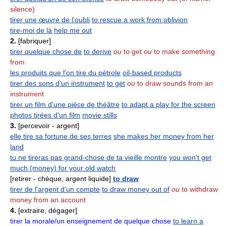
silence)
tirer une œuvre de l'oubli
to rescue a work from oblivion
tire-moi de là
help me out
2.
[fabriquer]
tirer quelque chose de
to derive
ou
to get
ou
to make something
from
les produits que l'on tire du pétrole
oil-based products
tirer des sons d'un instrument
to get
ou
to draw sounds from an
instrument
tirer un film d'une pièce de théâtre
to adapt a play for the screen
photos tirées d'un film
movie stills
3.
[percevoir - argent]
elle tire sa fortune de ses terres
she makes her money from her
land
tu ne tireras pas grand-chose de ta vieille montre
you won't get
much (money) for your old watch
[retirer - chèque, argent liquide]
to draw
tirer de l'argent d'un compte
to draw money out of
ou
to withdraw
money from an account
4.
[extraire, dégager]
tirer la morale/un enseignement de quelque chose
to learn a