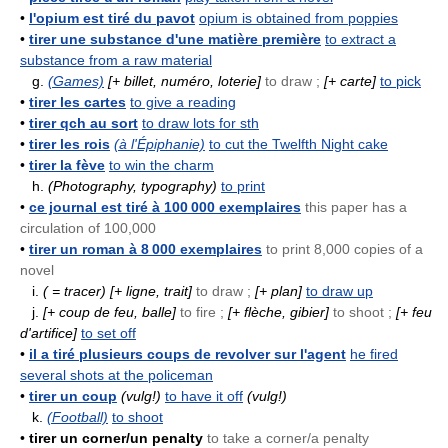
•
l'opium est tiré du pavot
opium is obtained from poppies
•
tirer une substance d'une matière première
to extract a
substance from a raw material
g.
(Games)
[+ billet, numéro, loterie]
to draw ;
[+ carte]
to pick
•
tirer les cartes
to give a reading
•
tirer qch au sort
to draw lots for sth
•
tirer les rois
(à l'Épiphanie)
to cut the Twelfth Night cake
•
tirer la fève
to win the charm
h.
(Photography, typography)
to print
•
ce journal est tiré à 100 000 exemplaires
this paper has a
circulation of 100,000
•
tirer un roman à 8 000 exemplaires
to print 8,000 copies of a
novel
i.
( = tracer)
[+ ligne, trait]
to draw ;
[+ plan]
to draw up
j.
[+ coup de feu, balle]
to fire ;
[+ flèche, gibier]
to shoot ;
[+ feu
d'artifice]
to set off
•
il a tiré plusieurs coups de revolver sur l'agent
he fired
several shots at the policeman
•
tirer un coup
(vulg!)
to have it off
(vulg!)
k.
(Football)
to shoot
•
tirer un corner/un penalty
to take a corner/a penalty