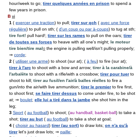
hour/week to go;
tirer quelques années en prison
to spend a
few years in prison.
B
vi
1
(
exercer une traction
) to pull;
tirer sur qch
(
avec une force
régulière
) to pull on sth; (
d'un coup ou par à-coups
) to tug at sth;
tire fort!
pull hard!;
tirer sur les rames
to pull on the oars;
tirer
de toutes ses forces
to heave with all one's might;
le moteur
tire bien/tire mal
○
the engine is pulling well/isn't pulling properly;
⇒
corde
;
2
(
utiliser une arme
) to shoot (sur at); (
à feu
) to fire (sur at);
tirer à l'arc
to shoot with a bow and arrow;
tirer à la carabine/à
l'arbalète
to shoot with a rifle/with a crossbow;
tirer pour tuer
to
shoot to kill;
tirer au fusil/en l'air/à balles réelles
to fire a
gun/into the air/with live ammunition;
tirer le premier
to fire first,
to shoot first;
se faire tirer dessus
to come under fire, to be shot
at; ⇒
boulet
;
elle lui a tiré dans la jambe
she shot him in the
leg;
3
Sport
(
au football
) to shoot; (
au handball, basket-ball
) to take a
shot;
tirer au but
(
au football
) to take a shot at goal;
4
(
choisir au hasard
)
tirer (au sort)
to draw lots;
on n'a qu'à
tirer
let's just draw lots; ⇒
paille
;