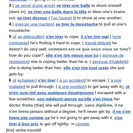
3
(
se servir d'une arme
)
se tirer une balle
to shoot oneself
(dans in);
se tirer une balle dans la tête
to blow one's brains
out;
se tirer dessus
(
l'un l'autre
)
lit
to shoot at one another;
4
(
exercer une traction
)
se tirer la moustache
to pull at one's
moustache;
5
○
(
se débrouiller
)
s'en tirer
to cope;
il s'en tire mal
(
forte
contrainte
) he's finding it hard to cope; (
travail délicat
) he
doesn't do very well;
comment est-ce que vous vous en tirez?
how do you cope?;
elle s'en tire mieux que lui
(
épreuve de
résistance
) she is coping better than he is; (
épreuve d'habileté
)
she is doing better than him;
elle s'en tire tout juste
she just
gets by;
6
○
(
échapper
)
s'en tirer
(
à un accident
) to escape; (
à une
maladie
) to pull through; (
à une punition
) to get away with it
○
;
je
m'en suis tiré avec quelques égratignures
I escaped with a
few scratches;
son médecin pense qu'elle s'en tirera
her
doctor thinks (that) she will pull through;
sans diplôme, il ne
s'en tirera jamais
without a degree, he'll never get by;
il ne s'en
tirera pas comme ça
he's not going to get away with it;
s'en
tirer à bon prix
to get off lightly; ⇒
compte
.
[tire] verbe transitif