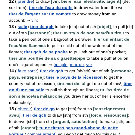
12
(
prendre
) to draw
[vin, bière, eau, électricité, argent]
(de,
sur from);
tirer de l'eau du puits
to draw water from the well;
tirer de l'argent sur un compte
to draw money from an
account; ⇒
vin
;
13
(
sortir
)
tirer de qch
to take [sth] out of sth
[objet]
; to pull [sb]
out of sth
[personne]
;
tirer un stylo de son sac/d'un tiroir
to
take a pen out of one's bag/out of a drawer;
tirer un enfant de
l'eau/des flammes
to pull a child out of the water/out of the
flames;
tirer qch de sa poche
to pull sth out of one's pocket;
tirer une bouffée de sa cigarette/pipe
to take a puff at
ou
on
one's cigarette/pipe; ⇒
épingle
,
marron
,
ver
;
14
(
faire sortir
)
tirer de qch
to get [sb/sth] out of sth
[personne,
pays, entreprise]
;
tirer le pays de la récession
to get the
country out of recession;
tire-moi de là!
get me out of this!;
tirer
qn d'une maladie
to pull sb through an illness;
tu l'as tirée de
son silence/sa mélancolie
you drew her out of her silence/her
melancholy;
15
(
obtenir
)
tirer de qn
to get [sth] from sb
[renseignement,
aveu]
;
tirer de qch
to draw [sth] from sth
[force, ressources]
;
to derive [sth] from sth
[orgueil, satisfaction]
; to make [sth] out
of sth
[argent]
;
tu ne tireras pas grand-chose de cette
voiture
(
comme argent
) you won't get much for this car; (