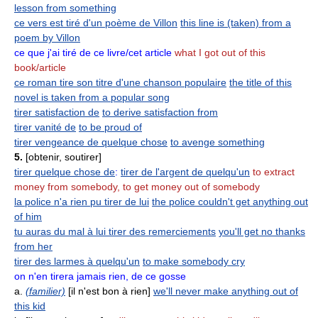
lesson from something
ce vers est tiré d'un poème de Villon
this line is (taken) from a
poem by Villon
ce que j'ai tiré de ce livre/cet article
what I got out of this
book/article
ce roman tire son titre d'une chanson populaire
the title of this
novel is taken from a popular song
tirer satisfaction de
to derive satisfaction from
tirer vanité de
to be proud of
tirer vengeance de quelque chose
to avenge something
5.
[obtenir, soutirer]
tirer quelque chose de
:
tirer de l'argent de quelqu'un
to extract
money from somebody, to get money out of somebody
la police n'a rien pu tirer de lui
the police couldn't get anything out
of him
tu auras du mal à lui tirer des remerciements
you'll get no thanks
from her
tirer des larmes à quelqu'un
to make somebody cry
on n'en tirera jamais rien, de ce gosse
a.
(familier)
[il n'est bon à rien]
we'll never make anything out of
this kid