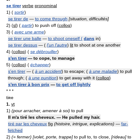
se tirer
verbe
pronominal
1)
(
sortir
)
se tirer de
—
to come through
[situation, difficultés]
2)
(
sl
) (
partir
) to push off (
colloq
)
3)
(
avec une arme
)
se tirer une balle
—
to shoot oneself (
dans
in)
se tirer dessus
— (
l'un l'autre
)
lit
to shoot at one another
4)
(
colloq
) (
se débrouiller
)
s'en tirer
— to cope, to manage
5)
(
colloq
) (
échapper
)
s'en tirer
— (
à un accident
) to escape; (
à une maladie
) to pull
through; (
à une punition
) to get away with it (
colloq
)
s'en tirer à bon prix
—
to get off lightly
* * *
tiʀe
1.
vt
1)
(pour arracher, amener à soi)
to pull
Il m'a tiré les cheveux. — He pulled my hair.
tiré par les cheveux
fig
(histoire, intrigue, explications)
—
far-
fetched
2)
(= fermer) [volet, porte, trappe]
to pull to, to close,
[rideau]
to