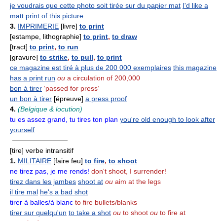
je voudrais que cette photo soit tirée sur du papier mat
I'd like a
matt print of this picture
3.
IMPRIMERIE
[livre]
to print
[estampe, lithographie]
to print
,
to draw
[tract]
to print
,
to run
[gravure]
to strike
,
to pull
,
to print
ce magazine est tiré à plus de 200 000 exemplaires
this magazine
has a print run
ou
a circulation of 200,000
bon à tirer
‘passed for press’
un bon à tirer
[épreuve]
a press proof
4.
(Belgique & locution)
tu es assez grand, tu tires ton plan
you're old enough to look after
yourself
————————
[tire] verbe intransitif
1.
MILITAIRE
[faire feu]
to fire
,
to shoot
ne tirez pas, je me rends!
don't shoot, I surrender!
tirez dans les jambes
shoot at
ou
aim at the legs
il tire mal
he's a bad shot
tirer à balles/à blanc
to fire bullets/blanks
tirer sur quelqu'un
to take a shot
ou
to shoot
ou
to fire at