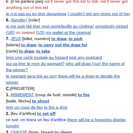
b. [il ne parlera pas]
we'll never get this kid to talk, we'll never get
anything out of this kid
je n'ai pas pu en tirer davantage
I couldn't get any more out of her
6.
(familier)
[voler]
je me suis fait tirer mon portefeuille au cinéma!
somebody nicked
(UK)
ou
swiped
(US)
my wallet at the cinema!
7.
JEUX
[billet, numéro]
to draw
,
to pick
[loterie]
to draw
,
to carry out the draw for
[carte]
to draw
,
to take
tirez une carte postale au hasard
pick any postcard
qui va tirer le nom du gagnant?
who will draw (out) the name of
the winner?
le gagnant sera tiré au sort
there will be a draw to decide the
winner
C.
[PROJETER]
1.
ARMEMENT
[coup de fusil, missile]
to fire
[balle, flèche]
to shoot
tirer un coup de feu
to fire a shot
2.
[feu d'artifice]
to set off
ce soir, on tirera un feu d'artifice
there will be a fireworks display
tonight
3.
CHASSE
[lapin, faisan]
to shoot