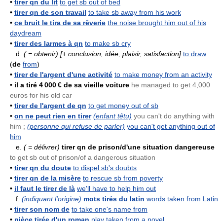
•
tirer qn du lit
to get sb out of bed
•
tirer qn de son travail
to take sb away from his work
•
ce bruit le tira de sa rêverie
the noise brought him out of his
daydream
•
tirer des larmes à qn
to make sb cry
d.
( = obtenir)
[+ conclusion, idée, plaisir, satisfaction]
to draw
(
de
from
)
•
tirer de l'argent d'une activité
to make money from an activity
•
il a tiré 4 000 € de sa vieille voiture
he managed to get 4,000
euros for his old car
•
tirer de l'argent de qn
to get money out of sb
•
on ne peut rien en tirer
(enfant têtu)
you can't do anything with
him ;
(personne qui refuse de parler)
you can't get anything out of
him
e.
( = délivrer)
tirer qn de prison/d'une situation dangereuse
to get sb out of prison/of a dangerous situation
•
tirer qn du doute
to dispel sb's doubts
•
tirer qn de la misère
to rescue sb from poverty
•
il faut le tirer de là
we'll have to help him out
f.
(indiquant l'origine)
mots tirés du latin
words taken from Latin
•
tirer son nom de
to take one's name from
•
pièce tirée d'un roman
play taken from a novel