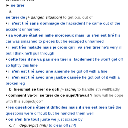
►
se tirer
a.
se tirer de
[+ danger, situation]
to get o.s. out of
•
il s'est tiré sans dommage de l'accident
he came out of the
accident unharmed
•
sa voiture était en mille morceaux mais lui s'en est tiré
his
car was smashed to pieces but he escaped unharmed
•
il est très malade mais je crois qu'il va s'en tirer
he's very ill
but I think he'll pull through
•
cette fois il ne va pas s'en tirer si facilement
he won't get off
so lightly this time
•
il s'en est tiré avec une amende
he got off with a fine
•
il s'en est tiré avec une jambe cassée
he got out of it with a
broken leg
b.
bien/mal se tirer de qch
[+ tâche]
to handle sth well/badly
•
comment va-t-il se tirer de ce sujet/travail ?
how will he cope
with this subject/job?
•
les questions étaient difficiles mais il s'en est bien tiré
the
questions were difficult but he handled them well
•
on s'en tire tout juste
we just scrape by
c.
( = déguerpir)
(inf!)
to clear off
(inf)