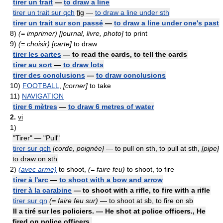
tirer un trait
—
to draw a line
tirer un trait sur qch
fig
—
to draw a line under sth
tirer un trait sur son passé
—
to draw a line under one's past
8)
(= imprimer) [journal, livre, photo]
to print
9)
(= choisir) [carte]
to draw
tirer les cartes
— to read the cards, to tell the cards
tirer au sort
—
to draw lots
tirer des conclusions
—
to draw conclusions
10)
FOOTBALL
,
[corner]
to take
11)
NAVIGATION
tirer 6 mètres
—
to draw 6 metres of water
2.
vi
1)
"Tirer" — "Pull"
tirer sur qch
[corde, poignée]
— to pull on sth, to pull at sth,
[pipe]
to draw on sth
2)
(avec arme)
to shoot,
(= faire feu)
to shoot, to fire
tirer à l'arc
—
to shoot with a bow and arrow
tirer à la carabine
— to shoot with a rifle, to fire with a rifle
tirer sur qn
(= faire feu sur)
— to shoot at sb, to fire on sb
Il a tiré sur les policiers. — He shot at police officers., He
fired on police officers.