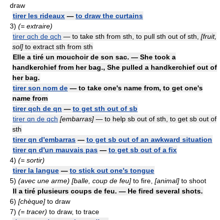
draw
tirer les rideaux
—
to draw the curtains
3)
(= extraire)
tirer qch de qch
— to take sth from sth, to pull sth out of sth,
[fruit,
sol]
to extract sth from sth
Elle a tiré un mouchoir de son sac. — She took a
handkerchief from her bag., She pulled a handkerchief out of
her bag.
tirer son nom de
— to take one's name from, to get one's
name from
tirer qch de qn
—
to get sth out of sb
tirer qn de qch
[embarras]
— to help sb out of sth, to get sb out of
sth
tirer qn d'embarras
—
to get sb out of an awkward situation
tirer qn d'un mauvais pas
—
to get sb out of a fix
4)
(= sortir)
tirer la langue
—
to stick out one's tongue
5)
(avec une arme) [balle, coup de feu]
to fire,
[animal]
to shoot
Il a tiré plusieurs coups de feu. — He fired several shots.
6)
[chèque]
to draw
7)
(= tracer)
to draw, to trace