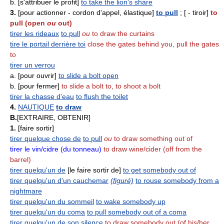
b. [s'attribuer le profit]
to take the lion's share
3.
[pour actionner - cordon d'appel, élastique]
to pull
; [ - tiroir]
to
pull (open
ou
out)
tirer les rideaux
to pull
ou
to draw the curtains
tire le portail derrière toi
close the gates behind you, pull the gates
to
tirer un verrou
a. [pour ouvrir]
to slide a bolt open
b. [pour fermer]
to slide a bolt to, to shoot a bolt
tirer la chasse d'eau
to flush the toilet
4.
NAUTIQUE
to draw
B.
[EXTRAIRE, OBTENIR]
1.
[faire sortir]
tirer quelque chose de
to pull
ou
to draw something out of
tirer le vin/cidre (du tonneau)
to draw wine/cider (off from the
barrel)
tirer quelqu'un de
[le faire sortir de]
to get somebody out of
tirer quelqu'un d'un cauchemar
(figuré)
to rouse somebody from a
nightmare
tirer quelqu'un du sommeil
to wake somebody up
tirer quelqu'un du coma
to pull somebody out of a coma
tirer quelqu'un de son silence
to draw somebody out (of his/her