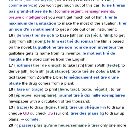
comme service
) you won't get much out of this car;
tu ne tireras
pas grand-chose de lui
(
comme argent, renseignements,
preuve d'intelligence
) you won't get much out of him;
tirer le
maximum de la situation
to make the most of the situation;
tirer
un son d'un instrument
to get a note out of an instrument;
16
(
dériver
)
tirer de qch
to base [sth] on sth
[récit, film]
; to get
[sth] from sth
[nom]
;
le film est tiré du roman
the film is based
on the novel;
la guillotine tire son nom de son inventeur
the
guillotine gets its name from its inventor;
le mot est tiré de
l'anglais
the word comes from the English;
17
(
extraire
)
tirer de qn/qch
to take [sth] from sb/sth
[texte]
; to
derive [sth] from sth
[substance]
;
texte tiré de Zola/la Bible
text taken from Zola/the Bible;
le médicament est tiré d'une
plante
the drug comes from a plant;
18
(
faire un tirage
) to print
[livre, tract, texte, négatif]
; to run
off
[épreuve, exemplaire]
;
journal tiré à dix mille exemplaires
newspaper with a circulation of ten thousand;
19
(
tracer
) to draw
[ligne, trait]
;
tirer un chèque
Fin
to draw a
cheque
GB
ou
check
US
(sur on);
tirer des plans
fig
to draw up
plans; ⇒
comète
;
20
○
(
passer
)
plus qu'une heure/semaine à tirer
only one more