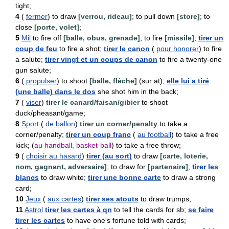
tight;
4
(
fermer
) to draw
[verrou, rideau]
; to pull down
[store]
; to
close
[porte, volet]
;
5
Mil
to fire off
[balle, obus, grenade]
; to fire
[missile]
;
tirer un
coup de feu
to fire a shot;
tirer le canon
(
pour honorer
) to fire
a salute;
tirer vingt et un coups de canon
to fire a twenty-one
gun salute;
6
(
propulser
) to shoot
[balle, flèche]
(sur at);
elle lui a tiré
(une balle) dans le dos
she shot him in the back;
7
(
viser
)
tirer le canard/faisan/gibier
to shoot
duck/pheasant/game;
8
Sport
(
de ballon
)
tirer un corner/penalty
to take a
corner/penalty;
tirer un coup franc
(
au football
) to take a free
kick; (
au handball, basket-ball
) to take a free throw;
9
(
choisir au hasard
)
tirer (au sort)
to draw
[carte, loterie,
nom, gagnant, adversaire]
; to draw for
[partenaire]
;
tirer les
blancs
to draw white;
tirer une bonne carte
to draw a strong
card;
10
Jeux
(
aux cartes
)
tirer ses atouts
to draw trumps;
11
Astrol
tirer les cartes à qn
to tell the cards for sb;
se faire
tirer les cartes
to have one's fortune told with cards;