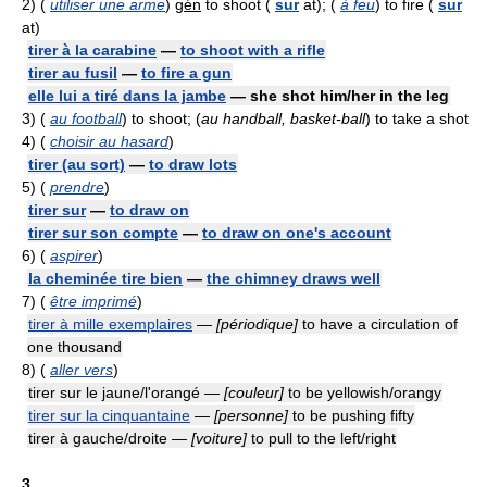
2)
(
utiliser une arme
)
gén
to shoot (
sur
at); (
à feu
) to fire (
sur
at)
tirer à la carabine
—
to shoot with a rifle
tirer au fusil
—
to fire a gun
elle lui a tiré dans la jambe
— she shot him/her in the leg
3)
(
au football
) to shoot; (
au handball, basket-ball
) to take a shot
4)
(
choisir au hasard
)
tirer (au sort)
—
to draw lots
5)
(
prendre
)
tirer sur
—
to draw on
tirer sur son compte
—
to draw on one's account
6)
(
aspirer
)
la cheminée tire bien
—
the chimney draws well
7)
(
être imprimé
)
tirer à mille exemplaires
—
[périodique]
to have a circulation of
one thousand
8)
(
aller vers
)
tirer sur le jaune/l'orangé —
[couleur]
to be yellowish/orangy
tirer sur la cinquantaine
—
[personne]
to be pushing fifty
tirer à gauche/droite —
[voiture]
to pull to the left/right
3.