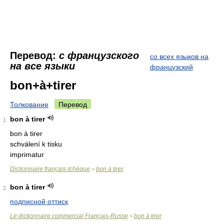
Перевод:
с французского
со всех языков на
на все языки
французский
bon+à+tirer
Толкование
Перевод
bon à tirer
1
bon à tirer
schválení k tisku
imprimatur
Dictionnaire français-tchèque
bon à tirer
>
bon à tirer
2
подписной оттиск
Le dictionnaire commercial Français-Russe
bon à tirer
>