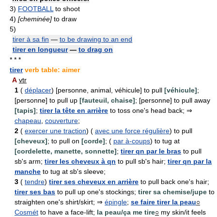
3)
FOOTBALL
to shoot
4)
[cheminée]
to draw
5)
tirer à sa fin
—
to be drawing to an end
tirer en longueur
—
to drag on
* * *
tirer
verb table: aimer
A
vtr
1
(
déplacer
) [personne, animal, véhicule] to pull
[véhicule]
;
[personne] to pull up
[fauteuil, chaise]
; [personne] to pull away
[tapis]
;
tirer la tête en arrière
to toss one's head back; ⇒
chapeau
,
couverture
;
2
(
exercer une traction
) (
avec une force régulière
) to pull
[cheveux]
; to pull on
[corde]
; (
par à-coups
) to tug at
[cordelette, manette, sonnette]
;
tirer qn par le bras
to pull
sb's arm;
tirer les cheveux à qn
to pull sb's hair;
tirer qn par la
manche
to tug at sb's sleeve;
3
(
tendre
)
tirer ses cheveux en arrière
to pull back one's hair;
tirer ses bas
to pull up one's stockings;
tirer sa chemise/jupe
to
straighten one's shirt/skirt; ⇒
épingle
;
se faire tirer la peau
○
Cosmét
to have a face-lift;
la peau/ça me tire
○
my skin/it feels