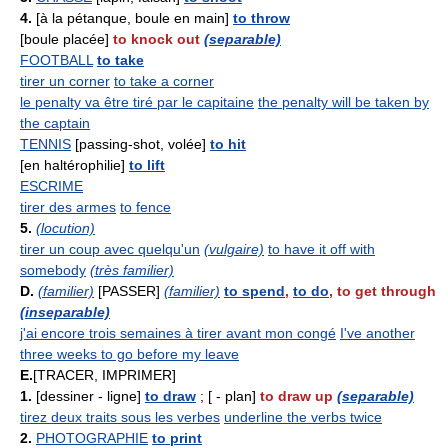
4.
[à la pétanque, boule en main]
to throw
[boule placée]
to knock out
(separable)
FOOTBALL
to take
tirer un corner
to take a corner
le penalty va être tiré par le capitaine
the penalty will be taken by
the captain
TENNIS
[passing-shot, volée]
to hit
[en haltérophilie]
to lift
ESCRIME
tirer des armes
to fence
5.
(locution)
tirer un coup avec quelqu'un
(vulgaire)
to have it off with
somebody
(très familier)
D.
(familier)
[PASSER]
(familier)
to spend
,
to do
,
to get through
(inseparable)
j'ai encore trois semaines à tirer avant mon congé
I've another
three weeks to go before my leave
E.
[TRACER, IMPRIMER]
1.
[dessiner - ligne]
to draw
; [ - plan]
to draw up
(separable)
tirez deux traits sous les verbes
underline the verbs twice
2.
PHOTOGRAPHIE
to print