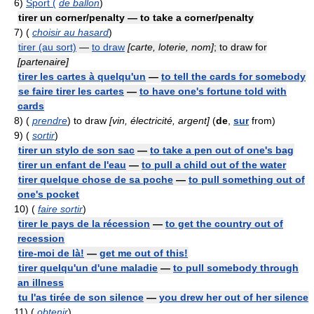
6)
Sport (
de ballon
)
tirer un corner/penalty — to take a corner/penalty
7)
(
choisir au hasard
)
tirer (au sort)
—
to draw
[carte, loterie, nom]
; to draw for
[partenaire]
tirer les cartes à quelqu'un
—
to tell the cards for somebody
se faire tirer les cartes
—
to have one's fortune told with
cards
8)
(
prendre
) to draw
[vin, électricité, argent]
(
de
,
sur
from)
9)
(
sortir
)
tirer un stylo de son sac
—
to take a pen out of one's bag
tirer un enfant de l'eau
—
to pull a child out of the water
tirer quelque chose de sa poche
—
to pull something out of
one's pocket
10)
(
faire sortir
)
tirer le pays de la récession
—
to get the country out of
recession
tire-moi de là!
—
get me out of this!
tirer quelqu'un d'une maladie
—
to pull somebody through
an illness
tu l'as tirée de son silence
—
you drew her out of her silence
11)
(
obtenir
)