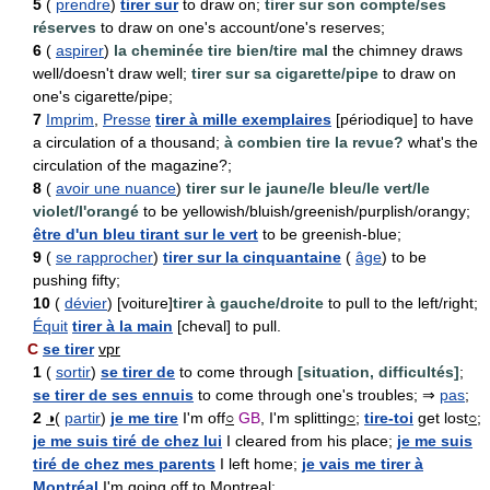
5
(
prendre
)
tirer sur
to draw on;
tirer sur son compte/ses
réserves
to draw on one's account/one's reserves;
6
(
aspirer
)
la cheminée tire bien/tire mal
the chimney draws
well/doesn't draw well;
tirer sur sa cigarette/pipe
to draw on
one's cigarette/pipe;
7
Imprim
,
Presse
tirer à mille exemplaires
[périodique] to have
a circulation of a thousand;
à combien tire la revue?
what's the
circulation of the magazine?;
8
(
avoir une nuance
)
tirer sur le jaune/le bleu/le vert/le
violet/l'orangé
to be yellowish/bluish/greenish/purplish/orangy;
être d'un bleu tirant sur le vert
to be greenish-blue;
9
(
se rapprocher
)
tirer sur la cinquantaine
(
âge
) to be
pushing fifty;
10
(
dévier
) [voiture]
tirer à gauche/droite
to pull to the left/right;
Équit
tirer à la main
[cheval] to pull.
C
se tirer
vpr
1
(
sortir
)
se tirer de
to come through
[situation, difficultés]
;
se tirer de ses ennuis
to come through one's troubles; ⇒
pas
;
2
◑
(
partir
)
je me tire
I'm off
○
GB
, I'm splitting
○
;
tire-toi
get lost
○
;
je me suis tiré de chez lui
I cleared from his place;
je me suis
tiré de chez mes parents
I left home;
je vais me tirer à
Montréal
I'm going off to Montreal;