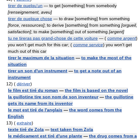
tirer de quelqu'un
— to get [something] from somebody
[renseignement, aveu]
tirer de quelque chose
— to draw [something] from something
[force, ressources]
; to derive [something] from something
[orgueil,
satisfaction]
; to make [something] out of something
[argent]
tu ne tireras pas grand-chose de cette voiture
— (
comme argent
)
you won't get much for this car; (
comme service
) you won't get
much out of this car
tirer le maximum de la situation
—
to make the most of the
situation
tirer un son d'un instrument
—
to get a note out of an
instrument
12)
(
dériver
)
le film est tiré du roman
—
the film is based on the novel
la guillotine tire son nom de son inventeur
—
the guillotine
gets its name from its inventor
le mot est tiré de l'anglais
—
the word comes from the
English
13)
(
extraire
)
texte tiré de Zola
—
text taken from Zola
le médicament est tiré d'une plante
—
the drug comes from a