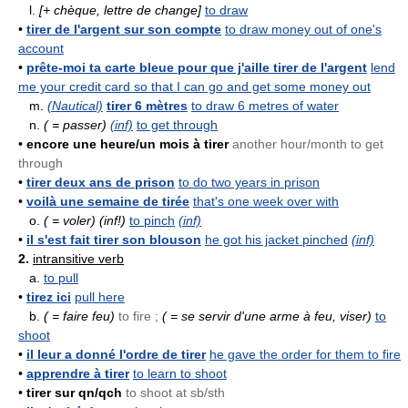
l.
[+ chèque, lettre de change]
to draw
•
tirer de l'argent sur son compte
to draw money out of one's
account
•
prête-moi ta carte bleue pour que j'aille tirer de l'argent
lend
me your credit card so that I can go and get some money out
m.
(Nautical)
tirer 6 mètres
to draw 6 metres of water
n.
( = passer)
(inf)
to get through
•
encore une heure/un mois à tirer
another hour/month to get
through
•
tirer deux ans de prison
to do two years in prison
•
voilà une semaine de tirée
that's one week over with
o.
( = voler)
(inf!)
to pinch
(inf)
•
il s'est fait tirer son blouson
he got his jacket pinched
(inf)
2.
intransitive verb
a.
to pull
•
tirez ici
pull here
b.
( = faire feu)
to fire ;
( = se servir d'une arme à feu, viser)
to
shoot
•
il leur a donné l'ordre de tirer
he gave the order for them to fire
•
apprendre à tirer
to learn to shoot
•
tirer sur qn/qch
to shoot at sb/sth