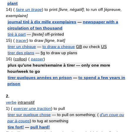
plant
14)
(
faire un tirage
) to print
[livre, négatif]
; to run off
[épreuve,
exemplaire]
journal tiré à dix mille exemplaires
—
newspaper with a
circulation of ten thousand
tiré à part
—
[texte]
off-printed
15)
(
tracer
) to draw
[ligne, trait]
tirer un chèque
—
to draw a cheque
GB
ou
check
US
tirer des plans
—
fig
to draw up plans
16)
(
colloq
) (
passer
)
plus qu'une heure/semaine à tirer — only one more
hour/week to go
tirer quelques années en prison
—
to spend a few years in
prison
2.
verbe
intransitif
1)
(
exercer une traction
) to pull
tirer sur quelque chose
— to pull on something; (
d'un coup ou
par à-coups
) to tug at something
tire fort!
—
pull hard!