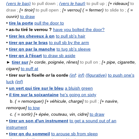
(vers le bas)
to pull down ;
(vers le haut)
to pull up ;
[+ rideaux]
to
draw ;
[+ tiroir]
to pull open ;
[+ verrou]
( = fermer)
to slide to ;
( =
ouvrir)
to draw
•
tire la porte
pull the door to
•
as-tu tiré le verrou ?
have you bolted the door?
•
tirer les cheveux à qn
to pull sb's hair
•
tirer qn par le bras
to pull sb by the arm
•
tirer qn par la manche
to tug sb's sleeve
•
tirer qn à l'écart
to draw sb aside
►
tirer sur
[+ corde, poignée, rênes]
to pull on ;
[+ pipe, cigarette,
cigare]
to puff at
•
tirer sur la ficelle
or
la corde
(inf
:
inf)
(figurative)
to push one's
luck
(inf)
•
un vert qui tire sur le bleu
a bluish green
•
il tire sur la soixantaine
he's going on sixty
b.
( = remorquer)
[+ véhicule, charge]
to pull ;
[+ navire,
remorque]
to tow
c.
( = sortir)
[+ épée, couteau, vin, cidre]
to draw
•
tirer un son d'un instrument
to get a sound out of an
instrument
•
tirer qn du sommeil
to arouse sb from sleep