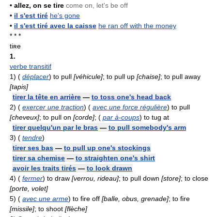
•
allez, on se tire
come on, let's be off
•
il s'est tiré
he's gone
•
il s'est tiré avec la caisse
he ran off with the money
* * *
tiʀe
1.
verbe transitif
1)
(
déplacer
) to pull
[véhicule]
; to pull up
[chaise]
; to pull away
[tapis]
tirer la tête en arrière
—
to toss one's head back
2)
(
exercer une traction
) (
avec une force régulière
) to pull
[cheveux]
; to pull on
[corde]
; (
par à-coups
) to tug at
tirer quelqu'un par le bras
—
to pull somebody's arm
3)
(
tendre
)
tirer ses bas
—
to pull up one's stockings
tirer sa chemise
—
to straighten one's shirt
avoir les traits tirés
—
to look drawn
4)
(
fermer
) to draw
[verrou, rideau]
; to pull down
[store]
; to close
[porte, volet]
5)
(
avec une arme
) to fire off
[balle, obus, grenade]
; to fire
[missile]
; to shoot
[flèche]