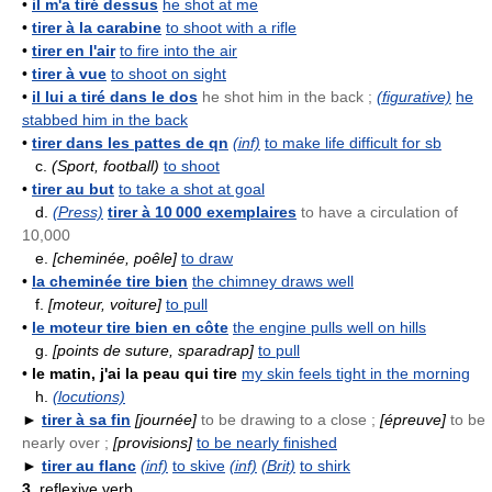
•
il m'a tiré dessus
he shot at me
•
tirer à la carabine
to shoot with a rifle
•
tirer en l'air
to fire into the air
•
tirer à vue
to shoot on sight
•
il lui a tiré dans le dos
he shot him in the back ;
(figurative)
he
stabbed him in the back
•
tirer dans les pattes de qn
(inf)
to make life difficult for sb
c.
(Sport, football)
to shoot
•
tirer au but
to take a shot at goal
d.
(Press)
tirer à 10 000 exemplaires
to have a circulation of
10,000
e.
[cheminée, poêle]
to draw
•
la cheminée tire bien
the chimney draws well
f.
[moteur, voiture]
to pull
•
le moteur tire bien en côte
the engine pulls well on hills
g.
[points de suture, sparadrap]
to pull
•
le matin, j'ai la peau qui tire
my skin feels tight in the morning
h.
(locutions)
►
tirer à sa fin
[journée]
to be drawing to a close ;
[épreuve]
to be
nearly over ;
[provisions]
to be nearly finished
►
tirer au flanc
(inf)
to skive
(inf)
(Brit)
to shirk
3.
reflexive verb