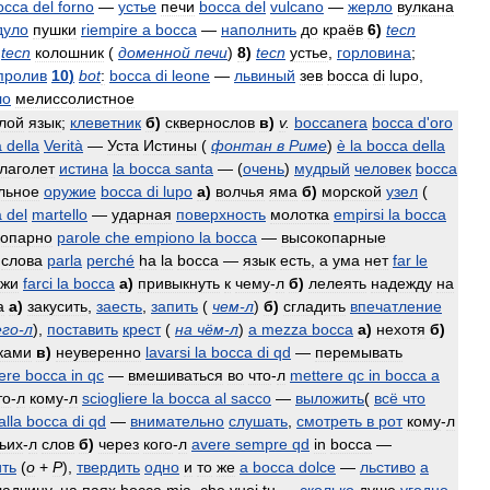
occa
del
forno
—
устье
печи
bocca
del
vulcano
—
жерло
вулкана
дуло
пушки
riempire
a
bocca
—
наполнить
до
краёв
6
)
tecn
tecn
колошник
(
доменной
печи
)
8
)
tecn
устье
,
горловина
;
пролив
10
)
bot
:
bocca
di
leone
—
львиный
зев
bocca
di
lupo
,
ло
мелиссолистное
лой
язык
;
клеветник
б
)
сквернослов
в
)
v
.
boccanera
bocca
d
'
oro
a
della
Verità
—
Уста
Истины
(
фонтан
в
Риме
)
è
la
bocca
della
глаголет
истина
la
bocca
santa
— (
очень
)
мудрый
человек
bocca
льное
оружие
bocca
di
lupo
а
)
волчья
яма
б
)
морской
узел
(
a
del
martello
—
ударная
поверхность
молотка
empirsi
la
bocca
копарно
parole
che
empiono
la
bocca
—
высокопарные
слова
parla
perché
ha
la
bocca
—
язык
есть
,
а
ума
нет
far
le
ожи
farci
la
bocca
а
)
привыкнуть
к
чему
-
л
б
)
лелеять
надежду
на
a
а
)
закусить
,
заесть
,
запить
(
чем
-
л
)
б
)
сгладить
впечатление
его
-
л
),
поставить
крест
(
на
чём
-
л
)
a
mezza
bocca
а
)
нехотя
б
)
ками
в
)
неуверенно
lavarsi
la
bocca
di
qd
—
перемывать
ere
bocca
in
qc
—
вмешиваться
во
что
-
л
mettere
qc
in
bocca
a
то
-
л
кому
-
л
sciogliere
la
bocca
al
sacco
—
выложить
(
всё
что
alla
bocca
di
qd
—
внимательно
слушать
,
смотреть
в
рот
кому
-
л
ьих
-
л
слов
б
)
через
кого
-
л
avere
sempre
qd
in
bocca
—
ить
(
о
+
P
),
твердить
одно
и
то
же
a
bocca
dolce
—
льстиво
a