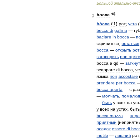
Большой
итальяно
-
рус
bocca
2
bócca
f
1
)
рот
;
уста
(
becco
di
gallina
—
гу
baciare
in
bocca
—
п
скривиться
,
остаться
bocca
—
открыть
рот
заговорить
non
aprir
bocca
a
qd
—
заткну
scappare
di
bocca
,
ve
языка
non
accostare
prendere
per
bocca
bocca
aperta
—
с
ра
—
молчать
,
помалки
—
быть
у
всех
на
уст
у
всех
на
устах
,
быть
bocca
mozza
—
нера
приятный
[
неприятн
осадок
essere
di
boc
inutile
—
лишний
рот