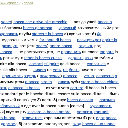
ский
словарь
bocca
>
поэт
)
bocca
che
arriva
alle
orecchie
—
рот
до
ушей
bocca
a
бы
бантиком
bocca
generosa
—
красивый
<
выразительный
>
рот
оцеловать
в
губы
storcere
la
bocca
а
)
кривить
рот
б
)
fig
недовольным
чем
-
л
far
tanto
di
bocca
—
разинуть
рот
aprire
la
;
разинуть
рот
(
тж
перен
)
aprire
bocca
—
открыть
рот
,
e
bocca
—
не
раскрывать
рта
,
не
проронить
ни
слова
tappare
la
ть
рот
кому
-
л
tener
la
bocca
cucita
—
держать
язык
за
зубами
nire
alla
bocca
,
lasciarsi
sfuggire
qc
di
bocca
—
сорваться
с
nulla
alla
bocca
—
ничего
не
есть
,
не
брать
ничего
в
рот
—
принимать
внутрь
(
лекарства
)
a
bocca
—
устно
,
словесно
a
зинутым
ртом
a
bocca
stretta
—
сквозь
зубы
stare
a
bocca
chiusa
вать
di
bocca
in
bocca
—
из
уст
в
уста
correre
di
bocca
in
bocca
ах
andare
per
le
bocche
di
tutti
,
essere
sulla
bocca
di
tutti
—
быть
притчей
во
языцех
2
)
пасть
3
)
вкус
bocca
delicata
—
лакомка
зборчивый
в
еде
aver
la
bocca
buona
[
cattiva
]
—
чувствовать
ый
]
вкус
во
рту
lasciare
la
bocca
amara
—
оставить
горький
ca
buona
—
отличаться
хорошим
аппетитом
4
)
рот
,
едок
bocca
,
дармоед
5
)
отверстие
;
апертура
;
зев
;
вход
bocca
di
un
tunnel