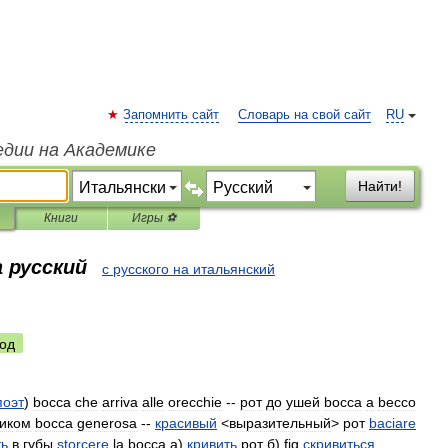
Запомнить сайт
Словарь на свой сайт
RU
едии на Академике
Найти!
Книги
Игры ⚽
 русский
с русского на итальянский
од
поэт
)
bocca
che
arriva
alle
orecchie
--
рот
до
ушей
bocca
a
becco
иком
bocca
generosa
--
красивый
<
выразительный
>
рот
baciare
ть
в
губы
storcere
la
bocca
а
)
кривить
рот
б
)
fig
скривиться
,