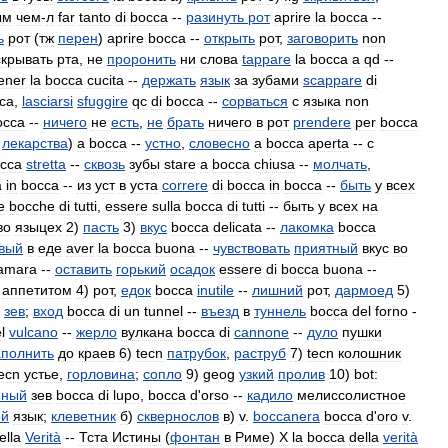
ым
чем
-
л
far
tanto
di
bocca
--
разинуть
рот
aprire
la
bocca
--
ь
рот
(
тж
перен
)
aprire
bocca
--
открыть
рот
,
заговорить
non
скрывать
рта
,
не
проронить
ни
слова
tappare
la
bocca
a
qd
--
ener
la
bocca
cucita
--
держать
язык
за
зубами
scappare
di
ca
,
lasciarsi
sfuggire
qc
di
bocca
--
сорваться
с
языка
non
occa
--
ничего
не
есть
,
не
брать
ничего
в
рот
prendere
per
bocca
(
лекарства
)
a
bocca
--
устно
,
словесно
a
bocca
aperta
--
с
cca
stretta
--
сквозь
зубы
stare
a
bocca
chiusa
--
молчать
,
a
in
bocca
--
из
уст
в
уста
correre
di
bocca
in
bocca
--
быть
у
всех
e
bocche
di
tutti
,
essere
sulla
bocca
di
tutti
--
быть
у
всех
на
во
языцех
2
)
пасть
3
)
вкус
bocca
delicata
--
лакомка
bocca
вый
в
еде
aver
la
bocca
buona
--
чувствовать
приятный
вкус
во
amara
--
оставить
горький
осадок
essere
di
bocca
buona
--
аппетитом
4
)
рот
,
едок
bocca
inutile
--
лишний
рот
,
дармоед
5
)
;
зев
;
вход
bocca
di
un
tunnel
--
въезд
в
туннель
bocca
del
forno
-
l
vulcano
--
жерло
вулкана
bocca
di
cannone
--
дуло
пушки
аполнить
до
краев
6
)
tecn
патрубок
,
раструб
7
)
tecn
колошник
ecn
устье
,
горловина
;
сопло
9
)
geog
узкий
пролив
10
)
bot:
иный
зев
bocca
di
lupo
,
bocca
d
'
orso
--
кадило
мелиссолистное
ой
язык
;
клеветник
б
)
сквернослов
в
)
v
.
boccanera
bocca
d
'
oro
v
.
ella
Verità
--
Тста
Истины
(
фонтан
в
Риме
)
Х
la
bocca
della
verità