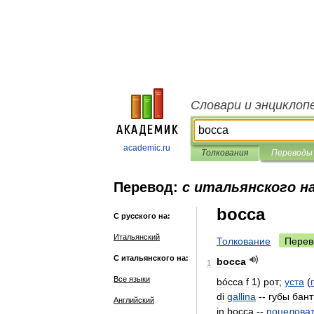
Словари и энциклоп
academic.ru
Толкования
Переводы
Перевод:
с итальянского на
bocca
С русского на:
Итальянский
Толкование
Перев
С итальянского на:
bocca
1
Все языки
bócca
f
1
)
рот
;
уста
(
di
gallina
--
губы
бант
Английский
in
bocca
--
поцелова