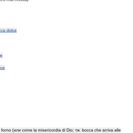
cca
dolce
ce
lce
forno
(
или
come
la
misericordia
di
Dio
;
тж
.
bocca
che
arriva
alle