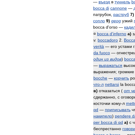
—
въезд
в
туннель
b
bocca
di
cannone
—
патрубок
,
раструб
7
)
сопло
9
)
geog
узкий
bocca
d
'
orso
—
кади
¤
bocca
d
'
inferno
а
)
з
v
.
boccadoro
2
.
Bocc
verità
—
его
устами
da
fuoco
—
огнестре
один
из
видов
)
bocc
—
выражаться
высо
выражения
;
громкие
bocche
—
корчить
р
что
-
л
nettarsi
la
bocc
в
)
отказаться
(
от
ч
сдержанно
,
с
оговор
косточки
кому
-
л
mett
qd
—
приписывать
ч
накипело
)
pendere
d
per
bocca
di
qd
а
)
с
ч
беспрестанно
говор