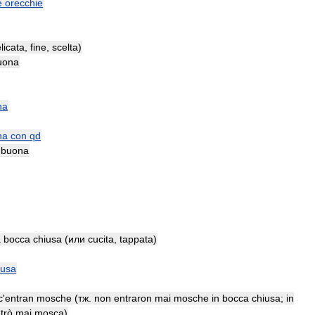
e
orecchie
licata
,
fine
,
scelta
)
uona
na
na
con
qd
buona
a
bocca
chiusa
(
или
cucita
,
tappata
)
iusa
c
'
entran
mosche
(
тж
.
non
entraron
mai
mosche
in
bocca
chiusa
;
in
trò
mai
mosca
)