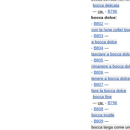
bocca
delicata
—
см
.
-
B796
bocca
dolce:
-
B802
—
con
la
(
или
colla
)
bo
-
B803
—
a
bocca
dolce
-
B804
—
lasciare
a
bocca
dol
-
B805
—
rimanere
a
bocca
do
-
B806
—
tenere
a
bocca
dolce
-
B807
—
fare
la
bocca
dolce
bocca
fine
—
см
.
-
B796
-
B808
—
bocca
inutile
-
B809
—
bocca
larga
come
un