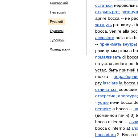
Болгарский
остаться
недовольн
открыть
рот
;
разинут
Немецкий
aprire
bocca
--
не
ра
Русский
заткнуть
рот
кому
-
л
t
bocca
,
venire
alla
boc
Суахили
accostare
nulla
alla
b
Турецкий
--
принимать
внутрь
Французский
разинутым
ртом
a
bo
помалкивать
di
bocc
на
устах
andare
per
l
устах
,
быть
притчей
mozza
--
неразборчи
рту
lasciare
la
bocca
отличаться
хорошим
отверстие
;
апертура
-
устье
печи
bocca
de
riempire
a
bocca
--
н
(
доменной
печи
)
8
)
t
bocca
di
leone
--
льв
bocca
d
'
inferno
а
)
зл
boccadoro
2
.
Bocca
d