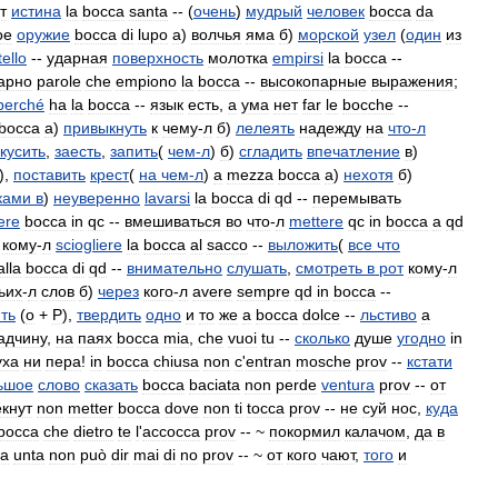
т
истина
la
bocca
santa
-- (
очень
)
мудрый
человек
bocca
da
ое
оружие
bocca
di
lupo
а
)
волчья
яма
б
)
морской
узел
(
один
из
ello
--
ударная
поверхность
молотка
empirsi
la
bocca
--
арно
parole
che
empiono
la
bocca
--
высокопарные
выражения
;
perché
ha
la
bocca
--
язык
есть
,
а
ума
нет
far
le
bocche
--
bocca
а
)
привыкнуть
к
чему
-
л
б
)
лелеять
надежду
на
что
-
л
кусить
,
заесть
,
запить
(
чем
-
л
)
б
)
сгладить
впечатление
в
)
),
поставить
крест
(
на
чем
-
л
)
a
mezza
bocca
а
)
нехотя
б
)
ками
в
)
неуверенно
lavarsi
la
bocca
di
qd
--
перемывать
ere
bocca
in
qc
--
вмешиваться
во
что
-
л
mettere
qc
in
bocca
a
qd
кому
-
л
sciogliere
la
bocca
al
sacco
--
выложить
(
все
что
alla
bocca
di
qd
--
внимательно
слушать
,
смотреть
в
рот
кому
-
л
ьих
-
л
слов
б
)
через
кого
-
л
avere
sempre
qd
in
bocca
--
ть
(
о
+
P
),
твердить
одно
и
то
же
a
bocca
dolce
--
льстиво
a
адчину
,
на
паях
bocca
mia
,
che
vuoi
tu
--
сколько
душе
угодно
in
уха
ни
пера
!
in
bocca
chiusa
non
c
'
entran
mosche
prov
--
кстати
ьшое
слово
сказать
bocca
baciata
non
perde
ventura
prov
--
от
екнут
non
metter
bocca
dove
non
ti
tocca
prov
--
не
суй
нос
,
куда
bocca
che
dietro
te
l
'
accocca
prov
-- ~
покормил
калачом
,
да
в
ca
unta
non
può
dir
mai
di
no
prov
-- ~
от
кого
чают
,
того
и