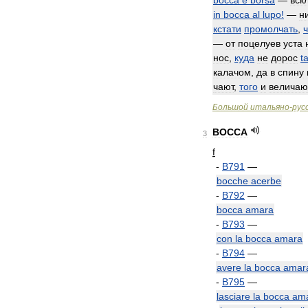
bocca
e
borsa
—
вск
in
bocca
al
lupo
!
—
н
кстати
промолчать
,
ч
—
от
поцелуев
уста
нос
,
куда
не
дорос
ta
калачом
,
да
в
спину
чают
,
того
и
величаю
Большой
итальяно
-
рус
BOCCA
3
f
-
B791
—
bocche
acerbe
-
B792
—
bocca
amara
-
B793
—
con
la
bocca
amara
-
B794
—
avere
la
bocca
amar
-
B795
—
lasciare
la
bocca
am