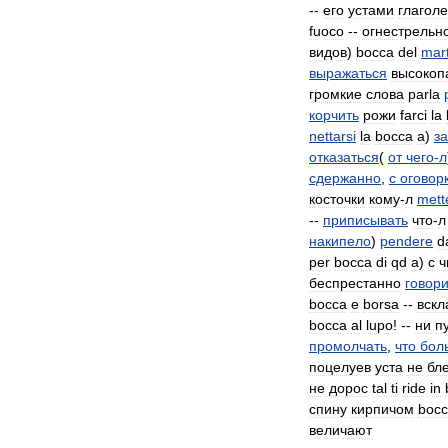
--
его
устами
глаголе
fuoco
--
огнестрельн
видов
)
bocca
del
mart
выражаться
высокоп
громкие
слова
parla
корчить
рожи
farci
la
nettarsi
la
bocca
а
)
за
отказаться
(
от
чего
-
л
сдержанно
,
с
оговор
косточки
кому
-
л
mett
--
приписывать
что
-
л
накипело
)
pendere
d
per
bocca
di
qd
а
)
с
ч
беспрестанно
говори
bocca
e
borsa
--
вскл
bocca
al
lupo
! --
ни
п
промолчать
,
что
бол
поцелуев
уста
не
бл
не
дорос
tal
ti
ride
in
спину
кирпичом
boc
величают