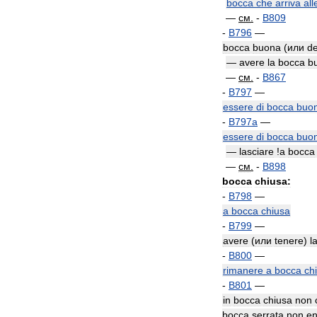
bocca
che
arriva
all
—
см
.
-
B809
-
B796
—
bocca
buona
(
или
de
—
avere
la
bocca
b
—
см
.
-
B867
-
B797
—
essere
di
bocca
buo
-
B797a
—
essere
di
bocca
buo
—
lasciare
!
а
bocca
—
см
.
-
B898
bocca
chiusa:
-
B798
—
a
bocca
chiusa
-
B799
—
avere
(
или
tenere
)
l
-
B800
—
rimanere
a
bocca
ch
-
B801
—
in
bocca
chiusa
non
bocca
serrata
non
en