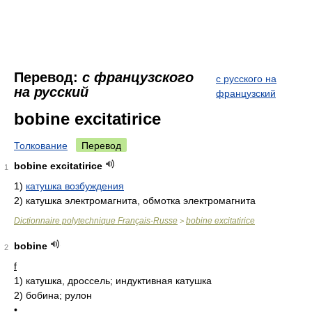
Перевод:
с французского
с русского на
на русский
французский
bobine excitatirice
Толкование
Перевод
bobine excitatirice
1
1)
катушка возбуждения
2)
катушка электромагнита, обмотка электромагнита
Dictionnaire polytechnique Français-Russe
bobine excitatirice
>
bobine
2
f
1)
катушка, дроссель; индуктивная катушка
2)
бобина; рулон
•