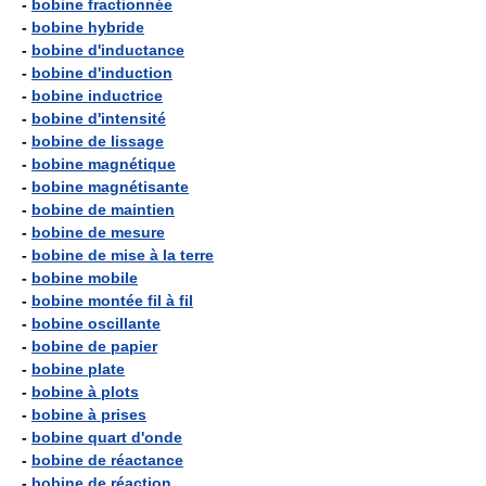
-
bobine fractionnée
-
bobine hybride
-
bobine d'inductance
-
bobine d'induction
-
bobine inductrice
-
bobine d'intensité
-
bobine de lissage
-
bobine magnétique
-
bobine magnétisante
-
bobine de maintien
-
bobine de mesure
-
bobine de mise à la terre
-
bobine mobile
-
bobine montée fil à fil
-
bobine oscillante
-
bobine de papier
-
bobine plate
-
bobine à plots
-
bobine à prises
-
bobine quart d'onde
-
bobine de réactance
-
bobine de réaction