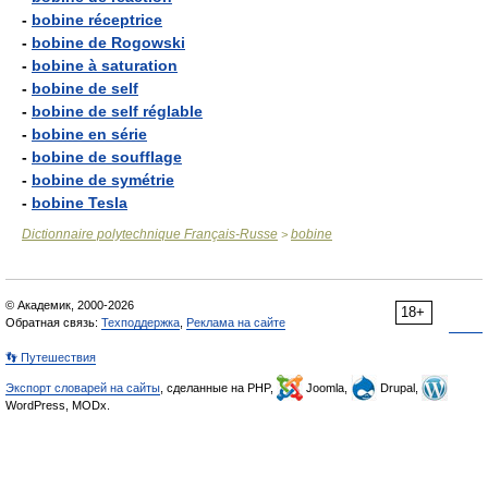
-
bobine réceptrice
-
bobine de Rogowski
-
bobine à saturation
-
bobine de self
-
bobine de self réglable
-
bobine en série
-
bobine de soufflage
-
bobine de symétrie
-
bobine Tesla
Dictionnaire polytechnique Français-Russe
bobine
>
© Академик, 2000-2026
18+
Обратная связь:
Техподдержка
,
Реклама на сайте
👣 Путешествия
Экспорт словарей на сайты
, сделанные на PHP,
Joomla,
Drupal,
WordPress, MODx.