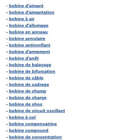
-
bobine d'aimant
-
bobine d'aimantation
-
bobine à air
-
bobine d'allumage
-
bobine en anneau
-
bobine annulaire
-
bobine antironflant
-
bobine d'armement
-
bobine d'arrêt
-
bobine de balayage
-
bobine de bifurcation
-
bobine de câble
-
bobine de cadrage
-
bobine de champ
-
bobine de charge
-
bobine de choc
-
bobine de circuit oscillant
-
bobine à col
-
bobine compensatrice
-
bobine compound
-
bobine de concentration