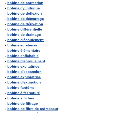
-
bobine de correction
-
bobine cylindrique
-
bobine de déflexion
-
bobine de démarrage
-
bobine de dérivation
-
bobine différentielle
-
bobine de drainage
-
bobine d'écoulement
-
bobine écrêteuse
-
bobine élémentaire
-
bobine enfichable
-
bobine d'enroulement
-
bobine excitatirice
-
bobine d'expansion
-
bobine exploratrice
-
bobine d'extinction
-
bobine fantôme
-
bobine à fer saturé
-
bobine à fiches
-
bobine de filtrage
-
bobine de filtre de redresseur