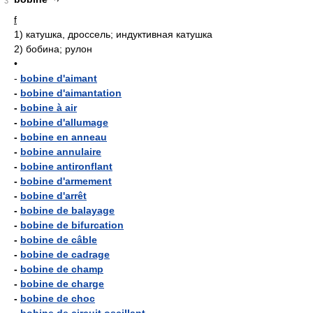
3
f
1)
катушка, дроссель; индуктивная катушка
2)
бобина; рулон
•
-
bobine d'aimant
-
bobine d'aimantation
-
bobine à air
-
bobine d'allumage
-
bobine en anneau
-
bobine annulaire
-
bobine antironflant
-
bobine d'armement
-
bobine d'arrêt
-
bobine de balayage
-
bobine de bifurcation
-
bobine de câble
-
bobine de cadrage
-
bobine de champ
-
bobine de charge
-
bobine de choc