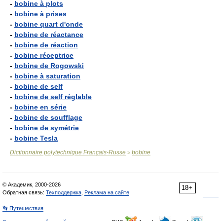
-
bobine à plots
-
bobine à prises
-
bobine quart d'onde
-
bobine de réactance
-
bobine de réaction
-
bobine réceptrice
-
bobine de Rogowski
-
bobine à saturation
-
bobine de self
-
bobine de self réglable
-
bobine en série
-
bobine de soufflage
-
bobine de symétrie
-
bobine Tesla
Dictionnaire polytechnique Français-Russe
bobine
>
© Академик, 2000-2026
18+
Обратная связь:
Техподдержка
,
Реклама на сайте
👣 Путешествия