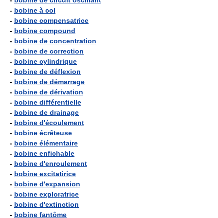
-
bobine de circuit oscillant
-
bobine à col
-
bobine compensatrice
-
bobine compound
-
bobine de concentration
-
bobine de correction
-
bobine cylindrique
-
bobine de déflexion
-
bobine de démarrage
-
bobine de dérivation
-
bobine différentielle
-
bobine de drainage
-
bobine d'écoulement
-
bobine écrêteuse
-
bobine élémentaire
-
bobine enfichable
-
bobine d'enroulement
-
bobine excitatirice
-
bobine d'expansion
-
bobine exploratrice
-
bobine d'extinction
-
bobine fantôme