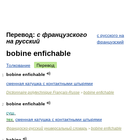
Перевод:
с французского
с русского на
на русский
французский
bobine enfichable
Толкование
Перевод
bobine enfichable
1
сменная катушка с контактными штырями
Dictionnaire polytechnique Français-Russe
bobine enfichable
>
bobine enfichable
2
сущ.
тех.
сменная катушка с контактными штырями
Французско-русский универсальный словарь
bobine enfichable
>
bobine