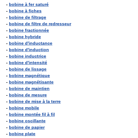
-
bobine à fer saturé
-
bobine à fiches
-
bobine de filtrage
-
bobine de filtre de redresseur
-
bobine fractionnée
-
bobine hybride
-
bobine d'inductance
-
bobine d'induction
-
bobine inductrice
-
bobine d'intensité
-
bobine de lissage
-
bobine magnétique
-
bobine magnétisante
-
bobine de maintien
-
bobine de mesure
-
bobine de mise à la terre
-
bobine mobile
-
bobine montée fil à fil
-
bobine oscillante
-
bobine de papier
-
bobine plate