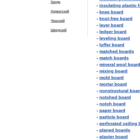
Хинди
-
insulating
plastic
Хорватский
-
knee
board
-
knot
-
free
board
Чешский
-
layer
board
Шведский
-
ledger
board
-
leveling
board
-
luffer
board
-
matched
boards
-
match
boards
-
mineral
wool
boar
-
mixing
board
-
mold
board
-
mortar
board
-
nonstructural
boar
-
notched
board
-
notch
board
-
paper
board
-
particle
board
-
perforated
ceiling
-
planed
boards
-
plaster
board