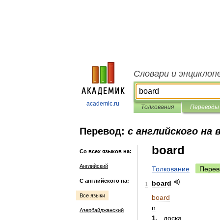
Словари и энциклоп
academic.ru
Толкования
Переводы
Перевод:
с английского на 
board
Со всех языков на:
Английский
Толкование
Перев
С английского на:
board
1
Все языки
board
n
Азербайджанский
1
.
доска