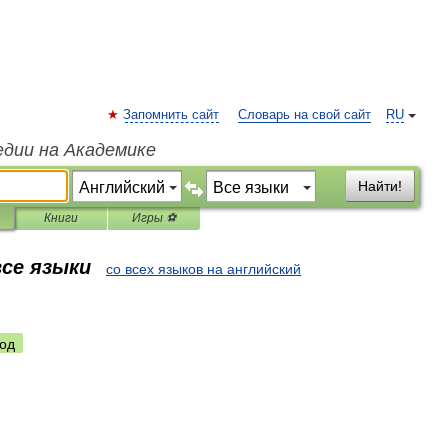
Запомнить сайт
Словарь на свой сайт
RU
едии на Академике
Найти!
Книги
Игры ⚽
все языки
со всех языков на английский
од