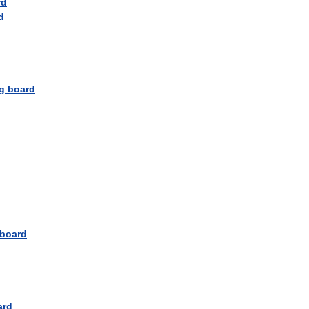
rd
d
g
board
board
ard