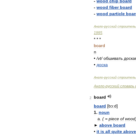
-
wood
chip
board
-
wood
fiber
board
-
wood
particle
boar
Англо
-
русский
строитель
1995
.
* * *
board
n
•
/
vt
/
обшивать
доска
•
доска
Англо
-
русский
строитель
Англо
-
русский
словарь
board
2
board
[
bɔ:d
]
1
.
noun
a
.
( =
piece
of
wood
►
above
board
•
it
is
all
quite
above