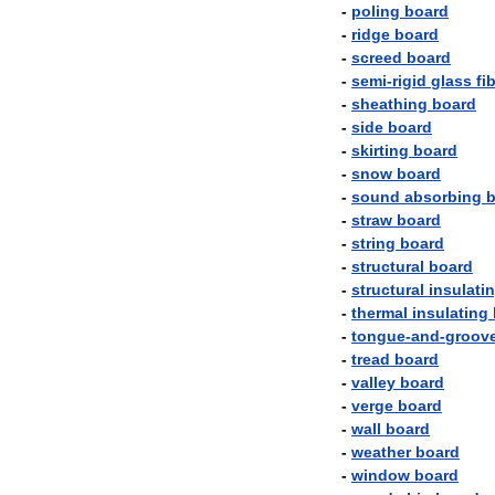
-
poling
board
-
ridge
board
-
screed
board
-
semi
-
rigid
glass
fi
-
sheathing
board
-
side
board
-
skirting
board
-
snow
board
-
sound
absorbing
b
-
straw
board
-
string
board
-
structural
board
-
structural
insulati
-
thermal
insulating
-
tongue
-
and
-
groov
-
tread
board
-
valley
board
-
verge
board
-
wall
board
-
weather
board
-
window
board