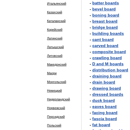
-
batter
boards
Итальянский
-
bevel
board
Казахский
-
boning
board
-
breast
board
Каталанский
-
bridge
board
Корейский
-
building
boards
Латинский
-
cant
board
-
carved
board
Латышский
-
composite
board
Литовский
-
crawling
board
-
D
and
M
boards
Македонский
-
distribution
board
Маори
-
draining
board
-
drain
board
Монгольский
-
drawing
board
Немецкий
-
dressed
boards
Нидерландский
-
duck
board
-
eaves
board
Норвежский
-
facing
board
Персидский
-
fascia
board
-
fat
board
Польский