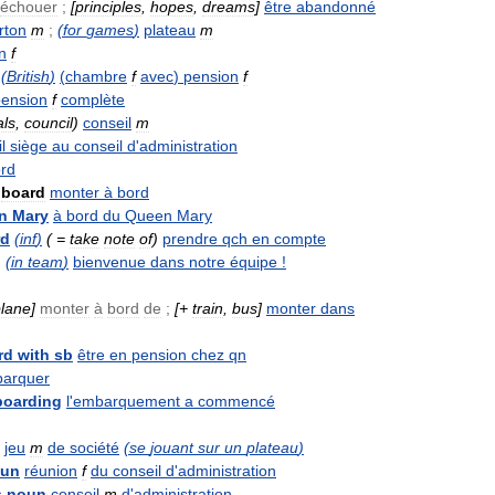
échouer
;
[
principles
,
hopes
,
dreams
]
être
abandonné
rton
m
;
(
for
games
)
plateau
m
n
f
(
British
)
(
chambre
f
avec
)
pension
f
pension
f
complète
als
,
council
)
conseil
m
il
siège
au
conseil
d
'
administration
rd
board
monter
à
bord
n
Mary
à
bord
du
Queen
Mary
rd
(
inf
)
( =
take
note
of
)
prendre
qch
en
compte
!
(
in
team
)
bienvenue
dans
notre
équipe
!
lane
]
monter
à
bord
de
;
[+
train
,
bus
]
monter
dans
rd
with
sb
être
en
pension
chez
qn
arquer
boarding
l
'
embarquement
a
commencé
jeu
m
de
société
(
se
jouant
sur
un
plateau
)
un
réunion
f
du
conseil
d
'
administration
s
noun
conseil
m
d
'
administration