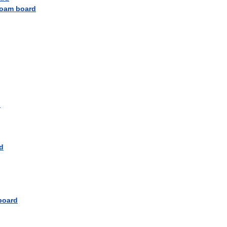
foam
board
d
d
board