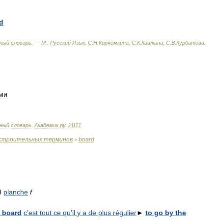
d
ный
словарь
. —
М
.
:
Русский
Язык
.
С
.
Н
.
Корчемкина
,
С
.
К
.
Кашкина
,
С
.
В
.
Курбатова
.
ми
2011
ный
словарь
.
Академик
.
ру
.
.
строительных
терминов
board
>
)
planche
f
board
c
'
est
tout
ce
qu
'
il
y
a
de
plus
régulier
►
to
go
by
the