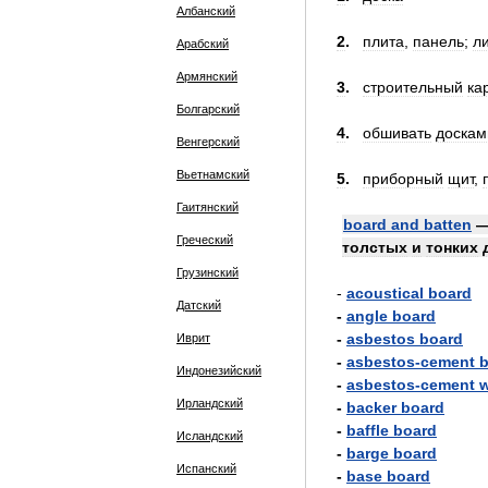
Албанский
2
.
плита
,
панель
;
л
Арабский
Армянский
3
.
строительный
ка
Болгарский
4
.
обшивать
доскам
Венгерский
Вьетнамский
5
.
приборный
щит
,
Гаитянский
board
and
batten
Греческий
толстых
и
тонких
Грузинский
-
acoustical
board
Датский
-
angle
board
-
asbestos
board
Иврит
-
asbestos
-
cement
b
Индонезийский
-
asbestos
-
cement
w
Ирландский
-
backer
board
-
baffle
board
Исландский
-
barge
board
Испанский
-
base
board