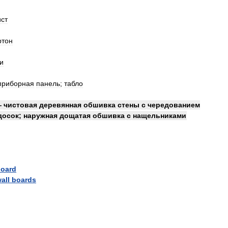
ист
ртон
и
приборная
панель
;
табло
—
чистовая
деревянная
обшивка
стены
с
чередованием
досок
;
наружная
дощатая
обшивка
с
нащельниками
oard
all
boards