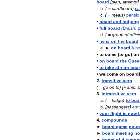
board
[
plan
,
attempt
]
b
.
( =
cardboard
)
ca
c
.
( =
meals
)
pensio
•
board
and
lodging
•
full
board
(
British
)
d
.
( =
group
of
offici
•
he
is
on
the
board
e
.
►
on
board
à
bo
•
to
come
(
or
go
)
on
•
on
board
the
Quee
•
to
take
sth
on
boa
•
welcome
on
board
2
.
transitive
verb
( =
go
on
to
)
[+
ship
,
p
3
.
intransitive
verb
a
.
( =
lodge
)
to
boa
b
.
[
passengers
]
emb
•
your
flight
is
now
4
.
compounds
►
board
game
noun
►
board
meeting
no
►
board
of
director