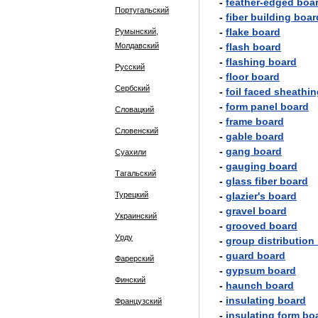
-
feather
-
edged
boa
Португальский
-
fiber
building
boar
-
flake
board
Румынский,
Молдавский
-
flash
board
-
flashing
board
Русский
-
floor
board
Сербский
-
foil
faced
sheathin
-
form
panel
board
Словацкий
-
frame
board
Словенский
-
gable
board
-
gang
board
Суахили
-
gauging
board
Тагальский
-
glass
fiber
board
Турецкий
-
glazier
'
s
board
-
gravel
board
Украинский
-
grooved
board
Урду
-
group
distribution
-
guard
board
Фарерский
-
gypsum
board
Финский
-
haunch
board
-
insulating
board
Французский
-
insulating
form
bo