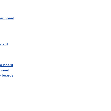
ber
board
oard
ng
board
board
e
boards