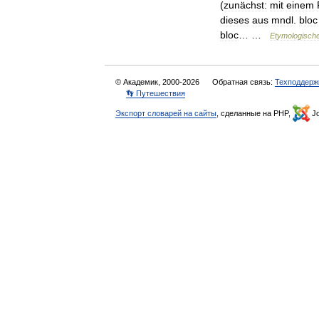
(
zunächst:
mit
einem
dieses
aus
mndl
.
bloc
bloc
… …
Etymologisch
© Академик, 2000-2026
Обратная связь:
Техподдерж
👣 Путешествия
Экспорт словарей на сайты
, сделанные на PHP,
Jo