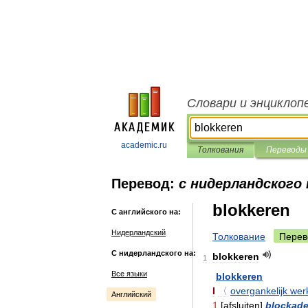
Словари и энциклоп
academic.ru
Толкования
Переводы
Перевод:
с нидерландского 
blokkeren
С английского на:
Нидерландский
Толкование
Перев
С нидерландского на:
blokkeren
1
Все языки
blokkeren
I
〈
overgankelijk
wer
Английский
1
[
afsluiten
]
blockad