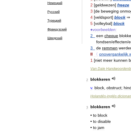
Немецкий
2
[
geldwezen
]
freeze
3
[
de
beweging
onmog
Русский
4
[
veldsport
]
block
Турецкий
5
[
volleybal
]
block
♦
voorbeelden:
Французский
2
een
cheque
blokk
Шведский
fondsen
/
effecten
/
e
3
de
remmen
werde
II
〈
onovergankelijk
1
[
niet
meer
kunnen
Van
Dale
Handwoordenb
blokkeren
2
v
.
block
,
obstruct
;
hin
Holandés
-
inglés
dicionar
blokkeren
3
•
to
block
•
to
disable
•
to
jam