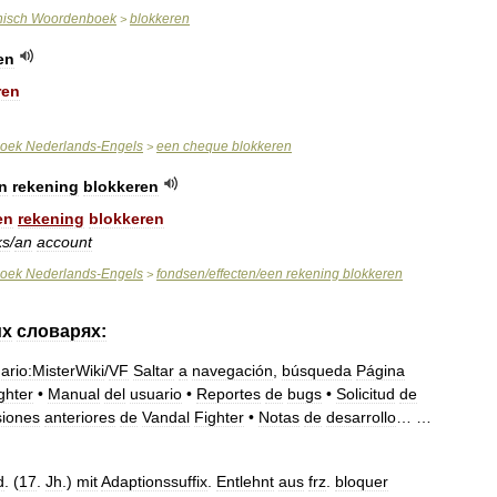
nisch
Woordenboek
blokkeren
>
en
ren
oek
Nederlands
-
Engels
een
cheque
blokkeren
>
n
rekening
blokkeren
en
rekening
blokkeren
ks
/
an
account
oek
Nederlands
-
Engels
fondsen
/
effecten
/
een
rekening
blokkeren
>
их
словарях:
ario:MisterWiki
/
VF
Saltar
a
navegación
,
búsqueda
Página
ghter
•
Manual
del
usuario
•
Reportes
de
bugs
•
Solicitud
de
siones
anteriores
de
Vandal
Fighter
•
Notas
de
desarrollo
… …
d
. (
17
.
Jh
.)
mit
Adaptionssuffix
.
Entlehnt
aus
frz
.
bloquer