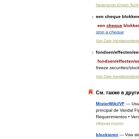
Nederlands
-
Engels
Tech
een
cheque
blokker
4
een
cheque
blokke
stop
a
cheque
Van
Dale
Handwoordenb
fondsen
/
effecten
/
ee
5
fondsen
/
effecten
/
e
freeze
securities
/
stoc
Van
Dale
Handwoordenb
См
.
также
в
друг
MisterWiki
/
VF
—
Usu
principal
de
Vandal
Fi
Requerimientos
•
Ver
Wikipedia
Español
blockieren
—
Vsw
st