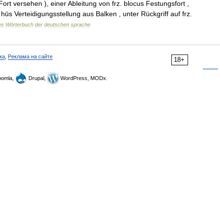
Fort
versehen
),
einer
Ableitung
von
frz
.
blocus
Festungsfort
,
hūs
Verteidigungsstellung
aus
Balken
,
unter
Rückgriff
auf
frz
.
es
Wörterbuch
der
deutschen
sprache
ка
,
Реклама на сайте
18+
omla,
Drupal,
WordPress, MODx.