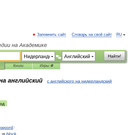
Запомнить сайт
Словарь на свой сайт
RU
едии на Академике
Найти!
Книги
Игры ⚽
на английский
с английского на нидерландский
од
kwoord
〉
e
⇒
block