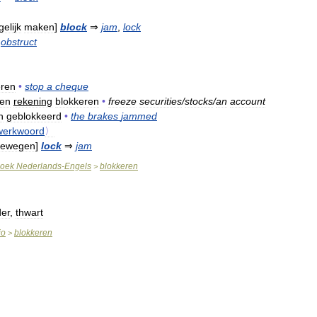
elijk
maken
]
block
⇒
jam
,
lock
⇒
obstruct
eren
•
stop
a
cheque
en
rekening
blokkeren
•
freeze
securities
/
stocks
/
an
account
n
geblokkeerd
•
the
brakes
jammed
werkwoord
〉
bewegen
]
lock
⇒
jam
oek
Nederlands
-
Engels
blokkeren
>
der
,
thwart
io
blokkeren
>