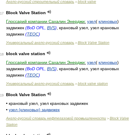
Англо-русский строительный словарь
block valve
>
Block Valve Station
17
Глоссарий компании Сахалин Энерджи:
узел
(
клиновых
)
задвижек
(BoD OPL,
BVS
)
, крановый узел, узел крановых
задвижек
(
TEOC
)
Универсальный англо-русский словарь
Block Valve Station
>
block valve station
18
Глоссарий компании Сахалин Энерджи:
узел
(
клиновых
)
задвижек
(BoD OPL,
BVS
)
, крановый узел, узел крановых
задвижек
(
TEOC
)
Универсальный англо-русский словарь
block valve station
>
Block Valve Station
19
•
крановый узел, узел крановых задвижек
•
узел (клиновых) задвижек
Англо-русский словарь нефтегазовой промышленности
Block Valve
>
Station