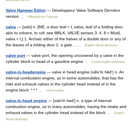
automotive terms
Valve Hammer Editor
— Développeur Valve Software Dernière
version …
Wikipédia en Français
valve
— [valv] n. [ME, a door leaf < L valva, leaf of a folding door,
akin to volvere, to roll: see WALK; VALVE senses 3, 4, 8 < ModL
valva < L] 1. Archaic either of the halves of a double door or any of
the leaves of a folding door 2. a gate… …
English World dictionary
valve port
— valve port, the opening uncovered by a valve in the
cylinder block or head of a gasoline engine …
Useful english dictionary
valve-in-headengine
— valve in head engine (vălvʹĭn hĕdʹ) n. An
internal combustion engine, as in some automobiles, that has the
inlet and exhaust valves in the cylinder head instead of in the
engine block. * * * …
Universalium
valve-in-head engine
— [valv′in hed′] n. a type of internal
combustion engine, as in many automobiles, having the intake and
exhaust valves in the cylinder head instead of the block …
English
World dictionary