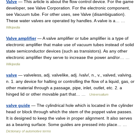
Valve
— This article is about the flow control device. For the game
developer, see Valve Corporation. For the electronic component,
see Vacuum tube. For other uses, see Valve (disambiguation).
These water valves are operated by handles. A valve is a… …
Wikipedia
Valve amplifier
— A valve amplifier or tube amplifier is a type of
electronic amplifier that make use of vacuum tubes instead of solid
state semiconductor devices (such as transistors). As any other
electronic amplifier they serve to increase the power and/or… …
Wikipedia
valve
— valveless, adj. valvelike, adj. /valv/, n., v., valved, valving.
n. 1. any device for halting or controlling the flow of a liquid, gas, or
other material through a passage, pipe, inlet, outlet, etc. 2. a
hinged lid or other movable part that… …
Universalium
valve guide
— The cylindrical hole which is located in the cylinder
head or block through which the stem of the poppet valve passes.
It is designed to keep the valve in proper alignment. It also serves
as a bearing surface. Some guides are pressed into place… …
Dictionary of automotive terms