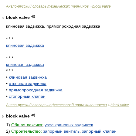
Англо-русский словарь технических терминов
block valve
>
block valve
8
клиновая задвижка, прямопроходная задвижка
* * *
клиновая задвижка
* * *
клиновая задвижка
* * *
•
клиновая задвижка
•
отсечная задвижка
•
прямопроходная задвижка
•
стопорный клапан
Англо-русский словарь нефтегазовой промышленности
block valve
>
block valve
9
1)
Общая лексика:
узел крановых задвижек
2)
Строительство:
запорный вентиль
,
запорный клапан