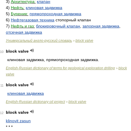
3)
Архитектура:
клапан
4)
Нефть:
клиновая задвижка
5)
Бурение:
прямопроходная задвижка
6)
Нефтегазовая техника
стопорный клапан
7)
Нефть и газ:
блокировочный клапан
,
запорная задвижка
,
отсечная задвижка
Универсальный англо-русский словарь
block valve
>
block valve
10
клиновая задвижка, прямопроходная задвижка.
English-Russian dictionary of terms for geological exploration drilling
block
>
valve
block valve
11
клиновая задвижка
English-Russian dictionary oil project
block valve
>
block valve
12
klinovit zasun
* * *