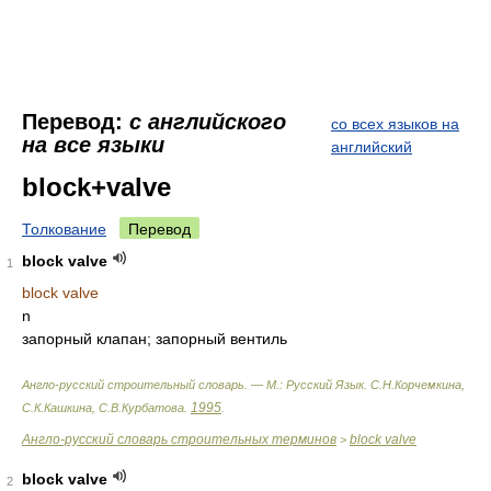
Перевод:
с английского
со всех языков на
на все языки
английский
block+valve
Толкование
Перевод
block valve
1
block valve
n
запорный клапан; запорный вентиль
Англо-русский строительный словарь. — М.: Русский Язык
.
С.Н.Корчемкина,
1995
С.К.Кашкина, С.В.Курбатова
.
.
Англо-русский словарь строительных терминов
block valve
>
block valve
2