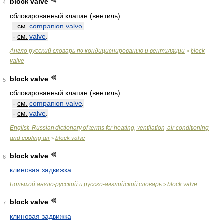
block valve
4
сблокированный клапан (вентиль)
-
см.
companion valve
.
-
см.
valve
.
Англо-русский словарь по кондиционированию и вентиляции
block
>
valve
block valve
5
сблокированный клапан (вентиль)
-
см.
companion valve
.
-
см.
valve
.
English-Russian dictionary of terms for heating, ventilation, air conditioning
and cooling air
block valve
>
block valve
6
клиновая задвижка
Большой англо-русский и русско-английский словарь
block valve
>
block valve
7
клиновая задвижка