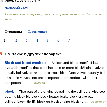
block valve station
20
крановый узел
Англо-русский словарь нефтегазовой промышленности
block valve
>
station
Страницы
Следующая
→
1
2
3
4
5
6
7
См. также в других словарях:
Block and bleed manifold
— A block and bleed manifold is a
hydraulic manifold that combines one or more block/isolate valves,
usually ball valves, and one or more bleed/vent valves, usually ball
or needle valves, into one component, for interface with other
components… …
Wikipedia
block
— That part of the engine containing the cylinders. Also see
bearing block big block block heater brake block brake pad
cylinder block die EN block en block engine block he …
Dictionary of