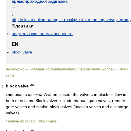
прямопроходная задвижка
—
[
http://slovarionline.ru/anglo_russkiy_slovar_neftegazovoy_promy
Тематики
нефтегазовая промышленность
EN
block valve
Англо-русский словарь нормативно-технической терминологии
block
>
valve
block valve
3
клиновая задвижка.Wwhen closed, the valve can block oil flow in
both directions. Block valves include manual gate valves, remote
gate valves and station block valves (suction valves and discharge
valves).
Pipeline dictionary
block valve
>