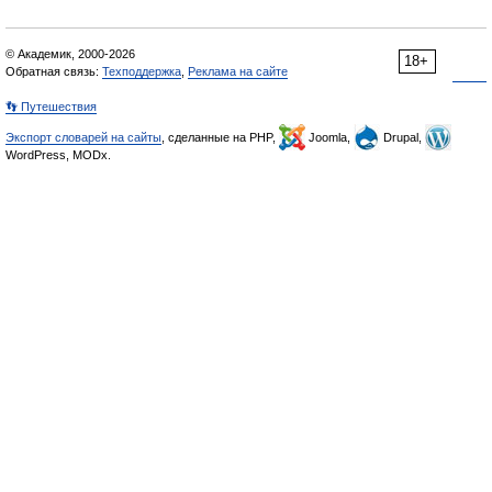
© Академик, 2000-2026
18+
Обратная связь:
Техподдержка
,
Реклама на сайте
👣 Путешествия
Экспорт словарей на сайты
, сделанные на PHP,
Joomla,
Drupal,
WordPress, MODx.