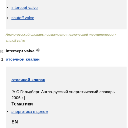
intercept valve
shutoff valve
Англо-русский словарь нормативно-технической терминологии
>
shutoff valve
intercept valve
82
отсечной клапан
отсечной клапан
—
[А.С.Гольдберг. Англо-русский энергетический словарь.
2006 г.]
Тематики
энергетика в целом
EN