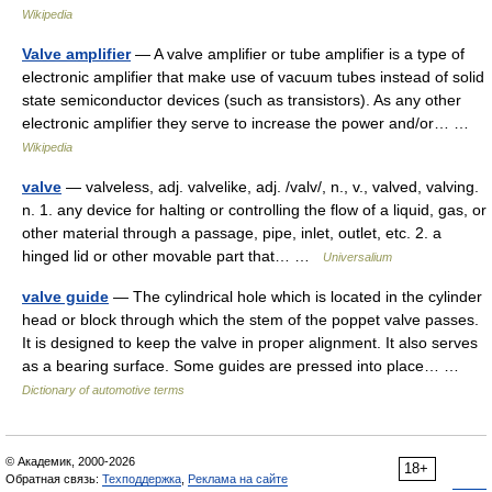
Wikipedia
Valve amplifier
— A valve amplifier or tube amplifier is a type of
electronic amplifier that make use of vacuum tubes instead of solid
state semiconductor devices (such as transistors). As any other
electronic amplifier they serve to increase the power and/or… …
Wikipedia
valve
— valveless, adj. valvelike, adj. /valv/, n., v., valved, valving.
n. 1. any device for halting or controlling the flow of a liquid, gas, or
other material through a passage, pipe, inlet, outlet, etc. 2. a
hinged lid or other movable part that… …
Universalium
valve guide
— The cylindrical hole which is located in the cylinder
head or block through which the stem of the poppet valve passes.
It is designed to keep the valve in proper alignment. It also serves
as a bearing surface. Some guides are pressed into place… …
Dictionary of automotive terms
© Академик, 2000-2026
18+
Обратная связь:
Техподдержка
,
Реклама на сайте