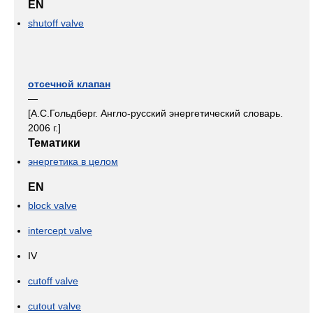
EN
shutoff valve
отсечной клапан
—
[А.С.Гольдберг. Англо-русский энергетический словарь.
2006 г.]
Тематики
энергетика в целом
EN
block valve
intercept valve
IV
cutoff valve
cutout valve