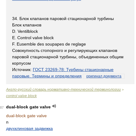
34. Блок клапанов паровой стационарной турбины
Блок клапанов
D. Ventilblock
E. Control valve block
F. Eusemble des soupapes de reglage
Совокупность стопорного и регулирующих клапанов
паровой стационарной турбины, объединенных общим
корпусом
Источник:
ГОСТ 23269-78: Турбины стационарные
паровые. Термины и определения
оригинал документа
Англо-русский словарь нормативно-технической терминологии
>
control valve block
dual-block gate valve
87
dual-block gate valve
n
двухклиновая задвижка