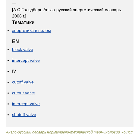
—
[А.С.Гольдберг. Англо-русский энергетический словарь.
2006 г.]
Тематики
энергетика в целом
EN
block valve
intercept valve
IV
cutoff valve
cutout valve
intercept valve
shutoff valve
Англо-русский словарь нормативно-технической терминологии
cutoff
>