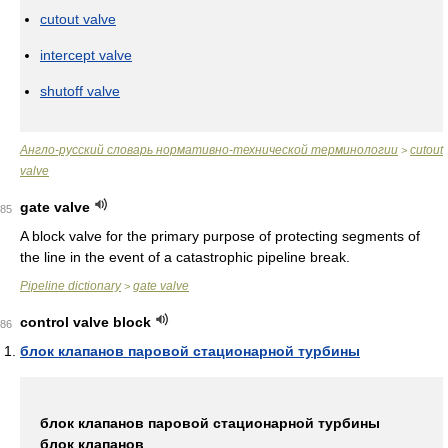
cutout valve
intercept valve
shutoff valve
Англо-русский словарь нормативно-технической терминологии
cutout
>
valve
gate valve
85
A block valve for the primary purpose of protecting segments of
the line in the event of a catastrophic pipeline break.
Pipeline dictionary
gate valve
>
control valve block
86
блок клапанов паровой стационарной турбины
блок клапанов паровой стационарной турбины
блок клапанов