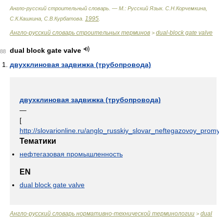
Англо-русский строительный словарь. — М.: Русский Язык
.
С.Н.Корчемкина,
1995
С.К.Кашкина, С.В.Курбатова
.
.
Англо-русский словарь строительных терминов
dual-block gate valve
>
dual block gate valve
88
двухклиновая задвижка (трубопровода)
двухклиновая задвижка (трубопровода)
—
[
http://slovarionline.ru/anglo_russkiy_slovar_neftegazovoy_promy
Тематики
нефтегазовая промышленность
EN
dual block gate valve
Англо-русский словарь нормативно-технической терминологии
dual
>