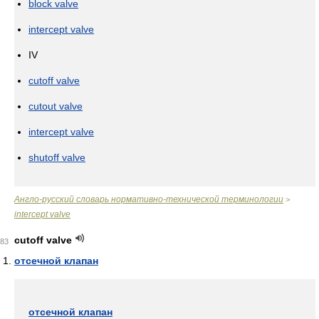
block valve
intercept valve
IV
cutoff valve
cutout valve
intercept valve
shutoff valve
Англо-русский словарь нормативно-технической терминологии
>
intercept valve
cutoff valve
83
отсечной клапан
отсечной клапан