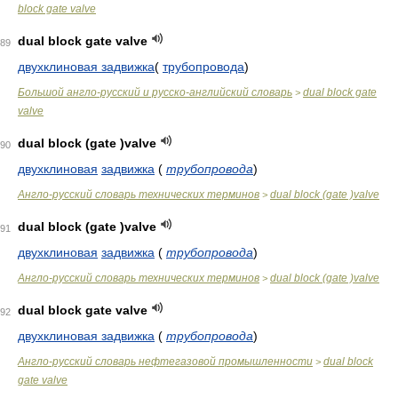
block gate valve
dual block gate valve
89
двухклиновая задвижка
(
трубопровода
)
Большой англо-русский и русско-английский словарь
dual block gate
>
valve
dual block (gate )valve
90
двухклиновая
задвижка
(
трубопровода
)
Англо-русский словарь технических терминов
dual block (gate )valve
>
dual block (gate )valve
91
двухклиновая
задвижка
(
трубопровода
)
Англо-русский словарь технических терминов
dual block (gate )valve
>
dual block gate valve
92
двухклиновая задвижка
(
трубопровода
)
Англо-русский словарь нефтегазовой промышленности
dual block
>
gate valve