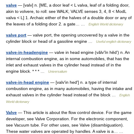
valve
— [valv] n. [ME, a door leaf < L valva, leaf of a folding door,
akin to volvere, to roll: see WALK; VALVE senses 3, 4, 8 < ModL
valva < L] 1. Archaic either of the halves of a double door or any of
the leaves of a folding door 2. a gate… …
English World dictionary
valve port
— valve port, the opening uncovered by a valve in the
cylinder block or head of a gasoline engine …
Useful english dictionary
valve-in-headengine
— valve in head engine (vălvʹĭn hĕdʹ) n. An
internal combustion engine, as in some automobiles, that has the
inlet and exhaust valves in the cylinder head instead of in the
engine block. * * * …
Universalium
valve-in-head engine
— [valv′in hed′] n. a type of internal
combustion engine, as in many automobiles, having the intake and
exhaust valves in the cylinder head instead of the block …
English
World dictionary
Valve
— This article is about the flow control device. For the game
developer, see Valve Corporation. For the electronic component,
see Vacuum tube. For other uses, see Valve (disambiguation).
These water valves are operated by handles. A valve is a… …