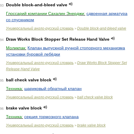
Double block-and-bleed valve
93
Глоссарий компании Сахалин Энерджи:
сдвоенная арматура
со спускником
Универсальный англо-русский словарь
Double block-and-bleed valve
>
Draw Works Block Stopper Set Release Hand Valve
94
Моликпак:
Клапан выпускной ручной стопорного механизма
установки буровой лебёдки
Универсальный англо-русский словарь
Draw Works Block Stopper Set
>
Release Hand Valve
ball check valve block
95
Техника:
шариковый обратный клапан
Универсальный англо-русский словарь
ball check valve block
>
brake valve block
96
Техника:
секция тормозного клапана
Универсальный англо-русский словарь
brake valve block
>