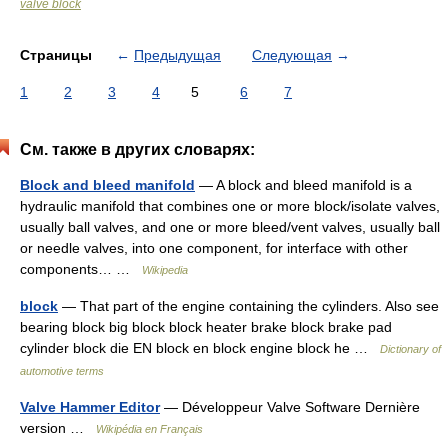
valve block
Страницы
←
Предыдущая
Следующая
→
1
2
3
4
5
6
7
См. также в других словарях:
Block and bleed manifold
— A block and bleed manifold is a
hydraulic manifold that combines one or more block/isolate valves,
usually ball valves, and one or more bleed/vent valves, usually ball
or needle valves, into one component, for interface with other
components… …
Wikipedia
block
— That part of the engine containing the cylinders. Also see
bearing block big block block heater brake block brake pad
cylinder block die EN block en block engine block he …
Dictionary of
automotive terms
Valve Hammer Editor
— Développeur Valve Software Dernière
version …
Wikipédia en Français