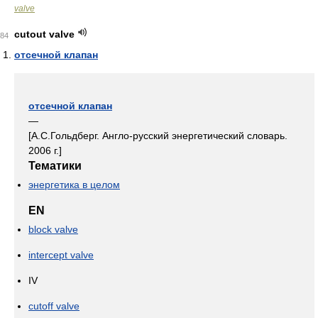
valve
cutout valve
84
отсечной клапан
отсечной клапан
—
[А.С.Гольдберг. Англо-русский энергетический словарь.
2006 г.]
Тематики
энергетика в целом
EN
block valve
intercept valve
IV
cutoff valve