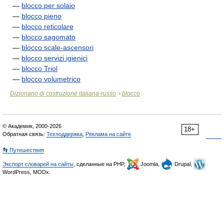
—
blocco per solaio
—
blocco pieno
—
blocco reticolare
—
blocco sagomato
—
blocco scale-ascensori
—
blocco servizi igienici
—
blocco Triol
—
blocco volumetrico
Dizionario di costruzione italiana-russo
blocco
>
© Академик, 2000-2026
18+
Обратная связь:
Техподдержка
,
Реклама на сайте
👣 Путешествия
Экспорт словарей на сайты
, сделанные на PHP,
Joomla,
Drupal,
WordPress, MODx.