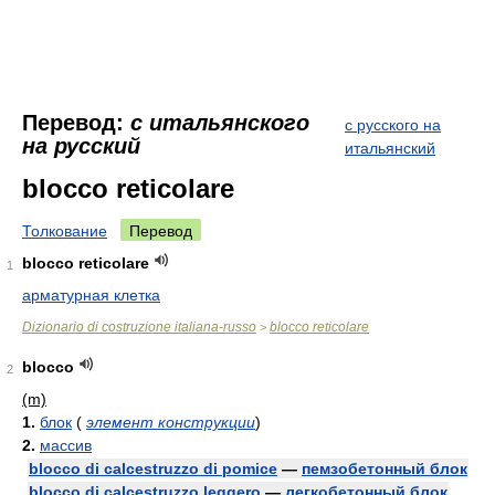
Перевод:
с итальянского
с русского на
на русский
итальянский
blocco reticolare
Толкование
Перевод
blocco reticolare
1
арматурная клетка
Dizionario di costruzione italiana-russo
blocco reticolare
>
blocco
2
(m)
1.
блок
(
элемент конструкции
)
2.
массив
blocco di calcestruzzo di pomice
—
пемзобетонный блок
blocco di calcestruzzo leggero
—
легкобетонный блок