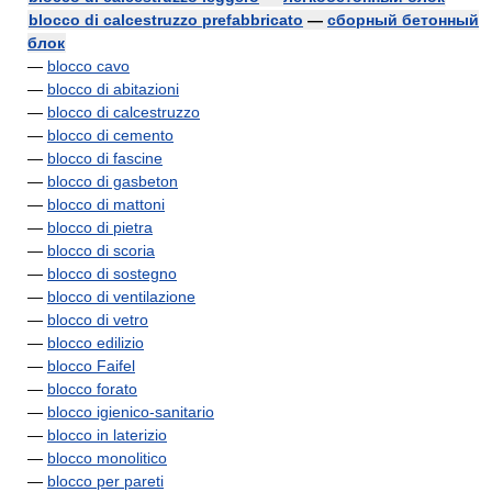
blocco di calcestruzzo prefabbricato
—
сборный бетонный
блок
—
blocco cavo
—
blocco di abitazioni
—
blocco di calcestruzzo
—
blocco di cemento
—
blocco di fascine
—
blocco di gasbeton
—
blocco di mattoni
—
blocco di pietra
—
blocco di scoria
—
blocco di sostegno
—
blocco di ventilazione
—
blocco di vetro
—
blocco edilizio
—
blocco Faifel
—
blocco forato
—
blocco igienico-sanitario
—
blocco in laterizio
—
blocco monolitico
—
blocco per pareti