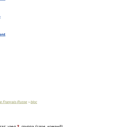
e
ent
ue
Français
-
Russe
bloc
>
гат
;
узел
2
.
группа
(
слов
,
команд
)