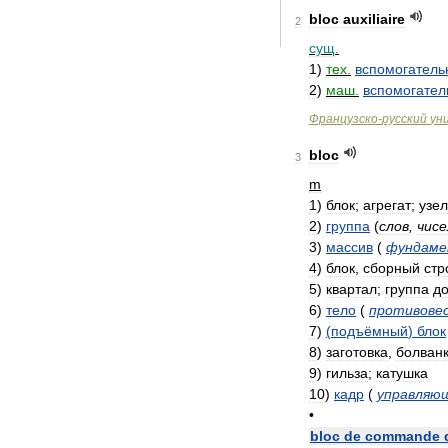
bloc
auxiliaire
2
сущ
.
1
)
тех
.
вспомогатель
2
)
маш
.
вспомогате
Французско
-
русский
ун
bloc
3
m
1
)
блок
;
агрегат
;
узел
2
)
группа
(
слов
,
чисе
3
)
массив
(
фундам
4
)
блок
,
сборный
стр
5
)
квартал
;
группа
д
6
)
тело
(
противове
7
)
(
подъёмный
)
блок
8
)
заготовка
,
болван
9
)
гильза
;
катушка
10
)
кадр
(
управляю
•
bloc
de
commande