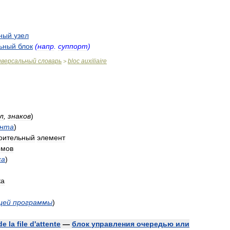
ный
узел
льный
блок
(
напр
.
суппорт
)
иверсальный
словарь
bloc
auxiliaire
>
л
,
знаков
)
ента
)
оительный
элемент
омов
са
)
ка
щей
программы
)
de
la
file
d
'
attente
—
блок
управления
очередью
или