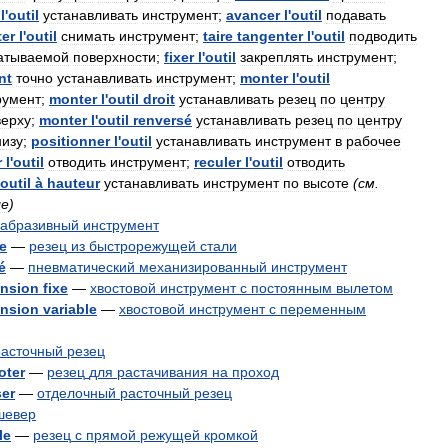
l
'
outil
устанавливать
инструмент
;
avancer
l
'
outil
подавать
er
l
'
outil
снимать
инструмент
;
taire
tangenter
l
'
outil
подводить
атываемой
поверхности
;
fixer
l
'
outil
закреплять
инструмент
;
nt
точно
устанавливать
инструмент
;
monter
l
'
outil
румент
;
monter
l
'
outil
droit
устанавливать
резец
по
центру
верху
;
monter
l
'
outil
renversé
устанавливать
резец
по
центру
низу
;
positionner
l
'
outil
устанавливать
инструмент
в
рабочее
r
l
'
outil
отводить
инструмент
;
reculer
l
'
outil
отводить
outil
à
hauteur
устанавливать
инструмент
по
высоте
(
см
.
ge
)
абразивный
инструмент
e
—
резец
из
быстрорежущей
стали
é
—
пневматический
механизированный
инструмент
nsion
fixe
—
хвостовой
инструмент
с
постоянным
вылетом
nsion
variable
—
хвостовой
инструмент
с
переменным
расточный
резец
oter
—
резец
для
растачивания
на
проход
ser
—
отделочный
расточный
резец
шевер
le
—
резец
с
прямой
режущей
кромкой