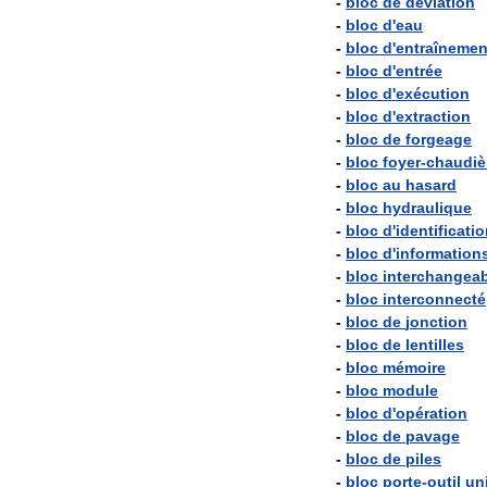
-
bloc
de
déviation
-
bloc
d
'
eau
-
bloc
d
'
entraînemen
-
bloc
d
'
entrée
-
bloc
d
'
exécution
-
bloc
d
'
extraction
-
bloc
de
forgeage
-
bloc
foyer
-
chaudiè
-
bloc
au
hasard
-
bloc
hydraulique
-
bloc
d
'
identificati
-
bloc
d
'
information
-
bloc
interchangea
-
bloc
interconnecté
-
bloc
de
jonction
-
bloc
de
lentilles
-
bloc
mémoire
-
bloc
module
-
bloc
d
'
opération
-
bloc
de
pavage
-
bloc
de
piles
-
bloc
porte
-
outil
uni