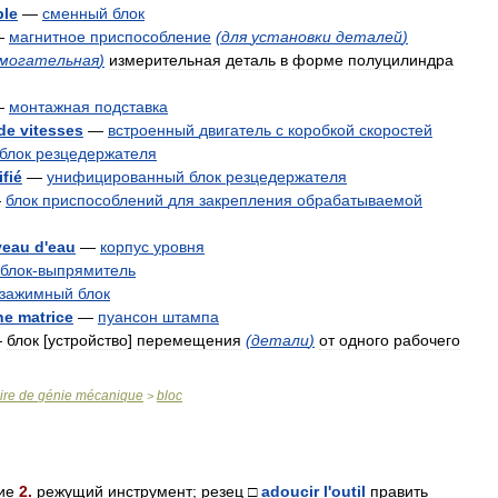
ble
—
сменный
блок
—
магнитное
приспособление
(
для
установки
деталей
)
омогательная
)
измерительная
деталь
в
форме
полуцилиндра
—
монтажная
подставка
de
vitesses
—
встроенный
двигатель
с
коробкой
скоростей
блок
резцедержателя
ifié
—
унифицированный
блок
резцедержателя
—
блок
приспособлений
для
закрепления
обрабатываемой
veau
d
'
eau
—
корпус
уровня
блок
-
выпрямитель
зажимный
блок
ne
matrice
—
пуансон
штампа
—
блок
[
устройство
]
перемещения
(
детали
)
от
одного
рабочего
ire
de
génie
mécanique
bloc
>
ие
2
.
режущий
инструмент
;
резец
□
adoucir
l
'
outil
править