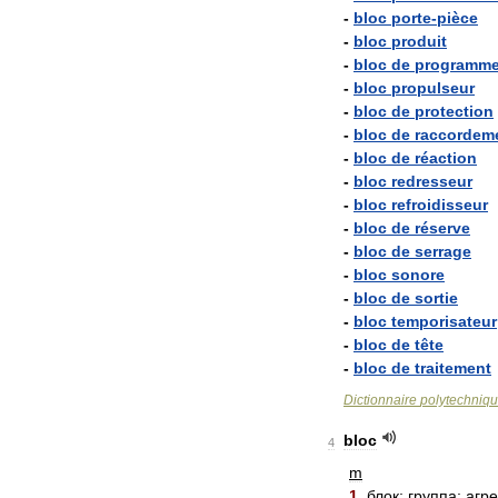
-
bloc
porte
-
pièce
-
bloc
produit
-
bloc
de
programm
-
bloc
propulseur
-
bloc
de
protection
-
bloc
de
raccordem
-
bloc
de
réaction
-
bloc
redresseur
-
bloc
refroidisseur
-
bloc
de
réserve
-
bloc
de
serrage
-
bloc
sonore
-
bloc
de
sortie
-
bloc
temporisateur
-
bloc
de
tête
-
bloc
de
traitement
Dictionnaire
polytechniq
bloc
4
m
1
.
блок
;
группа
;
агре