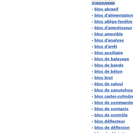
очередями
-
bloc
abrasif
-
bloc
d
'
alimentatio
-
bloc
allège
-
fenêtre
-
bloc
d
'
amortisseur
-
bloc
amovible
-
bloc
d
'
analyse
-
bloc
d
'
arrêt
-
bloc
auxiliaire
-
bloc
de
balayage
-
bloc
de
bande
-
bloc
de
béton
-
bloc
brut
-
bloc
de
calcul
-
bloc
de
caoutchou
-
bloc
carter
-
cylindr
-
bloc
de
commande
-
bloc
de
contacts
-
bloc
de
contrôle
-
bloc
déflecteur
-
bloc
de
déflexion