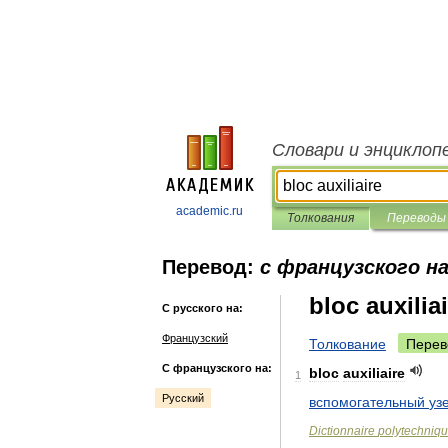
Словари и энциклоп
academic.ru
Толкования
Переводы
Перевод:
с французского на
bloc auxilia
С русского на:
Французский
Толкование
Перев
С французского на:
bloc
auxiliaire
1
Русский
вспомогательный
уз
Dictionnaire
polytechniq