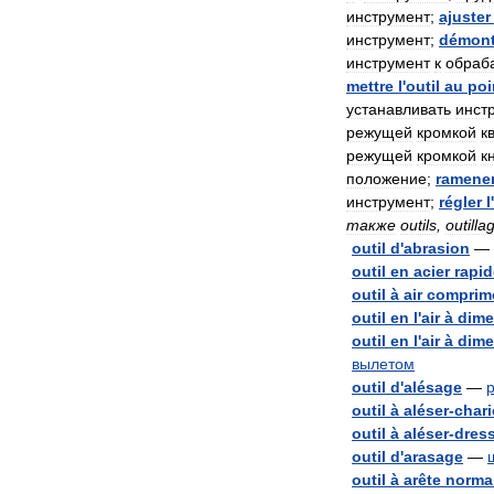
инструмент
;
ajuster
инструмент
;
démont
инструмент
к
обраб
mettre
l
'
outil
au
poi
устанавливать
инст
режущей
кромкой
к
режущей
кромкой
к
положение
;
ramene
инструмент
;
régler
l
'
также
outils
,
outilla
outil
d
'
abrasion
—
outil
en
acier
rapid
outil
à
air
comprim
outil
en
l
'
air
à
dime
outil
en
l
'
air
à
dime
вылетом
outil
d
'
alésage
—
outil
à
aléser
-
chari
outil
à
aléser
-
dres
outil
d
'
arasage
—
outil
à
arête
norma