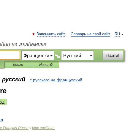
Запомнить сайт
Словарь на свой сайт
RU
едии на Академике
Найти!
Книги
Игры ⚽
 русский
с русского на французский
ire
од
ел
ue
Français
-
Russe
bloc
auxiliaire
>