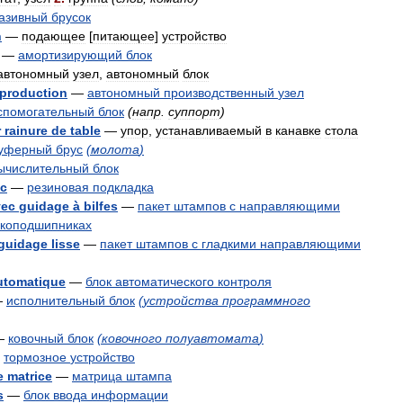
азивный
брусок
n
—
подающее
[
питающее
]
устройство
—
амортизирующий
блок
автономный
узел
,
автономный
блок
production
—
автономный
производственный
узел
спомогательный
блок
(
напр
.
суппорт
)
r
rainure
de
table
—
упор
,
устанавливаемый
в
канавке
стола
уферный
брус
(
молота
)
ычислительный
блок
c
—
резиновая
подкладка
vec
guidage
à
bilfes
—
пакет
штампов
с
направляющими
коподшипниках
guidage
lisse
—
пакет
штампов
с
гладкими
направляющими
utomatique
—
блок
автоматического
контроля
—
исполнительный
блок
(
устройства
программного
—
ковочный
блок
(
ковочного
полуавтомата
)
—
тормозное
устройство
e
matrice
—
матрица
штампа
s
—
блок
ввода
информации