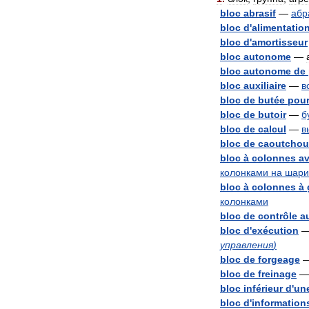
bloc
abrasif
—
абр
bloc
d
'
alimentatio
bloc
d
'
amortisseur
bloc
autonome
—
bloc
autonome
de
bloc
auxiliaire
—
в
bloc
de
butée
pou
bloc
de
butoir
—
б
bloc
de
calcul
—
в
bloc
de
caoutchou
bloc
à
colonnes
a
колонками
на
шари
bloc
à
colonnes
à
колонками
bloc
de
contrôle
a
bloc
d
'
exécution
управления
)
bloc
de
forgeage
bloc
de
freinage
bloc
inférieur
d
'
un
bloc
d
'
information