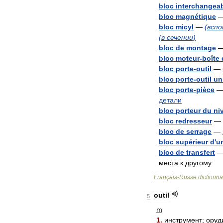
bloc
interchangea
bloc
magnétique
bloc
micyl
—
(
всп
(
в
сечении
)
bloc
de
montage
bloc
moteur
-
boîte
bloc
porte
-
outil
—
bloc
porte
-
outil
un
bloc
porte
-
pièce
детали
bloc
porteur
du
ni
bloc
redresseur
—
bloc
de
serrage
—
bloc
supérieur
d
'
u
bloc
de
transfert
места
к
другому
Français
-
Russe
dictionna
outil
5
m
1
.
инструмент
;
оруд