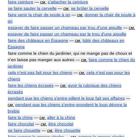
faire ceinture
—
см.
s'attacher la ceinture
se faire sauter la cervelle
—
см.
se brûler la cervelle
faire venir la chair de poule à qn
—
см.
donner la chair de poule à
qn
essayer de faire passer un chameau par trou d'une aiguille
—
см.
essayer de faire passer un chameau par le trou d'une aiguille
faire des châteaux en Espagne
—
см.
bâtir des châteaux en
Espagne
faire comme le chien du jardinier, qui ne mange pas de choux et
n'en laisse pas manger aux autres —
см.
faire comme le chien du
jardinier
cela n'est pas fait pour les chiens
—
см.
cela n'est pas pour les
chiens
faire les chiens écrasés
—
см.
avoir la rubrique des chiens
écrasés
pendant que les chiens s'entre-pillent le loup fait ses affaires
—
см.
pendant que les chiens s'entre-grondent le loup dévore la
brebis
faire la chine
—
см.
aller à la chine
faire chocolat
—
см.
être chocolat
se faire chouette
—
см.
être chouette
faire sonner la grosse cloche
—
см.
sonner la grosse cloche