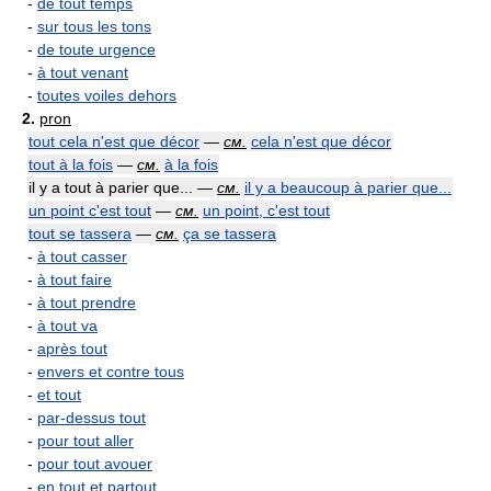
-
de tout temps
-
sur tous les tons
-
de toute urgence
-
à tout venant
-
toutes voiles dehors
2.
pron
tout cela n'est que décor
—
см.
cela n'est que décor
tout à la fois
—
см.
à la fois
il y a tout à parier que... —
см.
il y a beaucoup à parier que...
un point c'est tout
—
см.
un point, c'est tout
tout se tassera
—
см.
ça se tassera
-
à tout casser
-
à tout faire
-
à tout prendre
-
à tout va
-
après tout
-
envers et contre tous
-
et tout
-
par-dessus tout
-
pour tout aller
-
pour tout avouer
-
en tout et partout