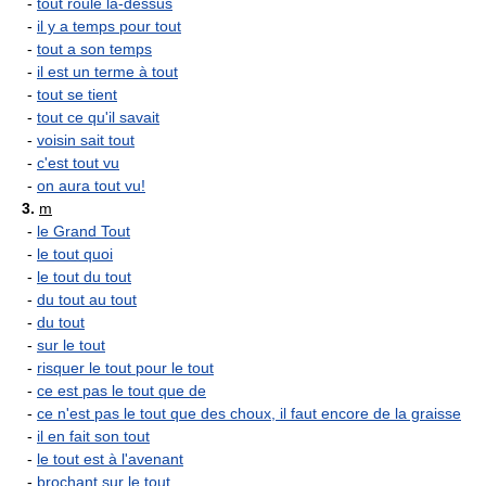
-
tout roule là-dessus
-
il y a temps pour tout
-
tout a son temps
-
il est un terme à tout
-
tout se tient
-
tout ce qu'il savait
-
voisin sait tout
-
c'est tout vu
-
on aura tout vu!
3.
m
-
le Grand Tout
-
le tout quoi
-
le tout du tout
-
du tout au tout
-
du tout
-
sur le tout
-
risquer le tout pour le tout
-
ce est pas le tout que de
-
ce n'est pas le tout que des choux, il faut encore de la graisse
-
il en fait son tout
-
le tout est à l'avenant
-
brochant sur le tout