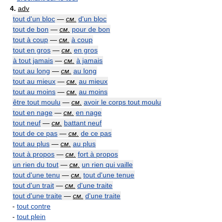
4.
adv
tout d'un bloc
—
см.
d'un bloc
tout de bon
—
см.
pour de bon
tout à coup
—
см.
à coup
tout en gros
—
см.
en gros
à tout jamais
—
см.
à jamais
tout au long
—
см.
au long
tout au mieux
—
см.
au mieux
tout au moins
—
см.
au moins
être tout moulu
—
см.
avoir le corps tout moulu
tout en nage
—
см.
en nage
tout neuf
—
см.
battant neuf
tout de ce pas
—
см.
de ce pas
tout au plus
—
см.
au plus
tout à propos
—
см.
fort à propos
un rien du tout
—
см.
un rien qui vaille
tout d'une tenu
—
см.
tout d'une tenue
tout d'un trait
—
см.
d'une traite
tout d'une traite
—
см.
d'une traite
-
tout contre
-
tout plein