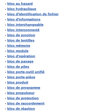
-
bloc au hasard
-
bloc hydraulique
-
bloc d'identification de fichier
-
bloc d'informations
-
bloc interchangeable
-
bloc interconnecté
-
bloc de jonction
-
bloc de lentilles
-
bloc mémoire
-
bloc module
-
bloc d'opération
-
bloc de pavage
-
bloc de piles
-
bloc porte-outil unifié
-
bloc porte-pièce
-
bloc produit
-
bloc de programme
-
bloc propulseur
-
bloc de protection
-
bloc de raccordement
-
bloc de réaction