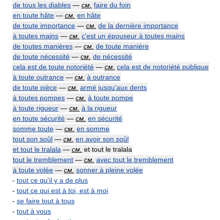
de tous les diables
—
см.
faire du foin
en toute hâte
—
см.
en hâte
de toute importance
—
см.
de la dernière importance
à toutes mains
—
см.
c'est un épouseur à toutes mains
de toutes manières
—
см.
de toute manière
de toute nécessité
—
см.
de nécessité
cela est de toute notoriété
—
см.
cela est de notoriété publique
à toute outrance
—
см.
à outrance
de toute pièce
—
см.
armé jusqu'aux dents
à toutes pompes
—
см.
à toute pompe
à toute rigueur
—
см.
à la rigueur
en toute sécurité
—
см.
en sécurité
somme toute
—
см.
en somme
tout son soûl
—
см.
en avoir son soûl
et tout le tralala
—
см.
et tout le tralala
tout le tremblement
—
см.
avec tout le tremblement
à toute volée
—
см.
sonner à pleine volée
-
tout ce qu'il y a de plus
-
tout ce qui est à toi, est à moi
-
se faire tout à tous
-
tout à vous