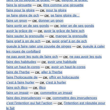
faire la girouette
—
см.
être comme une girouette
faire pour la gloire
—
см.
pour la gloire
se faire gloire de qch
—
см.
se faire gloire de...
faire un gnon
—
см.
donner un gnon
faire sortir qn de ses gonds
—
см.
jeter qn de ses gonds
avoir la grâce de
—
см.
avoir la grâce de faire qch
faire sauter la grenouille
—
см.
manger la grenouille
faire grief à qn de qch
—
см.
avoir grief à qn de qch
gueule à faire rater une couvée de singes
—
см.
gueule à caler
les roues de corbillard
ne pas avoir les guts de faire qch
—
см.
ne pas avoir les guts
faire des habitudes
—
см.
avoir une habitude
faire un haut-le-corps
—
см.
avoir un haut-le-corps
faire de l'herbe
—
см.
aller à l'herbe
faire l'holocauste de
—
см.
offrir en holocauste
c'est à faire hurler
—
см.
c'est à hurler
faire qch illico
—
см.
illico
faire un impair
—
см.
commettre un impair
faire des imprudences
—
см.
commettre des imprudences
c'est l'intention qui fait l'action
—
см.
l'intention est réputée pour
le fait