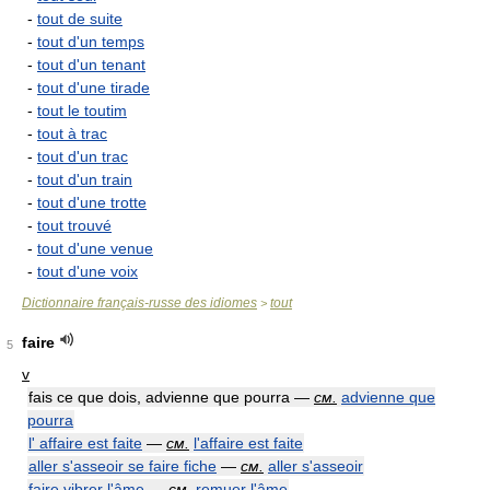
-
tout de suite
-
tout d'un temps
-
tout d'un tenant
-
tout d'une tirade
-
tout le toutim
-
tout à trac
-
tout d'un trac
-
tout d'un train
-
tout d'une trotte
-
tout trouvé
-
tout d'une venue
-
tout d'une voix
Dictionnaire français-russe des idiomes
tout
>
faire
5
v
fais ce que dois, advienne que pourra —
см.
advienne que
pourra
l' affaire est faite
—
см.
l'affaire est faite
aller s'asseoir se faire fiche
—
см.
aller s'asseoir
faire vibrer l'âme
—
см.
remuer l'âme