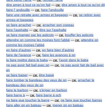
dire amen à tout ce qu'on fait
—
см.
dire amen à tout ce qu'on dit
faire l' andouille
—
см.
faire l'andouille
faire une retraite avec armes et bagages
—
см.
se retirer avec
armes et bagages
se faire arracher
—
см.
arracher son copeau
faire l'asphalte
—
см.
être sur l'asphalte
se faire manger par les asticots
—
см.
bouffer les asticots
attendre qn comme les moines font l'abbé
—
см.
attendre qn
comme les moines l'abbé
en faire d'autres
—
см.
en faire bien d'autres
faire de l'avance
—
см.
faire les avances à qn
la faire mettre dans le baba
—
см.
l'avoir dans le baba
ne pas avoir fait bail avec qn
—
см.
ne pas avoir fait de bail avec
qn
se faire baiser
—
см.
être baisé
faire tomber le bandeau des yeux de qn
—
см.
arracher le
bandeau des yeux de qn
faire le barbon
—
см.
s'ériger en barbon
faire barre à
—
см.
faire barre à qch
ne faire que toucher la barre
—
см.
ne faire que toucher barres
faire aller qn en bateau
—
см.
mener qn en bateau