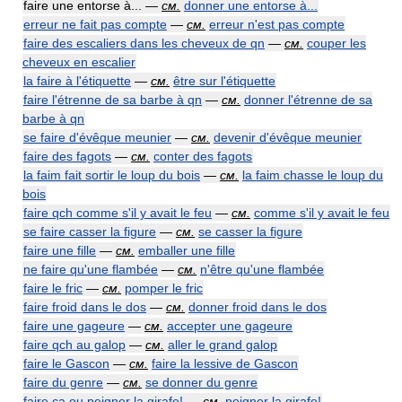
faire une entorse à... —
см.
donner une entorse à...
erreur ne fait pas compte
—
см.
erreur n'est pas compte
faire des escaliers dans les cheveux de qn
—
см.
couper les
cheveux en escalier
la faire à l'étiquette
—
см.
être sur l'étiquette
faire l'étrenne de sa barbe à qn
—
см.
donner l'étrenne de sa
barbe à qn
se faire d'évêque meunier
—
см.
devenir d'évêque meunier
faire des fagots
—
см.
conter des fagots
la faim fait sortir le loup du bois
—
см.
la faim chasse le loup du
bois
faire qch comme s'il y avait le feu
—
см.
comme s'il y avait le feu
se faire casser la figure
—
см.
se casser la figure
faire une fille
—
см.
emballer une fille
ne faire qu'une flambée
—
см.
n'être qu'une flambée
faire le fric
—
см.
pomper le fric
faire froid dans le dos
—
см.
donner froid dans le dos
faire une gageure
—
см.
accepter une gageure
faire qch au galop
—
см.
aller le grand galop
faire le Gascon
—
см.
faire la lessive de Gascon
faire du genre
—
см.
se donner du genre
faire ça ou peigner la girafe!
—
см.
peigner la girafe!