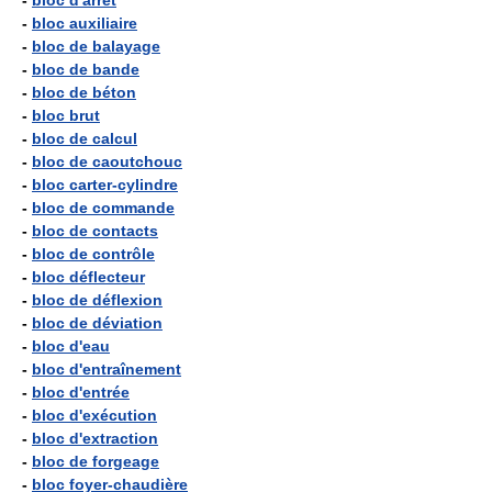
-
bloc d'arrêt
-
bloc auxiliaire
-
bloc de balayage
-
bloc de bande
-
bloc de béton
-
bloc brut
-
bloc de calcul
-
bloc de caoutchouc
-
bloc carter-cylindre
-
bloc de commande
-
bloc de contacts
-
bloc de contrôle
-
bloc déflecteur
-
bloc de déflexion
-
bloc de déviation
-
bloc d'eau
-
bloc d'entraînement
-
bloc d'entrée
-
bloc d'exécution
-
bloc d'extraction
-
bloc de forgeage
-
bloc foyer-chaudière