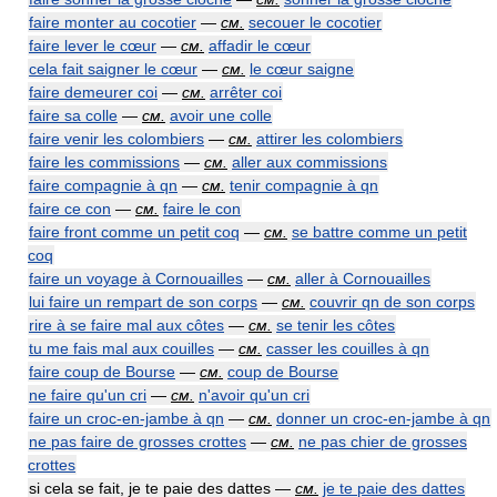
faire monter au cocotier
—
см.
secouer le cocotier
faire lever le cœur
—
см.
affadir le cœur
cela fait saigner le cœur
—
см.
le cœur saigne
faire demeurer coi
—
см.
arrêter coi
faire sa colle
—
см.
avoir une colle
faire venir les colombiers
—
см.
attirer les colombiers
faire les commissions
—
см.
aller aux commissions
faire compagnie à qn
—
см.
tenir compagnie à qn
faire ce con
—
см.
faire le con
faire front comme un petit coq
—
см.
se battre comme un petit
coq
faire un voyage à Cornouailles
—
см.
aller à Cornouailles
lui faire un rempart de son corps
—
см.
couvrir qn de son corps
rire à se faire mal aux côtes
—
см.
se tenir les côtes
tu me fais mal aux couilles
—
см.
casser les couilles à qn
faire coup de Bourse
—
см.
coup de Bourse
ne faire qu'un cri
—
см.
n'avoir qu'un cri
faire un croc-en-jambe à qn
—
см.
donner un croc-en-jambe à qn
ne pas faire de grosses crottes
—
см.
ne pas chier de grosses
crottes
si cela se fait, je te paie des dattes —
см.
je te paie des dattes