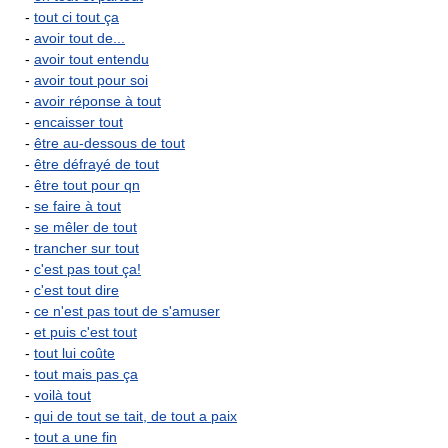
-
tout ci tout ça
-
avoir tout de...
-
avoir tout entendu
-
avoir tout pour soi
-
avoir réponse à tout
-
encaisser tout
-
être au-dessous de tout
-
être défrayé de tout
-
être tout pour qn
-
se faire à tout
-
se mêler de tout
-
trancher sur tout
-
c'est pas tout ça!
-
c'est tout dire
-
ce n'est pas tout de s'amuser
-
et puis c'est tout
-
tout lui coûte
-
tout mais pas ça
-
voilà tout
-
qui de tout se tait, de tout a paix
-
tout a une fin