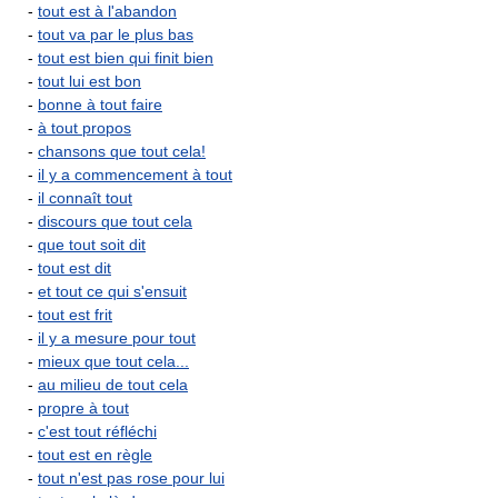
-
tout est à l'abandon
-
tout va par le plus bas
-
tout est bien qui finit bien
-
tout lui est bon
-
bonne à tout faire
-
à tout propos
-
chansons que tout cela!
-
il y a commencement à tout
-
il connaît tout
-
discours que tout cela
-
que tout soit dit
-
tout est dit
-
et tout ce qui s'ensuit
-
tout est frit
-
il y a mesure pour tout
-
mieux que tout cela...
-
au milieu de tout cela
-
propre à tout
-
c'est tout réfléchi
-
tout est en règle
-
tout n'est pas rose pour lui