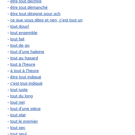
-
être tout déchiré
-
être tout démanché
-
être tout désigné pour qch
-
ce que vous dites et rien, c'est tout un
-
tout doux!
-
tout ensemble
-
tout fait
-
tout de go
-
tout d'une haleine
-
tout au hasard
-
tout à l'heure
-
à tout à l'heure
-
être tout indiqué
-
c'est tout indiqué
-
tout juste
-
tout du long
-
tout net
-
tout d'une pièce
-
tout plat
-
tout le premier
-
tout sec
-
tout seul