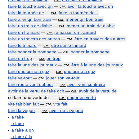
faire la touche avec qn
—
см.
avoir la touche avec qn
faire la tournée de
—
см.
faire la tournée de...
faire aller qn bon train
—
см.
mener qn bon train
faire un train de diable
—
см.
mener un train de diable
faire un traînard
—
см.
ramasser un traînard
faire en travers des autres
—
см.
être en travers des autres
faire le trimard
—
см.
être sur le trimard
faire sonner la trompette
—
см.
sonner la trompette
faire en trop
—
см.
en trop
faire la une des journaux
—
см.
être à la une des journaux
faire une usine à gaz
—
см.
une usine à gaz
faire va-tout
—
см.
jouer son va-tout
faire route vent debout
—
см.
avoir vent contraire
avoir de la vertu de faire qch
—
см.
avoir de la vertu de
se faire une vertu de... —
см.
ériger en vertu
vite fait bien fait
—
см.
vite fait
faire la vogue
—
см.
avoir de la vogue
-
la faire
-
le faire
-
la faire à qn
-
la faire à la