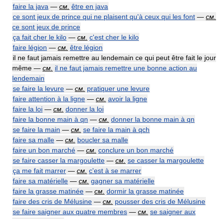
faire la java
—
см.
être en java
ce sont jeux de prince qui ne plaisent qu'à ceux qui les font
—
см.
ce sont jeux de prince
ça fait cher le kilo
—
см.
c'est cher le kilo
faire légion
—
см.
être légion
il ne faut jamais remettre au lendemain ce qui peut être fait le jour
même —
см.
il ne faut jamais remettre une bonne action au
lendemain
se faire la levure
—
см.
pratiquer une levure
faire attention à la ligne
—
см.
avoir la ligne
faire la loi
—
см.
donner la loi
faire la bonne main à qn
—
см.
donner la bonne main à qn
se faire la main
—
см.
se faire la main à qch
faire sa malle
—
см.
boucler sa malle
faire un bon marché
—
см.
conclure un bon marché
se faire casser la margoulette
—
см.
se casser la margoulette
ça me fait marrer
—
см.
c'est à se marrer
faire sa matérielle
—
см.
gagner sa matérielle
faire la grasse matinée
—
см.
dormir la grasse matinée
faire des cris de Mélusine
—
см.
pousser des cris de Mélusine
se faire saigner aux quatre membres
—
см.
se saigner aux