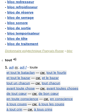
-
bloc redresseur
-
bloc refroidisseur
-
bloc de réserve
-
bloc de serrage
-
bloc sonore
-
bloc de sortie
-
bloc temporisateur
-
bloc de tête
-
bloc de traitement
Dictionnaire polytechnique Français-Russe
bloc
>
tout
4
1.
adj
m
;
adj f
- toute
et tout le bataclan
—
см.
tout le fourbi
et tout le bazar
—
см.
et le bazar
tout un chacun
—
см.
tout chacun
avant toute chose
—
см.
avant toutes choses
de tout cœur
—
см.
de bon cœur
en toute conscience
—
см.
en conscience
à tous coups
—
см.
à tous les coups
à tout crin
—
см.
à tous crins