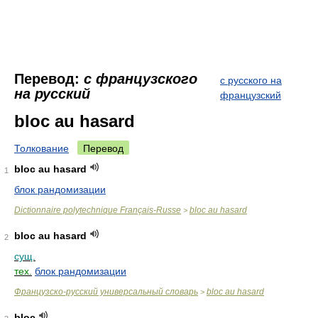
Перевод:
с французского
с русского на
на русский
французский
bloc au hasard
Толкование
Перевод
bloc au hasard
1
блок рандомизации
Dictionnaire polytechnique Français-Russe
bloc au hasard
>
bloc au hasard
2
сущ.
тех.
блок рандомизации
Французско-русский универсальный словарь
bloc au hasard
>
bloc