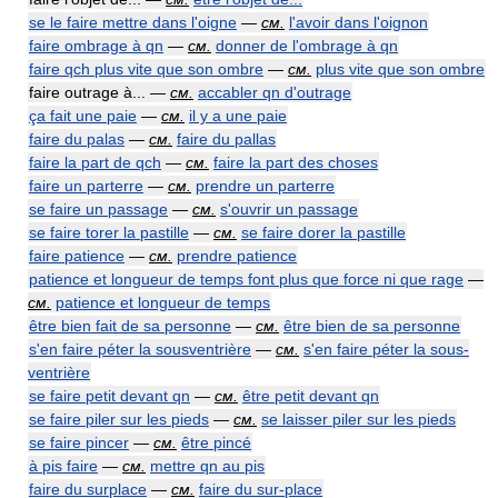
se le faire mettre dans l'oigne
—
см.
l'avoir dans l'oignon
faire ombrage à qn
—
см.
donner de l'ombrage à qn
faire qch plus vite que son ombre
—
см.
plus vite que son ombre
faire outrage à... —
см.
accabler qn d'outrage
ça fait une paie
—
см.
il y a une paie
faire du palas
—
см.
faire du pallas
faire la part de qch
—
см.
faire la part des choses
faire un parterre
—
см.
prendre un parterre
se faire un passage
—
см.
s'ouvrir un passage
se faire torer la pastille
—
см.
se faire dorer la pastille
faire patience
—
см.
prendre patience
patience et longueur de temps font plus que force ni que rage
—
см.
patience et longueur de temps
être bien fait de sa personne
—
см.
être bien de sa personne
s'en faire péter la sousventrière
—
см.
s'en faire péter la sous-
ventrière
se faire petit devant qn
—
см.
être petit devant qn
se faire piler sur les pieds
—
см.
se laisser piler sur les pieds
se faire pincer
—
см.
être pincé
à pis faire
—
см.
mettre qn au pis
faire du surplace
—
см.
faire du sur-place