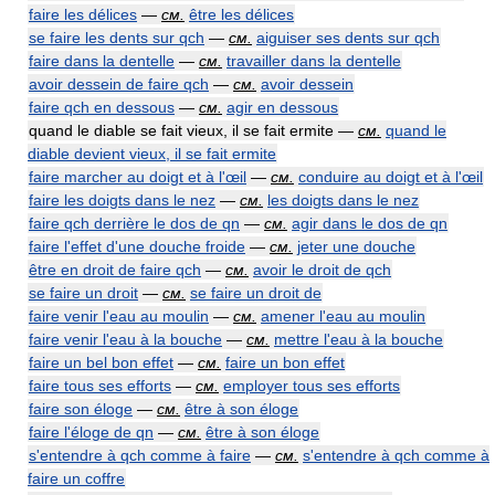
faire les délices
—
см.
être les délices
se faire les dents sur qch
—
см.
aiguiser ses dents sur qch
faire dans la dentelle
—
см.
travailler dans la dentelle
avoir dessein de faire qch
—
см.
avoir dessein
faire qch en dessous
—
см.
agir en dessous
quand le diable se fait vieux, il se fait ermite —
см.
quand le
diable devient vieux, il se fait ermite
faire marcher au doigt et à l'œil
—
см.
conduire au doigt et à l'œil
faire les doigts dans le nez
—
см.
les doigts dans le nez
faire qch derrière le dos de qn
—
см.
agir dans le dos de qn
faire l'effet d'une douche froide
—
см.
jeter une douche
être en droit de faire qch
—
см.
avoir le droit de qch
se faire un droit
—
см.
se faire un droit de
faire venir l'eau au moulin
—
см.
amener l'eau au moulin
faire venir l'eau à la bouche
—
см.
mettre l'eau à la bouche
faire un bel bon effet
—
см.
faire un bon effet
faire tous ses efforts
—
см.
employer tous ses efforts
faire son éloge
—
см.
être à son éloge
faire l'éloge de qn
—
см.
être à son éloge
s'entendre à qch comme à faire
—
см.
s'entendre à qch comme à
faire un coffre