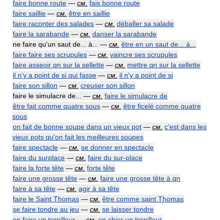
faire bonne route
—
см.
fais bonne route
faire saillie
—
см.
être en saillie
faire raconter des salades
—
см.
déballer sa salade
faire la sarabande
—
см.
danser la sarabande
ne faire qu'un saut de... à... —
см.
être en un saut de... à...
faire faire ses scrupules
—
см.
vaincre ses scrupules
faire asseoir qn sur la sellette
—
см.
mettre qn sur la sellette
il n'y a point de si qui fasse
—
см.
il n'y a point de si
faire son sillon
—
см.
creuser son sillon
faire le simulacre de... —
см.
faire le simulacre de
être fait comme quatre sous
—
см.
être ficelé comme quatre
sous
on fait de bonne soupe dans un vieux pot
—
см.
c'est dans les
vieux pots qu'on fait les meilleures soupes
faire spectacle
—
см.
se donner en spectacle
faire du surplace
—
см.
faire du sur-place
faire la forte tête
—
см.
forte tête
faire une grosse tête
—
см.
faire une grosse tête à qn
faire à sa tête
—
см.
agir à sa tête
faire le Saint Thomas
—
см.
être comme saint Thomas
se faire tondre au jeu
—
см.
se laisser tondre
en faire un torpilleur
—
см.
en chier un torpilleur