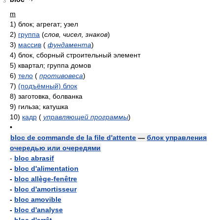
3
m
1)
блок; агрегат; узел
2)
группа
(
слов, чисел, знаков
)
3)
массив
(
фундамента
)
4)
блок, сборный строительный элемент
5)
квартал; группа домов
6)
тело
(
противовеса
)
7)
(подъёмный) блок
8)
заготовка, болванка
9)
гильза; катушка
10)
кадр
(
управляющей программы
)
•
bloc de commande de la file d'attente
—
блок управления
очередью или очередями
-
bloc abrasif
-
bloc d'alimentation
-
bloc allège-fenêtre
-
bloc d'amortisseur
-
bloc amovible
-
bloc d'analyse