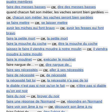
quatre membres
faire des messes basses
—
см.
dire des messes basses
quand chacun fait son métier, les vaches seront bien gardées —
см.
chacun son métier, les vaches seront bien gardées
se faire mettre
—
см.
se laisser mettre
avoir les miches qui font bravo
—
см.
avoir les fesses qui font
bravo
faire la petite mort
—
см.
la petite mort
faire la mouche du coche
—
см.
être la mouche du coche
laissez-le faire il viendra moudre à notre moulin
—
см.
il viendra
moudre à notre moulin
faire le moulinet
—
см.
exécuter le moulinet
faire nargue de... —
см.
dire nargue de...
faire ses nécessités
—
см.
aller à ses nécessités
faire de nécessité
—
см.
de nécessité
la nécessité fait loi
—
см.
la nécessité n'a pas de loi
le diable n'est pas si noir qu'on le fait
—
см.
n'être pas si diable
qu'on est noir
faire du noir
—
см.
broyer du noir
faire une réponse de Normand
—
см.
répondre en Normand
faire voir son âme à nu
—
см.
découvrir son âme à nu
faire l'objet de... —
см.
être l'objet de...