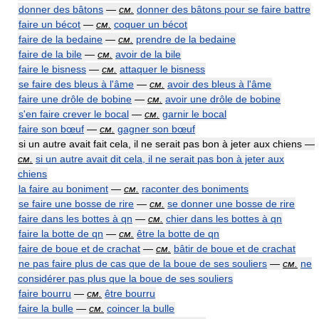
donner des bâtons
—
см.
donner des bâtons pour se faire battre
faire un bécot
—
см.
coquer un bécot
faire de la bedaine
—
см.
prendre de la bedaine
faire de la bile
—
см.
avoir de la bile
faire le bisness
—
см.
attaquer le bisness
se faire des bleus à l'âme
—
см.
avoir des bleus à l'âme
faire une drôle de bobine
—
см.
avoir une drôle de bobine
s'en faire crever le bocal
—
см.
garnir le bocal
faire son bœuf
—
см.
gagner son bœuf
si un autre avait fait cela, il ne serait pas bon à jeter aux chiens —
см.
si un autre avait dit cela, il ne serait pas bon à jeter aux
chiens
la faire au boniment
—
см.
raconter des boniments
se faire une bosse de rire
—
см.
se donner une bosse de rire
faire dans les bottes à qn
—
см.
chier dans les bottes à qn
faire la botte de qn
—
см.
être la botte de qn
faire de boue et de crachat
—
см.
bâtir de boue et de crachat
ne pas faire plus de cas que de la boue de ses souliers
—
см.
ne
considérer pas plus que la boue de ses souliers
faire bourru
—
см.
être bourru
faire la bulle
—
см.
coincer la bulle