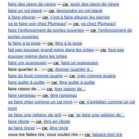
faire des plans de nègre
—
см.
avoir des plans de nègre
faire un vol plané
—
см.
descendre en vol plané
à faire pleurer
—
см.
c'est à faire pleurer les pierres
va te faire voir chez Plumeau!
—
см.
va chez Plumeau!
faire l'enfoncement de portes ouvertes
—
см.
l'enfoncement de
portes ouvertes
le faire à la pose
—
см.
être à la pose
fait pas pousser grand-mère dans les orties
—
см.
faut pas
pousser mémé dans les orties
faire um quanquam
—
см.
faire un quanquam
faire quartier à... —
см.
donner quartier à...
faire du bruit comme quatre
—
см.
crier comme quatre
faire quitte à quitte
—
см.
être quitte à quitte
faire raison de... —
см.
tirer raison de...
faire rampeau
—
см.
être rampeau
se faire chier comme un rat mort
—
см.
s'embêter comme un rat
mort
se faire une religion de qch
—
см.
se faire une religion de...
faire ribote
—
см.
être en ribote
se faire rincer
—
см.
être rincé
vous me faites rire, vous voulez rire —
см.
laissez-moi rire