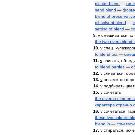
plaster
blend
—
гип
sand
blend
—
форм
blend
of
preservativ
oil
-
solvent
blend
—
с
setting
of
blend
—
с
9
.
v
смешиваться
;
сл
the
two
rivers
blend
10
.
v
спец
.
купажиро
to
blend
tea
—
смеш
11
.
v
вливать
,
объед
to
blend
parties
—
о
12
.
v
сливаться
,
объ
13
.
v
незаметно
пер
14
.
v
подбирать
цвет
15
.
v
сочетать
the
diverse
elements
характера
странно
16
.
v
сочетаться
,
гар
these
two
colours
bl
blend
in
—
сочетать
17
.
v
стираться
,
исче