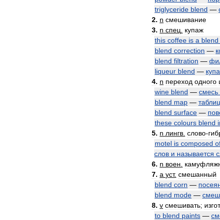
triglyceride
blend
—
2
.
n
смешивание
3
.
n
спец
.
купаж
this
coffee
is
a
blend
blend
correction
—
к
blend
filtration
—
фи
liqueur
blend
—
куп
4
.
n
переход
одного
wine
blend
—
смесь
blend
map
—
табли
blend
surface
—
пов
these
colours
blend
5
.
n
лингв
.
слово
-
гиб
motel
is
composed
o
слов
и
называется
с
6
.
n
воен
.
камуфляж
7
.
a
уст
.
смешанный
blend
corn
—
посея
blend
mode
—
смеш
8
.
v
смешивать
;
изго
to
blend
paints
—
см