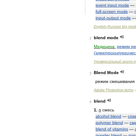
event
input
mode
—
full
-
screen
mode
—
input
-
output
mode
English
-
Russian
big
medi
blend
mode
2
Медицина:
режим
ре
(
электрохирургичес
Универсальный
англо
-
р
Blend
Mode
3
режим
смешивания
Adobe
Photoshop
terms
blend
4
1
.
n
смесь
alcohol
blend
—
спи
polymer
blend
—
см
blend
of
vitamins
—
powder
blend
—
пор