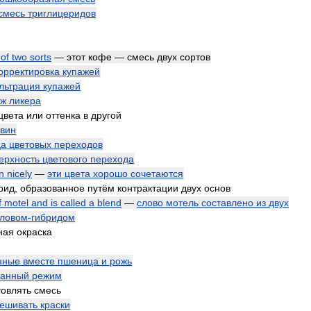
смесь
триглицеридов
of
two
sorts
—
этот
кофе
—
смесь
двух
сортов
орректировка
купажей
льтрация
купажей
аж
ликера
цвета
или
оттенка
в
другой
вин
ца
цветовых
переходов
ерхность
цветового
перехода
in
nicely
—
эти
цвета
хорошо
сочетаются
рид
,
образованное
путём
контрактации
двух
основ
f
motel
and
is
called
a
blend
—
слово
мотель
составлено
из
двух
ловом
-
гибридом
ная
окраска
нные
вместе
пшеница
и
рожь
анный
режим
товлять
смесь
ешивать
краски