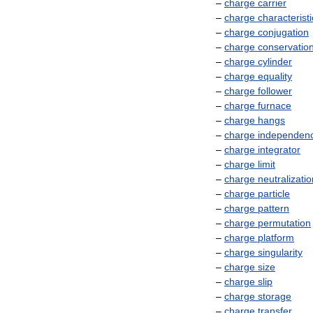
–
charge
carrier
–
charge
characteristi
–
charge
conjugation
–
charge
conservatio
–
charge
cylinder
–
charge
equality
–
charge
follower
–
charge
furnace
–
charge
hangs
–
charge
independen
–
charge
integrator
–
charge
limit
–
charge
neutralizatio
–
charge
particle
–
charge
pattern
–
charge
permutation
–
charge
platform
–
charge
singularity
–
charge
size
–
charge
slip
–
charge
storage
–
charge
transfer