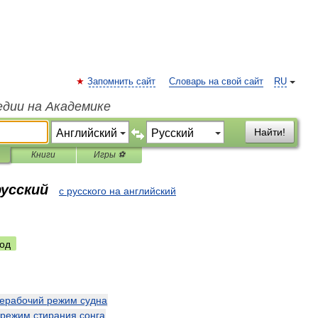
Запомнить сайт
Словарь на свой сайт
RU
едии на Академике
Найти!
Книги
Игры ⚽
русский
с русского на английский
од
ерабочий
режим
судна
режим
стирания
сонга