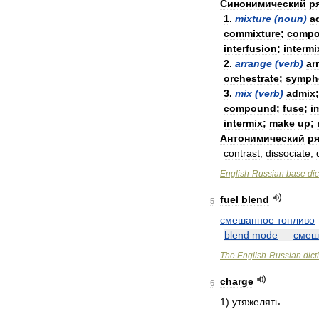
Синонимический
р
1
.
mixture
(
noun
)
a
commixture
;
compo
interfusion
;
intermi
2
.
arrange
(
verb
)
ar
orchestrate
;
symph
3
.
mix
(
verb
)
admix
compound
;
fuse
;
i
intermix
;
make
up
;
Антонимический
ря
contrast
;
dissociate
;
English
-
Russian
base
dic
fuel
blend
5
смешанное
топливо
blend
mode
—
смеш
The
English
-
Russian
dict
charge
6
1
)
утяжелять