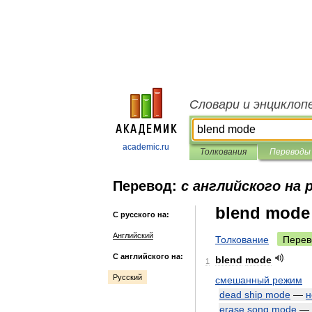
Словари и энциклоп
academic.ru
Толкования
Переводы
Перевод:
с английского на 
blend mode
С русского на:
Английский
Толкование
Перев
С английского на:
blend
mode
1
Русский
смешанный
режим
dead
ship
mode
—
н
erase
song
mode
—