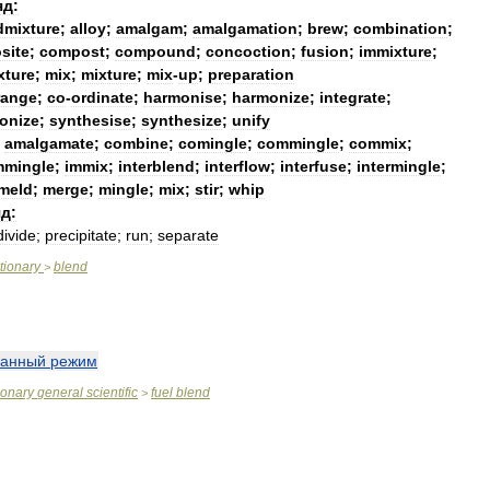
яд:
dmixture
;
alloy
;
amalgam
;
amalgamation
;
brew
;
combination
;
site
;
compost
;
compound
;
concoction
;
fusion
;
immixture
;
xture
;
mix
;
mixture
;
mix
-
up
;
preparation
range
;
co
-
ordinate
;
harmonise
;
harmonize
;
integrate
;
onize
;
synthesise
;
synthesize
;
unify
;
amalgamate
;
combine
;
comingle
;
commingle
;
commix
;
mmingle
;
immix
;
interblend
;
interflow
;
interfuse
;
intermingle
;
meld
;
merge
;
mingle
;
mix
;
stir
;
whip
д:
divide
;
precipitate
;
run
;
separate
tionary
blend
>
анный
режим
ionary
general
scientific
fuel
blend
>