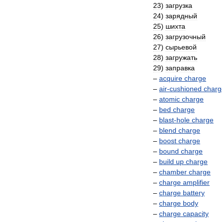
23
)
загрузка
24
)
зарядный
25
)
шихта
26
)
загрузочный
27
)
сырьевой
28
)
загружать
29
)
заправка
–
acquire
charge
–
air
-
cushioned
charg
–
atomic
charge
–
bed
charge
–
blast
-
hole
charge
–
blend
charge
–
boost
charge
–
bound
charge
–
build
up
charge
–
chamber
charge
–
charge
amplifier
–
charge
battery
–
charge
body
–
charge
capacity