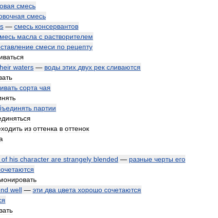
совая
смесь
овочная
смесь
es
—
смесь
консервантов
месь
масла
с
растворителем
оставление
смеси
по
рецепту
иваться
their
waters
—
воды
этих
двух
рек
сливаются
вать
ивать
сорта
чая
инять
бъединять
партии
единяться
еходить
из
оттенка
в
оттенок
а
of
his
character
are
strangely
blended
—
разные
черты
его
сочетаются
монировать
end
well
—
эти
два
цвета
хорошо
сочетаются
ся
зать