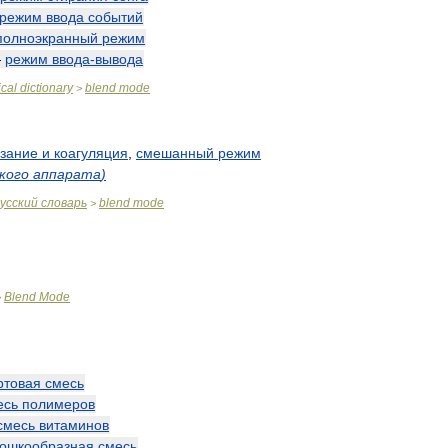
режим
ввода
событий
полноэкранный
режим
—
режим
ввода
-
вывода
cal
dictionary
blend
mode
>
зание
и
коагуляция
,
смешанный
режим
кого
аппарата
)
усский
словарь
blend
mode
>
Blend
Mode
>
ртовая
смесь
есь
полимеров
смесь
витаминов
ошкообразная
смесь