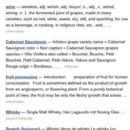
wine
— wineless, adj. winish, adj. /wuyn/, n., adj., v., wined,
wining. n. 1. the fermented juice of grapes, made in many
varieties, such as red, white, sweet, dry, still, and sparkling, for use
as a beverage, in cooking, in religious rites, etc., and… …
Universalium
Cabernet Sauvignon
— Infobox grape variety name = Cabernet
Sauvignon color = Noir caption = Cabernet Sauvignon grapes
species = Vitis Vinifera also called = Bouchet, Bouche, Petit
Bouchet, Petit Cabernet, Petit Vidure, Vidure and Sauvignon
Rouge origin = Bordeaux… …
Wikipedia
fruit processing
— Introduction preparation of fruit for human
consumption. Fruit is sometimes defined as the product of growth
from an angiosperm, or flowering plant. From a purely botanical
point of view, the fruit may be only the fleshy growth that arises …
Universalium
Whisky
— Single Malt Whisky, hier Lagavulin mit Nosing Glas …
Deutsch Wikipedia
Scotch (boisson)
— Whisky Verre de whisky Le whisky (ou