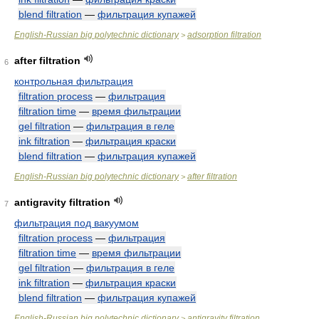
blend filtration
—
фильтрация купажей
English-Russian big polytechnic dictionary
adsorption filtration
>
after filtration
6
контрольная фильтрация
filtration process
—
фильтрация
filtration time
—
время фильтрации
gel filtration
—
фильтрация в геле
ink filtration
—
фильтрация краски
blend filtration
—
фильтрация купажей
English-Russian big polytechnic dictionary
after filtration
>
antigravity filtration
7
фильтрация под вакуумом
filtration process
—
фильтрация
filtration time
—
время фильтрации
gel filtration
—
фильтрация в геле
ink filtration
—
фильтрация краски
blend filtration
—
фильтрация купажей
English-Russian big polytechnic dictionary
antigravity filtration
>