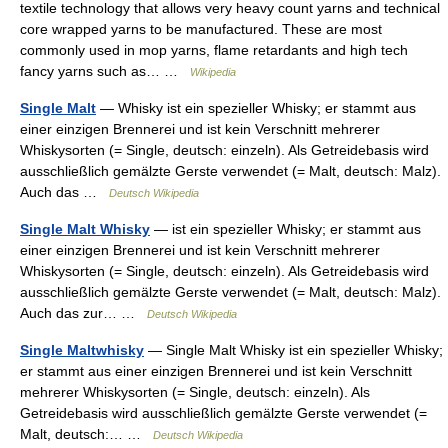
textile technology that allows very heavy count yarns and technical
core wrapped yarns to be manufactured. These are most
commonly used in mop yarns, flame retardants and high tech
fancy yarns such as… …
Wikipedia
Single Malt
— Whisky ist ein spezieller Whisky; er stammt aus
einer einzigen Brennerei und ist kein Verschnitt mehrerer
Whiskysorten (= Single, deutsch: einzeln). Als Getreidebasis wird
ausschließlich gemälzte Gerste verwendet (= Malt, deutsch: Malz).
Auch das …
Deutsch Wikipedia
Single Malt Whisky
— ist ein spezieller Whisky; er stammt aus
einer einzigen Brennerei und ist kein Verschnitt mehrerer
Whiskysorten (= Single, deutsch: einzeln). Als Getreidebasis wird
ausschließlich gemälzte Gerste verwendet (= Malt, deutsch: Malz).
Auch das zur… …
Deutsch Wikipedia
Single Maltwhisky
— Single Malt Whisky ist ein spezieller Whisky;
er stammt aus einer einzigen Brennerei und ist kein Verschnitt
mehrerer Whiskysorten (= Single, deutsch: einzeln). Als
Getreidebasis wird ausschließlich gemälzte Gerste verwendet (=
Malt, deutsch:… …
Deutsch Wikipedia