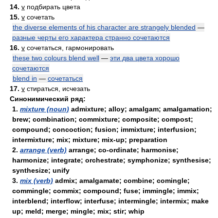
14.
v
подбирать цвета
15.
v
сочетать
the diverse elements of his character are strangely blended
—
разные черты его характера странно сочетаются
16.
v
сочетаться, гармонировать
these two colours blend well
—
эти два цвета хорошо
сочетаются
blend in
—
сочетаться
17.
v
стираться, исчезать
Синонимический ряд:
1.
mixture (noun)
admixture; alloy; amalgam; amalgamation;
brew; combination; commixture; composite; compost;
compound; concoction; fusion; immixture; interfusion;
intermixture; mix; mixture; mix-up; preparation
2.
arrange (verb)
arrange; co-ordinate; harmonise;
harmonize; integrate; orchestrate; symphonize; synthesise;
synthesize; unify
3.
mix (verb)
admix; amalgamate; combine; comingle;
commingle; commix; compound; fuse; immingle; immix;
interblend; interflow; interfuse; intermingle; intermix; make
up; meld; merge; mingle; mix; stir; whip