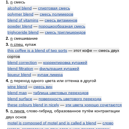
1.
n
смесь
alcohol blend
—
спиртовая смесь
polymer blend
—
смесь полимеров
blend of vitamins
—
смесь витаминов
powder blend
—
порошкообразная смесь
triglyceride blend
—
смесь триглицеридов
2.
n
смешивание
3.
n спец.
купаж
this coffee is a blend of two sorts
— этот кофе — смесь двух
сортов
blend correction
—
корректировка купажей
blend filtration
—
фильтрация купажей
liqueur blend
—
купаж ликера
4.
n
переход одного цвета или оттенка в другой
wine blend
—
смесь вин
blend map
—
таблица цветовых переходов
blend surface
—
поверхность цветового перехода
these colours blend in nicely
—
эти цвета хорошо сочетаются
5.
n лингв.
слово-гибрид, образованное путём контрактации
двух основ
motel is composed of motel and is called a blend
—
слово