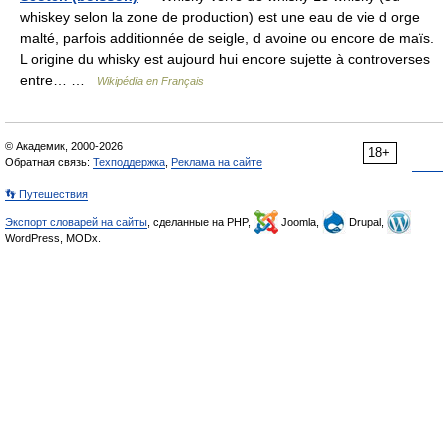
whiskey selon la zone de production) est une eau de vie d orge
malté, parfois additionnée de seigle, d avoine ou encore de maïs.
L origine du whisky est aujourd hui encore sujette à controverses
entre… …
Wikipédia en Français
© Академик, 2000-2026
18+
Обратная связь:
Техподдержка
,
Реклама на сайте
👣 Путешествия
Экспорт словарей на сайты
, сделанные на PHP,
Joomla,
Drupal,
WordPress, MODx.