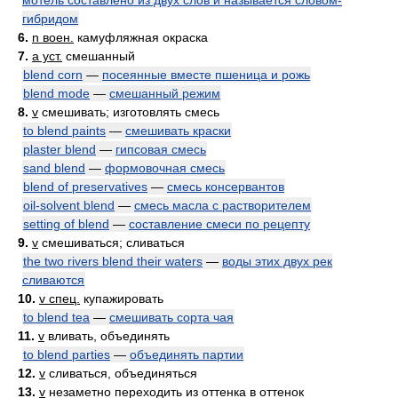
мотель составлено из двух слов и называется словом-
гибридом
6.
n воен.
камуфляжная окраска
7.
a уст.
смешанный
blend corn
—
посеянные вместе пшеница и рожь
blend mode
—
смешанный режим
8.
v
смешивать; изготовлять смесь
to blend paints
—
смешивать краски
plaster blend
—
гипсовая смесь
sand blend
—
формовочная смесь
blend of preservatives
—
смесь консервантов
oil-solvent blend
—
смесь масла с растворителем
setting of blend
—
составление смеси по рецепту
9.
v
смешиваться; сливаться
the two rivers blend their waters
—
воды этих двух рек
сливаются
10.
v спец.
купажировать
to blend tea
—
смешивать сорта чая
11.
v
вливать, объединять
to blend parties
—
объединять партии
12.
v
сливаться, объединяться
13.
v
незаметно переходить из оттенка в оттенок