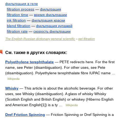
фильтрация в геле
filtration process
—
фильтрация
filtration time
—
время фильтрации
ink filtration
—
фильтрация краски
blend filtration
—
фильтрация купажей
filtration rate
—
скорость фильтрации
The English-Russian dictionary general scientific
gel filtration
>
См. также в других словарях:
Polyethylene terephthalate
— PETE redirects here. For the first
name, see Peter (disambiguation). For other uses, see Pete
(disambiguation). Polyethylene terephthalate fibre IUPAC name …
Wikipedia
Whisky
— This article is about the alcoholic beverage. For other
uses, see Whisky (disambiguation). A glass of whisky Whisky
(Scottish English and British English) or whiskey (Hiberno English
and American English[1]) is a ty …
Wikipedia
Dref Friction Spinning
— Friction Spinning or Dref Spinning is a