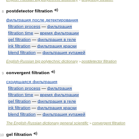
postdetector filtration
8
фильтрация после детектирования
filtration process
—
фильтрация
filtration time
—
время фильтрации
gel filtration
—
фильтрация в геле
ink filtration
—
фильтрация краски
blend filtration
—
фильтрация купажей
English-Russian big polytechnic dictionary
postdetector filtration
>
convergent filtration
9
сходящаяся фильтрация
filtration process
—
фильтрация
filtration time
—
время фильтрации
gel filtration
—
фильтрация в геле
ink filtration
—
фильтрация краски
blend filtration
—
фильтрация купажей
The English-Russian dictionary general scientific
convergent filtration
>
gel filtration
10