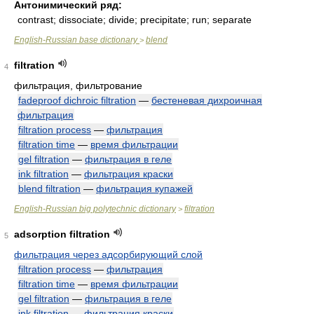
Антонимический ряд:
contrast; dissociate; divide; precipitate; run; separate
English-Russian base dictionary
blend
>
filtration
4
фильтрация, фильтрование
fadeproof dichroic filtration
—
бестеневая дихроичная
фильтрация
filtration process
—
фильтрация
filtration time
—
время фильтрации
gel filtration
—
фильтрация в геле
ink filtration
—
фильтрация краски
blend filtration
—
фильтрация купажей
English-Russian big polytechnic dictionary
filtration
>
adsorption filtration
5
фильтрация через адсорбирующий слой
filtration process
—
фильтрация
filtration time
—
время фильтрации
gel filtration
—
фильтрация в геле
ink filtration
—
фильтрация краски