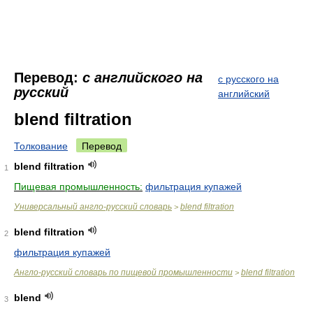
Перевод:
с английского на
с русского на
русский
английский
blend filtration
Толкование
Перевод
blend filtration
1
Пищевая промышленность:
фильтрация купажей
Универсальный англо-русский словарь
blend filtration
>
blend filtration
2
фильтрация купажей
Англо-русский словарь по пищевой промышленности
blend filtration
>
blend
3