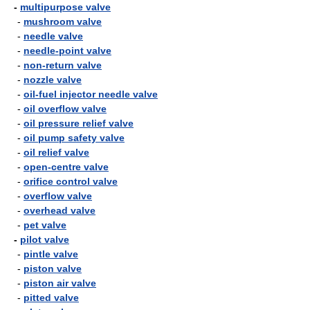
-
multipurpose valve
-
mushroom valve
-
needle valve
-
needle-point valve
-
non-return valve
-
nozzle valve
-
oil-fuel injector needle valve
-
oil overflow valve
-
oil pressure relief valve
-
oil pump safety valve
-
oil relief valve
-
open-centre valve
-
orifice control valve
-
overflow valve
-
overhead valve
-
pet valve
-
pilot valve
-
pintle valve
-
piston valve
-
piston air valve
-
pitted valve