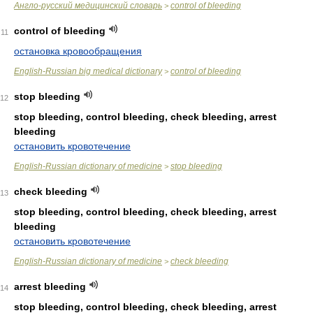
Англо-русский медицинский словарь
control of bleeding
>
control of bleeding
11
остановка кровообращения
English-Russian big medical dictionary
control of bleeding
>
stop bleeding
12
stop bleeding, control bleeding, check bleeding, arrest
bleeding
остановить кровотечение
English-Russian dictionary of medicine
stop bleeding
>
check bleeding
13
stop bleeding, control bleeding, check bleeding, arrest
bleeding
остановить кровотечение
English-Russian dictionary of medicine
check bleeding
>
arrest bleeding
14
stop bleeding, control bleeding, check bleeding, arrest