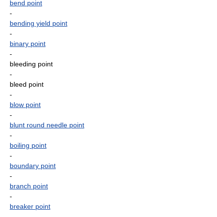
bend point
-
bending yield point
-
binary point
-
bleeding point
-
bleed point
-
blow point
-
blunt round needle point
-
boiling point
-
boundary point
-
branch point
-
breaker point
-