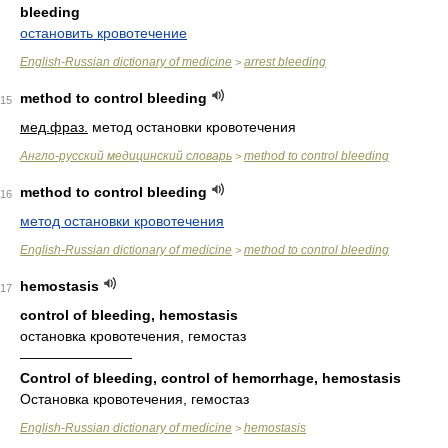
bleeding
остановить кровотечение
English-Russian dictionary of medicine
arrest bleeding
>
method to control bleeding
15
мед.
фраз.
метод остановки кровотечения
Англо-русский медицинский словарь
method to control bleeding
>
method to control bleeding
16
метод остановки кровотечения
English-Russian dictionary of medicine
method to control bleeding
>
hemostasis
17
control of bleeding, hemostasis
остановка кровотечения, гемостаз
————————
Control of bleeding, control of hemorrhage, hemostasis
Остановка кровотечения, гемостаз
English-Russian dictionary of medicine
hemostasis
>