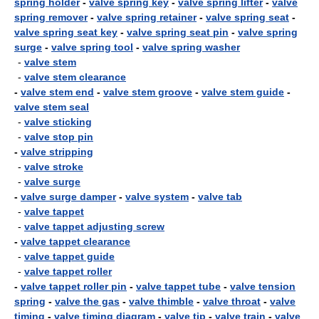
spring holder
-
valve spring key
-
valve spring lifter
-
valve
spring remover
-
valve spring retainer
-
valve spring seat
-
valve spring seat key
-
valve spring seat pin
-
valve spring
surge
-
valve spring tool
-
valve spring washer
-
valve stem
-
valve stem clearance
-
valve stem end
-
valve stem groove
-
valve stem guide
-
valve stem seal
-
valve sticking
-
valve stop pin
-
valve stripping
-
valve stroke
-
valve surge
-
valve surge damper
-
valve system
-
valve tab
-
valve tappet
-
valve tappet adjusting screw
-
valve tappet clearance
-
valve tappet guide
-
valve tappet roller
-
valve tappet roller pin
-
valve tappet tube
-
valve tension
spring
-
valve the gas
-
valve thimble
-
valve throat
-
valve
timing
-
valve timing diagram
-
valve tip
-
valve train
-
valve