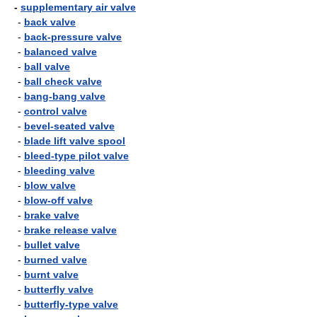
-
supplementary air valve
-
back valve
-
back-pressure valve
-
balanced valve
-
ball valve
-
ball check valve
-
bang-bang valve
-
control valve
-
bevel-seated valve
-
blade lift valve spool
-
bleed-type pilot valve
-
bleeding valve
-
blow valve
-
blow-off valve
-
brake valve
-
brake release valve
-
bullet valve
-
burned valve
-
burnt valve
-
butterfly valve
-
butterfly-type valve