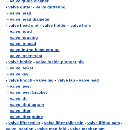
-
valve guide cleaner
-
valve gutter
-
valve guttering
-
valve head
-
valve head diameter
-
valve head slot
-
valve holder
-
valve hole
-
valve hood
-
valve housing
-
valve in head
-
valve-in-the-head engine
-
valve insert seat
-
valve inside
-
valve inside plunger pin
-
valve jacket
-
valve key
-
valve knock
-
valve lag
-
valve lap
-
valve lead
-
valve lever
-
valve lever bracket
-
valve lift
-
valve lift diagram
-
valve lifter
-
valve lifter guide
-
valve lifter roller
-
valve lifter roller pin
-
valve lifting cam
-
valve location
-
valve manifold
-
valve mechanism