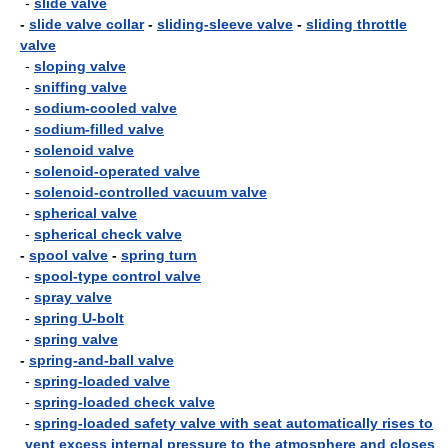
-
slide valve
-
slide valve collar
-
sliding-sleeve valve
-
sliding throttle
valve
-
sloping valve
-
sniffing valve
-
sodium-cooled valve
-
sodium-filled valve
-
solenoid valve
-
solenoid-operated valve
-
solenoid-controlled vacuum valve
-
spherical valve
-
spherical check valve
-
spool valve
-
spring turn
-
spool-type control valve
-
spray valve
-
spring U-bolt
-
spring valve
-
spring-and-ball valve
-
spring-loaded valve
-
spring-loaded check valve
-
spring-loaded safety valve with seat automatically rises to
vent excess internal pressure to the atmosphere and closes