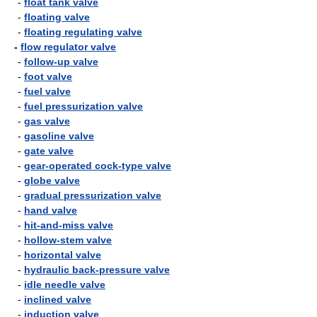
-
float tank valve
-
floating valve
-
floating regulating valve
-
flow regulator valve
-
follow-up valve
-
foot valve
-
fuel valve
-
fuel pressurization valve
-
gas valve
-
gasoline valve
-
gate valve
-
gear-operated cock-type valve
-
globe valve
-
gradual pressurization valve
-
hand valve
-
hit-and-miss valve
-
hollow-stem valve
-
horizontal valve
-
hydraulic back-pressure valve
-
idle needle valve
-
inclined valve
-
induction valve