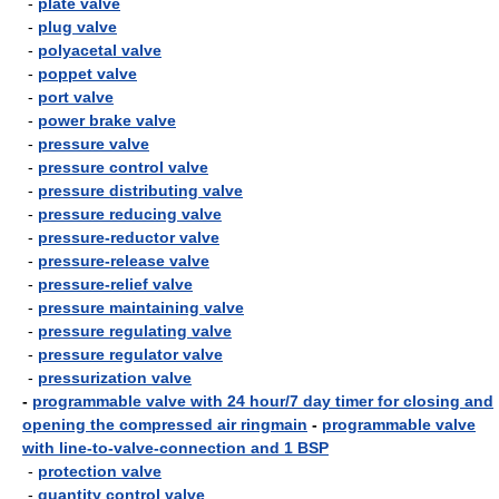
-
plate valve
-
plug valve
-
polyacetal valve
-
poppet valve
-
port valve
-
power brake valve
-
pressure valve
-
pressure control valve
-
pressure distributing valve
-
pressure reducing valve
-
pressure-reductor valve
-
pressure-release valve
-
pressure-relief valve
-
pressure maintaining valve
-
pressure regulating valve
-
pressure regulator valve
-
pressurization valve
-
programmable valve with 24 hour/7 day timer for closing and
opening the compressed air ringmain
-
programmable valve
with line-to-valve-connection and 1 BSP
-
protection valve
-
quantity control valve