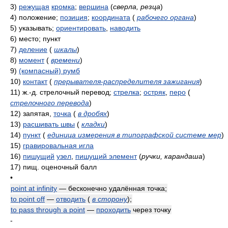
3)
режущая
кромка
;
вершина
(
сверла, резца
)
4)
положение;
позиция
;
координата
(
рабочего органа
)
5)
указывать;
ориентировать
,
наводить
6)
место; пункт
7)
деление
(
шкалы
)
8)
момент
(
времени
)
9)
(компасный) румб
10)
контакт
(
прерывателя-распределителя зажигания
)
11)
ж.-д. стрелочный перевод;
стрелка
;
остряк
,
перо
(
стрелочного перевода
)
12)
запятая,
точка
(
в дробях
)
13)
расшивать швы
(
кладки
)
14)
пункт
(
единица измерения в типографской системе мер
)
15)
гравировальная игла
16)
пишущий
узел
,
пишущий элемент
(
ручки, карандаша
)
17)
пищ. оценочный балл
•
point at infinity
— бесконечно удалённая точка;
to point off
—
отводить
(
в сторону
)
;
to pass through a point
—
проходить
через точку
-