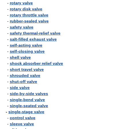
-
rotary valve
-
rotary disk valve
-
rotary throttle valve
-
rubber-sealed valve
-
safety valve
-
safety thermal-relief valve
-
salt-filled exhaust valve
-
self-acting valve
-
self-closing valve
-
shell valve
-
shock absorber relief valve
-
short travel valve
-
shrouded valve
-
shut-off valve
-
side valve
-
side-by-side valves
-
single-bend valve
-
single-seated valve
-
single-stage valve
-
control valve
-
sleeve valve