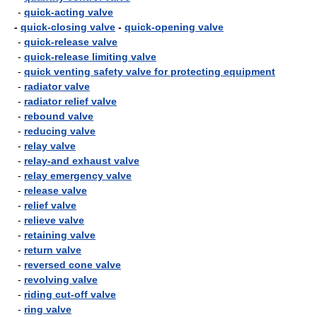
-
quick-acting valve
-
quick-closing valve
-
quick-opening valve
-
quick-release valve
-
quick-release limiting valve
-
quick venting safety valve for protecting equipment
-
radiator valve
-
radiator relief valve
-
rebound valve
-
reducing valve
-
relay valve
-
relay-and exhaust valve
-
relay emergency valve
-
release valve
-
relief valve
-
relieve valve
-
retaining valve
-
return valve
-
reversed cone valve
-
revolving valve
-
riding cut-off valve
-
ring valve