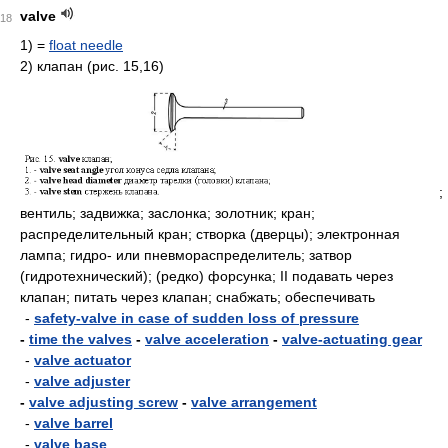
valve
18
1)
=
float needle
2) клапан (рис. 15,16)
;
вентиль; задвижка; заслонка; золотник; кран;
распределительный кран; створка (дверцы); электронная
лампа; гидро- или пневмораспределитель; затвор
(гидротехнический); (редко) форсунка; II подавать через
клапан; питать через клапан; снабжать; обеспечивать
-
safety-valve in case of sudden loss of pressure
-
time the valves
-
valve acceleration
-
valve-actuating gear
-
valve actuator
-
valve adjuster
-
valve adjusting screw
-
valve arrangement
-
valve barrel
-
valve base