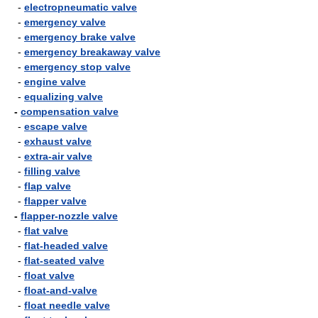
-
electropneumatic valve
-
emergency valve
-
emergency brake valve
-
emergency breakaway valve
-
emergency stop valve
-
engine valve
-
equalizing valve
-
compensation valve
-
escape valve
-
exhaust valve
-
extra-air valve
-
filling valve
-
flap valve
-
flapper valve
-
flapper-nozzle valve
-
flat valve
-
flat-headed valve
-
flat-seated valve
-
float valve
-
float-and-valve
-
float needle valve