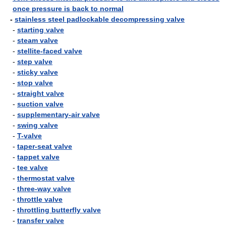
once pressure is back to normal
-
stainless steel padlockable decompressing valve
-
starting valve
-
steam valve
-
stellite-faced valve
-
step valve
-
sticky valve
-
stop valve
-
straight valve
-
suction valve
-
supplementary-air valve
-
swing valve
-
T-valve
-
taper-seat valve
-
tappet valve
-
tee valve
-
thermostat valve
-
three-way valve
-
throttle valve
-
throttling butterfly valve
-
transfer valve