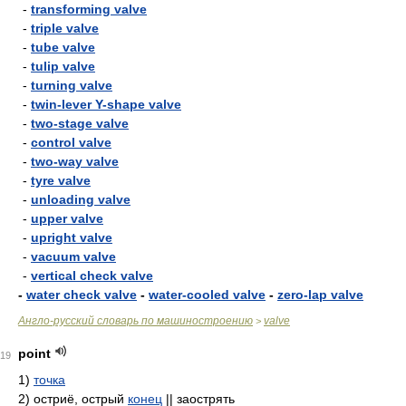
-
transforming valve
-
triple valve
-
tube valve
-
tulip valve
-
turning valve
-
twin-lever Y-shape valve
-
two-stage valve
-
control valve
-
two-way valve
-
tyre valve
-
unloading valve
-
upper valve
-
upright valve
-
vacuum valve
-
vertical check valve
-
water check valve
-
water-cooled valve
-
zero-lap valve
Англо-русский словарь по машиностроению
valve
>
point
19
1)
точка
2)
остриё, острый
конец
|| заострять