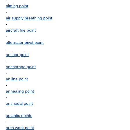
aiming point
-
air supply breathing point
-
aircraft fire point
-
alternator pivot point
-
anchor point
-
anchorage point
-
aniline point
-
annealing point
-
antinodal point
-
aplantic points
-
arch work point