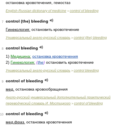
остановка кровотечения, гемостаз
English-Russian dictionary of medicine
control of bleeding
>
control (the) bleeding
7
Гинекология:
остановить кровотечение
Универсальный англо-русский словарь
control (the) bleeding
>
control bleeding
8
1)
Медицина:
остановка кровотечения
2)
Гинекология:
(
the
)
остановить кровотечение
Универсальный англо-русский словарь
control bleeding
>
control of bleeding
9
мед.
остановка кровообращения
Англо-русский универсальный дополнительный практический
переводческий словарь И. Мостицкого
control of bleeding
>
control of bleeding
10
мед.
фраз.
остановка кровотечения