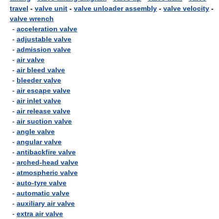
travel
-
valve unit
-
valve unloader assembly
-
valve velocity
-
valve wrench
-
acceleration valve
-
adjustable valve
-
admission valve
-
air valve
-
air bleed valve
-
bleeder valve
-
air escape valve
-
air inlet valve
-
air release valve
-
air suction valve
-
angle valve
-
angular valve
-
antibackfire valve
-
arched-head valve
-
atmospheric valve
-
auto-tyre valve
-
automatic valve
-
auxiliary air valve
-
extra air valve