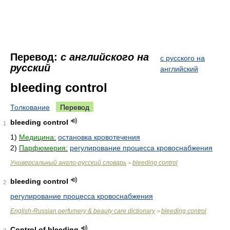
Перевод:
с английского на
с русского на
русский
английский
bleeding control
Толкование
Перевод
bleeding control
1
1)
Медицина:
остановка кровотечения
2)
Парфюмерия:
регулирование процесса кровоснабжения
Универсальный англо-русский словарь
bleeding control
>
bleeding control
2
регулирование процесса кровоснабжения
English-Russian perfumery & beauty care dictionary
bleeding control
>
Control of bleeding