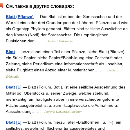
См. также в других словарях:
Blatt (Pflanze)
— Das Blatt ist neben der Sprossachse und der
Wurzel eines der drei Grundorgane der höheren Pflanzen und wird
als Organtyp Phyllom genannt. Blätter sind seitliche Auswüchse an
den Knoten (Nodi) der Sprossachse. Die ursprünglichen
Funktionen der… …
Deutsch Wikipedia
Blatt
— bezeichnet einen Teil einer Pflanze, siehe Blatt (Pflanze)
ein Stück Papier, siehe Papier#Blattbildung eine Zeitschrift oder
Zeitung, siehe Periodikum eine Informationsschrift als Loseblatt,
siehe Flugblatt einen Abzug einer künstlerischen… …
Deutsch
Wikipedia
Blatt [1]
— Blatt (Folium, Bot.), ist eine seitliche Ausdehnung des
Mittel od. Oberstocks u. seiner Zweige, welche stielrund,
mehrkantig, am häufigsten aber in eine verschieden geformte
Fläche ausgebreitet ist u. zum Hauptzwecke die Aufnahme u.
Ausscheidung… …
Pierer's Universal-Lexikon
Blatt [1]
— Blatt (Folium, hierzu Tafel »Blattformen I u. II«), ein
seitliches, gewöhnlich flächenartig ausgebreitetes und