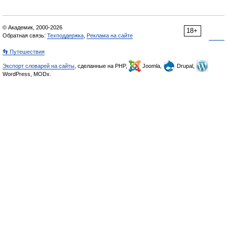
© Академик, 2000-2026
18+
Обратная связь:
Техподдержка
,
Реклама на сайте
👣 Путешествия
Экспорт словарей на сайты
, сделанные на PHP,
Joomla,
Drupal,
WordPress, MODx.