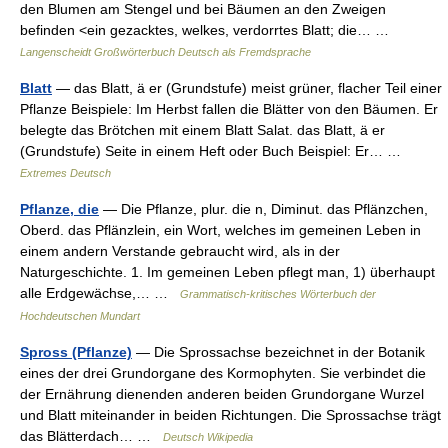
den Blumen am Stengel und bei Bäumen an den Zweigen
befinden <ein gezacktes, welkes, verdorrtes Blatt; die… …
Langenscheidt Großwörterbuch Deutsch als Fremdsprache
Blatt
— das Blatt, ä er (Grundstufe) meist grüner, flacher Teil einer
Pflanze Beispiele: Im Herbst fallen die Blätter von den Bäumen. Er
belegte das Brötchen mit einem Blatt Salat. das Blatt, ä er
(Grundstufe) Seite in einem Heft oder Buch Beispiel: Er… …
Extremes Deutsch
Pflanze, die
— Die Pflanze, plur. die n, Diminut. das Pflänzchen,
Oberd. das Pflänzlein, ein Wort, welches im gemeinen Leben in
einem andern Verstande gebraucht wird, als in der
Naturgeschichte. 1. Im gemeinen Leben pflegt man, 1) überhaupt
alle Erdgewächse,… …
Grammatisch-kritisches Wörterbuch der
Hochdeutschen Mundart
Spross (Pflanze)
— Die Sprossachse bezeichnet in der Botanik
eines der drei Grundorgane des Kormophyten. Sie verbindet die
der Ernährung dienenden anderen beiden Grundorgane Wurzel
und Blatt miteinander in beiden Richtungen. Die Sprossachse trägt
das Blätterdach… …
Deutsch Wikipedia