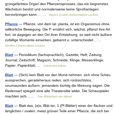
grüngefärbtes Organ des Pflanzensprosses, das ein begrenztes
Wachstum besitzt und normalerweise keine Sproßanlagen
hervorbringen kann.… …
Meyers Großes Konversations-Lexikon
Pflanze
— Pflanze, von dem lat. planta, ist ein Organismus ohne
willkürliche Bewegung. Die P. ernährt sich, wächst, pflanzt ihre Art
fort, ist dagegen an den Ort ihrer Entstehung, so weit nicht äußere
zufällige Momente einwirken, gebannt u. unterscheidet… …
Herders Conversations-Lexikon
Blatt
— Periodikum (fachsprachlich); Gazette; Heft; Zeitung;
Journal; Zeitschrift; Magazin; Schneide; Klinge; Messerklinge;
Papier; Papierblatt; …
Universal-Lexikon
Blatt
— (Sich) kein Blatt vor den Mund nehmen: sich ohne Scheu
aussprechen, geradeheraus reden, sich rücksichtslos,
unumwunden äußern, jemandem tüchtig die Meinung sagen. Die
Redensart spiegelt eine alte Theatersitte wider. Die Schauspieler
machten sich… …
Das Wörterbuch der Idiome
Blatt
— Blạtt das; (e)s, Blät·ter; 1 (Pl Blätter) einer der flachen und
länglichen / ovalen, meist grünen Teile einer Pflanze, die sich bei