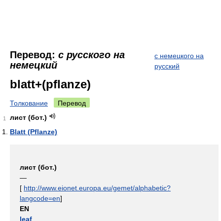
Перевод:
с русского на
с немецкого на
немецкий
русский
blatt+(pflanze)
Толкование
Перевод
лист (бот.)
1
Blatt (Pflanze)
лист (бот.)
—
[
http://www.eionet.europa.eu/gemet/alphabetic?
langcode=en
]
EN
leaf