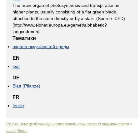
The main organ of photosynthesis and transpiration in
higher plants, usually consisting of a flat green blade
attached to the stem directly or by a stalk. (Source: CED)
[http://www.eionet.europa.eu/gemet/alphabetic?
langcode=en]
Тематики
охрана окружающей среды
EN
leaf
DE
Blatt (Pflanze)
FR
feuille
Русско-немецкий словарь нормативно-технической терминологии
>
лист (бот.)