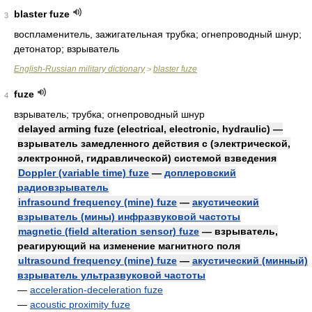
blaster fuze
3
воспламенитель, зажигательная трубка; огнепроводный шнур;
детонатор; взрыватель
English-Russian military dictionary
blaster fuze
>
fuze
4
взрыватель; трубка; огнепроводный шнур
delayed arming fuze (electrical, electronic, hydraulic) —
взрыватель замедленного действия с (электрической,
электронной, гидравлической) системой взведения
Doppler (variable time) fuze
—
доплеровский
радиовзрыватель
infrasound frequency (mine) fuze
—
акустический
взрыватель (мины) инфразвуковой частоты
magnetic (field alteration sensor) fuze
— взрыватель,
реагирующий на изменение магнитного поля
ultrasound frequency (mine) fuze
—
акустический (минный)
взрыватель ультразвуковой частоты
—
acceleration-deceleration fuze
—
acoustic proximity fuze