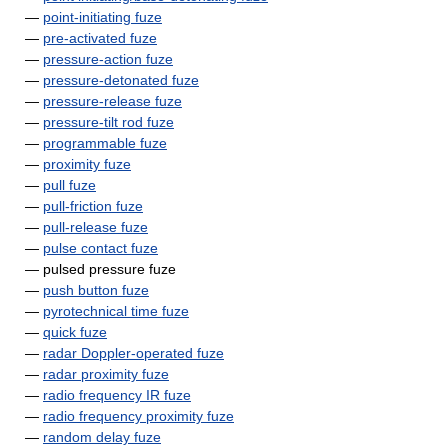
—
point-initiating fuze
—
pre-activated fuze
—
pressure-action fuze
—
pressure-detonated fuze
—
pressure-release fuze
—
pressure-tilt rod fuze
—
programmable fuze
—
proximity fuze
—
pull fuze
—
pull-friction fuze
—
pull-release fuze
—
pulse contact fuze
— pulsed pressure fuze
—
push button fuze
—
pyrotechnical time fuze
—
quick fuze
—
radar Doppler-operated fuze
—
radar proximity fuze
—
radio frequency IR fuze
—
radio frequency proximity fuze
—
random delay fuze