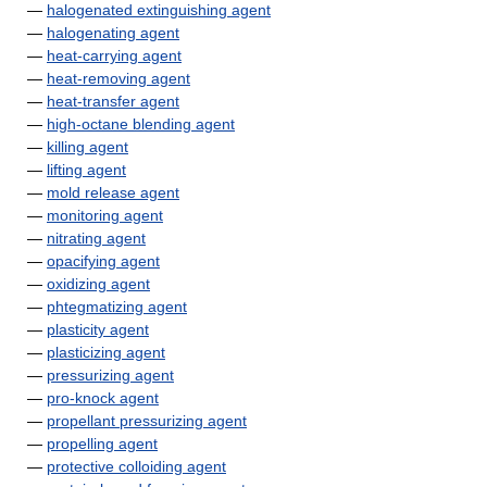
—
halogenated extinguishing agent
—
halogenating agent
—
heat-carrying agent
—
heat-removing agent
—
heat-transfer agent
—
high-octane blending agent
—
killing agent
—
lifting agent
—
mold release agent
—
monitoring agent
—
nitrating agent
—
opacifying agent
—
oxidizing agent
—
phtegmatizing agent
—
plasticity agent
—
plasticizing agent
—
pressurizing agent
—
pro-knock agent
—
propellant pressurizing agent
—
propelling agent
—
protective colloiding agent