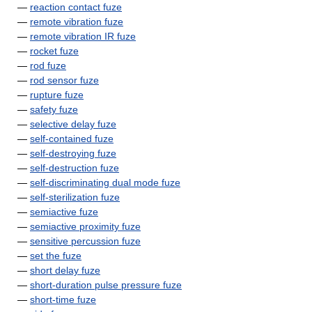
—
reaction contact fuze
—
remote vibration fuze
—
remote vibration IR fuze
—
rocket fuze
—
rod fuze
—
rod sensor fuze
—
rupture fuze
—
safety fuze
—
selective delay fuze
—
self-contained fuze
—
self-destroying fuze
—
self-destruction fuze
—
self-discriminating dual mode fuze
—
self-sterilization fuze
—
semiactive fuze
—
semiactive proximity fuze
—
sensitive percussion fuze
—
set the fuze
—
short delay fuze
—
short-duration pulse pressure fuze
—
short-time fuze