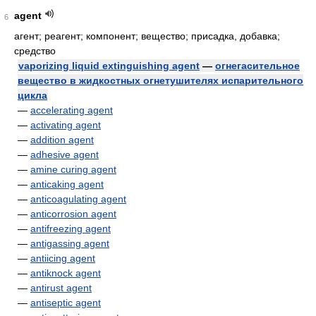
agent
6
агент; реагент; компонент; вещество; присадка, добавка;
средство
vaporizing liquid extinguishing agent
—
огнегасительное
вещество в жидкостных огнетушителях испарительного
цикла
—
accelerating agent
—
activating agent
—
addition agent
—
adhesive agent
—
amine curing agent
—
anticaking agent
—
anticoagulating agent
—
anticorrosion agent
—
antifreezing agent
—
antigassing agent
—
antiicing agent
—
antiknock agent
—
antirust agent
—
antiseptic agent