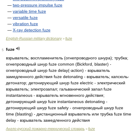
—
two-pressure impulse fuze
—
variable time fuze
—
versatile fuze
—
vibration fuze
—
X-ray detection fuze
English-Russian military dictionary
fuze
>
fuze
5
взрыватель; воспламенитель (огнепроводного шнура); трубка;
огнепроводный шнур fuze common (Bickford, blaster) -
огнепроводный шнур fuze delay(-action) - взрыватель
замедленного действия fuze detonating - взрыватель; капсюль-
детонатор; детонирующий шнур fuze electric - электрический
взрыватель; электрозапал; гальванический запал fuze
instantaneous - взрыватель мгновенного действия;
детонирующий шнур fuze instantaneous detonating -
детонирующий шнур fuze safety - огнепроводный шнур fuze
time (blasting) - дистанционный взрыватель или трубка fuze time
delay - взрыватель замедленного действия
Англо-русский пожарно-технический словарь
fuze
>