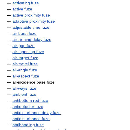
—
activating fuze
—
active fuze
—
active proximity fuze
—
adaptive proximity fuze
—
adjustable time fuze
—
air burst fuze
—
air-arming delay fuze
—
air-gap fuze
—
air-ingesting fuze
—
air-target fuze
—
air-travel fuze
—
all-angle fuze
—
all-aspect fuze
— all-incidence base fuze
—
all-ways fuze
—
ambient fuze
—
antibottom rod fuze
—
antidetector fuze
—
antidisturbance delay fuze
—
antidisturbance fuze
—
antihandling fuze