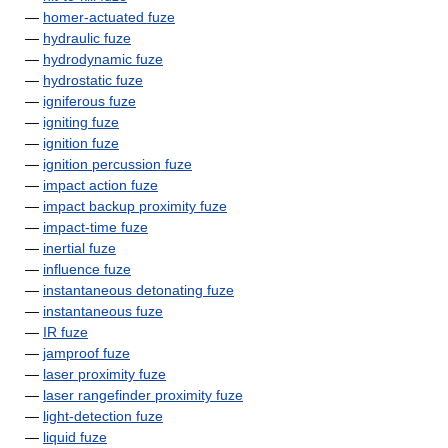
—
homer-actuated fuze
—
hydraulic fuze
—
hydrodynamic fuze
—
hydrostatic fuze
—
igniferous fuze
—
igniting fuze
—
ignition fuze
—
ignition percussion fuze
—
impact action fuze
—
impact backup proximity fuze
—
impact-time fuze
—
inertial fuze
—
influence fuze
—
instantaneous detonating fuze
—
instantaneous fuze
—
IR fuze
—
jamproof fuze
—
laser proximity fuze
—
laser rangefinder proximity fuze
—
light-detection fuze
—
liquid fuze