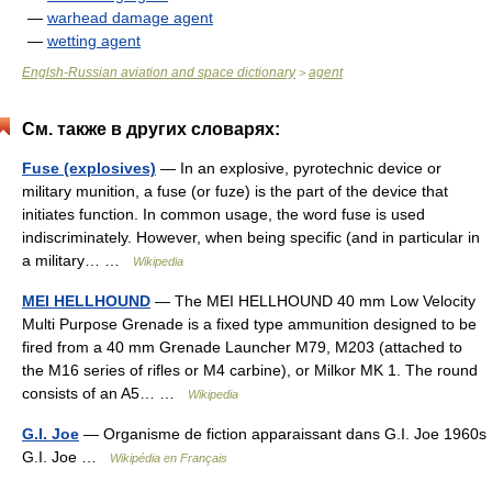
—
warhead damage agent
—
wetting agent
Englsh-Russian aviation and space dictionary
agent
>
См. также в других словарях:
Fuse (explosives)
— In an explosive, pyrotechnic device or
military munition, a fuse (or fuze) is the part of the device that
initiates function. In common usage, the word fuse is used
indiscriminately. However, when being specific (and in particular in
a military… …
Wikipedia
MEI HELLHOUND
— The MEI HELLHOUND 40 mm Low Velocity
Multi Purpose Grenade is a fixed type ammunition designed to be
fired from a 40 mm Grenade Launcher M79, M203 (attached to
the M16 series of rifles or M4 carbine), or Milkor MK 1. The round
consists of an A5… …
Wikipedia
G.I. Joe
— Organisme de fiction apparaissant dans G.I. Joe 1960s
G.I. Joe …
Wikipédia en Français