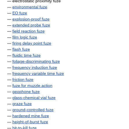
— electrostatic proximity fuze
—
environmental fuze
—
EO fuze
—
explosion-proof fuze
—
extended probe fuze
—
field reaction fuze
—
film logic fuze
—
firing delay point fuze
—
flash fuze
—
fluidic time fuze
—
foliage-discriminating fuze
—
frequency induction fuze
—
frequency variable time fuze
—
friction fuze
—
fuze for muzzle action
—
geophone fuze
—
glass-chemical vial fuze
—
graze fuze
—
ground-controlled fuze
—
hardened mine fuze
—
height-of-burst fuze
—
hit-to-kill fuze