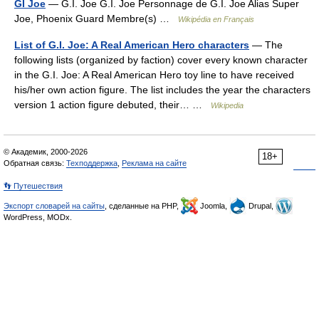
GI Joe
— G.I. Joe G.I. Joe Personnage de G.I. Joe Alias Super
Joe, Phoenix Guard Membre(s) …
Wikipédia en Français
List of G.I. Joe: A Real American Hero characters
— The
following lists (organized by faction) cover every known character
in the G.I. Joe: A Real American Hero toy line to have received
his/her own action figure. The list includes the year the characters
version 1 action figure debuted, their… …
Wikipedia
© Академик, 2000-2026
18+
Обратная связь:
Техподдержка
,
Реклама на сайте
👣 Путешествия
Экспорт словарей на сайты
, сделанные на PHP,
Joomla,
Drupal,
WordPress, MODx.