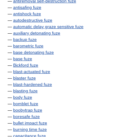
—
antiremoval self-destruction fuze
—
antisafing fuze
—
antishock fuze
—
autodestructive fuze
—
automatic delay graze sensitive fuze
—
auxiliary detonating fuze
—
backup fuze
—
barometric fuze
—
base detonating fuze
—
base fuze
—
Bickford fuze
—
blast-actuated fuze
—
blaster fuze
—
blast-hardened fuze
—
blasting fuze
—
body fuze
—
bomblet fuze
—
boobytrap fuze
—
boresafe fuze
—
bullet impact fuze
—
burning time fuze
—
capacitance fuze