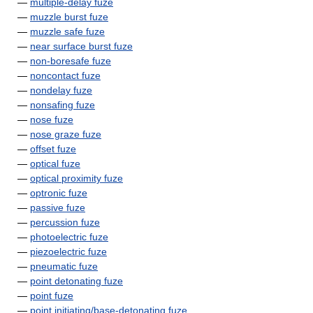
—
multiple-delay fuze
—
muzzle burst fuze
—
muzzle safe fuze
—
near surface burst fuze
—
non-boresafe fuze
—
noncontact fuze
—
nondelay fuze
—
nonsafing fuze
—
nose fuze
—
nose graze fuze
—
offset fuze
—
optical fuze
—
optical proximity fuze
—
optronic fuze
—
passive fuze
—
percussion fuze
—
photoelectric fuze
—
piezoelectric fuze
—
pneumatic fuze
—
point detonating fuze
—
point fuze
—
point initiating/base-detonating fuze