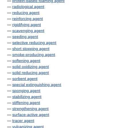
—
protein-based foaming agent
—
radiological agent
—
reducing agent
—
reinforcing agent
—
rigidifying agent
—
scavenging agent
—
seeding agent
—
selective reducing agent
—
short stopping agent
—
smoke-producing agent
—
softening agent
—
solid oxidizing agent
—
solid reducing agent
—
sorbent agent
—
special extinguishing agent
—
sponging agent
—
stabilizing agent
—
stiffening agent
—
strengthening agent
—
surface-active agent
—
tracer agent
—
vulcanizing agent