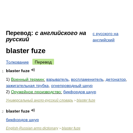
Перевод:
с английского на
с русского на
русский
английский
blaster fuze
Толкование
Перевод
blaster fuze
1
1)
Военный термин:
взрыватель
,
воспламенитель
,
детонатор
,
зажигательная трубка
,
огнепроводный шнур
2)
Оружейное производство:
бикфордов шнур
Универсальный англо-русский словарь
blaster fuze
>
blaster fuze
2
бикфордов шнур
English-Russian arms dictionary
blaster fuze
>