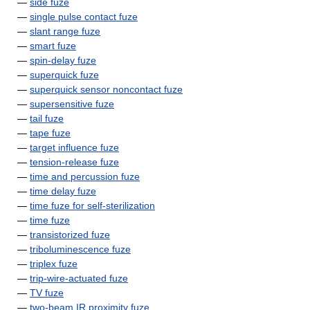
—
side fuze
—
single pulse contact fuze
—
slant range fuze
—
smart fuze
—
spin-delay fuze
—
superquick fuze
—
superquick sensor noncontact fuze
—
supersensitive fuze
—
tail fuze
—
tape fuze
—
target influence fuze
—
tension-release fuze
—
time and percussion fuze
—
time delay fuze
—
time fuze for self-sterilization
—
time fuze
—
transistorized fuze
—
triboluminescence fuze
—
triplex fuze
—
trip-wire-actuated fuze
—
TV fuze
—
two-beam IR proximity fuze