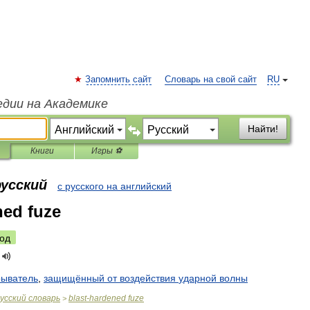
Запомнить сайт
Словарь на свой сайт
RU
едии на Академике
Найти!
Книги
Игры ⚽
русский
с русского на английский
ned fuze
од
рыватель
,
защищённый
от
воздействия
ударной
волны
усский
словарь
blast
-
hardened
fuze
>