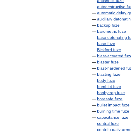
—
antishock
fuze
—
autodestructive
fu
—
automatic
delay
g
—
auxiliary
detonati
—
backup
fuze
—
barometric
fuze
—
base
detonating
f
—
base
fuze
—
Bickford
fuze
—
blast
-
actuated
fuz
—
blaster
fuze
—
blast
-
hardened
fu
—
blasting
fuze
—
body
fuze
—
bomblet
fuze
—
boobytrap
fuze
—
boresafe
fuze
—
bullet
impact
fuze
—
burning
time
fuze
—
capacitance
fuze
—
central
fuze
—
centrifu
gaily
-
arm