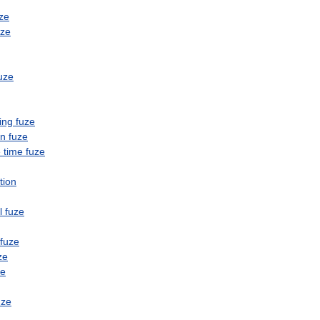
ze
uze
uze
ing
fuze
on
fuze
e
time
fuze
tion
l
fuze
fuze
ze
ze
uze