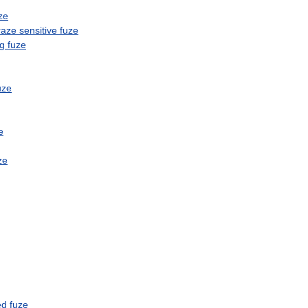
ze
raze
sensitive
fuze
ng
fuze
uze
e
ze
ed
fuze