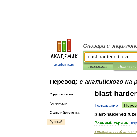
Словари и энциклоп
academic.ru
Толкования
Переводы
Перевод:
с английского на 
blast-harde
С русского на:
Английский
Толкование
Перев
С английского на:
blast
-
hardened
fuze
1
Русский
Военный
термин:
вз
Универсальный
англо
-
р