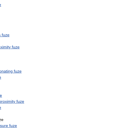
e
n
fuze
ximity
fuze
onating
fuze
e
ze
proximity
fuze
e
ze
sure
fuze