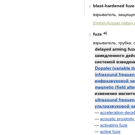
blast
-
hardened
fuze
2
взрыватель
,
защище
English
-
Russian
military
fuze
3
взрыватель
;
трубка
;
delayed
arming
fuz
замедленного
дей
системой
взведен
Doppler
(
variable
t
infrasound
frequen
инфразвуковой
ча
magnetic
(
field
alte
изменение
магнит
ultrasound
frequen
ультразвуковой
ч
—
acceleration
-
decel
—
acoustic
proximity
—
activating
fuze
—
active
fuze