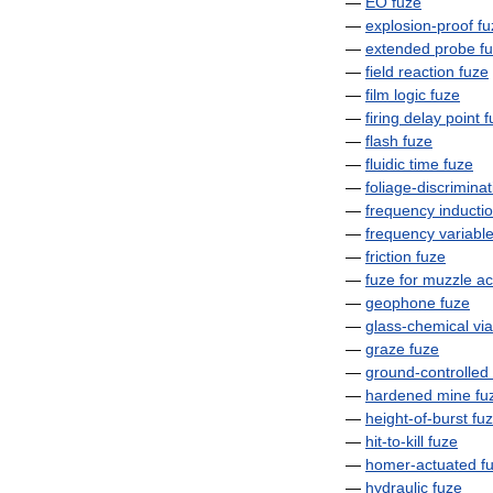
—
EO
fuze
—
explosion
-
proof
fu
—
extended
probe
f
—
field
reaction
fuze
—
film
logic
fuze
—
firing
delay
point
f
—
flash
fuze
—
fluidic
time
fuze
—
foliage
-
discriminat
—
frequency
inducti
—
frequency
variabl
—
friction
fuze
—
fuze
for
muzzle
ac
—
geophone
fuze
—
glass
-
chemical
via
—
graze
fuze
—
ground
-
controlled
—
hardened
mine
fu
—
height
-
of
-
burst
fu
—
hit
-
to
-
kill
fuze
—
homer
-
actuated
f
—
hydraulic
fuze