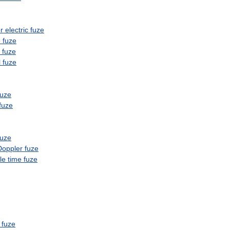
r
electric
fuze
e
fuze
fuze
l
fuze
fuze
fuze
fuze
Doppler
fuze
le
time
fuze
fuze