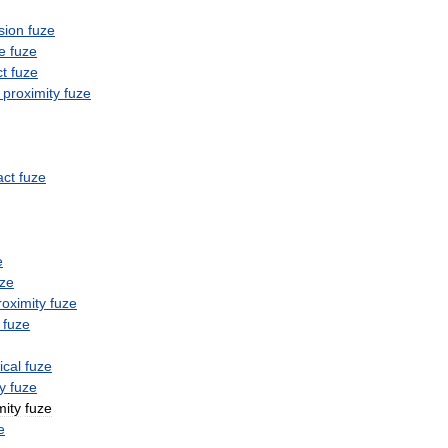
sion
fuze
e
fuze
t
fuze
proximity
fuze
act
fuze
e
uze
roximity
fuze
fuze
cal
fuze
y
fuze
mity
fuze
e