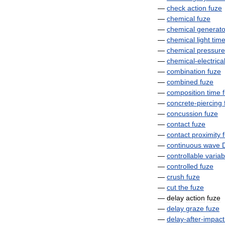
—
check
action
fuze
—
chemical
fuze
—
chemical
generato
—
chemical
light
tim
—
chemical
pressure
—
chemical
-
electrica
—
combination
fuze
—
combined
fuze
—
composition
time
—
concrete
-
piercing
—
concussion
fuze
—
contact
fuze
—
contact
proximity
—
continuous
wave
—
controllable
variab
—
controlled
fuze
—
crush
fuze
—
cut
the
fuze
—
delay
action
fuze
—
delay
graze
fuze
—
delay
-
after
-
impact