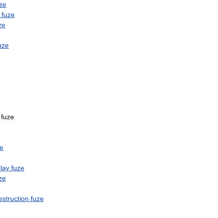
ze
fuze
ze
uze
fuze
ze
lay
fuze
ze
estruction
fuze