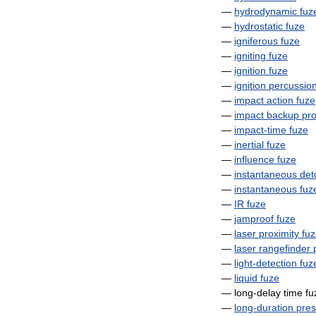
—
hydrodynamic
fuz
—
hydrostatic
fuze
—
igniferous
fuze
—
igniting
fuze
—
ignition
fuze
—
ignition
percussio
—
impact
action
fuze
—
impact
backup
pro
—
impact
-
time
fuze
—
inertial
fuze
—
influence
fuze
—
instantaneous
det
—
instantaneous
fuz
—
IR
fuze
—
jamproof
fuze
—
laser
proximity
fu
—
laser
rangefinder
—
light
-
detection
fuz
—
liquid
fuze
—
long
-
delay
time
fu
—
long
-
duration
pres