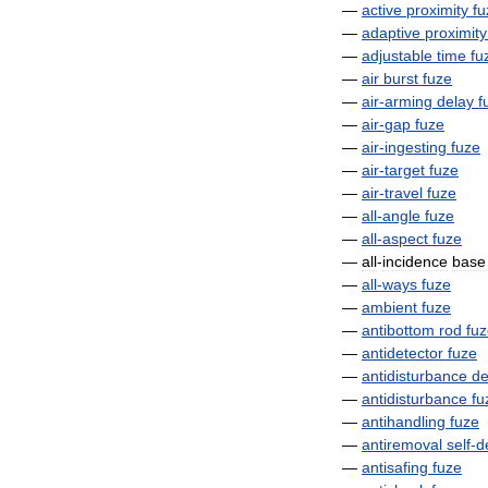
—
active
proximity
fu
—
adaptive
proximity
—
adjustable
time
fu
—
air
burst
fuze
—
air
-
arming
delay
f
—
air
-
gap
fuze
—
air
-
ingesting
fuze
—
air
-
target
fuze
—
air
-
travel
fuze
—
all
-
angle
fuze
—
all
-
aspect
fuze
—
all
-
incidence
base
—
all
-
ways
fuze
—
ambient
fuze
—
antibottom
rod
fu
—
antidetector
fuze
—
antidisturbance
de
—
antidisturbance
fu
—
antihandling
fuze
—
antiremoval
self
-
d
—
antisafing
fuze