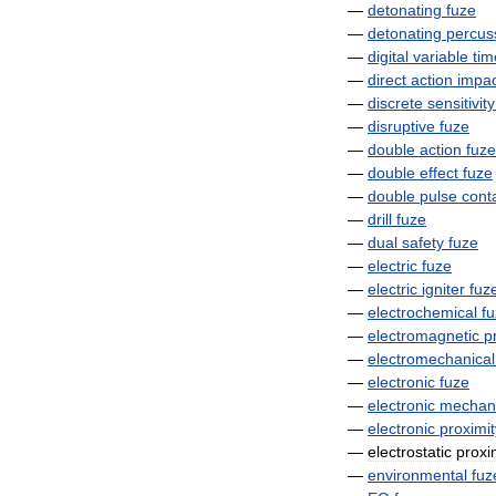
—
detonating
fuze
—
detonating
percus
—
digital
variable
tim
—
direct
action
impac
—
discrete
sensitivity
—
disruptive
fuze
—
double
action
fuze
—
double
effect
fuze
—
double
pulse
cont
—
drill
fuze
—
dual
safety
fuze
—
electric
fuze
—
electric
igniter
fuz
—
electrochemical
f
—
electromagnetic
p
—
electromechanical
—
electronic
fuze
—
electronic
mechani
—
electronic
proximit
—
electrostatic
proxi
—
environmental
fuz