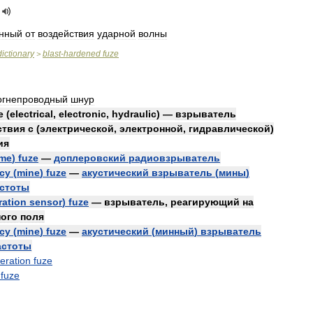
нный
от
воздействия
ударной
волны
dictionary
blast
-
hardened
fuze
>
огнепроводный
шнур
e
(
electrical
,
electronic
,
hydraulic
) —
взрыватель
ствия
с
(
электрической
,
электронной
,
гидравлической
)
ия
ime
)
fuze
—
доплеровский
радиовзрыватель
cy
(
mine
)
fuze
—
акустический
взрыватель
(
мины
)
стоты
ration
sensor
)
fuze
—
взрыватель
,
реагирующий
на
ного
поля
cy
(
mine
)
fuze
—
акустический
(
минный
)
взрыватель
астоты
eration
fuze
fuze