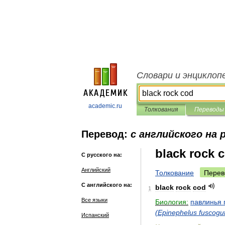
Словари и энциклоп
academic.ru
Толкования
Переводы
Перевод:
с английского на 
black rock 
С русского на:
Английский
Толкование
Перев
С английского на:
black
rock
cod
1
Все языки
Биология:
павлинья
(
Epinephelus
fuscogu
Испанский