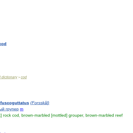
cod
l
dictionary
cod
>
fuscoguttatus
(
Forsskål
)
ый
групер
m
k
]
rock
cod
,
brown
-
marbled
[
mottled
]
grouper
,
brown
-
marbled
reef