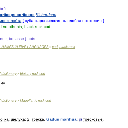
bré
oriiceps
coriiceps
Richardson
ироколобка
f
субантарктическая
гололобая
нототения
f
d
notothenia
,
black
rock
cod
noir
,
bocasse
f
noire
L
NAMES
IN
FIVE
LANGUAGES
cod
,
black
rock
>
l
dictionary
blotchy
rock
cod
>
l
dictionary
Magellanic
rock
cod
>
очка
;
шелуха
;
2
.
треска
,
Gadus
morrhua
;
pl
тресковые
,