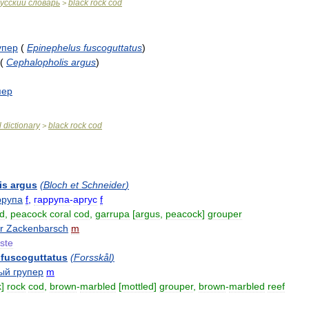
усский
словарь
black
rock
cod
>
упер
(
Epinephelus
fuscoguttatus
)
(
Cephalopholis
argus
)
пер
l
dictionary
black
rock
cod
>
is
argus
(
Bloch
et
Schneider
)
ррупа
f
,
гаррупа
-
аргус
f
d
,
peacock
coral
cod
,
garrupa
[
argus
,
peacock
]
grouper
r
Zackenbarsch
m
ste
fuscoguttatus
(
Forsskål
)
ый
групер
m
k
]
rock
cod
,
brown
-
marbled
[
mottled
]
grouper
,
brown
-
marbled
reef