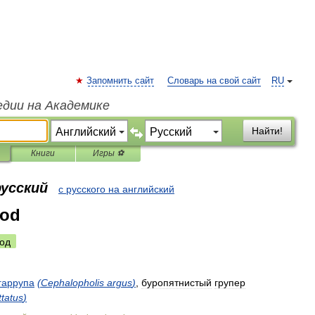
Запомнить сайт
Словарь на свой сайт
RU
едии на Академике
Найти!
Книги
Игры ⚽
русский
с русского на английский
cod
од
гаррупа
(
Cephalopholis
argus
)
,
буропятнистый
групер
ttatus
)