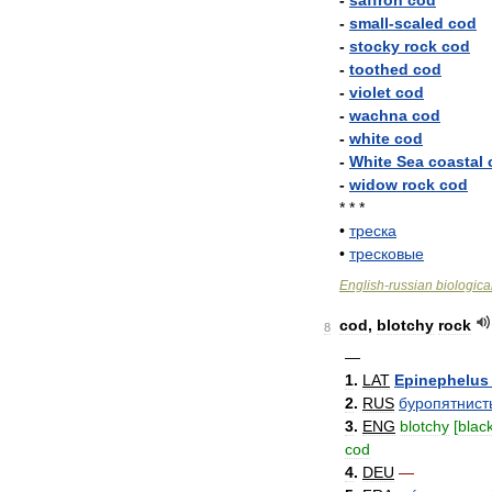
-
saffron
cod
-
small
-
scaled
cod
-
stocky
rock
cod
-
toothed
cod
-
violet
cod
-
wachna
cod
-
white
cod
-
White
Sea
coastal
-
widow
rock
cod
* * *
•
треска
•
тресковые
English
-
russian
biologica
cod
,
blotchy
rock
8
—
1
.
LAT
Epinephelus
2
.
RUS
буропятнист
3
.
ENG
blotchy
[
blac
cod
4
.
DEU
—