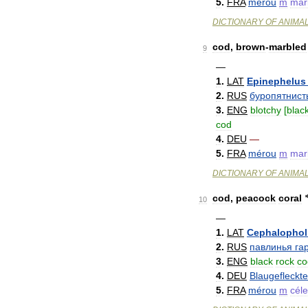
5
.
FRA
mérou
m
mar
DICTIONARY
OF
ANIMA
cod
,
brown
-
marbled
9
—
1
.
LAT
Epinephelus
2
.
RUS
буропятнист
3
.
ENG
blotchy
[
blac
cod
4
.
DEU
—
5
.
FRA
mérou
m
mar
DICTIONARY
OF
ANIMA
cod
,
peacock
coral
10
—
1
.
LAT
Cephalophol
2
.
RUS
павлинья
га
3
.
ENG
black
rock
co
4
.
DEU
Blaugefleckte
5
.
FRA
mérou
m
céle