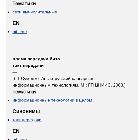
Тематики
сети вычислительные
EN
bit time
время передачи бита
такт передачи
—
[Л.Г.Суменко. Англо-русский словарь по
информационным технологиям. М.: ГП ЦНИИС, 2003.]
Тематики
информационные технологии в целом
Синонимы
такт передачи
EN
bit time