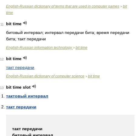
English-Russian dictionary of terms that are used in computer games
bit
>
time
bit time
11
битовый интервал; интервал передачи бита; время передачи
бита; такт передачи
English-Russian information technology
bit time
>
bit time
12
такт передачи
English-Russian dictionary of computer science
bit time
>
bit time slot
13
тактовый интервал
такт передачи
такт передачи
битовый интервал