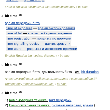
English-Russian dictionary of Information technology
bit time
>
bit time
4
время передачи бита
time of exposure
—
время экспонирования
time of fall
—
время свободного падения
time registration
—
привязка по времени
time signalling device
—
датчик времени
time warp
—
разрывы и искажения времени
English-Russian big medical dictionary
bit time
>
bit time
5
время передачи бита, длительность бита -
см.
bit duration
Англо-русский толковый словарь терминов и сокращений по ВТ,
Интернету и программированию.
bit time
>
bit time
6
1)
Компьютерная техника:
такт передачи
2)
Вычислительная техника:
битовый интервал
,
время
(