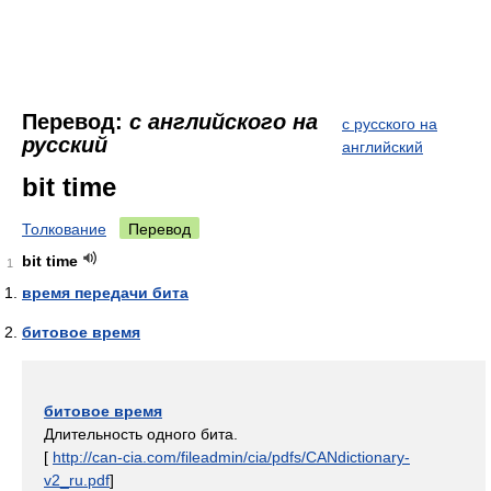
Перевод:
с английского на
с русского на
русский
английский
bit time
Толкование
Перевод
bit time
1
время передачи бита
битовое время
битовое время
Длительность одного бита.
[
http://can-cia.com/fileadmin/cia/pdfs/CANdictionary-
v2_ru.pdf
]