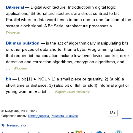
Bit-serial
— Digital Architecture=IntroductionIn digital logic
applications, Bit Serial architectures are direct contrast to Bit
Parallel where a data word tends to be a one to one function of the
system clock signal. A Bit Serial architecture processes a… …
Wikipedia
Bit manipulation
— is the act of algorithmically manipulating bits
or other pieces of data shorter than a byte. Programming tasks
that require bit manipulation include low level device control, error
detection and correction algorithms, encryption algorithms, and…
…
Wikipedia
bit
— Ⅰ. bit [1] ► NOUN 1) a small piece or quantity. 2) (a bit) a
short time or distance. 3) (also bit of fluff or stuff) informal a girl or
young woman. ● a bit …
English terms dictionary
© Академик, 2000-2026
18+
Обратная связь:
Техподдержка
,
Реклама на сайте
👣 Путешествия