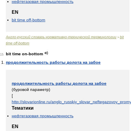
нефтегазовая промышленность
EN
bit time off-bottom
Англо-русский словарь нормативно-технической терминологии
bit
>
time off-bottom
bit time on-bottom
15
продолжительность работы долота на забое
продолжительность работы долота на забое
(буровой параметр)
[
http://slovarionline.ru/anglo_russkiy_slovar_neftegazovoy_promy
Тематики
нефтегазовая промышленность
EN