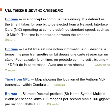
См. также в других словарях:
Bit time
— is a concept in computer networking. It is defined as
the time it takes for one bit to be ejected from a Network Interface
Card (NIC) operating at some predefined standard speed, such as
10 Mbit/s. The time is measured between the time the… …
Wikipedia
Bit time
— Le bit time est une notion informatique qui désigne le
temps mis pour transmettre un bit depuis une carte réseau sur un
câble. Pour calculer le bit time, on procède comme suit : bit time =
1 / Débit de la carte réseau Avec une carte réseau… …
Wikipédia en
Français
Time from NPL
— Map showing the location of the Anthorn VLF
transmitter within Cumbria …
Wikipedia
Bit rate
— Bit rates Decimal prefixes (SI) Name Symbol Multiple
kilobit per second kbit/s 103 megabit per second Mbit/s 106 gigabit
per second Gbit/s 109 …
Wikipedia