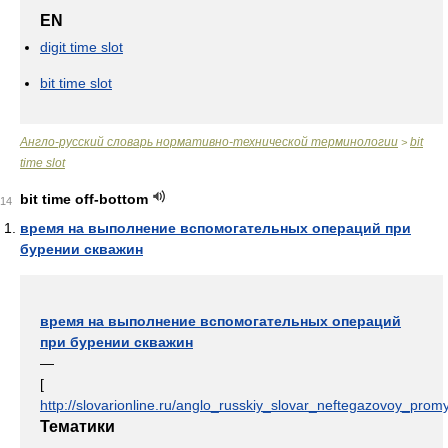
EN
digit time slot
bit time slot
Англо-русский словарь нормативно-технической терминологии
bit
>
time slot
bit time off-bottom
14
время на выполнение вспомогательных операций при
бурении скважин
время на выполнение вспомогательных операций
при бурении скважин
—
[
http://slovarionline.ru/anglo_russkiy_slovar_neftegazovoy_promy
Тематики