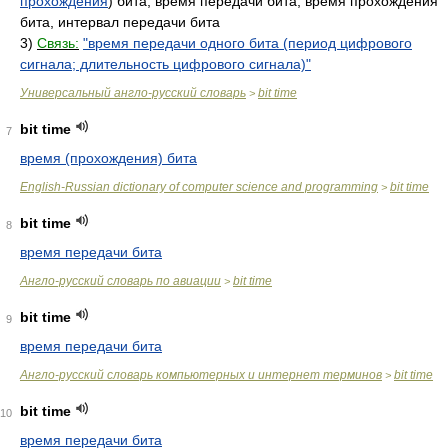
прохождения
) бита, время передачи бита, время прохождения
бита, интервал передачи бита
3)
Связь:
"время передачи одного бита (период цифрового
сигнала; длительность цифрового сигнала)"
Универсальный англо-русский словарь
bit time
>
bit time
7
время (прохождения) бита
English-Russian dictionary of computer science and programming
bit time
>
bit time
8
время передачи бита
Англо-русский словарь по авиации
bit time
>
bit time
9
время передачи бита
Англо-русский словарь компьютерных и интернет терминов
bit time
>
bit time
10
время передачи бита