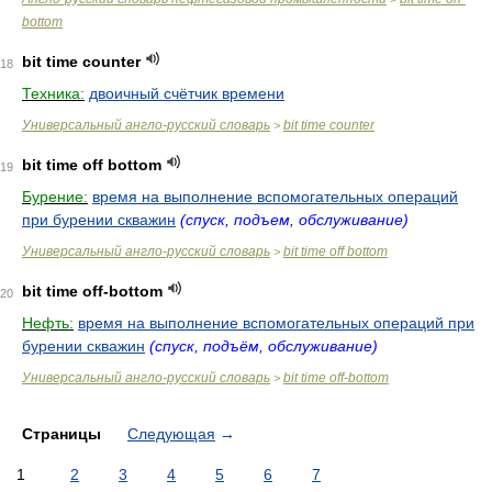
bottom
bit time counter
18
Техника:
двоичный счётчик времени
Универсальный англо-русский словарь
bit time counter
>
bit time off bottom
19
Бурение:
время на выполнение вспомогательных операций
при бурении скважин
(спуск, подъем, обслуживание)
Универсальный англо-русский словарь
bit time off bottom
>
bit time off-bottom
20
Нефть:
время на выполнение вспомогательных операций при
бурении скважин
(спуск, подъём, обслуживание)
Универсальный англо-русский словарь
bit time off-bottom
>
Страницы
Следующая
→
1
2
3
4
5
6
7