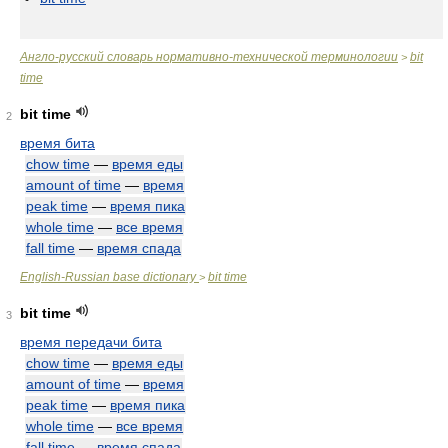
Англо-русский словарь нормативно-технической терминологии
bit
>
time
bit time
2
время бита
chow time
—
время еды
amount of time
—
время
peak time
—
время пика
whole time
—
все время
fall time
—
время спада
English-Russian base dictionary
bit time
>
bit time
3
время передачи бита
chow time
—
время еды
amount of time
—
время
peak time
—
время пика
whole time
—
все время
fall time
—
время спада