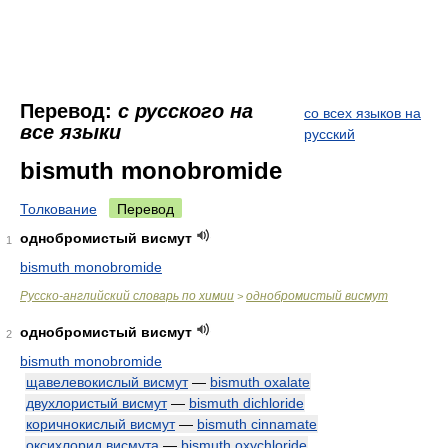
Перевод:
с русского на
со всех языков на
все языки
русский
bismuth monobromide
Толкование
Перевод
однобромистый висмут
1
bismuth monobromide
Русско-английский словарь по химии
однобромистый висмут
>
однобромистый висмут
2
bismuth monobromide
щавелевокислый висмут
—
bismuth oxalate
двухлористый висмут
—
bismuth dichloride
коричнокислый висмут
—
bismuth cinnamate
оксихлорид висмута
—
bismuth oxychloride