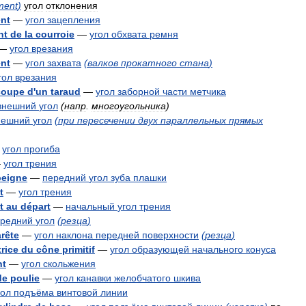
ment
)
угол
отклонения
nt
—
угол
зацепления
nt
de
la
courroie
—
угол
обхвата
ремня
—
угол
врезания
nt
—
угол
захвата
(
валков
прокатного
стана
)
гол
врезания
coupe
d
'
un
taraud
—
угол
заборной
части
метчика
внешний
угол
(
напр
.
многоугольника
)
нешний
угол
(
при
пересечении
двух
параллельных
прямых
—
угол
прогиба
—
угол
трения
peigne
—
передний
угол
зуба
плашки
t
—
угол
трения
t
au
départ
—
начальный
угол
трения
редний
угол
(
резца
)
arête
—
угол
наклона
передней
поверхности
(
резца
)
rice
du
cône
primitif
—
угол
образующей
начального
конуса
nt
—
угол
скольжения
de
poulie
—
угол
канавки
желобчатого
шкива
гол
подъёма
винтовой
линии