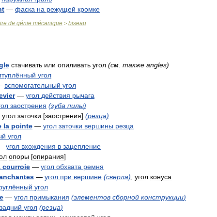
nt
—
фаска
на
режущей
кромке
ire
de
génie
mécanique
biseau
>
gle
стачивать
или
опиливать
угол
(
см
.
также
angles
)
итуплённый
угол
—
вспомогательный
угол
levier
—
угол
действия
рычага
гол
заострения
(
зуба
пилы
)
—
угол
заточки
[
заострения
]
(
резца
)
e
la
pointe
—
угол
заточки
вершины
резца
ый
угол
—
угол
вхождения
в
зацепление
ол
опоры
[
опирания
]
a
courroie
—
угол
обхвата
ремня
ranchantes
—
угол
при
вершине
(
сверла
)
,
угол
конуса
руглённый
угол
e
—
угол
примыкания
(
элементов
сборной
конструкции
)
задний
угол
(
резца
)