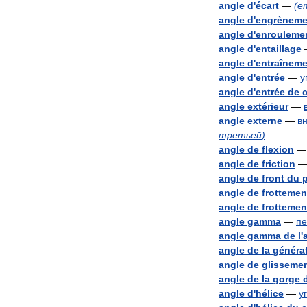
angle
d
'
écart
—
(
e
angle
d
'
engrèneme
angle
d
'
enrouleme
angle
d
'
entaillage
angle
d
'
entraîneme
angle
d
'
entrée
—
у
angle
d
'
entrée
de
angle
extérieur
—
angle
externe
—
в
третьей
)
angle
de
flexion
angle
de
friction
angle
de
front
du
angle
de
frottemen
angle
de
frottemen
angle
gamma
—
пе
angle
gamma
de
l
'
angle
de
la
générat
angle
de
glisseme
angle
de
la
gorge
angle
d
'
hélice
—
у