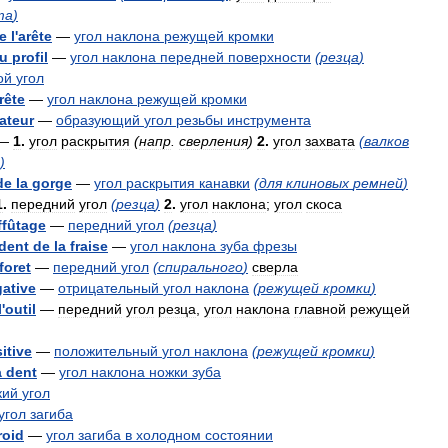
та
)
e
l
'
arête
—
угол
наклона
режущей
кромки
u
profil
—
угол
наклона
передней
поверхности
(
резца
)
ой
угол
rête
—
угол
наклона
режущей
кромки
ateur
—
образующий
угол
резьбы
инструмента
—
1
.
угол
раскрытия
(
напр
.
сверления
)
2
.
угол
захвата
(
валков
)
de
la
gorge
—
угол
раскрытия
канавки
(
для
клиновых
ремней
)
1
.
передний
угол
(
резца
)
2
.
угол
наклона
;
угол
скоса
ffûtage
—
передний
угол
(
резца
)
dent
de
la
fraise
—
угол
наклона
зуба
фрезы
foret
—
передний
угол
(
спирального
)
сверла
ative
—
отрицательный
угол
наклона
(
режущей
кромки
)
l
'
outil
—
передний
угол
резца
,
угол
наклона
главной
режущей
itive
—
положительный
угол
наклона
(
режущей
кромки
)
a
dent
—
угол
наклона
ножки
зуба
кий
угол
угол
загиба
roid
—
угол
загиба
в
холодном
состоянии