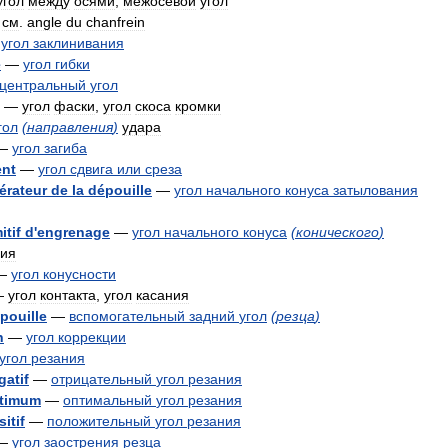
угол
между
осями
,
межосевой
угол
—
см
.
angle
du
chanfrein
—
угол
заклинивания
e
—
угол
гибки
центральный
угол
—
угол
фаски
,
угол
скоса
кромки
гол
(
направления
)
удара
—
угол
загиба
ent
—
угол
сдвига
или
среза
érateur
de
la
dépouille
—
угол
начального
конуса
затылования
itif
d
'
engrenage
—
угол
начального
конуса
(
конического
)
ния
—
угол
конусности
—
угол
контакта
,
угол
касания
pouille
—
вспомогательный
задний
угол
(
резца
)
n
—
угол
коррекции
угол
резания
gatif
—
отрицательный
угол
резания
timum
—
оптимальный
угол
резания
itif
—
положительный
угол
резания
—
угол
заострения
резца