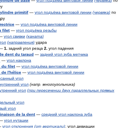
ylindre
de
base
—
угол
подъёма
винтовой
линии
(
червяка
)
по
ру
ylindre
primitif
—
угол
подъёма
винтовой
линии
(
червяка
)
по
дру
rectrice
—
угол
подъёма
винтовой
линии
u
filet
—
угол
подъёма
резьбы
—
угол
свивки
(
каната
)
гол
(
направления
)
удара
—
1
.
задний
угол
резца
2
.
угол
падения
de
dent
du
taraud
—
задний
угол
зуба
метчика
n
—
угол
наклона
n
du
filet
—
угол
подъёма
винтовой
линии
n
de
l
'
hélice
—
угол
подъёма
винтовой
линии
исанный
угол
нутренний
угол
(
напр
.
многоугольника
)
утренний
угол
(
при
пересечении
двух
параллельных
прямых
дельный
угол
вый
угол
linaison
de
la
dent
—
средний
угол
наклона
зуба
—
угол
нутации
—
угол
отклонения
(
от
вертикали
)
;
угол
девиации