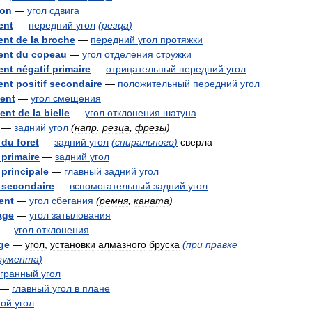
ion
—
угол
сдвига
ent
—
передний
угол
(
резца
)
ent
de
la
broche
—
передний
угол
протяжки
ent
du
copeau
—
угол
отделения
стружки
ent
négatif
primaire
—
отрицательный
передний
угол
ent
positif
secondaire
—
положительный
передний
угол
ent
—
угол
смещения
ent
de
la
bielle
—
угол
отклонения
шатуна
—
задний
угол
(
напр
.
резца
,
фрезы
)
du
foret
—
задний
угол
(
спирального
)
сверла
primaire
—
задний
угол
principale
—
главный
задний
угол
secondaire
—
вспомогательный
задний
угол
ent
—
угол
сбегания
(
ремня
,
каната
)
age
—
угол
затылования
—
угол
отклонения
ge
—
угол
,
установки
алмазного
бруска
(
при
правке
румента
)
угранный
угол
—
главный
угол
в
плане
мой
угол