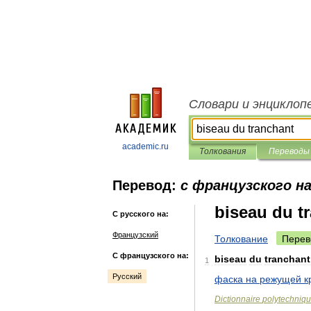
Словари и энциклоп
academic.ru
Толкования
Переводы
Перевод:
с французского на
biseau du t
С русского на:
Французский
Толкование
Перев
С французского на:
biseau
du
tranchant
1
Русский
фаска
на
режущей
к
Dictionnaire
polytechniq