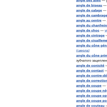
angle
des
axes
—
angle
de
biseau
angle
de
calage
angle
de
cambrag
angle
au
centre
—
angle
du
chanfrein
angle
de
choc
—
у
angle
de
cintrage
angle
de
cisaillem
angle
du
cône
gén
(
сверла
)
angle
du
cône
prim
зубчатого
зацепле
angle
de
conicité
angle
de
contact
angle
de
contre
-
dé
angle
de
correctio
angle
de
coupe
—
angle
de
coupe
né
angle
de
coupe
op
angle
de
coupe
pos
angle
de
couteau