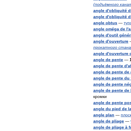
(
подъёмного
кана
angle
d
'
obliquité
d
angle
d
'
obliquité
d
angle
obtus
—
туп
angle
oméga
de
l
'
a
angle
d
'
outil
génér
angle
d
'
ouverture
прокатного
стана
angle
d
'
ouverture
angle
de
pente
—
angle
de
pente
d
'
a
angle
de
pente
de
angle
de
pente
du
angle
de
pente
nég
angle
de
pente
de
кромки
angle
de
pente
pos
angle
du
pied
de
l
angle
plan
—
плос
angle
de
pliage
—
angle
de
pliage
à
f