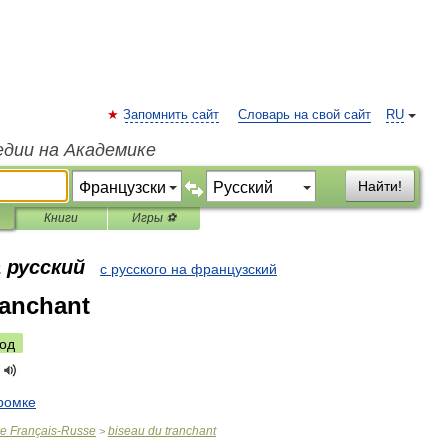
Запомнить сайт
Словарь на свой сайт
RU
едии на Академике
Найти!
Книги
Игры ⚽
 русский
с русского на французский
ranchant
од
ромке
ue
Français
-
Russe
biseau
du
tranchant
>