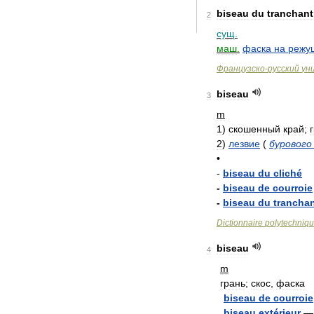
biseau
du
tranchant
2
сущ
.
маш
.
фаска
на
режу
Французско
-
русский
ун
biseau
3
m
1
)
скошенный
край
;
2
)
лезвие
(
бурового
•
-
biseau
du
cliché
-
biseau
de
courroie
-
biseau
du
trancha
Dictionnaire
polytechniq
biseau
4
m
грань
;
скос
,
фаска
biseau
de
courroie
biseau
extérieur