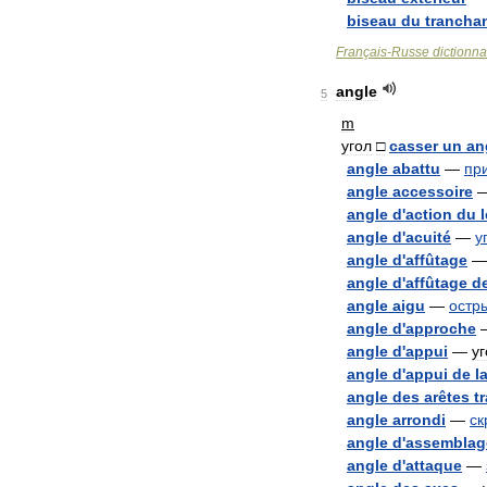
biseau
du
trancha
Français
-
Russe
dictionna
angle
5
m
угол
□
casser
un
an
angle
abattu
—
пр
angle
accessoire
angle
d
'
action
du
angle
d
'
acuité
—
у
angle
d
'
affûtage
angle
d
'
affûtage
d
angle
aigu
—
остр
angle
d
'
approche
angle
d
'
appui
—
уг
angle
d
'
appui
de
l
angle
des
arêtes
t
angle
arrondi
—
ск
angle
d
'
assemblag
angle
d
'
attaque
—