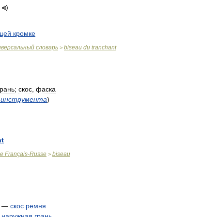
щей
кромке
иверсальный
словарь
biseau
du
tranchant
>
грань
;
скос
,
фаска
инструмента
)
nt
ue
Français
-
Russe
biseau
>
—
скос
ремня
—
наружная
грань