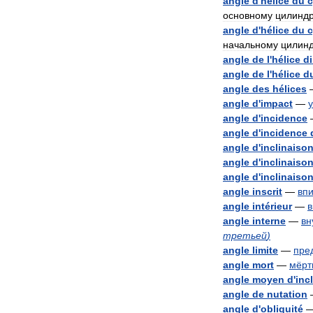
angle
d
'
hélice
du
c
основному
цилинд
angle
d
'
hélice
du
c
начальному
цилин
angle
de
l
'
hélice
di
angle
de
l
'
hélice
d
angle
des
hélices
angle
d
'
impact
—
у
angle
d
'
incidence
angle
d
'
incidence
angle
d
'
inclinaiso
angle
d
'
inclinaiso
angle
d
'
inclinaiso
angle
inscrit
—
вп
angle
intérieur
—
в
angle
interne
—
вн
третьей
)
angle
limite
—
пре
angle
mort
—
мёрт
angle
moyen
d
'
inc
angle
de
nutation
angle
d
'
obliquité