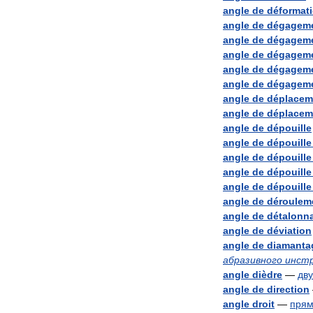
angle
de
déformat
angle
de
dégagem
angle
de
dégagem
angle
de
dégagem
angle
de
dégagem
angle
de
dégagem
angle
de
déplacem
angle
de
déplacem
angle
de
dépouille
angle
de
dépouille
angle
de
dépouille
angle
de
dépouille
angle
de
dépouille
angle
de
déroulem
angle
de
détalonn
angle
de
déviation
angle
de
diamanta
абразивного
инст
angle
dièdre
—
дв
angle
de
direction
angle
droit
—
пря