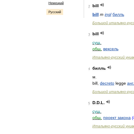
Немецкий
bill
2
Русский
bill
m
ingl
билль
Большой
итальяно
-
рус
bill
3
сущ
.
общ
.
вексель
Итальяно
-
русский
унив
билль
4
м
.
bill
,
decreto
legge
анг
Большой
итальяно
-
рус
D
.
D
.
L
.
5
сущ
.
общ
.
проект
закона
(
Итальяно
-
русский
унив