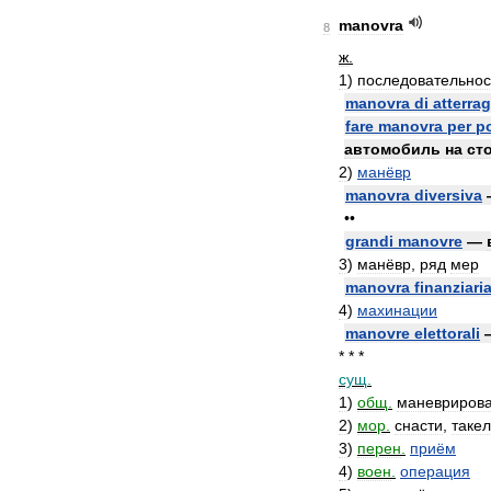
manovra
8
ж
.
1
)
последовательнос
manovra
di
atterra
fare
manovra
per
p
автомобиль
на
ст
2
)
манёвр
manovra
diversiva
••
grandi
manovre
—
3
)
манёвр
,
ряд
мер
manovra
finanziari
4
)
махинации
manovre
elettorali
* * *
сущ
.
1
)
общ
.
маневриров
2
)
мор
.
снасти
,
таке
3
)
перен
.
приём
4
)
воен
.
операция