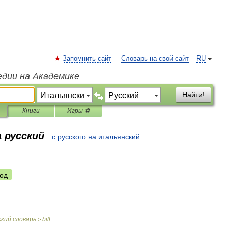
Запомнить сайт
Словарь на свой сайт
RU
едии на Академике
Найти!
Книги
Игры ⚽
 русский
с русского на итальянский
од
ский
словарь
bill
>