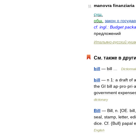
manovra
finanziaria
11
сущ
.
общ
.
закон
о
госуда
cf
.
ingl
.
:
Budget
pack
предложений
Итальяно
-
русский
унив
См
.
также
в
друг
bill
—
bill
…
Dictionnai
bill
—
n
1:
a
draft
of
the
GI
bill
ap
·
pro
·
pri
·
government
expense
dictionary
Bill
—
Bill
,
n
. [
OE
.
bill
seal
,
stamp
,
letter
,
edi
dice
.
Cf
. {
Bull
}
papal
e
English