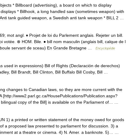
bjects
*
Billboard
(
advertising
),
a
board
on
which
to
display
displays
*
Billhook
,
a
long
handled
saw
(
sometimes
weapon
)
with
Anti
tank
guided
weapon
,
a
Swedish
anti
tank
weapon
*
BILL
2
…
69
;
mot
angl
.
♦
Projet
de
loi
du
Parlement
anglais
.
Rejeter
un
bill
.
oi
votée
.
⊗
HOM
.
Bile
.
●
bill
nom
masculin
(
anglais
bill
,
calque
de
l
boule
servant
de
sceau
)
En
Grande
Bretagne
…
Encyclopédie
as
used
in
expressions
)
Bill
of
Rights
(
Declaración
de
derechos
)
adley
,
Bill
Brandt
,
Bill
Clinton
,
Bill
Buffalo
Bill
Cosby
,
Bill
…
ing
changes
to
Canadian
laws
,
so
they
are
more
current
with
the
A
[
http:
//
www2
.
parl
.
gc
.
ca
/
HousePublications
/
Publication
.
aspx
?
bilingual
copy
of
the
Bill
]
is
available
on
the
Parliament
of
… …
UN
1
)
a
printed
or
written
statement
of
the
money
owed
for
goods
of
a
proposed
law
presented
to
parliament
for
discussion
.
3
)
a
ainment
at
a
theatre
or
cinema
.
4
)
N
.
Amer
.
a
banknote
.
5
)… …