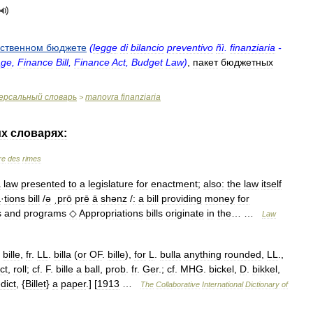
рственном
бюджете
(
legge
di
bilancio
preventivo
ñì
.
finanziaria
-
age
,
Finance
Bill
,
Finance
Act
,
Budget
Law
)
,
пакет
бюджетных
ерсальный
словарь
manovra
finanziaria
>
их
словарях:
re
des
rimes
a
law
presented
to
a
legislature
for
enactment
;
also:
the
law
itself
a
·
tions
bill
/
ə
ˌprō
prē
ā
shənz
/
:
a
bill
providing
money
for
s
and
programs
◇
Appropriations
bills
originate
in
the
… …
Law
,
bille
,
fr
.
LL
.
billa
(
or
OF
.
bille
),
for
L
.
bulla
anything
rounded
,
LL
.,
ct
,
roll
;
cf
.
F
.
bille
a
ball
,
prob
.
fr
.
Ger
.;
cf
.
MHG
.
bickel
,
D
.
bikkel
,
dict
, {
Billet
}
a
paper
.] [
1913
…
The
Collaborative
International
Dictionary
of