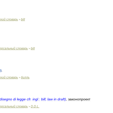
ский
словарь
bill
>
ерсальный
словарь
bill
>
л
.
ский
словарь
билль
>
disegno
di
legge
cfr
.
ingl
.
:
bill
;
law
in
draft
)
,
законопроект
ерсальный
словарь
D
.
D
.
L
.
>