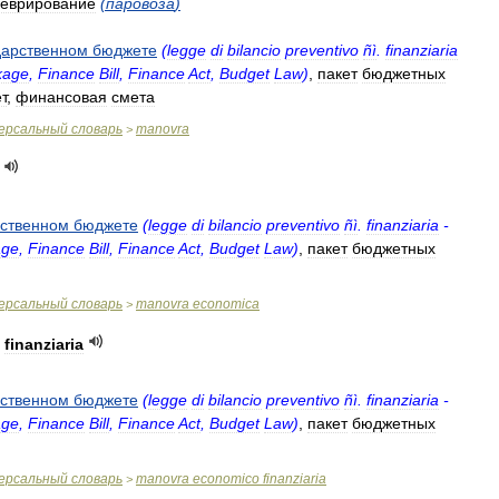
еврирование
(
паровоза
)
дарственном
бюджете
(
legge
di
bilancio
preventivo
ñì
.
finanziaria
kage
,
Finance
Bill
,
Finance
Act
,
Budget
Law
)
,
пакет
бюджетных
т
,
финансовая
смета
ерсальный
словарь
manovra
>
рственном
бюджете
(
legge
di
bilancio
preventivo
ñì
.
finanziaria
-
age
,
Finance
Bill
,
Finance
Act
,
Budget
Law
)
,
пакет
бюджетных
ерсальный
словарь
manovra
economica
>
finanziaria
рственном
бюджете
(
legge
di
bilancio
preventivo
ñì
.
finanziaria
-
age
,
Finance
Bill
,
Finance
Act
,
Budget
Law
)
,
пакет
бюджетных
ерсальный
словарь
manovra
economico
finanziaria
>