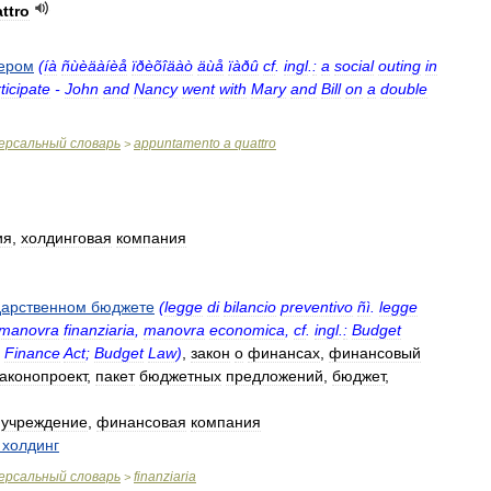
ttro
вером
(
íà
ñùèäàíèå
ïðèõîäàò
äùå
ïàðû
cf
.
ingl
.
:
a
social
outing
in
ticipate
-
John
and
Nancy
went
with
Mary
and
Bill
on
a
double
ерсальный
словарь
appuntamento
a
quattro
>
ия
,
холдинговая
компания
дарственном
бюджете
(
legge
di
bilancio
preventivo
ñì
.
legge
manovra
finanziaria
,
manovra
economica
,
cf
.
ingl
.
:
Budget
;
Finance
Act
;
Budget
Law
)
,
закон
о
финансах
,
финансовый
законопроект
,
пакет
бюджетных
предложений
,
бюджет
,
учреждение
,
финансовая
компания
холдинг
ерсальный
словарь
finanziaria
>