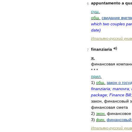
appuntamento
a
qua
6
сущ
.
общ
.
свидание
вчет
which
two
couples
par
date
)
Итальяно
-
русский
унив
finanziaria
7
ж
.
финансовая
компан
* * *
прил
.
1
)
общ
.
закон
о
госу
finanziaria
;
manovra
;
package
;
Finance
Bill
закон
,
финансовый
финансовая
смета
2
)
экон
.
финансовое
3
)
фин
.
финансовый
Итальяно
-
русский
унив