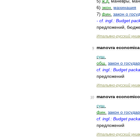
5
)
ж
.
д
.
манёвры
,
ман
6
)
экон
.
махинация
7
)
фин
.
закон
о
госу
-
cf
.
ingl
.
:
Budget
pac
предложений
,
бюдже
Итальяно
-
русский
унив
manovra
economica
9
сущ
.
общ
.
закон
о
госуда
cf
.
ingl
.
:
Budget
pack
предложений
Итальяно
-
русский
унив
manovra
economico
10
сущ
.
фин
.
закон
о
госуда
cf
.
ingl
.
:
Budget
pack
предложений
Итальяно
-
русский
унив