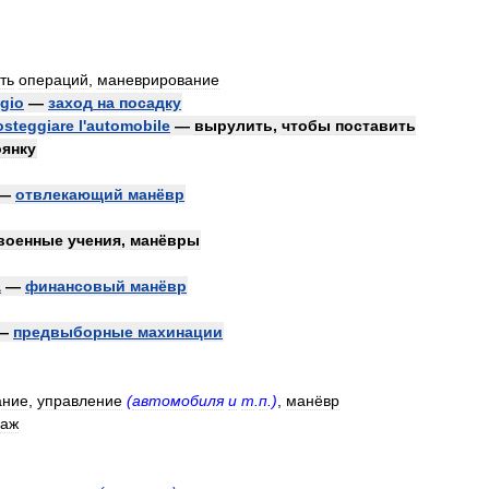
ть
операций
,
маневрирование
ggio
—
заход
на
посадку
osteggiare
l
'
automobile
—
вырулить
,
чтобы
поставить
оянку
—
отвлекающий
манёвр
военные
учения
,
манёвры
a
—
финансовый
манёвр
—
предвыборные
махинации
ание
,
управление
(
автомобиля
и
т
.
п
.)
,
манёвр
лаж