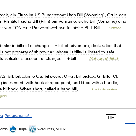
reek
,
ein
Fluss
im
US
Bundesstaat
Utah
Bill
(
Wyoming
),
Ort
in
den
in
Filmtitel
,
siehe
Bill
(
Film
)
ein
Vorname
,
siehe
Bill
(
Vorname
)
eine
er
von
FON
eine
Panzerabwehrwaffe
,
siehe
BILL
Bill
…
Deutsch
dealer
in
bills
of
exchange
.
♦
bill
of
adventure
,
declaration
that
is
not
property
of
shipowner
,
whose
liability
is
limited
to
safe
ts
,
solicitor
s
account
of
charges
.
♦
bill
… …
Dictionary
of
difficult
AS
.
bill
,
bil
;
akin
to
OS
.
bil
sword
,
OHG
.
bill
pickax
,
G
.
bille
.
Cf
.
g
instrument
,
with
hook
shaped
point
,
and
fitted
with
a
handle
;
a
billhook
.
When
short
,
called
a
hand
bill
,… …
The
Collaborative
glish
ка
,
Реклама на сайте
18+
omla,
Drupal,
WordPress, MODx.