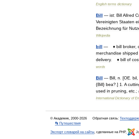
English
terms
dictionary
Bill
—
ist:
Bill
Allred
C
Vereinigten
Staaten
e
Bezeichnung
für
Nutz
Wikipedia
bill
—
♦
bill
broker
,
merchandise
shipped
delivery
.
♦
bill
of
cos
words
Bill
—
Bill
,
n
. [
OE
.
bil
,
{
Bill
}
bea
?.]
1
.
A
cuttin
used
in
pruning
,
etc
.;
International
Dictionary
of
En
© Академик, 2000-2026
Обратная связь:
Техподдерж
👣 Путешествия
Экспорт словарей на сайты
, сделанные на PHP,
Jo