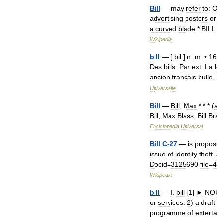
Bill
—
may
refer
to:
O
advertising
posters
or
a
curved
blade
*
BILL
Wikipedia
bill
— [
bil
]
n
.
m
. •
16
Des
bills
.
Par
ext
.
La
l
ancien
français
bulle
,
Universelle
Bill
—
Bill
,
Max
* * * (
Bill
,
Max
Blass
,
Bill
Br
Enciclopedia
Universal
Bill
C
-
27
—
is
propos
issue
of
identity
theft
.
Docid
=
3125690
file
=
4
Wikipedia
bill
—
Ⅰ
.
bill
[
1
]
►
NO
or
services
.
2
)
a
draft
programme
of
entert