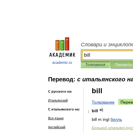
Словари и энциклоп
academic.ru
Толкования
Переводы
Перевод:
с итальянского на
bill
С русского на:
Итальянский
Толкование
Перев
С итальянского на:
bill
1
Все языки
bill
m
ingl
билль
Английский
Большой
итальяно
-
рус