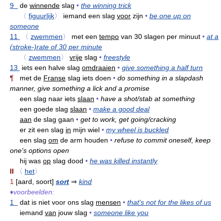
9
de
winnende
slag
•
the winning trick
〈
figuurlijk
〉
iemand een slag
voor
zijn
•
be one up on
someone
11
〈
zwemmen
〉
met een
tempo
van 30 slagen per minuut
•
at a
(stroke-)rate of 30 per minute
〈
zwemmen
〉
vrije
slag
•
freestyle
13
iets een halve slag
omdraaien
•
give something a half turn
¶
met de
Franse
slag iets doen
•
do something in a slapdash
manner, give something a lick and a promise
een slag naar iets
slaan
•
have a shot/stab at something
een goede slag
slaan
•
make a good deal
aan
de slag gaan
•
get to work, get going/cracking
er zit een slag
in
mijn wiel
•
my wheel is buckled
een slag
om
de arm houden
•
refuse to commit oneself, keep
one's options open
hij was
op
slag dood
•
he was killed instantly
II
〈
het
〉
1
[aard, soort]
sort
⇒
kind
♦
voorbeelden:
1
dat is niet voor ons slag
mensen
•
that's not for the likes of us
iemand
van
jouw slag
•
someone like you