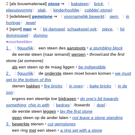
2
[als bouwmateriaal]
stone
⇒
〈
baksteen
〉
brick
,
〈
plavuisvormig
〉
slab
,
〈
kinderhoofdje
〉
cobble(-stone)
3
[edelsteen]
gemstone
⇒
〈
voornamelijk bewerkt
〉
gem
,
〈
in
horloge
〉
jewel
4
[sport]
man
⇒
〈
bij damspel
,
schaakspel ook
〉
piece
,
〈
bij
dominospel
〉
domino
♦
voorbeelden:
1
〈
figuurlijk
〉
een steen des
aanstoots
•
a stumbling block
de eerste steen (naar iemand)
werpen
•
throw/cast the first
stone (at someone)
als
een steen op de maag liggen
•
be indigestible
2
〈
figuurlijk
〉
de
onderste
steen moet boven komen
•
we must
get to the bottom of this
stenen
bakken
•
fire bricks
〈
in oven
〉
;
bake bricks
〈
in de
zon
〉
ergens een steentje toe
bijdragen
•
do one's bit towards
something
;
chip in with
〈
bedrag
〉
/towards
〈
doel
〉
de eerste steen
leggen
•
lay the first stone
geen
steen op de ander laten
•
not leave a stone standing
3
bewerkte
stenen
•
cut gemstones
een ring
met
een steen
•
a ring set with a stone