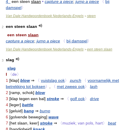
4
een steen
slaan
•
capture a piece
;
jump a piece
〈
bij
damspel
〉
Van Dale Handwoordenboek Nederlands-Engels
steen
>
een steen slaan
2
een steen
slaan
capture a piece
;
jump a piece
〈
bij damspel
〉
Van Dale Handwoordenboek Nederlands-Engels
een steen slaan
>
slag
3
slag
I
〈de〉
1
[klap]
blow
⇒
〈
vuistslag ook
〉
punch
〈
voornamelijk met
betrekking tot boksen
〉
,
〈
met zweep ook
〉
lash
2
[ramp, schok]
blow
3
[klap tegen een bal]
stroke
⇒
〈
golf ook
〉
drive
4
[leger]
battle
5
[geluid]
bang
⇒
bump
6
[golvende beweging]
wave
7
[het slaan, keer]
stroke
⇒
〈muziek; van pols, hart〉
beat
8
[handigheid]
knack