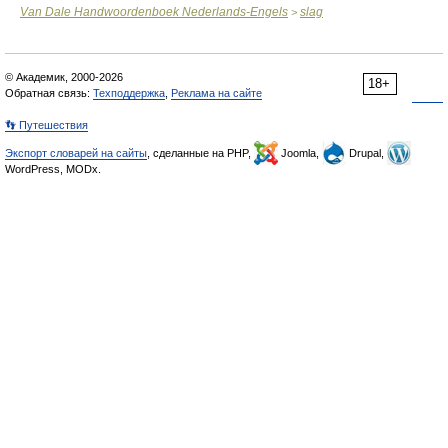
Van Dale Handwoordenboek Nederlands-Engels
slag
>
© Академик, 2000-2026
18+
Обратная связь:
Техподдержка
,
Реклама на сайте
👣 Путешествия
Экспорт словарей на сайты
, сделанные на PHP,
Joomla,
Drupal,
WordPress, MODx.