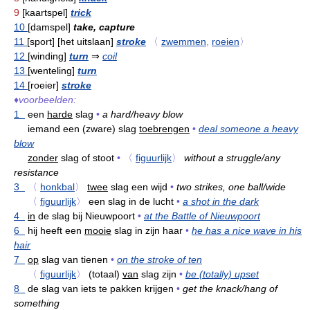
9
[kaartspel]
trick
10
[damspel]
take, capture
11
[sport] [het uitslaan]
stroke
〈
zwemmen
,
roeien
〉
12
[winding]
turn
⇒
coil
13
[wenteling]
turn
14
[roeier]
stroke
♦
voorbeelden:
1
een
harde
slag
•
a hard/heavy blow
iemand een (zware) slag
toebrengen
•
deal someone a heavy
blow
zonder
slag of stoot
•
〈
figuurlijk
〉
without a struggle/any
resistance
3
〈
honkbal
〉
twee
slag een wijd
•
two strikes, one ball/wide
〈
figuurlijk
〉
een slag in de lucht
•
a shot in the dark
4
in
de slag bij Nieuwpoort
•
at the Battle of Nieuwpoort
6
hij heeft een
mooie
slag in zijn haar
•
he has a nice wave in his
hair
7
op
slag van tienen
•
on the stroke of ten
〈
figuurlijk
〉
(totaal)
van
slag zijn
•
be (totally) upset
8
de slag van iets te pakken krijgen
•
get the knack/hang of
something