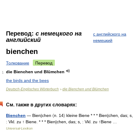
Перевод:
с немецкого на
с английского на
английский
немецкий
bienchen
Толкование
Перевод
die Bienchen und Blümchen
1
the birds and the bees
Deutsch-Englisches Wörterbuch
die Bienchen und Blümchen
>
См. также в других словарях:
Bienchen
— Bien|chen 〈n. 14〉 kleine Biene * * * Bien|chen, das; s,
: Vkl. zu ↑ Biene. * * * Bien|chen, das; s, : Vkl. zu ↑Biene …
Universal-Lexikon