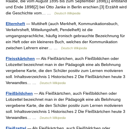
Raabe, die vom August 1895 bis zum September 1898[1] entstand
und Ende 1898[2] bei Otto Janke in Berlin erschien.[3] Erzählt wird
die Geschichte vom… …
Deutsch Wikipedia
Elternheft
— Muttiheft (auch Merkheft, Kommunikationsbuch,
Verkehrsheft, Mitteilungsheft, Pendelheft) ist die
umgangssprachliche, häufig ironisch gebrauchte Bezeichnung für
ein Heft oder ein kleineres Buch, welches der Kommunikation
zwischen Lehrern einer… …
Deutsch Wikipedia
Fleisskärtchen
— Als Fleißkärtchen, auch Fleißbildchen oder
Lobzettel bezeichnet man in der Pädagogik eine als Belohnung
vergebene Karte, die den Schüler positiv zum Lernen motivieren
soll. Inhaltsverzeichnis 1 Historisches 2 Die Fleißkärtchen heute 3
Verwandtes… …
Deutsch Wikipedia
Fleißbildchen
— Als Fleißkärtchen, auch Fleißbildchen oder
Lobzettel bezeichnet man in der Pädagogik eine als Belohnung
vergebene Karte, die den Schüler positiv zum Lernen motivieren
soll. Inhaltsverzeichnis 1 Historisches 2 Die Fleißkärtchen heute 3
Verwandtes… …
Deutsch Wikipedia
Fleißzettel
— Als Fleißkärtchen, auch Fleißbildchen oder