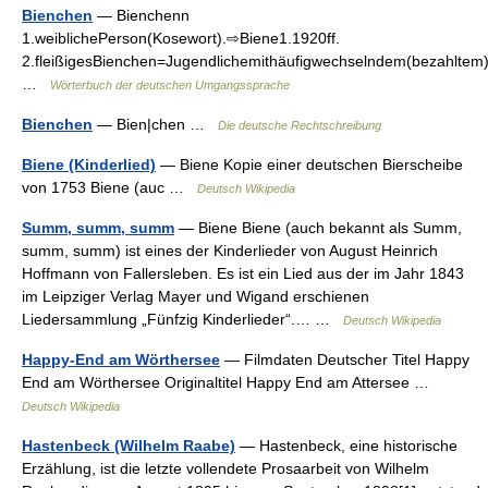
Bienchen
— Bienchenn
1.weiblichePerson(Kosewort).⇨Biene1.1920ff.
2.fleißigesBienchen=Jugendlichemithäufigwechselndem(bezahltem)
…
Wörterbuch der deutschen Umgangssprache
Bienchen
— Bien|chen …
Die deutsche Rechtschreibung
Biene (Kinderlied)
— Biene Kopie einer deutschen Bierscheibe
von 1753 Biene (auc …
Deutsch Wikipedia
Summ, summ, summ
— Biene Biene (auch bekannt als Summ,
summ, summ) ist eines der Kinderlieder von August Heinrich
Hoffmann von Fallersleben. Es ist ein Lied aus der im Jahr 1843
im Leipziger Verlag Mayer und Wigand erschienen
Liedersammlung „Fünfzig Kinderlieder“.… …
Deutsch Wikipedia
Happy-End am Wörthersee
— Filmdaten Deutscher Titel Happy
End am Wörthersee Originaltitel Happy End am Attersee …
Deutsch Wikipedia
Hastenbeck (Wilhelm Raabe)
— Hastenbeck, eine historische
Erzählung, ist die letzte vollendete Prosaarbeit von Wilhelm