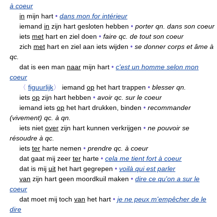
à coeur
in
mijn hart
•
dans mon for intérieur
iemand
in
zijn hart gesloten hebben
•
porter qn. dans son coeur
iets
met
hart en ziel doen
•
faire qc. de tout son coeur
zich
met
hart en ziel aan iets wijden
•
se donner corps et âme à
qc.
dat is een man
naar
mijn hart
•
c'est un homme selon mon
coeur
〈
figuurlijk
〉
iemand
op
het hart trappen
•
blesser qn.
iets
op
zijn hart hebben
•
avoir qc. sur le coeur
iemand iets
op
het hart drukken, binden
•
recommander
(vivement) qc. à qn.
iets niet
over
zijn hart kunnen verkrijgen
•
ne pouvoir se
résoudre à qc.
iets
ter
harte nemen
•
prendre qc. à coeur
dat gaat mij zeer
ter
harte
•
cela me tient fort à coeur
dat is mij
uit
het hart gegrepen
•
voilà qui est parler
van
zijn hart geen moordkuil maken
•
dire ce qu'on a sur le
coeur
dat moet mij toch
van
het hart
•
je ne peux m'empêcher de le
dire