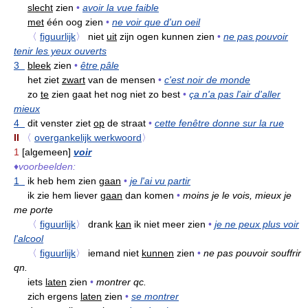
slecht
zien
•
avoir la vue faible
met
één oog zien
•
ne voir que d'un oeil
〈
figuurlijk
〉
niet
uit
zijn ogen kunnen zien
•
ne pas pouvoir
tenir les yeux ouverts
3
bleek
zien
•
être pâle
het ziet
zwart
van de mensen
•
c'est noir de monde
zo
te
zien gaat het nog niet zo best
•
ça n'a pas l'air d'aller
mieux
4
dit venster ziet
op
de straat
•
cette fenêtre donne sur la rue
II
〈
overgankelijk werkwoord
〉
1
[algemeen]
voir
♦
voorbeelden:
1
ik heb hem zien
gaan
•
je l'ai vu partir
ik zie hem liever
gaan
dan komen
•
moins je le vois, mieux je
me porte
〈
figuurlijk
〉
drank
kan
ik niet meer zien
•
je ne peux plus voir
l'alcool
〈
figuurlijk
〉
iemand niet
kunnen
zien
•
ne pas pouvoir souffrir
qn.
iets
laten
zien
•
montrer qc.
zich ergens
laten
zien
•
se montrer