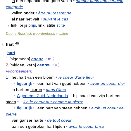
in
een bepaalde categorie vallen
•
tomber dans une certaine
catégorie
vallen
onder
•
être du ressort de
al naar het valt
•
suivant le cas
→ link=prijs
prijs
, link=stilte
stilte
Deens-Russisch woordenboek
vallen
>
hart
3
hart
1
[algemeen]
coeur
〈m.〉
2
[midden, kern]
centre
〈v.〉
♦
voorbeelden:
1
het hart van een
bloem
•
le coeur d'une fleur
〈
figuurlijk
〉
een hart van
goud
hebben
•
avoir un coeur d'or
in hart en
nieren
•
dans l'âme
〈
Algemeen Zuid-Nederlands
〉
hij maakt van zijn hart een
steen
•
±
il a le coeur dur comme la pierre
〈
figuurlijk
〉
een hart van
steen
hebben
•
avoir un coeur de
pierre
van
ganser
harte
•
de tout coeur
aan een
gebroken
hart lijden
•
avoir le coeur brisé