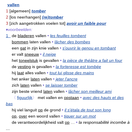
vallen
1
[algemeen]
tomber
2
[los neerhangen]
(re)tomber
3
[zich aangetrokken voelen tot]
avoir un faible pour
♦
voorbeelden:
1
de
bladeren
vallen
•
les feuilles tombent
bommen
laten vallen
•
lâcher des bombes
een
gat
in zijn knie vallen
•
s'ouvrir le genou en tombant
er valt
sneeuw
•
il neige
het
toneelstuk
is gevallen
•
la pièce de théâtre a fait un four
de
vesting
is gevallen
•
la forteresse est tombée
hij
laat
alles vallen
•
tout lui glisse des mains
het anker
laten
vallen
•
jeter l'ancre
zich
laten
vallen
•
se laisser tomber
zijn beste vriend
laten
vallen
•
lâcher son meilleur ami
〈
figuurlijk
〉
met vallen en
opstaan
•
avec des hauts et des
bas
hij viel languit
op
de grond
•
il s'étala de tout son long
op,
over
een woord vallen
•
tiquer sur un mot
de verantwoordelijkheid valt
op
…
•
la responsabilité incombe à
…