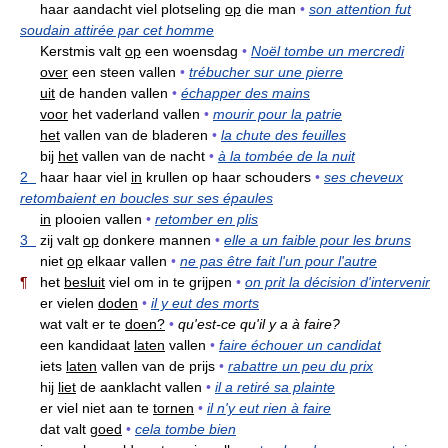
haar aandacht viel plotseling
op
die man
•
son attention fut
soudain attirée par cet homme
Kerstmis valt
op
een woensdag
•
Noël tombe un mercredi
over
een steen vallen
•
trébucher sur une pierre
uit
de handen vallen
•
échapper des mains
voor
het vaderland vallen
•
mourir pour la patrie
het
vallen van de bladeren
•
la chute des feuilles
bij
het
vallen van de nacht
•
à la tombée de la nuit
2
haar haar viel
in
krullen op haar schouders
•
ses cheveux
retombaient en boucles sur ses épaules
in
plooien vallen
•
retomber en plis
3
zij valt
op
donkere mannen
•
elle a un faible pour les bruns
niet
op
elkaar vallen
•
ne pas être fait l'un pour l'autre
¶
het
besluit
viel om in te grijpen
•
on prit la décision d'intervenir
er vielen
doden
•
il y eut des morts
wat valt er te
doen?
•
qu'est-ce qu'il y a à faire?
een kandidaat
laten
vallen
•
faire échouer un candidat
iets
laten
vallen van de prijs
•
rabattre un peu du prix
hij
liet
de aanklacht vallen
•
il a retiré sa plainte
er viel niet aan te
tornen
•
il n'y eut rien à faire
dat valt
goed
•
cela tombe bien