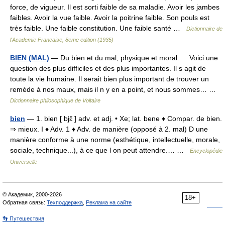
force, de vigueur. Il est sorti faible de sa maladie. Avoir les jambes
faibles. Avoir la vue faible. Avoir la poitrine faible. Son pouls est
très faible. Une faible constitution. Une faible santé …
Dictionnaire de
l'Academie Francaise, 8eme edition (1935)
BIEN (MAL)
— Du bien et du mal, physique et moral. Voici une
question des plus difficiles et des plus importantes. Il s agit de
toute la vie humaine. Il serait bien plus important de trouver un
remède à nos maux, mais il n y en a point, et nous sommes… …
Dictionnaire philosophique de Voltaire
bien
— 1. bien [ bjɛ̃ ] adv. et adj. • Xe; lat. bene ♦ Compar. de bien.
⇒ mieux. I ♦ Adv. 1 ♦ Adv. de manière (opposé à 2. mal) D une
manière conforme à une norme (esthétique, intellectuelle, morale,
sociale, technique...), à ce que l on peut attendre.… …
Encyclopédie
Universelle
© Академик, 2000-2026
18+
Обратная связь:
Техподдержка
,
Реклама на сайте
👣 Путешествия