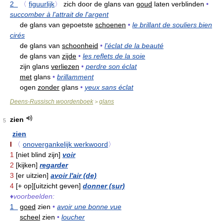
2
〈
figuurlijk
〉
zich door de glans van
goud
laten verblinden
•
succomber à l'attrait de l'argent
de glans van gepoetste
schoenen
•
le brillant de souliers bien
cirés
de glans van
schoonheid
•
l'éclat de la beauté
de glans van
zijde
•
les reflets de la soie
zijn glans
verliezen
•
perdre son éclat
met
glans
•
brillamment
ogen
zonder
glans
•
yeux sans éclat
Deens-Russisch woordenboek
glans
>
zien
5
zien
I
〈
onovergankelijk werkwoord
〉
1
[niet blind zijn]
voir
2
[kijken]
regarder
3
[er uitzien]
avoir l'air (de)
4
[+ op][uitzicht geven]
donner (sur)
♦
voorbeelden:
1
goed
zien
•
avoir une bonne vue
scheel
zien
•
loucher