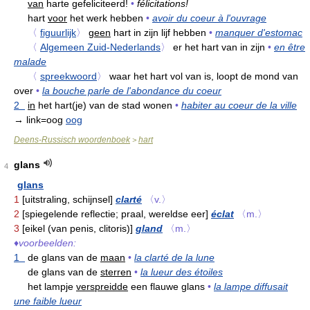
van
harte gefeliciteerd!
•
félicitations!
hart
voor
het werk hebben
•
avoir du coeur à l'ouvrage
〈
figuurlijk
〉
geen
hart in zijn lijf hebben
•
manquer d'estomac
〈
Algemeen Zuid-Nederlands
〉
er het hart van in zijn
•
en être
malade
〈
spreekwoord
〉
waar het hart vol van is, loopt de mond van
over
•
la bouche parle de l'abondance du coeur
2
in
het hart(je) van de stad wonen
•
habiter au coeur de la ville
→ link=oog
oog
Deens-Russisch woordenboek
hart
>
glans
4
glans
1
[uitstraling, schijnsel]
clarté
〈v.〉
2
[spiegelende reflectie; praal, wereldse eer]
éclat
〈m.〉
3
[eikel (van penis, clitoris)]
gland
〈m.〉
♦
voorbeelden:
1
de glans van de
maan
•
la clarté de la lune
de glans van de
sterren
•
la lueur des étoiles
het lampje
verspreidde
een flauwe glans
•
la lampe diffusait
une faible lueur