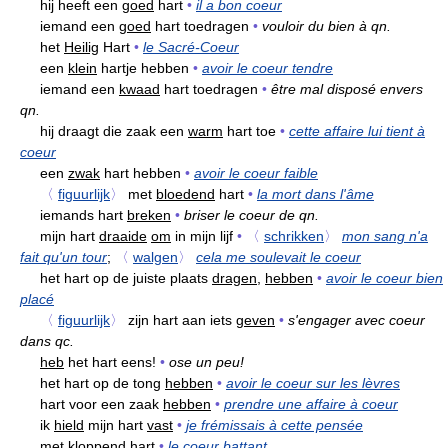
hij heeft een
goed
hart
•
il a bon coeur
iemand een
goed
hart toedragen
•
vouloir du bien à qn.
het
Heilig
Hart
•
le Sacré-Coeur
een
klein
hartje hebben
•
avoir le coeur tendre
iemand een
kwaad
hart toedragen
•
être mal disposé envers
qn.
hij draagt die zaak een
warm
hart toe
•
cette affaire lui tient à
coeur
een
zwak
hart hebben
•
avoir le coeur faible
〈
figuurlijk
〉
met
bloedend
hart
•
la mort dans l'âme
iemands hart
breken
•
briser le coeur de qn.
mijn hart
draaide
om
in mijn lijf
•
〈
schrikken
〉
mon sang n'a
fait qu'un tour
;
〈
walgen
〉
cela me soulevait le coeur
het hart op de juiste plaats
dragen,
hebben
•
avoir le coeur bien
placé
〈
figuurlijk
〉
zijn hart aan iets
geven
•
s'engager avec coeur
dans qc.
heb
het hart eens!
•
ose un peu!
het hart op de tong
hebben
•
avoir le coeur sur les lèvres
hart voor een zaak
hebben
•
prendre une affaire à coeur
ik
hield
mijn hart
vast
•
je frémissais à cette pensée
met
kloppend
hart
•
le coeur battant