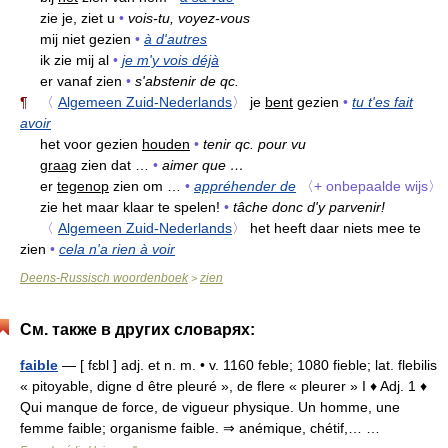
zie je, ziet u
•
vois-tu, voyez-vous
mij niet gezien
•
à d'autres
ik zie mij al
•
je m'y vois déjà
er vanaf zien
•
s'abstenir de qc.
¶
〈
Algemeen Zuid-Nederlands
〉
je
bent
gezien
•
tu t'es fait
avoir
het voor gezien
houden
•
tenir qc. pour vu
graag
zien dat …
•
aimer que …
er
tegenop
zien om …
•
appréhender de
〈+ onbepaalde wijs〉
zie het maar klaar te spelen!
•
tâche donc d'y parvenir!
〈
Algemeen Zuid-Nederlands
〉
het heeft daar niets mee te
zien
•
cela n'a rien à voir
Deens-Russisch woordenboek
zien
>
См. также в других словарях:
faible
— [ fɛbl ] adj. et n. m. • v. 1160 feble; 1080 fieble; lat. flebilis
« pitoyable, digne d être pleuré », de flere « pleurer » I ♦ Adj. 1 ♦
Qui manque de force, de vigueur physique. Un homme, une
femme faible; organisme faible. ⇒ anémique, chétif,… …