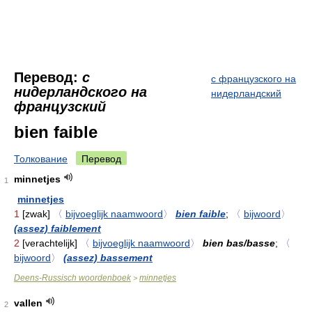
Перевод:
с
с французского на
нидерландского на
нидерландский
французский
bien faible
Толкование
Перевод
minnetjes
1
minnetjes
1
[zwak]
〈
bijvoeglijk naamwoord
〉
bien faible
;
〈
bijwoord
〉
(assez) faiblement
2
[verachtelijk]
〈
bijvoeglijk naamwoord
〉
bien bas/basse
;
〈
bijwoord
〉
(assez) bassement
Deens-Russisch woordenboek
minnetjes
>
vallen
2