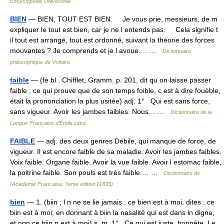
Encyclopédie Universelle
BIEN
— BIEN, TOUT EST BIEN. Je vous prie, messieurs, de m
expliquer le tout est bien, car je ne l entends pas. Cela signifie t
il tout est arrangé, tout est ordonné, suivant la théorie des forces
mouvantes ? Je comprends et je l avoue.… …
Dictionnaire
philosophique de Voltaire
faible
— (fè bl . Chifflet, Gramm. p. 201, dit qu on laisse passer
faible ; ce qui prouve que de son temps foible, c est à dire fouèble,
était la prononciation la plus usitée) adj. 1° Qui est sans force,
sans vigueur. Avoir les jambes faibles. Nous… …
Dictionnaire de la
Langue Française d'Émile Littré
FAIBLE
— adj. des deux genres Débile, qui manque de force, de
vigueur. Il est encore faible de sa maladie. Avoir les jambes faibles.
Voix faible. Organe faible. Avoir la vue faible. Avoir l estomac faible,
la poitrine faible. Son pouls est très faible.… …
Dictionnaire de
l'Academie Francaise, 7eme edition (1835)
bien
— 1. (biin ; l n ne se lie jamais : ce bien est à moi, dites : ce
biin est à moi, en donnant à biin la nasalité qui est dans in digne,
et non ce biin n est à moi) s. m. 1° Ce qui est juste, honnête. Le