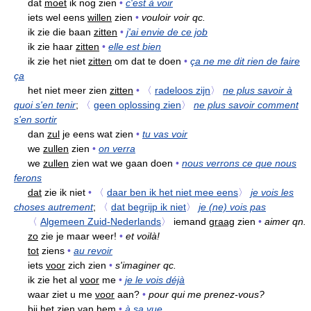
dat
moet
ik nog zien
•
c'est à voir
iets wel eens
willen
zien
•
vouloir voir qc.
ik zie die baan
zitten
•
j'ai envie de ce job
ik zie haar
zitten
•
elle est bien
ik zie het niet
zitten
om dat te doen
•
ça ne me dit rien de faire
ça
het niet meer zien
zitten
•
〈
radeloos zijn
〉
ne plus savoir à
quoi s'en tenir
;
〈
geen oplossing zien
〉
ne plus savoir comment
s'en sortir
dan
zul
je eens wat zien
•
tu vas voir
we
zullen
zien
•
on verra
we
zullen
zien wat we gaan doen
•
nous verrons ce que nous
ferons
dat
zie ik niet
•
〈
daar ben ik het niet mee eens
〉
je vois les
choses autrement
;
〈
dat begrijp ik niet
〉
je (ne) vois pas
〈
Algemeen Zuid-Nederlands
〉
iemand
graag
zien
•
aimer qn.
zo
zie je maar weer!
•
et voilà!
tot
ziens
•
au revoir
iets
voor
zich zien
•
s'imaginer qc.
ik zie het al
voor
me
•
je le vois déjà
waar ziet u me
voor
aan?
•
pour qui me prenez-vous?
bij
het
zien van hem
•
à sa vue