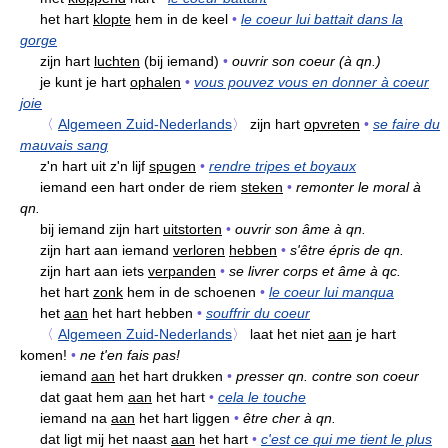
het hart
klopte
hem in de keel
•
le coeur lui battait dans la
gorge
zijn hart
luchten
(bij iemand)
•
ouvrir son coeur (à qn.)
je kunt je hart
ophalen
•
vous pouvez vous en donner à coeur
joie
〈
Algemeen Zuid-Nederlands
〉
zijn hart
opvreten
•
se faire du
mauvais sang
z'n hart uit z'n lijf
spugen
•
rendre tripes et boyaux
iemand een hart onder de riem
steken
•
remonter le moral à
qn.
bij iemand zijn hart
uitstorten
•
ouvrir son âme à qn.
zijn hart aan iemand
verloren
hebben
•
s'être épris de qn.
zijn hart aan iets
verpanden
•
se livrer corps et âme à qc.
het hart
zonk
hem in de schoenen
•
le coeur lui manqua
het
aan
het hart hebben
•
souffrir du coeur
〈
Algemeen Zuid-Nederlands
〉
laat het niet
aan
je hart
komen!
•
ne t'en fais pas!
iemand
aan
het hart drukken
•
presser qn. contre son coeur
dat gaat hem
aan
het hart
•
cela le touche
iemand na
aan
het hart liggen
•
être cher à qn.
dat ligt mij het naast
aan
het hart
•
c'est ce qui me tient le plus