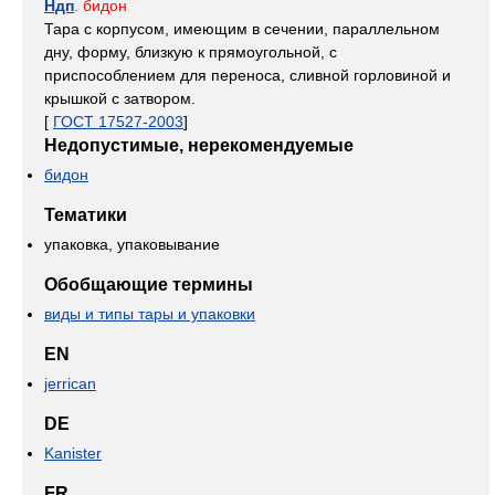
Ндп
. бидон
Тара с корпусом, имеющим в сечении, параллельном
дну, форму, близкую к прямоугольной, с
приспособлением для переноса, сливной горловиной и
крышкой с затвором.
[
ГОСТ 17527-2003
]
Недопустимые, нерекомендуемые
бидон
Тематики
упаковка, упаковывание
Обобщающие термины
виды и типы тары и упаковки
EN
jerrican
DE
Kanister
FR