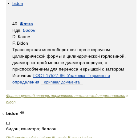
bidon
40.
Фляга
Ндп.
Бидон
D. Каппе
F. Bidon
Транспортная многооборотная тара с корпусом
цилиндрической формы и цилиндрической горловиной,
диаметр которой меньше диаметра корпуса, с
приспособлением для переноса и крышкой с затвором
Источник:
ГОСТ 17527-86: Упаковка. Термины и
определения
оригинал документа
Франко-русский словарь нормативно-технической терминологии
>
bidon
bidon
5
m
бидон; канистра; баллон
Dictionnaire polytechnique Français-Russe
bidon
>