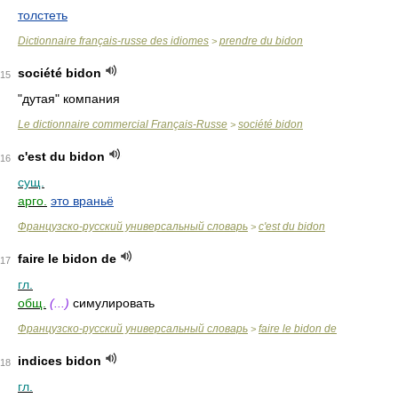
толстеть
Dictionnaire français-russe des idiomes
prendre du bidon
>
société bidon
15
"дутая" компания
Le dictionnaire commercial Français-Russe
société bidon
>
c'est du bidon
16
сущ.
арго.
это враньё
Французско-русский универсальный словарь
c'est du bidon
>
faire le bidon de
17
гл.
общ.
(...)
симулировать
Французско-русский универсальный словарь
faire le bidon de
>
indices bidon
18
гл.