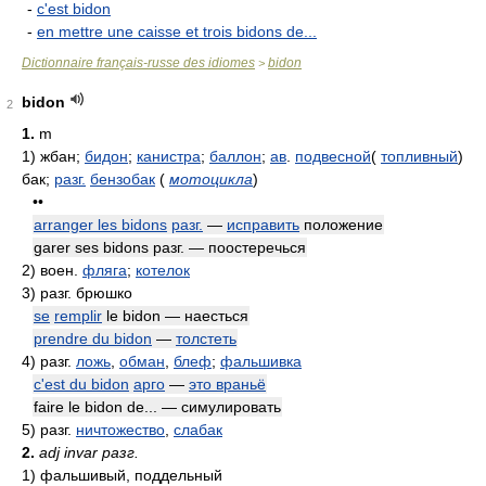
-
c'est bidon
-
en mettre une caisse et trois bidons de...
Dictionnaire français-russe des idiomes
bidon
>
bidon
2
1.
m
1)
жбан;
бидон
;
канистра
;
баллон
;
ав
.
подвесной
(
топливный
)
бак;
разг.
бензобак
(
мотоцикла
)
••
arranger les bidons
разг.
—
исправить
положение
garer ses bidons разг. — поостеречься
2)
воен.
фляга
;
котелок
3)
разг. брюшко
se
remplir
le bidon — наесться
prendre du bidon
—
толстеть
4)
разг.
ложь
,
обман
,
блеф
;
фальшивка
c'est du bidon
арго
—
это враньё
faire le bidon de... — симулировать
5)
разг.
ничтожество
,
слабак
2.
adj invar разг.
1)
фальшивый, поддельный