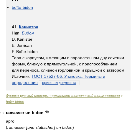
boîte-bidon
41.
Канистра
Ндп.
Бидон
D. Kanister
E. Jerrican
F. Boîte-bidon
Тара с корпусом, имеющим в параллельном дну сечении
форму, близкую к прямоугольной, с приспособлением
для переноса, сливной горловиной и крышкой с затвором
Источник:
ГОСТ 17527-86: Упаковка. Термины и
определения
оригинал документа
Франко-русский словарь нормативно-технической терминологии
>
boîte-bidon
ramasser un bidon
10
арго
(
ramasser [или s'attacher] un bidon
)