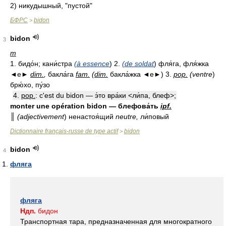
2)
никудышный, "пустой"
БФРС
bidon
>
bidon
3
m
1. бидо́н; кани́стра
(à essence
) 2.
(de soldat
) фля́га, фля́жка
◄е►
dim.
,
бакла́га
fam.
(
dim.
бакла́жка ◄е►) 3.
pop.
(ventre
)
брю́хо, пу́зо
4.
pop.
: с'est du bidon — э́то вра́ки <ли́па, блеф>;
monter une opération bidon — блефова́ть
ipf.
║ (adjectivement
) ненастоя́щий
neutre,
ли́повый
Dictionnaire français-russe de type actif
bidon
>
bidon
4
фляга
фляга
Ндп.
бидон
Транспортная тара, предназначенная для многократного