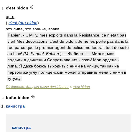
c'est bidon
8
арго
(
c'est (du) bidon
)
это липа, это вранье, враки
Fabien. -... Milly, mes exploits dans la Résistance, ce n'était pas
vrai! Mes décorations, c'est du bidon. Je ne les porte pas dans la
rue parce que le premier agent de police me foutrait tout de suite
au bloc!
(M. Pagnol, Fabien.)
— Фабиен. -... Милли, мои
подвиги в движении Сопротивления - ложь! Мои ордена -
липа. Я даже боюсь выходить с ними на улицу, так как на
первом же углу полицейский может отправить меня с ними в
кутузку.
Dictionnaire français-russe des idiomes
c'est bidon
>
boîte-bidon
9
канистра
канистра