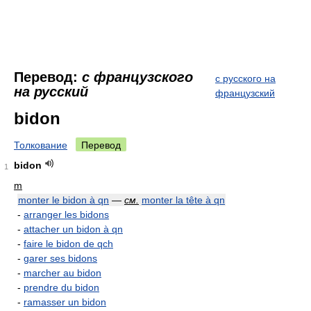
Перевод:
с французского
с русского на
на русский
французский
bidon
Толкование
Перевод
bidon
1
m
monter le bidon à qn
—
см.
monter la tête à qn
-
arranger les bidons
-
attacher un bidon à qn
-
faire le bidon de qch
-
garer ses bidons
-
marcher au bidon
-
prendre du bidon
-
ramasser un bidon