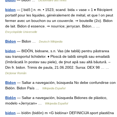
bidon
— bidon …
Dictionnaire des rimes
bidon
— [ bidɔ̃ ] n. m. • 1523; scand. bida « vase » 1 ♦ Récipient
portatif pour les liquides, généralement de métal, et que l on peut
fermer avec un bouchon ou un couvercle. ⇒ bouteille (2o). Bidon
de lait. Bidon d essence. ⇒ nourrice; jerrycan. Bidon… …
Encyclopédie Universelle
Bidon
— Bidon …
Deutsch Wikipedia
bidon
— BIDÓN, bidoane, s.n. Vas (de tablă) pentru păstrarea
sau transportul lichidelor. ♦ Ploscă de tablă simplă sau emailată
(îmbrăcată în postav sau piele), de ţinut apă sau altă băutură. –
Din fr. bidon. Trimis de paula, 21.06.2002. Sursa: DEX 98 … …
Dicționar Român
Bidon
— Saltar a navegación, búsqueda No debe confundirse con
Bidón. Bidon País …
Wikipedia Español
Bidón
— Saltar a navegación, búsqueda Bidones de plástico,
modelo «Jerrycan» …
Wikipedia Español
bidon
— bìdōn (bidȏn) m <G bidóna> DEFINICIJA sport plastična