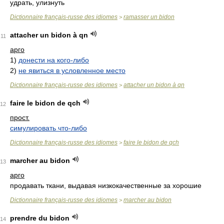
удрать, улизнуть
Dictionnaire français-russe des idiomes
ramasser un bidon
>
attacher un bidon à qn
11
арго
1)
донести на кого-либо
2)
не явиться в условленное место
Dictionnaire français-russe des idiomes
attacher un bidon à qn
>
faire le bidon de qch
12
прост.
симулировать что-либо
Dictionnaire français-russe des idiomes
faire le bidon de qch
>
marcher au bidon
13
арго
продавать ткани, выдавая низкокачественные за хорошие
Dictionnaire français-russe des idiomes
marcher au bidon
>
prendre du bidon
14