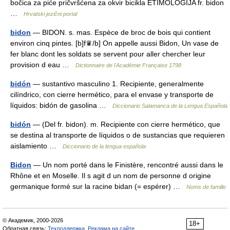
bočica za piće pričvršćena za okvir bicikla ETIMOLOGIJA fr. bidon
…
Hrvatski jezični portal
bidon
— BIDON. s. mas. Espèce de broc de bois qui contient
environ cinq pintes. [b]f♛/b] On appelle aussi Bidon, Un vase de
fer blanc dont les soldats se servent pour aller chercher leur
provision d eau …
Dictionnaire de l'Académie Française 1798
bidón
— sustantivo masculino 1. Recipiente, generalmente
cilíndrico, con cierre hermético, para el envase y transporte de
líquidos: bidón de gasolina …
Diccionario Salamanca de la Lengua Española
bidón
— (Del fr. bidon). m. Recipiente con cierre hermético, que
se destina al transporte de líquidos o de sustancias que requieren
aislamiento …
Diccionario de la lengua española
Bidon
— Un nom porté dans le Finistère, rencontré aussi dans le
Rhône et en Moselle. Il s agit d un nom de personne d origine
germanique formé sur la racine bidan (= espérer) …
Noms de famille
© Академик, 2000-2026
18+
Обратная связь:
Техподдержка
,
Реклама на сайте