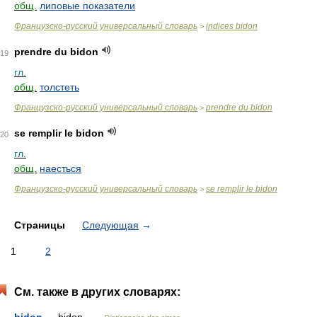
общ.
липовые показатели
Французско-русский универсальный словарь
indices bidon
>
prendre du bidon
19
гл.
общ.
толстеть
Французско-русский универсальный словарь
prendre du bidon
>
se remplir le bidon
20
гл.
общ.
наесться
Французско-русский универсальный словарь
se remplir le bidon
>
Страницы
Следующая
→
1
2
См. также в других словарях: