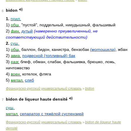
bidon
6
1.
прил.
1)
общ.
"пустой", поддельный, никудышный, фальшивый
2)
фин.
дутый
(намеренно преувеличенный, не
соответствующий действительности)
2.
сущ.
1)
общ.
баллон, бидон, канистра, бензобак
(мотоцикла)
, жбан
2)
авиа.
подвесной (топливный) бак
3)
разг.
блеф, обман, слабак, фальшивка, брюшко, ложь,
ничтожество
4)
воен.
котелок, фляга
5)
метал.
сляб
Французско-русский универсальный словарь
bidon
>
bidon de liqueur haute densité
7
сущ.
метал.
сепаратор с тяжёлой суспензией
Французско-русский универсальный словарь
bidon de liqueur haute
>
densité