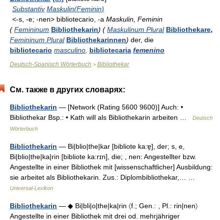
Substantiv
Maskulin(Feminin)
<-s, -e; -nen> bibliotecario, -a
Maskulin, Feminin
(
Femininum
Bibliothekarin
)
(
Maskulinum Plural
Bibliothekare
,
Femininum Plural
Bibliothekarinnen
)
der, die
bibliotecario
masculino
,
bibliotecaria
femenino
Deutsch-Spanisch Wörterbuch
Bibliothekar
>
См. также в других словарях:
Bibliothekarin
— [Network (Rating 5600 9600)] Auch: •
Bibliothekar Bsp.: • Kath will als Bibliothekarin arbeiten …
Deutsch
Wörterbuch
Bibliothekarin
— Bi|blio|the|kar [bibliote ka:ɐ̯], der; s, e,
Bi|blio|the|ka|rin [bibliote ka:rɪn], die; , nen: Angestellter bzw.
Angestellte in einer Bibliothek mit [wissenschaftlicher] Ausbildung:
sie arbeitet als Bibliothekarin. Zus.: Diplombibliothekar,… …
Universal-Lexikon
Bibliothekarin
— ◆ Bi|bli|o|the|ka|rin 〈f.; Gen.: , Pl.: rin|nen〉
Angestellte in einer Bibliothek mit drei od. mehrjähriger