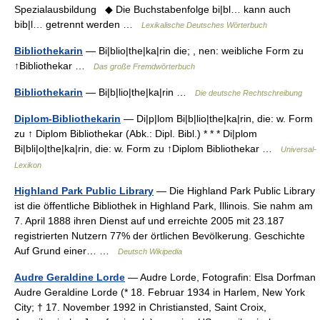
Spezialausbildung ◆ Die Buchstabenfolge bi|bl… kann auch
bib|l… getrennt werden …
Lexikalische Deutsches Wörterbuch
Bibliothekarin
— Bi|blio|the|ka|rin die; , nen: weibliche Form zu
↑Bibliothekar …
Das große Fremdwörterbuch
Bibliothekarin
— Bi|b|lio|the|ka|rin …
Die deutsche Rechtschreibung
Diplom-Bibliothekarin
— Di|p|lom Bi|b|lio|the|ka|rin, die: w. Form
zu ↑ Diplom Bibliothekar (Abk.: Dipl. Bibl.) * * * Di|plom
Bi|bli|o|the|ka|rin, die: w. Form zu ↑Diplom Bibliothekar …
Universal-
Lexikon
Highland Park Public Library
— Die Highland Park Public Library
ist die öffentliche Bibliothek in Highland Park, Illinois. Sie nahm am
7. April 1888 ihren Dienst auf und erreichte 2005 mit 23.187
registrierten Nutzern 77% der örtlichen Bevölkerung. Geschichte
Auf Grund einer… …
Deutsch Wikipedia
Audre Geraldine Lorde
— Audre Lorde, Fotografin: Elsa Dorfman
Audre Geraldine Lorde (* 18. Februar 1934 in Harlem, New York
City; † 17. November 1992 in Christiansted, Saint Croix,