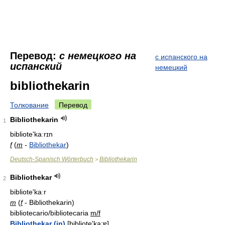
Перевод:
с немецкого на
с испанского на
испанский
немецкий
bibliothekarin
Толкование
Перевод
Bibliothekarin
1
bibliote'kaːrɪn
f
(
m
-
Bibliothekar
)
Deutsch-Spanisch Wörterbuch
Bibliothekarin
>
Bibliothekar
2
bibliote'kaːr
m
(
f
- Bibliothekarin)
bibliotecario/bibliotecaria
m/f
Bibliothekar
(in)
[bibliote'ka:ɐ]