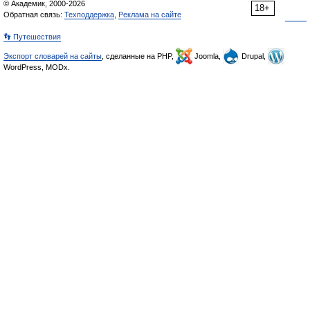
© Академик, 2000-2026
18+
Обратная связь:
Техподдержка
,
Реклама на сайте
👣 Путешествия
Экспорт словарей на сайты
, сделанные на PHP,
Joomla,
Drupal,
WordPress, MODx.