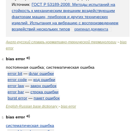
Источник:
ГОСТ Р 53189-2008: Методы испытаний на
стойкость к механическим внешним воздействующим
факторам машин, приборов и других технических
изделий. Испытания на вибрацию с воспроизведением
воздействий нескольких типов
оригинал документа
Англо-русский словарь нормативно-технической терминологии
bias
>
error
bias error
4
постоянная ошибка; систематическая ошибка
error bit
—
флаг ошибки
error code
—
код ошибки
error law
—
закон ошибок
error bar
—
строка ошибки
burst error
—
пакет ошибок
English-Russian base dictionary
bias error
>
bias error
5
систематическая ошибка