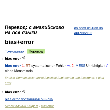
Перевод:
с английского
со всех языков на
на все языки
английский
bias+error
Толкование
Перевод
bias error
1
bias error
1.
RT
systematischer Fehler
m
;
2.
MESS
Unrichtigkeit
f
eines Messmittels
English-German dictionary of Electrical Engineering and Electronics
bias
>
error
bias error
2
bias error постоянная ошибка
Персональный Сократ
bias error
>