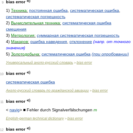
bias error
9
1)
Техника:
постоянная ошибка
,
систематическая ошибка
,
систематическая погрешность
2)
Вычислительная техника:
систематическая ошибка
смещения
3)
Метрология:
суммарная систематическая погрешность
4)
Макаров:
ошибка наведения
,
отклонение
(напр. от точного
значения)
5)
Золотодобыча:
систематическая ошибка
(при опробовании)
Универсальный англо-русский словарь
bias error
>
bias error
10
систематическая ошибка
Англо-русский словарь по гражданской авиации
bias error
>
bias error
11
<
navig
> ■ Fehler durch Signalverfälschungen
m
English-german technical dictionary
bias error
>
bias error
12