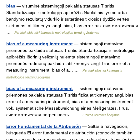
bias
— visuminė sistemingoji paklaida statusas T sritis
Standartizacija ir metrologija apibrėžtis Nuolatinis tyrimo arba
bandymo rezultatų vidurkio ir sutartinės tikrosios dydžio vertės
skirtumas. atitikmenys: angl. bias; bias error rus. систематическая
…
Penkiakalbis aiškinamasis metrologijos terminų žodynas
bias of a measuring instrument
— sistemingoji matavimo
priemonės paklaida statusas T sritis Standartizacija ir metrologija
apibrėžtis Išorinių veiksnių nulemta sistemingoji matavimo
priemonės rodmenų paklaida. atitikmenys: angl. bias error of a
measuring instrument; bias of a… …
Penkiakalbis aiškinamasis
metrologijos terminų žodynas
bias of a measuring instrument
— sistemingoji matavimo
priemonės paklaida statusas T sritis fizika atitikmenys: angl. bias
error of a measuring instrument; bias of a measuring instrument
vok. systematische Messabweichung eines Meßgerätes, f rus.
систематическая погрешность… …
Fizikos terminų žodynas
Error Fundamental de la Atribución
— Saltar a navegación,
búsqueda El error fundamental de atribución (conocido también
como sesgo de correspondencia o efecto de sobre atribución) es