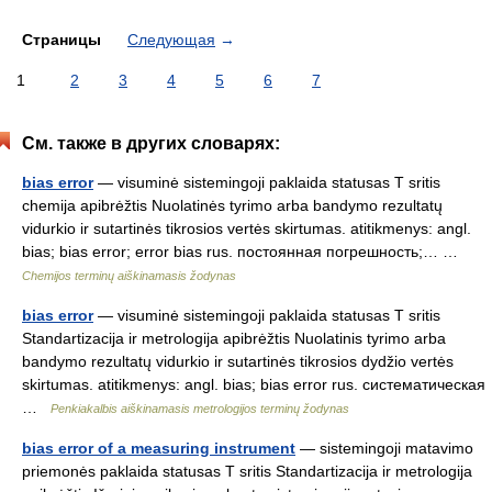
Страницы
Следующая
→
1
2
3
4
5
6
7
См. также в других словарях:
bias error
— visuminė sistemingoji paklaida statusas T sritis
chemija apibrėžtis Nuolatinės tyrimo arba bandymo rezultatų
vidurkio ir sutartinės tikrosios vertės skirtumas. atitikmenys: angl.
bias; bias error; error bias rus. постоянная погрешность;… …
Chemijos terminų aiškinamasis žodynas
bias error
— visuminė sistemingoji paklaida statusas T sritis
Standartizacija ir metrologija apibrėžtis Nuolatinis tyrimo arba
bandymo rezultatų vidurkio ir sutartinės tikrosios dydžio vertės
skirtumas. atitikmenys: angl. bias; bias error rus. систематическая
…
Penkiakalbis aiškinamasis metrologijos terminų žodynas
bias error of a measuring instrument
— sistemingoji matavimo
priemonės paklaida statusas T sritis Standartizacija ir metrologija