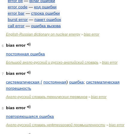
error bit
—
флаг ошибки
error code
—
код ошибки
error bar
—
строка ошибки
burst error
—
пакет ошибок
call error
—
ошибка вызова
English-Russian dictionary on nuclear energy
bias error
>
bias error
6
постоянная ошибка
Большой англо-русский и русско-английский словарь
bias error
>
bias error
7
систематическая (
постоянная
)
ошибка
;
систематическая
погрешность
Англо-русский словарь технических терминов
bias error
>
bias error
8
повторяющаяся ошибка
Англо-русский словарь нефтегазовой промышленности
bias error
>