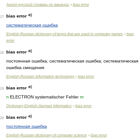
Англо-русский словарь по авиации
bias error
>
bias error
17
систематическая ошибка
English-Russian dictionary of terms that are used in computer games
bias
>
error
bias error
18
постоянная ошибка; систематическая ошибка; систематическая
ошибка смещения
English-Russian information technology
bias error
>
bias error
19
n
ELECTRON systematischer Fehler
m
Dictionary English-German Informatics
bias error
>
bias error
20
постоянная ошибка
English-Russian dictionary of computer science
bias error
>