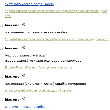
систематическая погрешность
English-Russian dictionary of mechanical engineering and automation
bias
>
error
bias error
13
постоянная [систематическая] ошибка
English-Russian dictionary of computer science and programming
bias error
>
bias error
14
błąd poprawności wskazań
niepoprawność wskazań przyrządu pomiarowego
English-Polish dictionary for engineers
bias error
>
bias error
15
постоянная [систематическая] ошибка измерения
Англо-русский медицинский словарь
bias error
>
bias error
16
систематическая ошибка