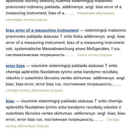
apibrėžtis Išorinių veiksnių nulemta sistemingoji matavimo
priemonės rodmenų paklaida. atitikmenys: angl. bias error of a
measuring instrument; bias of a… …
Penkiakalbis aiškinamasis
metrologijos terminų žodynas
bias error of a measuring instrument
— sistemingoji matavimo
priemonės paklaida statusas T sritis fizika atitikmenys: angl. bias
error of a measuring instrument; bias of a measuring instrument
vok. systematische Messabweichung eines Meßgerätes, f rus.
систематическая погрешность… …
Fizikos terminų žodynas
error bias
— visuminė sistemingoji paklaida statusas T sritis
chemija apibrėžtis Nuolatinės tyrimo arba bandymo rezultatų
vidurkio ir sutartinės tikrosios vertės skirtumas. atitikmenys: angl.
bias; bias error; error bias rus. постоянная погрешность;… …
Chemijos terminų aiškinamasis žodynas
bias
— visuminė sistemingoji paklaida statusas T sritis chemija
apibrėžtis Nuolatinės tyrimo arba bandymo rezultatų vidurkio ir
sutartinės tikrosios vertės skirtumas. atitikmenys: angl. bias; bias
error; error bias rus. постоянная погрешность;… …
Chemijos
terminų aiškinamasis žodynas