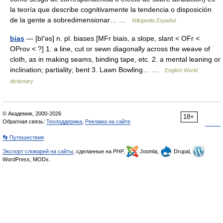
la teoría que describe cognitivamente la tendencia o disposición
de la gente a sobredimensionar… …
Wikipedia Español
bias
— [bī′əs] n. pl. biases [MFr biais, a slope, slant < OFr <
OProv < ?] 1. a line, cut or sewn diagonally across the weave of
cloth, as in making seams, binding tape, etc. 2. a mental leaning or
inclination; partiality; bent 3. Lawn Bowling… …
English World
dictionary
© Академик, 2000-2026
18+
Обратная связь:
Техподдержка
,
Реклама на сайте
👣 Путешествия
Экспорт словарей на сайты
, сделанные на PHP,
Joomla,
Drupal,
WordPress, MODx.