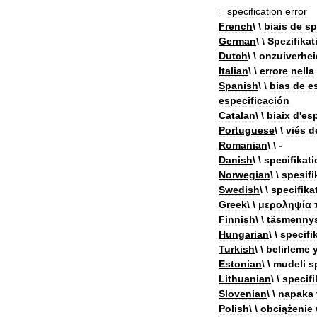
=
specification
error
French
\ \
biais
de
sp
German
\ \
Spezifikat
Dutch
\ \
onzuiverhei
Italian
\ \
errore
nella
Spanish
\ \
bias
de
e
especificación
Catalan
\ \
biaix
d
'
esp
Portuguese
\ \
viés
d
Romanian
\ \ -
Danish
\ \
specifikati
Norwegian
\ \
spesifi
Swedish
\ \
specifika
Greek
\ \
μεροληψία
Finnish
\ \
täsmenny
Hungarian
\ \
specifi
Turkish
\ \
belirleme
y
Estonian
\ \
mudeli
s
Lithuanian
\ \
specifi
Slovenian
\ \
napaka
Polish
\ \
obciążenie