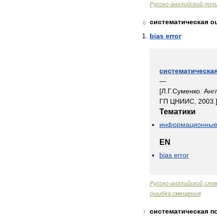
Русско
-
английский
пол
систематическая
о
6
bias
error
систематическа
—
[
Л
.
Г
.
Суменко
.
Анг
ГП
ЦНИИС
,
2003
.
Тематики
информационны
EN
bias
error
Русско
-
английский
сло
ошибка
смещения
систематическая
п
7