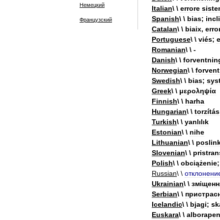
Немецкий
Italian
\ \
errore
siste
Spanish
\ \
bias
;
incl
Французский
Catalan
\ \
biaix
,
erro
Portuguese
\ \
viés
;
Romanian
\ \ -
Danish
\ \
forventni
Norwegian
\ \
forven
Swedish
\ \
bias
;
sys
Greek
\ \
μεροληψία
Finnish
\ \
harha
Hungarian
\ \
torzítás
Turkish
\ \
yanlılık
Estonian
\ \
nihe
Lithuanian
\ \
poslink
Slovenian
\ \
pristra
Polish
\ \
obciążenie
Russian
\ \
отклонени
Ukrainian
\ \
зм
і
щенн
Serbian
\ \
пристрас
Icelandic
\ \
bjagi
;
sk
Euskara
\ \
alborape