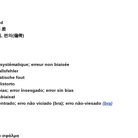
id
偏
差
침
,
편의
(
偏倚
)
systématique
;
erreur
non
biaisée
llsfehler
atische
fout
distorto
bias
;
error
ínsesgado
;
error
sin
bias
sbiaixat
entrado
;
erro
não
viciado
(
bra
);
erro
não
-
viesado
(
bra
)
ο
σφάλμα