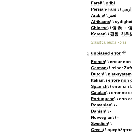
Farsi
\ \
oribi
Persian
-
Farsi
\ \
اريبي
Arabic
\ \
تحيز
Afrikaans
\ \
sydighe
Chinese
\ \
偏
误
；
Korean
\ \
편향
,
치우
Statistical
terms
bias
>
unbiased
error
2
French
\ \
erreur
non
German
\ \
reiner
Zufa
Dutch
\ \
niet
-
system
Italian
\ \
errore
non
Spanish
\ \
error
sin
Catalan
\ \
error
no
e
Portuguese
\ \
erro
c
Romanian
\ \ -
Danish
\ \ -
Norwegian
\ \ -
Swedish
\ \ -
Greek
\ \
αμερόληπτ