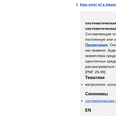
bias
error
of
a
measu
систематическа
систематическа
Составляющая
п
постоянную
или
з
Примечание
.
Сис
как
правило
,
буде
экземпляра
средс
однотипных
сред
рассматриваться
[
РМГ
29
-
99
]
Тематики
метрология
,
осно
Синонимы
систематическая
EN