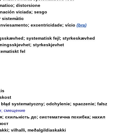
matico
;
distorsione
inación
viciada
;
sesgo
r
sistemàtic
enviesamento
;
excentricidade
;
vício
(
bra
)
ngsskævhed
;
systematisk
fejl
;
styrkeskævhed
tningsskjevhet
;
styrkeskjevhet
tematiskt
fel
is
nskost
;
błąd
systematyczny
;
odchylenie
;
spaczenie
;
fałsz
е
;
смещение
я
;
схильн
і
сть
до
;
систематична
похибка
;
нахил
ност
akki
;
vilhalli
,
meðalgildiaskakki
n