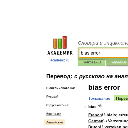
Словари и энциклоп
academic.ru
Толкования
Переводы
Перевод:
с русского на анг
bias error
С английского на:
Русский
Толкование
Перев
С русского на:
bias
1
Все языки
French
\ \
biais
;
erre
German
\ \
Verzerrun
Английский
Dutch
\ \
vertekening