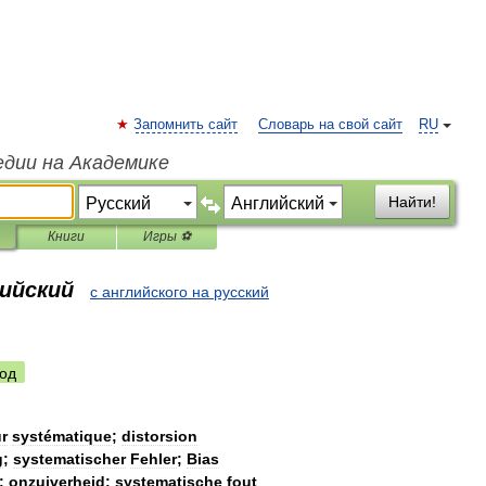
Запомнить сайт
Словарь на свой сайт
RU
едии на Академике
Найти!
Книги
Игры ⚽
лийский
с английского на русский
од
ur
systématique
;
distorsion
g
;
systematischer
Fehler
;
Bias
;
onzuiverheid
;
systematische
fout