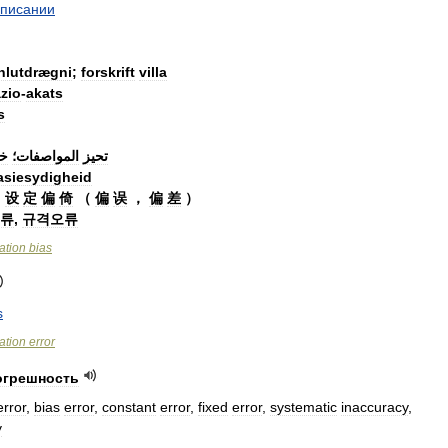
писании
hlutdrægni
;
forskrift
villa
azio
-
akats
s
تحيز
المواصفات؛
خ
asiesydigheid
）
设
定
偏
倚
（
偏
误
，
偏
差
）
류
,
규격오류
ation
bias
s
ation
error
огрешность
error
,
bias
error
,
constant
error
,
fixed
error
,
systematic
inaccuracy
,
y