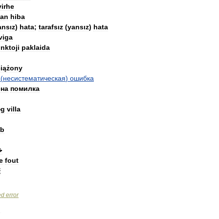
virhe
lan
hiba
ansız
)
hata
;
tarafsız
(
yansız
)
hata
viga
nktoji
paklaida
iążony
(
несистематическая
)
ошибка
на
помилка
æg
villa
ib
خ
e
fout
差
ed
error