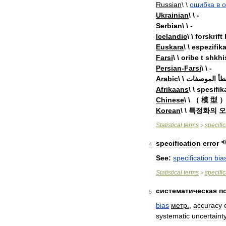
Russian
\ \
ошибка
в
о
Ukrainian
\ \ -
Serbian
\ \ -
Icelandic
\ \
forskrift
Euskara
\ \
espezifik
Farsi
\ \
oribe
t
shkhi
Persian
-
Farsi
\ \ -
Arabic
\ \
الموصفات
طأ
Afrikaans
\ \
spesifik
Chinese
\ \ （
模
型
Korean
\ \
특정화의
오
Statistical
terms
specific
>
specification
error
4
See:
specification
bia
Statistical
terms
specific
>
систематическая
п
5
bias
метр
.
,
accuracy
systematic
uncertaint