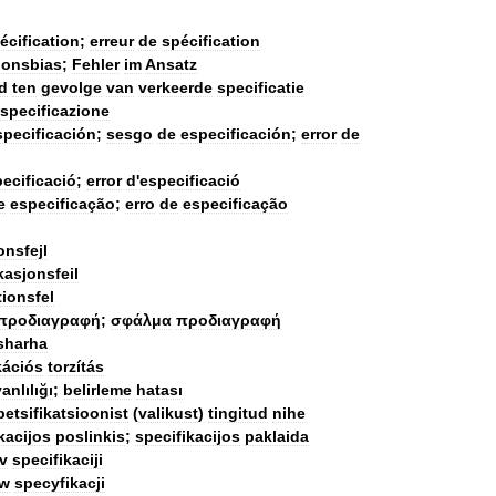
écification
;
erreur
de
spécification
ionsbias
;
Fehler
im
Ansatz
d
ten
gevolge
van
verkeerde
specificatie
specificazione
specificación
;
sesgo
de
especificación
;
error
de
ecificació
;
error
d
'
especificació
e
especificação
;
erro
de
especificação
onsfejl
kasjonsfeil
tionsfel
προδιαγραφή
;
σφάλμα
προδιαγραφή
sharha
kációs
torzítás
anlılığı
;
belirleme
hatası
petsifikatsioonist
(
valikust
)
tingitud
nihe
kacijos
poslinkis
;
specifikacijos
paklaida
v
specifikaciji
w
specyfikacji