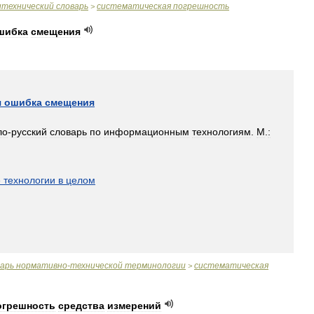
итехнический
словарь
систематическая
погрешность
>
шибка
смещения
я
ошибка
смещения
ло
-
русский
словарь
по
информационным
технологиям
.
М
.
:
]
е
технологии
в
целом
варь
нормативно
-
технической
терминологии
систематическая
>
огрешность
средства
измерений