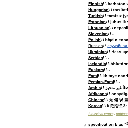
Finnish
\ \
harhaton
Hungarian
\ \
torzítat
Turkish
\ \
tarafsız
(
y
Estonian
\ \
juhuslik
Lithuanian
\ \
nepasli
Slovenian
\ \ -
Polish
\ \
błąd
nieobc
Russian
\ \
случайная
Ukrainian
\ \
Незм
і
ще
Serbian
\ \ -
Icelandic
\ \
óhlutdr
Euskara
\ \ -
Farsi
\ \
kh
taye
naor
Persian
-
Farsi
\ \ -
Arabic
\ \
متحيز
غير
طأ
Afrikaans
\ \
onsydig
Chinese
\ \
无
偏
误
Korean
\ \
비편향오차
Statistical
terms
unbias
>
specification
bias
3