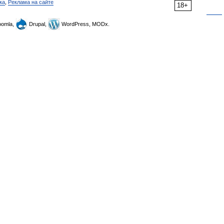
ка
,
Реклама на сайте
18+
omla,
Drupal,
WordPress, MODx.