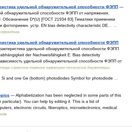
ристика
удельной
обнаружительной
способности
ФЭПП
—
ой
обнаружительной
способности
ФЭПП
от
напряжения
,
у
.
Обозначение
D
*(
U
) [
ГОСТ
21934
83
]
Тематики
приемники
и
фотоприемн
.
устр
.
EN
bias
detectivity
characteristic
DE
… …
переводчика
ристика
удельной
обнаружительной
способности
ФЭПП
рактеристика
удельной
обнаружительной
способности
ФЭПП
abhängigkeit
der
Nachweisfähigkeit
E
.
Bias
detectivity
ависимость
удельной
обнаружительной
способности
ФЭПП
от
ловарь
-
справочник
терминов
нормативно
-
технической
документации
e
Si
and
one
Ge
(
bottom
)
photodiodes
Symbol
for
photodiode
…
opics
—
Alphabetization
has
been
neglected
in
some
parts
of
this
n
particular
).
You
can
help
by
editing
it
.
This
is
a
list
of
puters
,
electronic
circuits
,
fiberoptics
,
microelectronics
,
medical
pedia