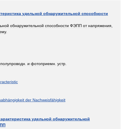
ктеристика
удельной
обнаружительной
способности
ьной
обнаружительной
способности
ФЭПП
от
напряжения
,
ему
.
.
полупроводн
.
и
фотоприемн
.
устр
.
racteristic
abhängigkeit
der
Nachweisfähigkeit
характеристика
удельной
обнаружительной
ПП