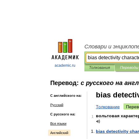
Словари и энциклоп
academic.ru
Толкования
Переводы
Перевод:
с русского на анг
bias detecti
С английского на:
Русский
Толкование
Перев
С русского на:
вольтовая
характе
1
Все языки
bias
detectivity
char
Английский