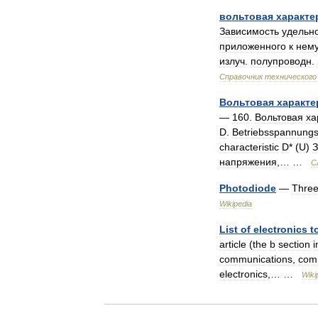
вольтовая
характе
Зависимость
удельн
приложенного
к
нем
излуч
.
полупроводн
.
Справочник
технического
Вольтовая
характе
—
160
.
Вольтовая
ха
D
.
Betriebsspannungs
characteristic
D
* (
U
)
З
напряжения
,… …
С
Photodiode
—
Thre
Wikipedia
List
of
electronics
t
article
(
the
b
section
i
communications
,
com
electronics
,… …
Wiki