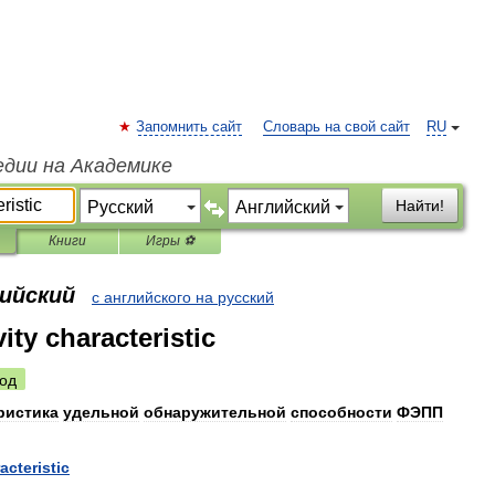
Запомнить сайт
Словарь на свой сайт
RU
едии на Академике
Найти!
Книги
Игры ⚽
лийский
с английского на русский
vity characteristic
од
ристика
удельной
обнаружительной
способности
ФЭПП
acteristic