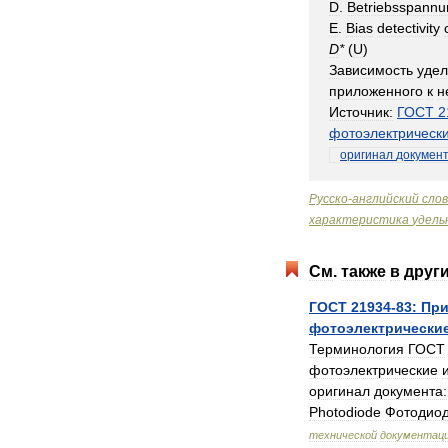
D
.
Betriebsspannu
E
.
Bias
detectivity
D
*
(
U
)
Зависимость
удел
приложенного
к
н
Источник:
ГОСТ
2
фотоэлектрическ
оригинал
докумен
Русско
-
английский
сло
характеристика
удель
См
.
также
в
друг
ГОСТ
21934
-
83:
При
фотоэлектрически
Терминология
ГОСТ
фотоэлектрические
оригинал
документа:
Photodiode
Фотодио
технической
документац