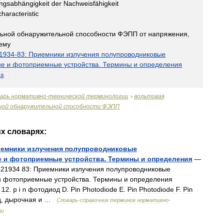
ngsabhängigkeit
der
Nachweisfähigkeit
characteristic
ьной
обнаружительной
способности
ФЭПП
от
напряжения
,
ему
1934
-
83:
Приемники
излучения
полупроводниковые
ие
и
фотоприемные
устройства
.
Термины
и
определения
та
варь
нормативно
-
технической
терминологии
вольтовая
>
ной
обнаружительной
способности
ФЭПП
их
словарях:
емники
излучения
полупроводниковые
е
и
фотоприемные
устройства
.
Термины
и
определения
—
21934
83:
Приемники
излучения
полупроводниковые
и
фотоприемные
устройства
.
Термины
и
определения
12
.
p
i
n
фотодиод
D
.
Pin
Photodiode
E
.
Pin
Photodiode
F
.
Pin
д
,
дырочная
и
…
Словарь
-
справочник
терминов
нормативно
-
ии