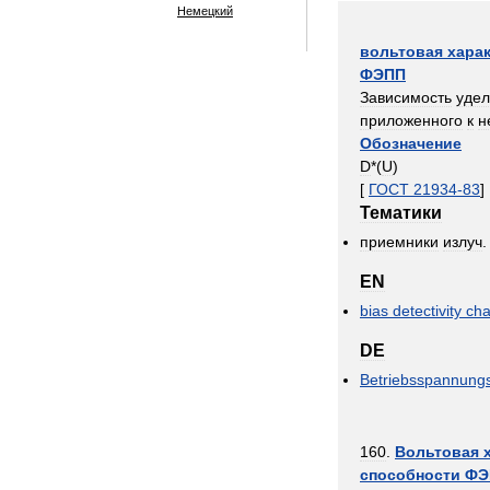
Немецкий
вольтовая
хара
ФЭПП
Зависимость
удел
приложенного
к
н
Обозначение
D
*(
U
)
[
ГОСТ
21934
-
83
]
Тематики
приемники
излуч
EN
bias
detectivity
cha
DE
Betriebsspannungs
160
.
Вольтовая
способности
ФЭ