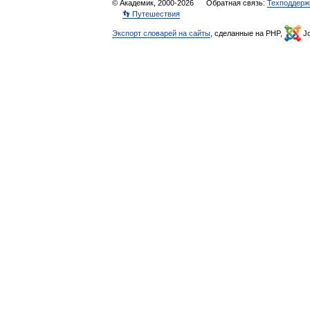
© Академик, 2000-2026
Обратная связь:
Техподдерж
👣 Путешествия
Экспорт словарей на сайты
, сделанные на PHP,
Jo