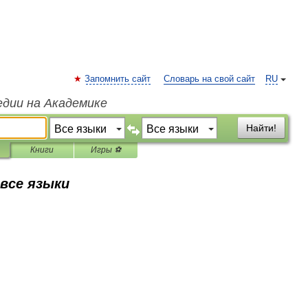
Запомнить сайт
Словарь на свой сайт
RU
едии на Академике
Найти!
Книги
Игры ⚽
 все языки