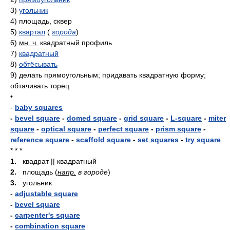
3)
угольник
4)
площадь, сквер
5)
квартал
(
города
)
6)
мн. ч.
квадратный профиль
7)
квадратный
8)
обтёсывать
9)
делать прямоугольным; придавать квадратную форму;
обтачивать торец
•
-
baby squares
-
bevel square
-
domed square
-
grid square
-
L-square
-
miter
square
-
optical square
-
perfect square
-
prism square
-
reference square
-
scaffold square
-
set squares
-
try square
* * *
1.
квадрат || квадратный
2.
площадь (
напр.
в городе
)
3.
угольник
-
adjustable square
-
bevel square
-
carpenter's square
-
combination square