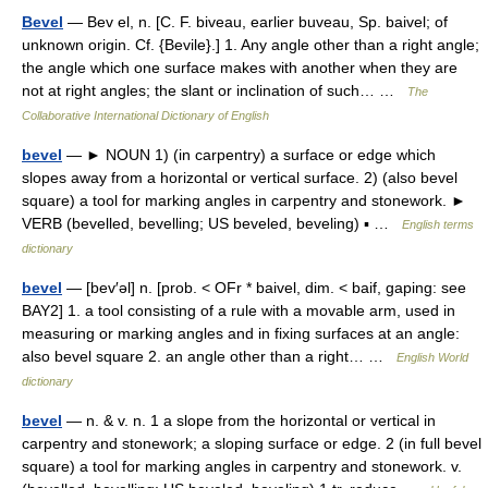
Bevel
— Bev el, n. [C. F. biveau, earlier buveau, Sp. baivel; of
unknown origin. Cf. {Bevile}.] 1. Any angle other than a right angle;
the angle which one surface makes with another when they are
not at right angles; the slant or inclination of such… …
The
Collaborative International Dictionary of English
bevel
— ► NOUN 1) (in carpentry) a surface or edge which
slopes away from a horizontal or vertical surface. 2) (also bevel
square) a tool for marking angles in carpentry and stonework. ►
VERB (bevelled, bevelling; US beveled, beveling) ▪ …
English terms
dictionary
bevel
— [bev′əl] n. [prob. < OFr * baivel, dim. < baif, gaping: see
BAY2] 1. a tool consisting of a rule with a movable arm, used in
measuring or marking angles and in fixing surfaces at an angle:
also bevel square 2. an angle other than a right… …
English World
dictionary
bevel
— n. & v. n. 1 a slope from the horizontal or vertical in
carpentry and stonework; a sloping surface or edge. 2 (in full bevel
square) a tool for marking angles in carpentry and stonework. v.