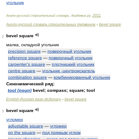
угольник
2011
Англо-русский строительный словарь
.
Академик.ру
.
.
Англо-русский словарь строительных терминов
bevel square
>
bevel square
2
малка, складной угольник
precision square
—
поверочный угольник
reference square
—
поверочный угольник
carpenter's square
—
плотницкий угольник
centre square
—
угольник -центроискатель
combination square
—
комбинированный угольник
Синонимический ряд:
tool (noun)
bevel; compass; square; tool
English-Russian base dictionary
bevel square
>
bevel square
3
угломер
adjustable square
—
угломер
on the square
—
под прямым углом