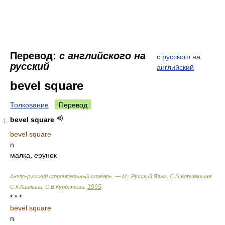
Перевод:
с английского на
с русского на
русский
английский
bevel square
Толкование
Перевод
bevel square
1
bevel square
n
малка, ерунок
Англо-русский строительный словарь. — М.: Русский Язык
.
С.Н.Корчемкина,
1995
С.К.Кашкина, С.В.Курбатова
.
.
* * *
bevel square
n