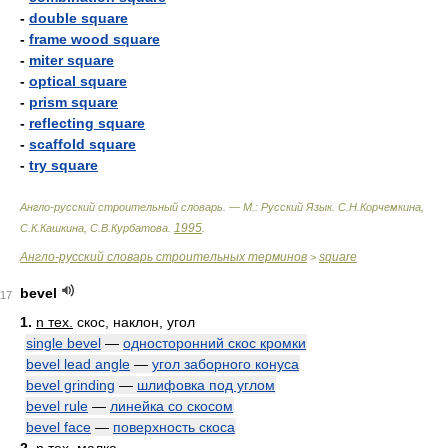
-
double square
-
frame wood square
-
miter square
-
optical square
-
prism square
-
reflecting square
-
scaffold square
-
try square
Англо-русский строительный словарь. — М.: Русский Язык
.
С.Н.Корчемкина,
1995
С.К.Кашкина, С.В.Курбатова
.
.
Англо-русский словарь строительных терминов
square
>
bevel
17
1.
n тех.
скос, наклон, угол
single bevel
—
односторонний скос кромки
bevel lead angle
—
угол заборного конуса
bevel grinding
—
шлифовка под углом
bevel rule
—
линейка со скосом
bevel face
—
поверхность скоса