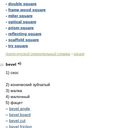
-
double square
-
frame wood square
-
miter square
-
optical square
-
prism square
-
reflecting square
-
scaffold square
-
try square
Англо-русский строительный словарь
square
>
bevel
20
1) скос
2) конический зубчатый
3) малка
4) малочный
5) фацет
–
bevel angle
–
bevel board
–
bevel cut
–
bevel friction