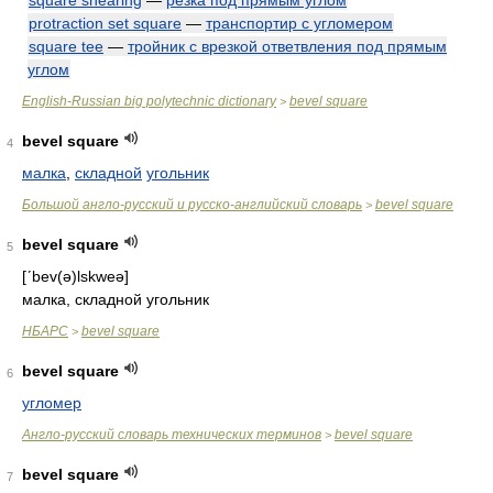
square shearing
—
резка под прямым углом
protraction set square
—
транспортир с угломером
square tee
—
тройник с врезкой ответвления под прямым
углом
English-Russian big polytechnic dictionary
bevel square
>
bevel square
4
малка
,
складной
угольник
Большой англо-русский и русско-английский словарь
bevel square
>
bevel square
5
[ʹbev(ə)lskweə]
малка, складной угольник
НБАРС
bevel square
>
bevel square
6
угломер
Англо-русский словарь технических терминов
bevel square
>
bevel square
7