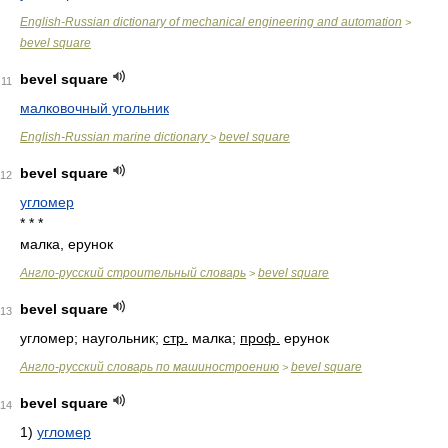
English-Russian dictionary of mechanical engineering and automation
>
bevel square
bevel square
11
малковочный угольник
English-Russian marine dictionary
bevel square
>
bevel square
12
угломер
* * *
малка, ерунок
Англо-русский строительный словарь
bevel square
>
bevel square
13
угломер; наугольник;
стр.
малка;
проф.
ерунок
Англо-русский словарь по машиностроению
bevel square
>
bevel square
14
1)
угломер