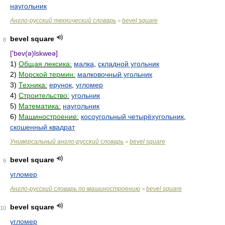
наугольник
Англо-русский технический словарь
bevel square
>
bevel square
8
['bev(ə)lskweə]
1)
Общая лексика:
малка
,
складной угольник
2)
Морской термин:
малковочный угольник
3)
Техника:
ерунок
,
угломер
4)
Строительство:
угольник
5)
Математика:
наугольник
6)
Машиностроение:
косоугольный четырёхугольник
,
скошенный квадрат
Универсальный англо-русский словарь
bevel square
>
bevel square
9
угломер
Англо-русский словарь по машиностроению
bevel square
>
bevel square
10
угломер