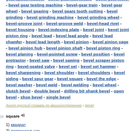
-
bevel gear testing machine
-
bevel-gear train
-
bevel gear
wheel
-
bevel gearing
-
bevel gears tooth cutting
-
bevel
grinding
-
bevel grinding machine
-
bevel grinding wheel
-
bevel-groove joint
-
bevel-groove weld
-
bevel-head rivet
-
bevel housing
-
bevel-indexing plate
-
bevel joint
-
bevel joint
piston ring
-
bevel lead
-
bevel lead angle
-
bevel lead
chamfer
-
bevel lead length
-
bevel pinion
-
bevel pinion cage
-
bevel pinion hub
-
bevel pinion shaft
-
bevel piston ring
-
bevel planing
-
bevel-pointed screw
-
bevel position
-
bevel
protractor
-
bevel saw
-
bevel sawing
-
bevel scraper piston
ring
-
bevel-seated valve
-
bevel set
-
bevel set hammer
-
bevel sharpening
-
bevel shoulder
-
bevel shoulders
-
bevel
siding
-
bevel spur gear
-
bevel square
-
bevel the edge
-
bevel washer
-
bevel weld
-
bevel welding
-
bevel wheel
-
clutch bevel
-
double bevel
-
drilling bit shank bevel
-
open
bevel
-
shoe bevel
-
single bevel
Англо-русский словарь по машиностроению
bevel
>
square
19
1)
квадрат
2)
прямоугольник