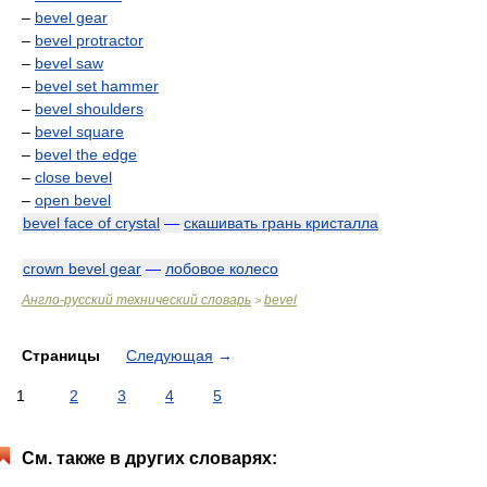
–
bevel gear
–
bevel protractor
–
bevel saw
–
bevel set hammer
–
bevel shoulders
–
bevel square
–
bevel the edge
–
close bevel
–
open bevel
bevel face of crystal
—
скашивать грань кристалла
crown bevel gear
—
лобовое колесо
Англо-русский технический словарь
bevel
>
Страницы
Следующая
→
1
2
3
4
5
См. также в других словарях: