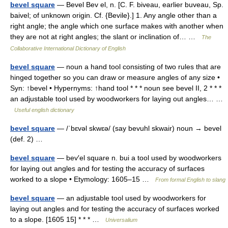
bevel square
— Bevel Bev el, n. [C. F. biveau, earlier buveau, Sp.
baivel; of unknown origin. Cf. {Bevile}.] 1. Any angle other than a
right angle; the angle which one surface makes with another when
they are not at right angles; the slant or inclination of… …
The
Collaborative International Dictionary of English
bevel square
— noun a hand tool consisting of two rules that are
hinged together so you can draw or measure angles of any size •
Syn: ↑bevel • Hypernyms: ↑hand tool * * * noun see bevel II, 2 * * *
an adjustable tool used by woodworkers for laying out angles… …
Useful english dictionary
bevel square
— /ˈbɛvəl skwɛə/ (say bevuhl skwair) noun → bevel
(def. 2) …
bevel square
— bev′el square n. bui a tool used by woodworkers
for laying out angles and for testing the accuracy of surfaces
worked to a slope • Etymology: 1605–15 …
From formal English to slang
bevel square
— an adjustable tool used by woodworkers for
laying out angles and for testing the accuracy of surfaces worked
to a slope. [1605 15] * * * …
Universalium