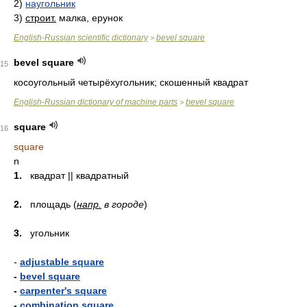
2)
наугольник
3)
строит.
малка, ерунок
English-Russian scientific dictionary
bevel square
>
bevel square
15
косоугольный четырёхугольник; скошенный квадрат
English-Russian dictionary of machine parts
bevel square
>
square
16
square
n
1.
квадрат || квадратный
2.
площадь (
напр.
в городе
)
3.
угольник
-
adjustable square
-
bevel square
-
carpenter's square
-
combination square