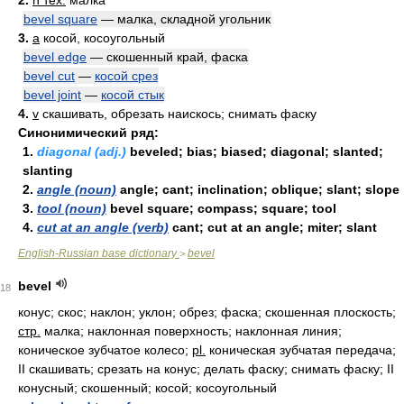
2.
n тех.
малка
bevel square
— малка, складной угольник
3.
a
косой, косоугольный
bevel edge
— скошенный край, фаска
bevel cut
—
косой срез
bevel joint
—
косой стык
4.
v
скашивать, обрезать наискось; снимать фаску
Синонимический ряд:
1.
diagonal (adj.)
beveled; bias; biased; diagonal; slanted;
slanting
2.
angle (noun)
angle; cant; inclination; oblique; slant; slope
3.
tool (noun)
bevel square; compass; square; tool
4.
cut at an angle (verb)
cant; cut at an angle; miter; slant
English-Russian base dictionary
bevel
>
bevel
18
конус; скос; наклон; уклон; обрез; фаска; скошенная плоскость;
стр.
малка; наклонная поверхность; наклонная линия;
коническое зубчатое колесо;
pl.
коническая зубчатая передача;
II скашивать; срезать на конус; делать фаску; снимать фаску; II
конусный; скошенный; косой; косоугольный