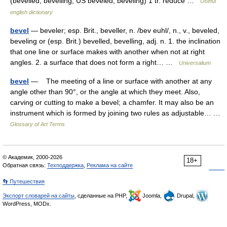
(bevelled, bevelling; US beveled, beveling) 1 tr. reduce …
Useful
english dictionary
bevel
— beveler; esp. Brit., beveller, n. /bev euhl/, n., v., beveled,
beveling or (esp. Brit.) bevelled, bevelling, adj. n. 1. the inclination
that one line or surface makes with another when not at right
angles. 2. a surface that does not form a right… …
Universalium
bevel
— The meeting of a line or surface with another at any
angle other than 90°, or the angle at which they meet. Also,
carving or cutting to make a bevel; a chamfer. It may also be an
instrument which is formed by joining two rules as adjustable… …
Glossary of Art Terms
© Академик, 2000-2026
18+
Обратная связь:
Техподдержка
,
Реклама на сайте
👣 Путешествия
Экспорт словарей на сайты
, сделанные на PHP,
Joomla,
Drupal,
WordPress, MODx.