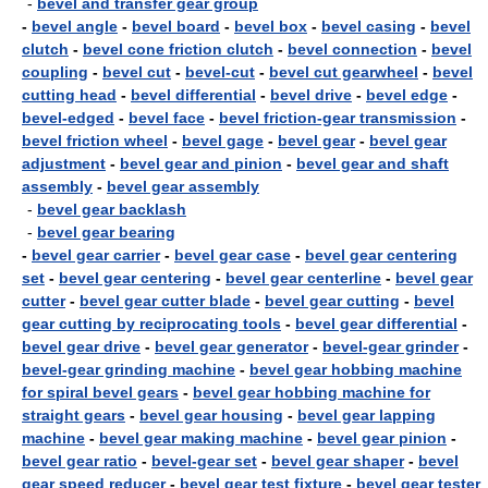
-
bevel and transfer gear group
-
bevel angle
-
bevel board
-
bevel box
-
bevel casing
-
bevel
clutch
-
bevel cone friction clutch
-
bevel connection
-
bevel
coupling
-
bevel cut
-
bevel-cut
-
bevel cut gearwheel
-
bevel
cutting head
-
bevel differential
-
bevel drive
-
bevel edge
-
bevel-edged
-
bevel face
-
bevel friction-gear transmission
-
bevel friction wheel
-
bevel gage
-
bevel gear
-
bevel gear
adjustment
-
bevel gear and pinion
-
bevel gear and shaft
assembly
-
bevel gear assembly
-
bevel gear backlash
-
bevel gear bearing
-
bevel gear carrier
-
bevel gear case
-
bevel gear centering
set
-
bevel gear centering
-
bevel gear centerline
-
bevel gear
cutter
-
bevel gear cutter blade
-
bevel gear cutting
-
bevel
gear cutting by reciprocating tools
-
bevel gear differential
-
bevel gear drive
-
bevel gear generator
-
bevel-gear grinder
-
bevel-gear grinding machine
-
bevel gear hobbing machine
for spiral bevel gears
-
bevel gear hobbing machine for
straight gears
-
bevel gear housing
-
bevel gear lapping
machine
-
bevel gear making machine
-
bevel gear pinion
-
bevel gear ratio
-
bevel-gear set
-
bevel gear shaper
-
bevel
gear speed reducer
-
bevel gear test fixture
-
bevel gear tester