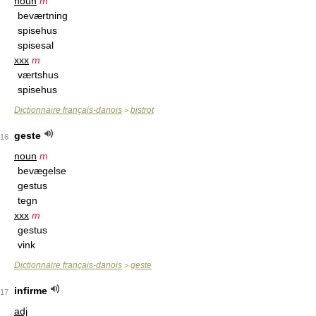
noun
m
beværtning
spisehus
spisesal
xxx
m
værtshus
spisehus
Dictionnaire français-danois
bistrot
>
geste
16
noun
m
bevægelse
gestus
tegn
xxx
m
gestus
vink
Dictionnaire français-danois
geste
>
infirme
17
adj