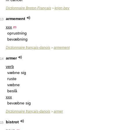
Dictionnaire Breton-Français
krign-bev
>
armement
13
xxx
m
oprustning
bevæbning
Dictionnaire français-danois
armement
>
armer
14
verb
væbne sig
ruste
væbne
beslå
xxx
bevæbne sig
Dictionnaire français-danois
armer
>
bistrot
15