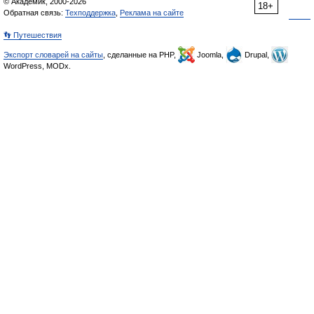
© Академик, 2000-2026
18+
Обратная связь:
Техподдержка
,
Реклама на сайте
👣 Путешествия
Экспорт словарей на сайты
, сделанные на PHP,
Joomla,
Drupal,
WordPress, MODx.