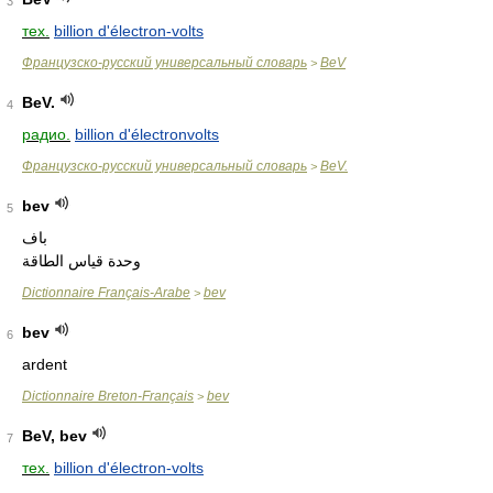
3
тех.
billion d'électron-volts
Французско-русский универсальный словарь
BeV
>
BeV.
4
радио.
billion d'électronvolts
Французско-русский универсальный словарь
BeV.
>
bev
5
باف
وحدة قياس الطاقة
Dictionnaire Français-Arabe
bev
>
bev
6
ardent
Dictionnaire Breton-Français
bev
>
BeV, bev
7
тех.
billion d'électron-volts