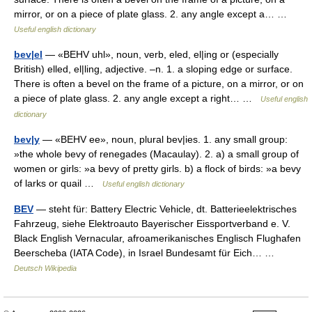
mirror, or on a piece of plate glass. 2. any angle except a… …
Useful english dictionary
bev|el
— «BEHV uhl», noun, verb, eled, el|ing or (especially
British) elled, el|ling, adjective. –n. 1. a sloping edge or surface.
There is often a bevel on the frame of a picture, on a mirror, or on
a piece of plate glass. 2. any angle except a right… …
Useful english
dictionary
bev|y
— «BEHV ee», noun, plural bev|ies. 1. any small group:
»the whole bevy of renegades (Macaulay). 2. a) a small group of
women or girls: »a bevy of pretty girls. b) a flock of birds: »a bevy
of larks or quail …
Useful english dictionary
BEV
— steht für: Battery Electric Vehicle, dt. Batterieelektrisches
Fahrzeug, siehe Elektroauto Bayerischer Eissportverband e. V.
Black English Vernacular, afroamerikanisches Englisch Flughafen
Beerscheba (IATA Code), in Israel Bundesamt für Eich… …
Deutsch Wikipedia