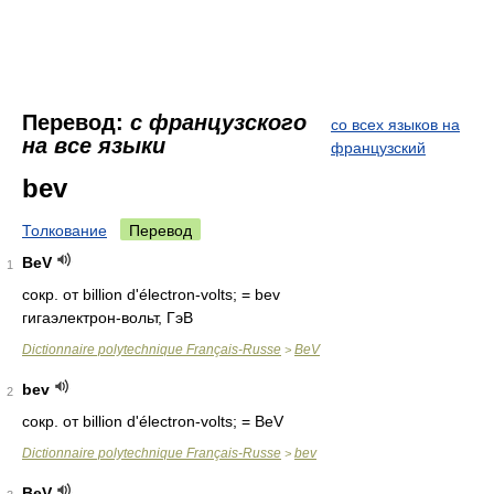
Перевод:
с французского
со всех языков на
на все языки
французский
bev
Толкование
Перевод
BeV
1
сокр. от billion d'électron-volts; = bev
гигаэлектрон-вольт, ГэВ
Dictionnaire polytechnique Français-Russe
BeV
>
bev
2
сокр. от billion d'électron-volts; = BeV
Dictionnaire polytechnique Français-Russe
bev
>
BeV