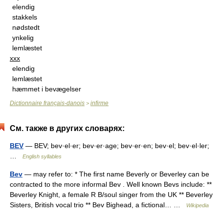
elendig
stakkels
nødstedt
ynkelig
lemlæstet
xxx
elendig
lemlæstet
hæmmet i bevægelser
Dictionnaire français-danois
infirme
>
См. также в других словарях:
BEV
— BEV; bev·el·er; bev·er·age; bev·er·en; bev·el; bev·el·ler;
…
English syllables
Bev
— may refer to: * The first name Beverly or Beverley can be
contracted to the more informal Bev . Well known Bevs include: **
Beverley Knight, a female R B/soul singer from the UK ** Beverley
Sisters, British vocal trio ** Bev Bighead, a fictional… …
Wikipedia