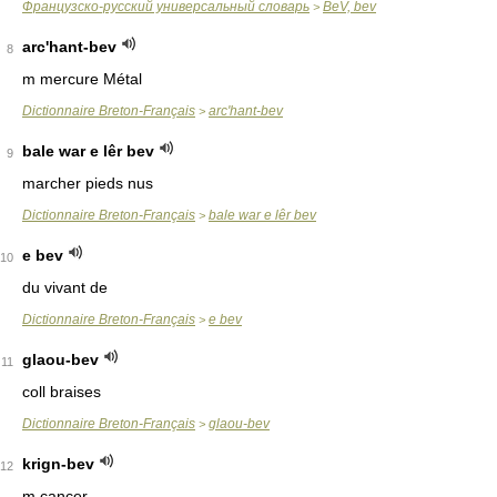
Французско-русский универсальный словарь
BeV, bev
>
arc'hant-bev
8
m mercure Métal
Dictionnaire Breton-Français
arc'hant-bev
>
bale war e lêr bev
9
marcher pieds nus
Dictionnaire Breton-Français
bale war e lêr bev
>
e bev
10
du vivant de
Dictionnaire Breton-Français
e bev
>
glaou-bev
11
coll braises
Dictionnaire Breton-Français
glaou-bev
>
krign-bev
12
m cancer