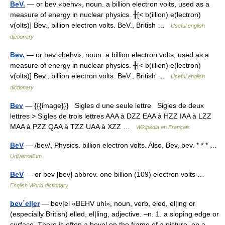
BeV.
— or bev «behv», noun. a billion electron volts, used as a
measure of energy in nuclear physics. ╂[< b(illion) e(lectron)
v(olts)] Bev., billion electron volts. BeV., British …
Useful english
dictionary
Bev.
— or bev «behv», noun. a billion electron volts, used as a
measure of energy in nuclear physics. ╂[< b(illion) e(lectron)
v(olts)] Bev., billion electron volts. BeV., British …
Useful english
dictionary
Bev
— {{{image}}} Sigles d une seule lettre Sigles de deux
lettres > Sigles de trois lettres AAA à DZZ EAA à HZZ IAA à LZZ
MAA à PZZ QAA à TZZ UAA à XZZ …
Wikipédia en Français
BeV
— /bev/, Physics. billion electron volts. Also, Bev, bev. * * * …
Universalium
BeV
— or bev [bev] abbrev. one billion (109) electron volts …
English World dictionary
bev´el|er
— bev|el «BEHV uhl», noun, verb, eled, el|ing or
(especially British) elled, el|ling, adjective. –n. 1. a sloping edge or
surface. There is often a bevel on the frame of a picture, on a